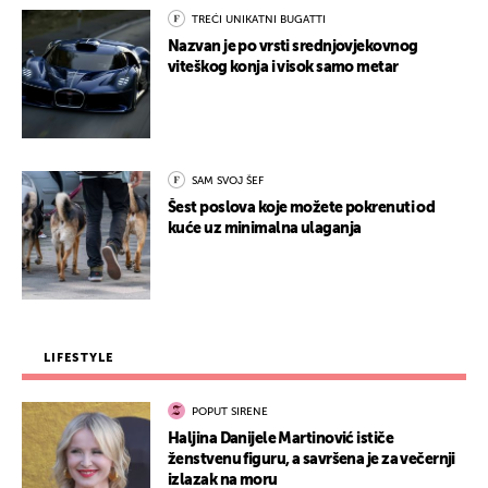
TREĆI UNIKATNI BUGATTI
Nazvan je po vrsti srednjovjekovnog
viteškog konja i visok samo metar
SAM SVOJ ŠEF
Šest poslova koje možete pokrenuti od
kuće uz minimalna ulaganja
LIFESTYLE
POPUT SIRENE
Haljina Danijele Martinović ističe
ženstvenu figuru, a savršena je za večernji
izlazak na moru