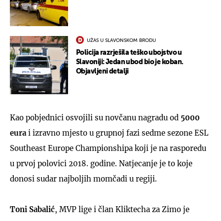
UŽAS U SLAVONSKOM BRODU
Policija razrješila teško ubojstvo u
Slavoniji: Jedan ubod bio je koban.
Objavljeni detalji
Kao pobjednici osvojili su novčanu nagradu od
5000
eura
i izravno mjesto u grupnoj fazi sedme sezone ESL
Southeast Europe Championshipa koji je na rasporedu
u prvoj polovici 2018. godine. Natjecanje je to koje
donosi sudar najboljih momčadi u regiji.
Toni Sabalić
, MVP lige i član Kliktecha za Zimo je