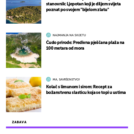
stanovnik: Ljepotan koji je diljem svijeta
poznat po svojem "bijelom zlatu"
NAJMANJA NA SVIJETU
Čudo prirode: Predivna pješčana plaža na
100 metara od mora
MA, SAVRŠENSTVO!
Kolač s limunom i sirom: Recept za
božanstvenu slasticu koja se topi u ustima
ZABAVA