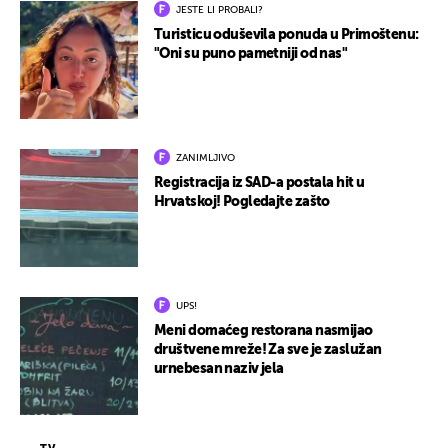
JESTE LI PROBALI?
Turisticu oduševila ponuda u Primoštenu:
"Oni su puno pametniji od nas"
ZANIMLJIVO
Registracija iz SAD-a postala hit u
Hrvatskoj! Pogledajte zašto
UPS!
Meni domaćeg restorana nasmijao
društvene mreže! Za sve je zaslužan
urnebesan naziv jela