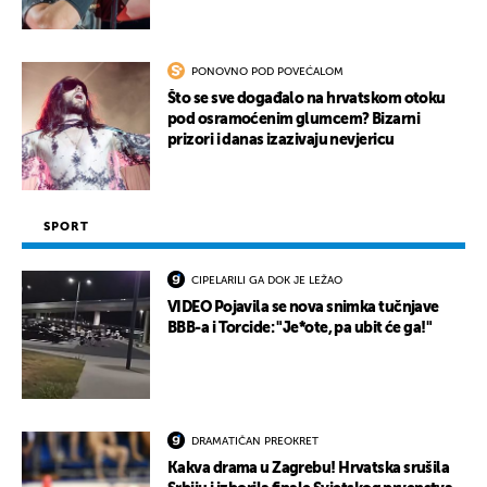
PONOVNO POD POVEĆALOM
Što se sve događalo na hrvatskom otoku
pod osramoćenim glumcem? Bizarni
prizori i danas izazivaju nevjericu
SPORT
CIPELARILI GA DOK JE LEŽAO
VIDEO Pojavila se nova snimka tučnjave
BBB-a i Torcide: "Je*ote, pa ubit će ga!"
DRAMATIČAN PREOKRET
Kakva drama u Zagrebu! Hrvatska srušila