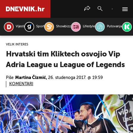
Vijesti
Sport
Showbizz
Lifestyle
Putovanja
PRETRAŽITE VIJESTI
VELIK INTERES
Hrvatski tim Kliktech osvojio Vip
Adria League u League of Legends
Piše
Martina Čizmić,
26. studenoga 2017. @ 19:59
KOMENTARI