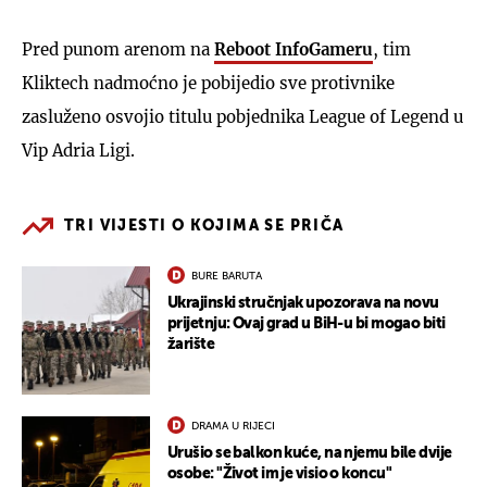
Pred punom arenom na
Reboot InfoGameru
, tim
Kliktech nadmoćno je pobijedio sve protivnike
zasluženo osvojio titulu pobjednika League of Legend u
Vip Adria Ligi.
TRI VIJESTI O KOJIMA SE PRIČA
BURE BARUTA
Ukrajinski stručnjak upozorava na novu
prijetnju: Ovaj grad u BiH-u bi mogao biti
žarište
DRAMA U RIJECI
Urušio se balkon kuće, na njemu bile dvije
osobe: "Život im je visio o koncu"