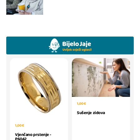
1,00 €
Sušenje zidova
1,00 €
Vjenčano prstenje -
P6042