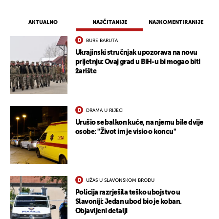
AKTUALNO
NAJČITANIJE
NAJKOMENTIRANIJE
BURE BARUTA
Ukrajinski stručnjak upozorava na novu
prijetnju: Ovaj grad u BiH-u bi mogao biti
žarište
DRAMA U RIJECI
Urušio se balkon kuće, na njemu bile dvije
osobe: "Život im je visio o koncu"
UŽAS U SLAVONSKOM BRODU
Policija razrješila teško ubojstvo u
Slavoniji: Jedan ubod bio je koban.
Objavljeni detalji