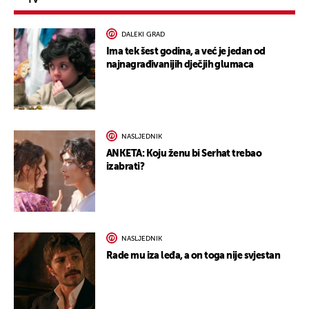
TV
DALEKI GRAD
Ima tek šest godina, a već je jedan od
najnagrađivanijih dječjih glumaca
NASLJEDNIK
ANKETA: Koju ženu bi Serhat trebao
izabrati?
NASLJEDNIK
Rade mu iza leđa, a on toga nije svjestan