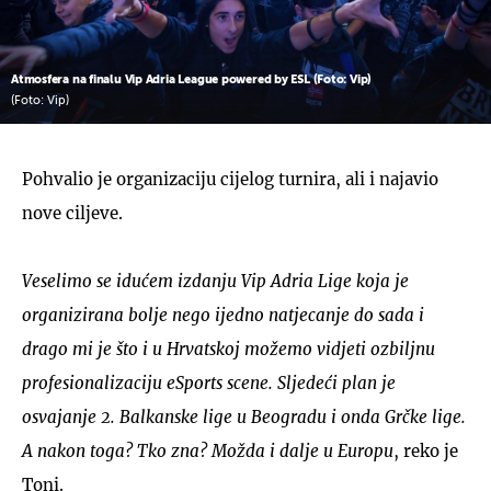
Atmosfera na finalu Vip Adria League powered by ESL (Foto: Vip)
(Foto: Vip)
Pohvalio je organizaciju cijelog turnira, ali i najavio
nove ciljeve.
Veselimo se idućem izdanju Vip Adria Lige koja je
organizirana bolje nego ijedno natjecanje do sada i
drago mi je što i u Hrvatskoj možemo vidjeti ozbiljnu
profesionalizaciju eSports scene. Sljedeći plan je
osvajanje 2. Balkanske lige u Beogradu i onda Grčke lige.
A nakon toga? Tko zna? Možda i dalje u Europu
, reko je
Toni.