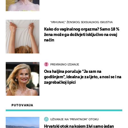
"VRHUNAC" ŽENSKOG SEKSUALNOG ISKUSTVA
Kako do vaginalnog orgazma? Samo 18 %
žena može ga doživjeti isključivo na ovaj
način
PREKRASNO IZDANJE
Ova haljina poručuje “Ja sam na
godišnjem”, idealna je za ljeto, a nosi se i na
zagrebačkoj špici
PUTOVANJA
UŽIVANJE NA "PRIVATNOM" OTOKU
Hrvatski otok na kojem živi samo jedan