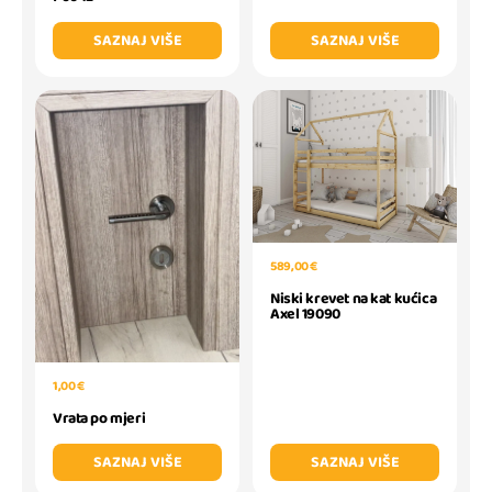
SAZNAJ VIŠE
SAZNAJ VIŠE
589,00 €
Niski krevet na kat kućica
Axel 19090
1,00 €
Vrata po mjeri
SAZNAJ VIŠE
SAZNAJ VIŠE