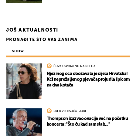
JOŠ AKTUALNOSTI
PRONAĐITE ŠTO VAS ZANIMA
SHOW
ČUVA USPOMENU NA NJEGA
Njezinog oca obožavala je cijela Hrvatska!
Kći neprežaljenog pjevača projurila špicom
na dva kotača
PRED 20 TISUĆA LJUDI
Thompson izazvao ovacije već na početku
koncerta: "Što ću kad sam slab..."