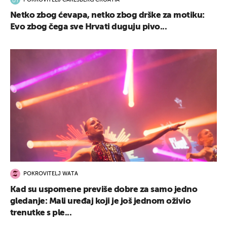
POKROVITELJ CARLSBERG CROATIA
Netko zbog ćevapa, netko zbog drške za motiku:
Evo zbog čega sve Hrvati duguju pivo...
POKROVITELJ WATA
Kad su uspomene previše dobre za samo jedno
gledanje: Mali uređaj koji je još jednom oživio
trenutke s ple...