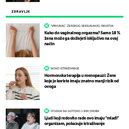
ZDRAVLJE
"VRHUNAC" ŽENSKOG SEKSUALNOG ISKUSTVA
Kako do vaginalnog orgazma? Samo 18 %
žena može ga doživjeti isključivo na ovaj
način
NOVO ISTRAŽIVANJE
Hormonska terapija u menopauzi: Žene
koje je koriste imaju znatno manji rizik od
ovoga
STUDIJA NA GOTOVO 1.900 OSOBA
Ljudi koji redovito rade ovo imaju “mlađi”
organizam, pokazuje istraživanje