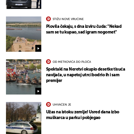
STIŽU NOVE VRUĆINE
Plovila čekaju, s dna izviru čuda: "Nekad
sam se tu kupao, sad igram nogomet"
OD METKOVIĆA DO PLOČA
Spektakl na Neretvi okupio desetke tisuća
navijača, u napetoj utrci bodrio ih i sam
premijer
UKLJUČITE NOTIFIKACIJE
UHVAĆEN JE
Užas na istoku zemlje! Usred dana izbo
muškarca u parku i pobjegao