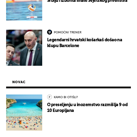
Srbiju i izborila finale Svjetskog prvenstva
POMOĆNI TRENER
Legendarni hrvatski košarkaš došao na
klupu Barcelone
NOVAC
KAMO BI OTIŠLI?
O preseljenju u inozemstvo razmišlja 9 od
10 Europljana