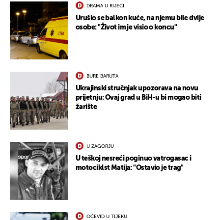
DRAMA U RIJECI
Urušio se balkon kuće, na njemu bile dvije
osobe: "Život im je visio o koncu"
BURE BARUTA
Ukrajinski stručnjak upozorava na novu
prijetnju: Ovaj grad u BiH-u bi mogao biti
žarište
U ZAGORJU
U teškoj nesreći poginuo vatrogasac i
motociklst Matija: "Ostavio je trag"
OČEVID U TIJEKU