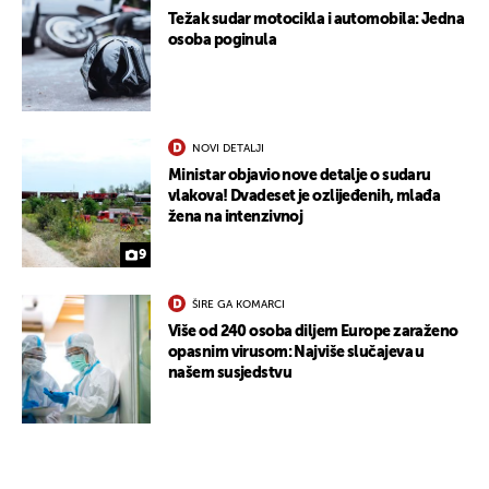
Težak sudar motocikla i automobila: Jedna
osoba poginula
NOVI DETALJI
Ministar objavio nove detalje o sudaru
vlakova! Dvadeset je ozlijeđenih, mlađa
žena na intenzivnoj
UKLJUČITE NOTIFIKACIJE
9
ŠIRE GA KOMARCI
Više od 240 osoba diljem Europe zaraženo
opasnim virusom: Najviše slučajeva u
našem susjedstvu