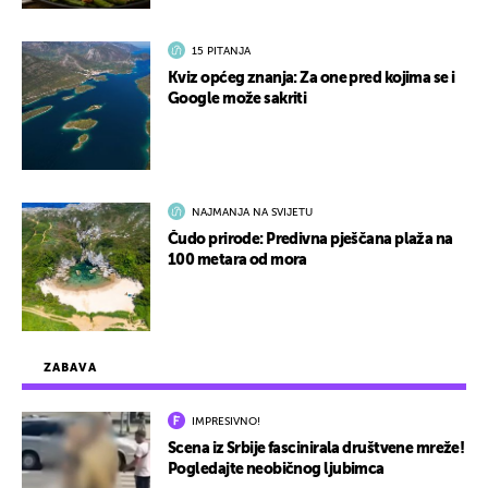
15 PITANJA
Kviz općeg znanja: Za one pred kojima se i
Google može sakriti
NAJMANJA NA SVIJETU
Čudo prirode: Predivna pješčana plaža na
100 metara od mora
ZABAVA
IMPRESIVNO!
Scena iz Srbije fascinirala društvene mreže!
Pogledajte neobičnog ljubimca