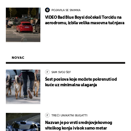
POJAVILA SE SNIMKA
VIDEO Bad Blue Boysi dočekali Torcidu na
aerodromu, izbila velika masovna tučnjava
NOVAC
SAM SVOJ ŠEF
Šest poslova koje možete pokrenuti od
kuće uz minimalna ulaganja
TREĆI UNIKATNI BUGATTI
Nazvan je po vrsti srednjovjekovnog
viteškog konja i visok samo metar