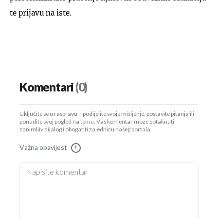
te prijavu na iste.
Komentari
(0)
Uključite se u raspravu – podijelite svoje mišljenje, postavite pitanja ili
ponudite svoj pogled na temu. Vaš komentar može potaknuti
zanimljiv dijalog i obogatiti zajednicu našeg portala.
Važna obavijest
!