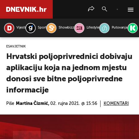
Vijesti
Sport
Showbizz
Lifestyle
Putovanja
PRETRAŽITE VIJESTI
ESAVJETNIK
Hrvatski poljoprivrednici dobivaju
aplikaciju koja na jednom mjestu
donosi sve bitne poljoprivredne
informacije
Piše
Martina Čizmić,
02. rujna 2021. @ 15:56
KOMENTARI