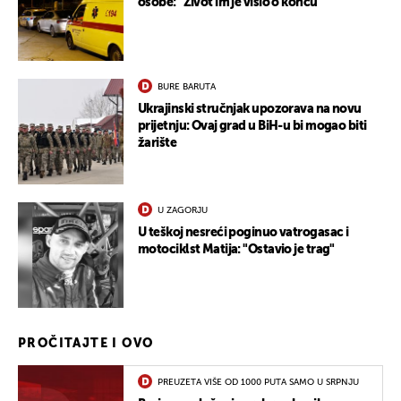
osobe: "Život im je visio o koncu"
BURE BARUTA
Ukrajinski stručnjak upozorava na novu
prijetnju: Ovaj grad u BiH-u bi mogao biti
žarište
U ZAGORJU
U teškoj nesreći poginuo vatrogasac i
motociklst Matija: "Ostavio je trag"
PROČITAJTE I OVO
PREUZETA VIŠE OD 1000 PUTA SAMO U SRPNJU