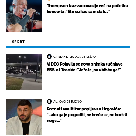
Thompson izazvao ovacije već na početku
koncerta: "Što ću kad sam slab..."
SPORT
CIPELARILI GA DOK JE LEŽAO
VIDEO Pojavila se nova snimka tučnjave
BBB-a i Torcide: "Je*ote, pa ubit će ga!"
AU, OVO JE RUŽNO
Poznati analitičar popljuvao Hrgovića:
"Lako ga je pogoditi, ne kreće se, ne koristi
noge..."