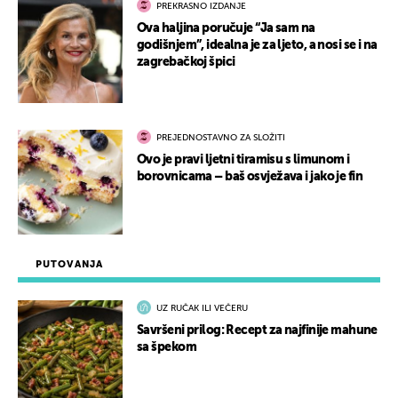
PREKRASNO IZDANJE
Ova haljina poručuje “Ja sam na
godišnjem”, idealna je za ljeto, a nosi se i na
zagrebačkoj špici
PREJEDNOSTAVNO ZA SLOŽITI
Ovo je pravi ljetni tiramisu s limunom i
borovnicama – baš osvježava i jako je fin
PUTOVANJA
UZ RUČAK ILI VEČERU
Savršeni prilog: Recept za najfinije mahune
sa špekom