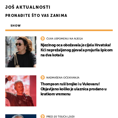
JOŠ AKTUALNOSTI
PRONAĐITE ŠTO VAS ZANIMA
SHOW
ČUVA USPOMENU NA NJEGA
Njezinog oca obožavala je cijela Hrvatska!
Kći neprežaljenog pjevača projurila špicom
na dva kotača
NADMAŠENA OČEKIVANJA
Thompson ruši brojke i u Vukovaru!
Objavljeno koliko je ulaznica prodano u
kratkom vremenu
PRED 20 TISUĆA LJUDI