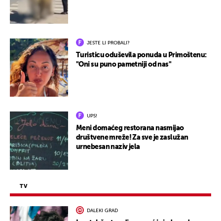
JESTE LI PROBALI?
Turisticu oduševila ponuda u Primoštenu:
"Oni su puno pametniji od nas"
UPS!
Meni domaćeg restorana nasmijao
društvene mreže! Za sve je zaslužan
urnebesan naziv jela
TV
DALEKI GRAD