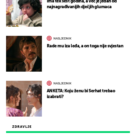
Ima tek šest godina, a već je jedan od
najnagrađivanijih dječjih glumaca
NASLJEDNIK
Rade mu iza leđa, a on toga nije svjestan
NASLJEDNIK
ANKETA: Koju ženu bi Serhat trebao
izabrati?
ZDRAVLJE