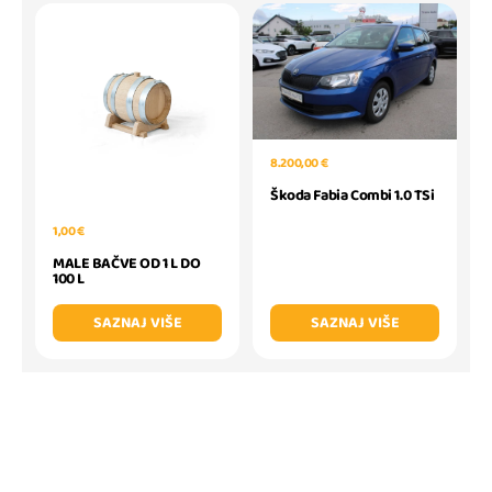
8.200,00 €
Škoda Fabia Combi 1.0 TSi
1,00 €
MALE BAČVE OD 1 L DO
100 L
SAZNAJ VIŠE
SAZNAJ VIŠE