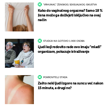
"VRHUNAC" ŽENSKOG SEKSUALNOG ISKUSTVA
Kako do vaginalnog orgazma? Samo 18 %
žena može ga doživjeti isključivo na ovaj
način
STUDIJA NA GOTOVO 1.900 OSOBA
Ljudi koji redovito rade ovo imaju “mlađi”
organizam, pokazuje istraživanje
POKROVITELJ STADA
Zašto neki ljudi izgore na suncu već nakon
15 minuta, a drugi ne?