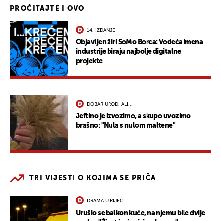
PROČITAJTE I OVO
14. IZDANJE
Objavljen žiri SoMo Borca: Vodeća imena
industrije biraju najbolje digitalne
projekte
DOBAR UROD, ALI...
Jeftino je izvozimo, a skupo uvozimo
brašno: "Nula s nulom maltene"
TRI VIJESTI O KOJIMA SE PRIČA
DRAMA U RIJECI
Urušio se balkon kuće, na njemu bile dvije