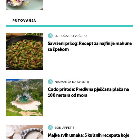
PUTOVANJA
UZ RUČAK ILI VEČERU
Savršeni prilog: Recept za najfinije mahune
sa špekom
NAJMANJA NA SVIJETU
Čudo prirode: Predivna pješčana plaža na
100 metara od mora
BON APPETIT!
Majke svih umaka: 5 kultnih recepata koje