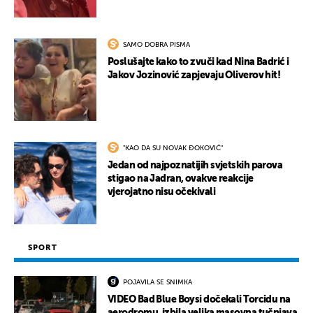
SAMO DOBRA PISMA
Poslušajte kako to zvuči kad Nina Badrić i
Jakov Jozinović zapjevaju Oliverov hit!
"KAO DA SU NOVAK ĐOKOVIĆ"
Jedan od najpoznatijih svjetskih parova
stigao na Jadran, ovakve reakcije
vjerojatno nisu očekivali
SPORT
POJAVILA SE SNIMKA
VIDEO Bad Blue Boysi dočekali Torcidu na