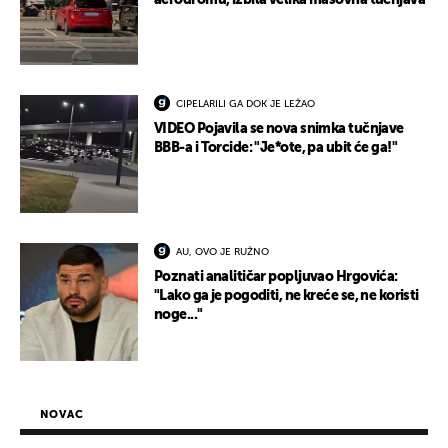
aerodromu, izbila velika masovna tučnjava
CIPELARILI GA DOK JE LEŽAO
VIDEO Pojavila se nova snimka tučnjave
BBB-a i Torcide: "Je*ote, pa ubit će ga!"
AU, OVO JE RUŽNO
Poznati analitičar popljuvao Hrgovića:
"Lako ga je pogoditi, ne kreće se, ne koristi
noge..."
NOVAC