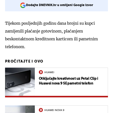
Dodajte DNEVNIK.hr u omiljeni Google izvor
Tijekom posljednjih godinu dana brojni su kupci
zamijenili plaćanje gotovinom, plaćanjem
beskontaktnom kreditnom karticom ili pametnim
telefonom.
PROČITAJTE I OVO
HUAWEI
Otključajte kreativnost uz Petal Clip i
Huawei nova 9 SE pametni telefon
HUAWEI NOVA 9