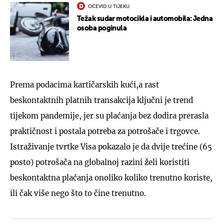
OČEVID U TIJEKU
Težak sudar motocikla i automobila: Jedna
osoba poginula
Prema podacima kartičarskih kući,a rast
beskontaktnih platnih transakcija ključni je trend
tijekom pandemije, jer su plaćanja bez dodira prerasla
praktičnost i postala potreba za potrošače i trgovce.
Istraživanje tvrtke Visa pokazalo je da dvije trećine (65
posto) potrošača na globalnoj razini želi koristiti
beskontaktna plaćanja onoliko koliko trenutno koriste,
ili čak više nego što to čine trenutno.