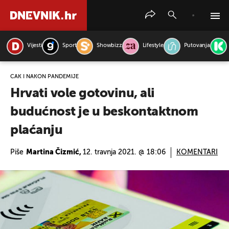
Vijesti
Sport
Showbizz
Lifestyle
Putovanja
PRETRAŽITE VIJESTI
ČAK I NAKON PANDEMIJE
Hrvati vole gotovinu, ali
budućnost je u beskontaktnom
plaćanju
Piše
Martina Čizmić,
12. travnja 2021. @ 18:06
KOMENTARI