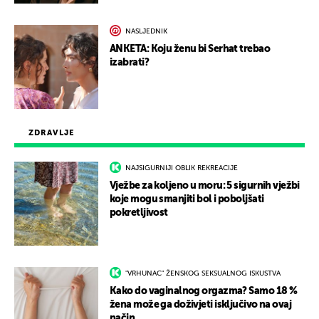
NASLJEDNIK
ANKETA: Koju ženu bi Serhat trebao
izabrati?
ZDRAVLJE
NAJSIGURNIJI OBLIK REKREACIJE
Vježbe za koljeno u moru: 5 sigurnih vježbi
koje mogu smanjiti bol i poboljšati
pokretljivost
"VRHUNAC" ŽENSKOG SEKSUALNOG ISKUSTVA
Kako do vaginalnog orgazma? Samo 18 %
žena može ga doživjeti isključivo na ovaj
način