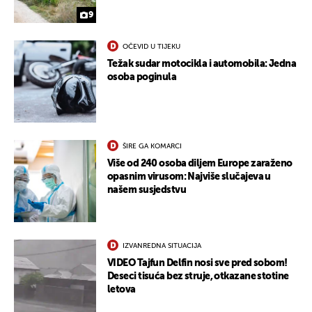
9
OČEVID U TIJEKU
Težak sudar motocikla i automobila: Jedna
osoba poginula
ŠIRE GA KOMARCI
Više od 240 osoba diljem Europe zaraženo
opasnim virusom: Najviše slučajeva u
našem susjedstvu
UKLJUČITE NOTIFIKACIJE
IZVANREDNA SITUACIJA
VIDEO Tajfun Delfin nosi sve pred sobom!
Deseci tisuća bez struje, otkazane stotine
letova