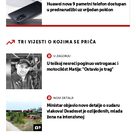
Huawei nova 9 pametni telefon dostupan
u prednarudžbi uz vrijedan poklon
TRI VIJESTI O KOJIMA SE PRIČA
U ZAGORJU
U teškoj nesreći poginuo vatrogasac i
motociklst Matija: "Ostavio je trag"
NOVI DETALJI
Ministar objavio nove detalje o sudaru
vlakova! Dvadeset je ozlijeđenih, mlađa
žena na intenzivnoj
9