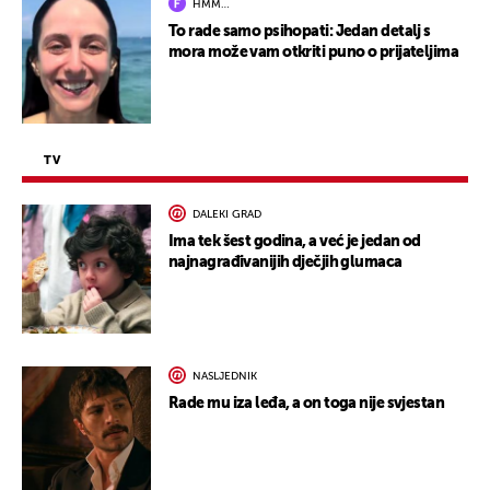
HMM…
To rade samo psihopati: Jedan detalj s
mora može vam otkriti puno o prijateljima
TV
DALEKI GRAD
Ima tek šest godina, a već je jedan od
najnagrađivanijih dječjih glumaca
NASLJEDNIK
Rade mu iza leđa, a on toga nije svjestan