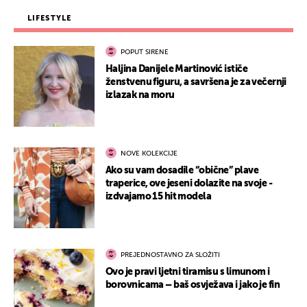
LIFESTYLE
POPUT SIRENE
Haljina Danijele Martinović ističe
ženstvenu figuru, a savršena je za večernji
izlazak na moru
NOVE KOLEKCIJE
Ako su vam dosadile “obične” plave
traperice, ove jeseni dolazite na svoje -
izdvajamo 15 hit modela
PREJEDNOSTAVNO ZA SLOŽITI
Ovo je pravi ljetni tiramisu s limunom i
borovnicama – baš osvježava i jako je fin