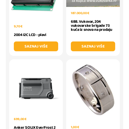
187.000,00 €
688. Vukovar, 204
vukovarske brigade 73
9,70 €
kuća iz snova na prodaju
2004 I2C LCD - plavi
SAZNAJ VIŠE
SAZNAJ VIŠE
699,00 €
Anker SOLIX EverFrost 2
1,00 €