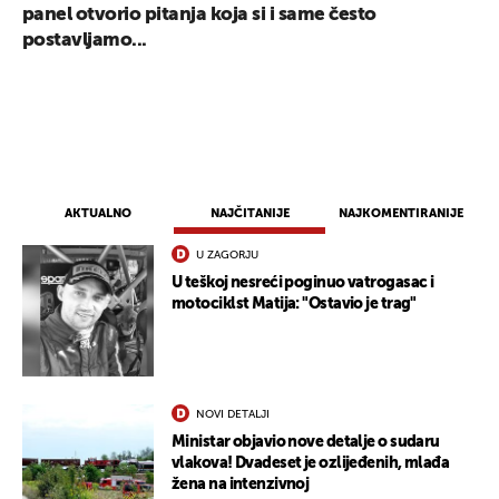
panel otvorio pitanja koja si i same često
postavljamo...
AKTUALNO
NAJČITANIJE
NAJKOMENTIRANIJE
U ZAGORJU
U teškoj nesreći poginuo vatrogasac i
motociklst Matija: "Ostavio je trag"
NOVI DETALJI
Ministar objavio nove detalje o sudaru
vlakova! Dvadeset je ozlijeđenih, mlađa
žena na intenzivnoj