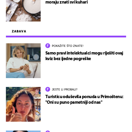
moraju znati svi kuhari
ZABAVA
POKAŽITE ŠTO ZNATE!
Samo pravi intelektualci mogu riješiti ovaj
kviz bez ijedne pogreške
JESTE LI PROBALI?
Turisticu oduševila ponuda u Primoštenu:
"Oni su puno pametniji od nas"