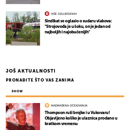
VIŠE OZLIJEĐENIH
Sindikat se oglasio o sudaru vlakova:
"Strojovođa je u šoku, on je jedan od
najboljih i najobučenijih"
JOŠ AKTUALNOSTI
PRONAĐITE ŠTO VAS ZANIMA
SHOW
NADMAŠENA OČEKIVANJA
Thompson ruši brojke i u Vukovaru!
Objavljeno koliko je ulaznica prodano u
kratkom vremenu