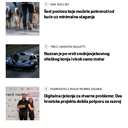
SAM SVOJ ŠEF
Šest poslova koje možete pokrenuti od
kuće uz minimalna ulaganja
TREĆI UNIKATNI BUGATTI
Nazvan je po vrsti srednjovjekovnog
viteškog konja i visok samo metar
POKROVITELJ PHILIP MORRIS ZAGREB
Digitalna rješenja za stvarne probleme: Dva
hrvatska projekta dobila potporu za razvoj