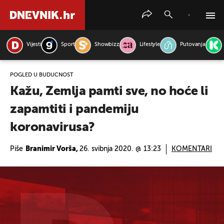
Vijesti
Sport
Showbizz
Lifestyle
Putovanja
PRETRAŽITE VIJESTI
POGLED U BUDUĆNOST
Kažu, Zemlja pamti sve, no hoće li
zapamtiti i pandemiju
koronavirusa?
Piše
Branimir Vorša,
26. svibnja 2020. @ 13:23
KOMENTARI