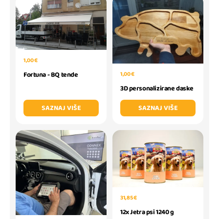
1,00 €
1,00 €
Fortuna - BQ tende
3D personalizirane daske
SAZNAJ VIŠE
SAZNAJ VIŠE
31,85 €
12x Jetra psi 1240 g