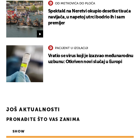
OD METKOVIĆA DO PLOČA
Spektakl na Neretvi okupio desetke tisuća
navijača, u napetoj utrci bodrio ih i sam
premijer
PACIJENT U IZOLACIJI
Vratio se virus koji je izazvao međunarodnu
uzbunu: Otkriven novi slučaj u Europi
JOŠ AKTUALNOSTI
PRONAĐITE ŠTO VAS ZANIMA
SHOW