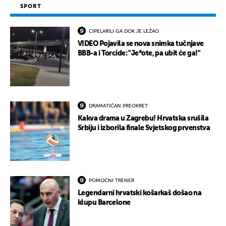
SPORT
CIPELARILI GA DOK JE LEŽAO
VIDEO Pojavila se nova snimka tučnjave
BBB-a i Torcide: "Je*ote, pa ubit će ga!"
DRAMATIČAN PREOKRET
Kakva drama u Zagrebu! Hrvatska srušila
Srbiju i izborila finale Svjetskog prvenstva
POMOĆNI TRENER
Legendarni hrvatski košarkaš došao na
klupu Barcelone