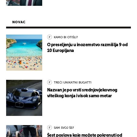
NOVAC
KAMO BI OTIŠLI?
O preseljenju u inozemstvo razmišlja 9 od
10 Europljana
TREĆI UNIKATNI BUGATTI
Nazvan je po vrsti srednjovjekovnog
viteškog konja i visok samo metar
SAM SVOJ ŠEF
Šest poslova koje možete pokrenuti od