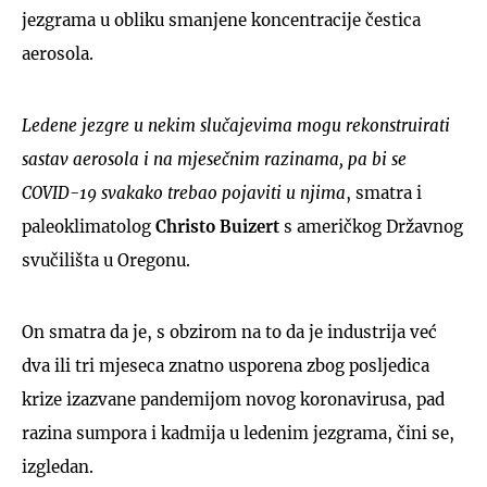
jezgrama u obliku smanjene koncentracije čestica
aerosola.
Ledene jezgre u nekim slučajevima mogu rekonstruirati
sastav aerosola i na mjesečnim razinama, pa bi se
COVID-19 svakako trebao pojaviti u njima
, smatra i
paleoklimatolog
Christo Buizert
s američkog Državnog
svučilišta u Oregonu.
On smatra da je, s obzirom na to da je industrija već
dva ili tri mjeseca znatno usporena zbog posljedica
krize izazvane pandemijom novog koronavirusa, pad
razina sumpora i kadmija u ledenim jezgrama, čini se,
izgledan.