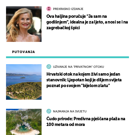
PREKRASNO IZDANJE
Ova haljina poručuje “Ja sam na
godišnjem”, idealna je za ljeto, a nosi se i na
zagrebačkoj špici
PUTOVANJA
UŽIVANJE NA "PRIVATNOM" OTOKU
Hrvatski otok na kojem živi samo jedan
stanovnik: Ljepotan koji je diljem svijeta
poznat po svojem "bijelom zlatu"
NAJMANJA NA SVIJETU
Čudo prirode: Predivna pješčana plaža na
100 metara od mora