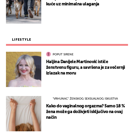
kuće uz minimalna ulaganja
LIFESTYLE
POPUT SIRENE
Haljina Danijele Martinović ističe
ženstvenu figuru, a savršena je za večernji
izlazak na moru
"VRHUNAC" ŽENSKOG SEKSUALNOG ISKUSTVA
Kako do vaginalnog orgazma? Samo 18 %
žena može ga doživjeti isključivo na ovaj
način