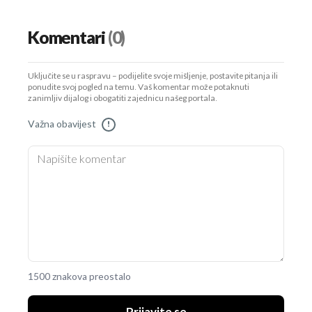
Komentari
(0)
Uključite se u raspravu – podijelite svoje mišljenje, postavite pitanja ili
ponudite svoj pogled na temu. Vaš komentar može potaknuti
zanimljiv dijalog i obogatiti zajednicu našeg portala.
Važna obavijest
!
1500 znakova preostalo