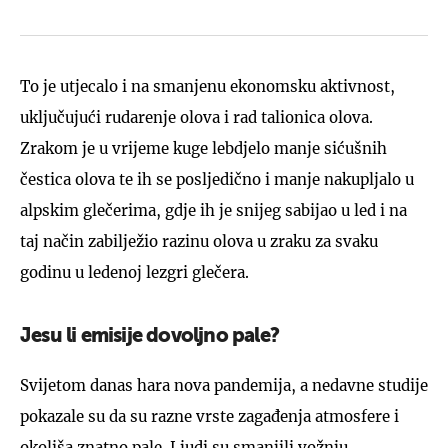
To je utjecalo i na smanjenu ekonomsku aktivnost,
uključujući rudarenje olova i rad talionica olova.
Zrakom je u vrijeme kuge lebdjelo manje sićušnih
čestica olova te ih se posljedično i manje nakupljalo u
alpskim glečerima, gdje ih je snijeg sabijao u led i na
taj način zabilježio razinu olova u zraku za svaku
godinu u ledenoj lezgri glečera.
Jesu li emisije dovoljno pale?
Svijetom danas hara nova pandemija, a nedavne studije
pokazale su da su razne vrste zagađenja atmosfere i
okoliša znatno pale. Ljudi su smanjili vožnju