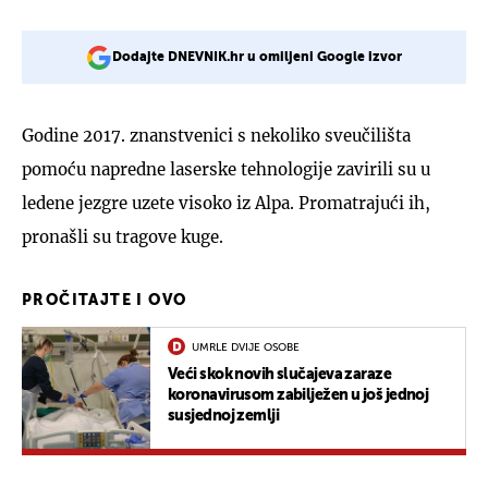
Dodajte DNEVNIK.hr u omiljeni Google izvor
Godine 2017. znanstvenici s nekoliko sveučilišta
pomoću napredne laserske tehnologije zavirili su u
ledene jezgre uzete visoko iz Alpa. Promatrajući ih,
pronašli su tragove kuge.
PROČITAJTE I OVO
UMRLE DVIJE OSOBE
Veći skok novih slučajeva zaraze
koronavirusom zabilježen u još jednoj
susjednoj zemlji