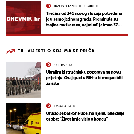
HRVATSKA IZ MINUTE U MINUTU
Trećina od 341 novog slučaja potvrđena
je u samo jednom gradu. Preminula su
trojica muškaraca, najmlađi je imao 37
godina
TRI VIJESTI O KOJIMA SE PRIČA
BURE BARUTA
Ukrajinski stručnjak upozorava na novu
prijetnju: Ovaj grad u BiH-u bi mogao biti
žarište
DRAMA U RIJECI
Urušio se balkon kuće, na njemu bile dvije
osobe: "Život im je visio o koncu"