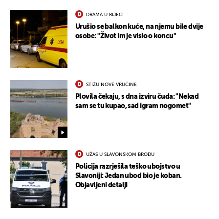
DRAMA U RIJECI
Urušio se balkon kuće, na njemu bile dvije
osobe: "Život im je visio o koncu"
STIŽU NOVE VRUĆINE
Plovila čekaju, s dna izviru čuda: "Nekad
sam se tu kupao, sad igram nogomet"
UŽAS U SLAVONSKOM BRODU
Policija razrješila teško ubojstvo u
Slavoniji: Jedan ubod bio je koban.
Objavljeni detalji