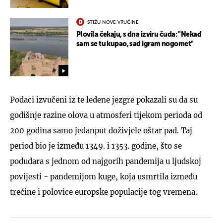
STIŽU NOVE VRUĆINE
Plovila čekaju, s dna izviru čuda: "Nekad
sam se tu kupao, sad igram nogomet"
Podaci izvučeni iz te ledene jezgre pokazali su da su
godišnje razine olova u atmosferi tijekom perioda od
200 godina samo jedanput doživjele oštar pad. Taj
period bio je između 1349. i 1353. godine, što se
podudara s jednom od najgorih pandemija u ljudskoj
povijesti - pandemijom kuge, koja usmrtila između
trećine i polovice europske populacije tog vremena.