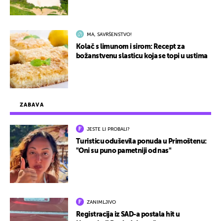
MA, SAVRŠENSTVO!
Kolač s limunom i sirom: Recept za
božanstvenu slasticu koja se topi u ustima
ZABAVA
JESTE LI PROBALI?
Turisticu oduševila ponuda u Primoštenu:
"Oni su puno pametniji od nas"
ZANIMLJIVO
Registracija iz SAD-a postala hit u