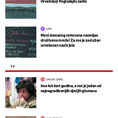
Hrvatskoj! Pogledajte zašto
UPS!
Meni domaćeg restorana nasmijao
društvene mreže! Za sve je zaslužan
urnebesan naziv jela
TV
DALEKI GRAD
Ima tek šest godina, a već je jedan od
najnagrađivanijih dječjih glumaca