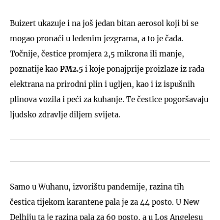
Buizert ukazuje i na još jedan bitan aerosol koji bi se
mogao pronaći u ledenim jezgrama, a to je čađa.
Točnije, čestice promjera 2,5 mikrona ili manje,
poznatije kao
PM2.5
i koje ponajprije proizlaze iz rada
elektrana na prirodni plin i ugljen, kao i iz ispušnih
plinova vozila i peći za kuhanje. Te čestice pogoršavaju
ljudsko zdravlje diljem svijeta.
Samo u Wuhanu, izvorištu pandemije, razina tih
čestica tijekom karantene pala je za 44 posto. U New
Delhiju ta je razina pala za 60 posto, a u Los Angelesu