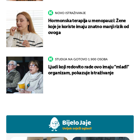
NOVO ISTRAŽIVANJE
Hormonska terapija u menopauzi: Žene
koje je koriste imaju znatno manji rizik od
ovoga
STUDIJA NA GOTOVO 1.900 OSOBA
Ljudi koji redovito rade ovo imaju “mlađi”
organizam, pokazuje istraživanje