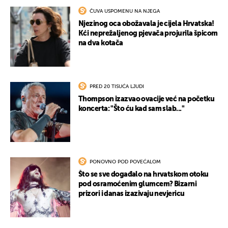
ČUVA USPOMENU NA NJEGA
Njezinog oca obožavala je cijela Hrvatska!
Kći neprežaljenog pjevača projurila špicom
na dva kotača
PRED 20 TISUĆA LJUDI
Thompson izazvao ovacije već na početku
koncerta: "Što ću kad sam slab..."
PONOVNO POD POVEĆALOM
Što se sve događalo na hrvatskom otoku
pod osramoćenim glumcem? Bizarni
prizori i danas izazivaju nevjericu