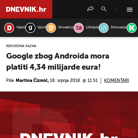
Vijesti
Sport
Showbizz
Lifestyle
Putovanja
PRETRAŽITE VIJESTI
REKORDNA KAZNA
Google zbog Androida mora
platiti 4,34 milijarde eura!
Piše
Martina Čizmić,
18. srpnja 2018. @ 11:51
KOMENTARI