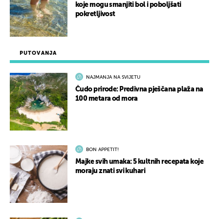
koje mogu smanjiti bol i poboljšati
pokretljivost
PUTOVANJA
NAJMANJA NA SVIJETU
Čudo prirode: Predivna pješčana plaža na
100 metara od mora
BON APPETIT!
Majke svih umaka: 5 kultnih recepata koje
moraju znati svi kuhari