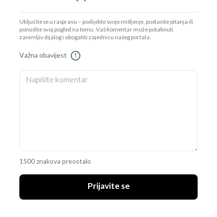
Uključite se u raspravu – podijelite svoje mišljenje, postavite pitanja ili
ponudite svoj pogled na temu. Vaš komentar može potaknuti
zanimljiv dijalog i obogatiti zajednicu našeg portala.
Važna obavijest
!
1500 znakova preostalo
Prijavite se