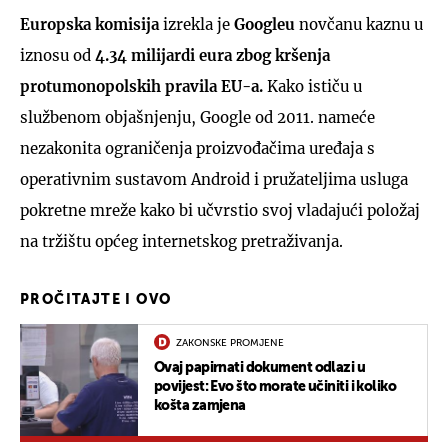
Europska komisija
izrekla je
Googleu
novčanu kaznu u
iznosu od
4.34 milijardi eura zbog kršenja
protumonopolskih pravila EU-a.
Kako ističu u
službenom objašnjenju, Google od 2011. nameće
nezakonita ograničenja proizvođačima uređaja s
operativnim sustavom Android i pružateljima usluga
pokretne mreže kako bi učvrstio svoj vladajući položaj
na tržištu općeg internetskog pretraživanja.
PROČITAJTE I OVO
ZAKONSKE PROMJENE
Ovaj papirnati dokument odlazi u
povijest: Evo što morate učiniti i koliko
košta zamjena