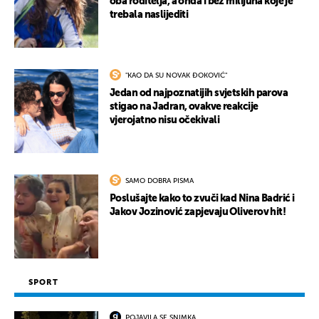
oba roditelja, a onda i bez milijuna koje je
trebala naslijediti
"KAO DA SU NOVAK ĐOKOVIĆ"
Jedan od najpoznatijih svjetskih parova
stigao na Jadran, ovakve reakcije
vjerojatno nisu očekivali
SAMO DOBRA PISMA
Poslušajte kako to zvuči kad Nina Badrić i
Jakov Jozinović zapjevaju Oliverov hit!
SPORT
POJAVILA SE SNIMKA