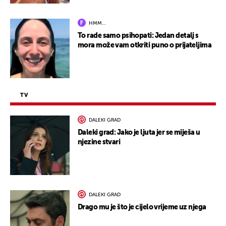
HMM…
To rade samo psihopati: Jedan detalj s
mora može vam otkriti puno o prijateljima
TV
DALEKI GRAD
Daleki grad: Jako je ljuta jer se miješa u
njezine stvari
DALEKI GRAD
Drago mu je što je cijelo vrijeme uz njega