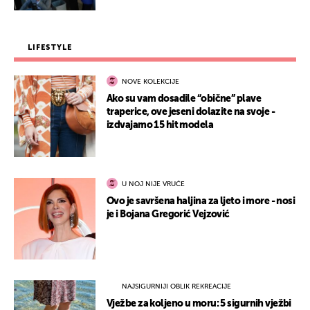
LIFESTYLE
NOVE KOLEKCIJE
Ako su vam dosadile “obične” plave
traperice, ove jeseni dolazite na svoje -
izdvajamo 15 hit modela
U NOJ NIJE VRUĆE
Ovo je savršena haljina za ljeto i more - nosi
je i Bojana Gregorić Vejzović
NAJSIGURNIJI OBLIK REKREACIJE
Vježbe za koljeno u moru: 5 sigurnih vježbi