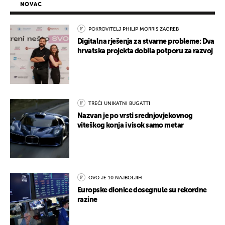
NOVAC
POKROVITELJ PHILIP MORRIS ZAGREB
Digitalna rješenja za stvarne probleme: Dva
hrvatska projekta dobila potporu za razvoj
TREĆI UNIKATNI BUGATTI
Nazvan je po vrsti srednjovjekovnog
viteškog konja i visok samo metar
OVO JE 10 NAJBOLJIH
Europske dionice dosegnule su rekordne
razine