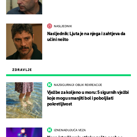
NASLJEDNIK
Nasljednik: Ljuta je na njega i zahtjeva da
učini nešto
ZDRAVLJE
NAJSIGURNIJI OBLIK REKREACIJE
Vježbe za koljeno u moru: 5 sigurnih vježbi
koje mogu smanjiti bol i poboljšati
pokretljivost
IZNENAĐUJUĆA VEZA