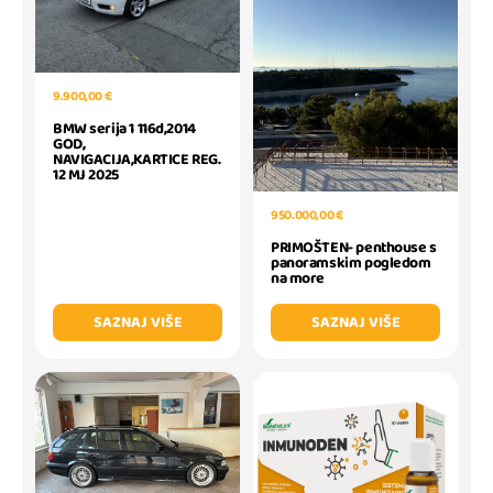
9.900,00 €
BMW serija 1 116d,2014
GOD,
NAVIGACIJA,KARTICE REG.
12 MJ 2025
950.000,00 €
PRIMOŠTEN- penthouse s
panoramskim pogledom
na more
SAZNAJ VIŠE
SAZNAJ VIŠE