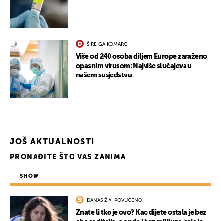
ŠIRE GA KOMARCI
Više od 240 osoba diljem Europe zaraženo
opasnim virusom: Najviše slučajeva u
našem susjedstvu
JOŠ AKTUALNOSTI
PRONAĐITE ŠTO VAS ZANIMA
SHOW
DANAS ŽIVI POVUČENO
Znate li tko je ovo? Kao dijete ostala je bez