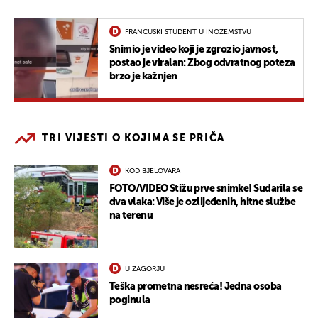
FRANCUSKI STUDENT U INOZEMSTVU
Snimio je video koji je zgrozio javnost,
postao je viralan: Zbog odvratnog poteza
brzo je kažnjen
TRI VIJESTI O KOJIMA SE PRIČA
KOD BJELOVARA
FOTO/VIDEO Stižu prve snimke! Sudarila se
dva vlaka: Više je ozlijeđenih, hitne službe
na terenu
U ZAGORJU
Teška prometna nesreća! Jedna osoba
poginula