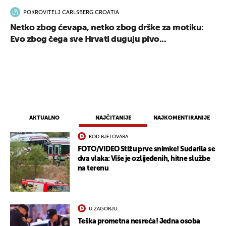
POKROVITELJ CARLSBERG CROATIA
Netko zbog ćevapa, netko zbog drške za motiku:
Evo zbog čega sve Hrvati duguju pivo...
UKLJUČITE NOTIFIKACIJE
AKTUALNO
NAJČITANIJE
NAJKOMENTIRANIJE
KOD BJELOVARA
FOTO/VIDEO Stižu prve snimke! Sudarila se
dva vlaka: Više je ozlijeđenih, hitne službe
na terenu
U ZAGORJU
Teška prometna nesreća! Jedna osoba