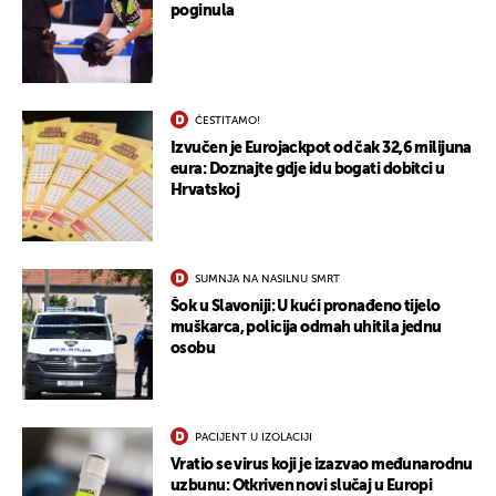
poginula
ČESTITAMO!
Izvučen je Eurojackpot od čak 32,6 milijuna
eura: Doznajte gdje idu bogati dobitci u
Hrvatskoj
SUMNJA NA NASILNU SMRT
Šok u Slavoniji: U kući pronađeno tijelo
muškarca, policija odmah uhitila jednu
osobu
PACIJENT U IZOLACIJI
Vratio se virus koji je izazvao međunarodnu
uzbunu: Otkriven novi slučaj u Europi