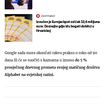
ČESTITAMO!
Izvučen je Eurojackpot od čak 32,6 milijuna
eura: Doznajte gdje idu bogati dobitci u
Hrvatskoj
Google sada mora okončati takvu praksu u roku od 90
dana ili će se suočiti s kaznama u iznosu
do 5 %
prosječnog dnevnog prometa svojeg matičnog društva
Alphabet na svjetskoj razini.