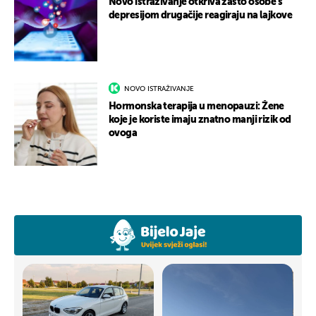
Novo istraživanje otkriva zašto osobe s
depresijom drugačije reagiraju na lajkove
NOVO ISTRAŽIVANJE
Hormonska terapija u menopauzi: Žene
koje je koriste imaju znatno manji rizik od
ovoga