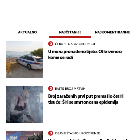
AKTUALNO
NAJČITANIJE
NAJKOMENTIRANIJE
ČEKA SE NALAZ OBDUKCIJE
U moru pronađeno tijelo: Otkriveno o
kome se radi
RASTE BROJ MRTVIH
Broj zaraženih prvi put premašio četiri
tisuće: Širi se smrtonosna epidemija
OBAVJEŠTAJNO UPOZORENJE