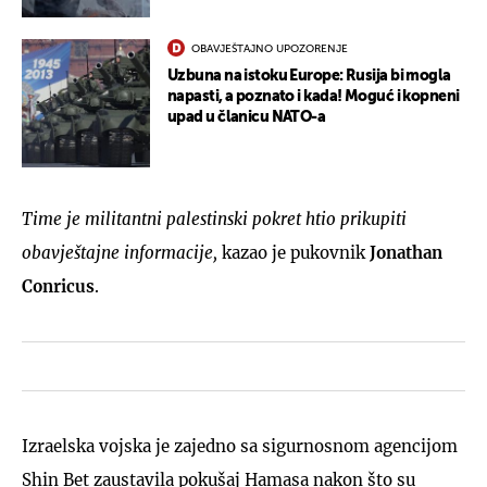
OBAVJEŠTAJNO UPOZORENJE
Uzbuna na istoku Europe: Rusija bi mogla
napasti, a poznato i kada! Moguć i kopneni
upad u članicu NATO-a
Time je militantni palestinski pokret htio prikupiti
obavještajne informacije,
kazao je pukovnik
Jonathan
Conricus
.
Izraelska vojska je zajedno sa sigurnosnom agencijom
Shin Bet zaustavila pokušaj Hamasa nakon što su