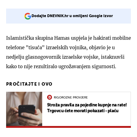
Dodajte DNEVNIK.hr u omiljeni Google izvor
Islamistička skupina Hamas uspjela je hakirati mobilne
telefone "tisuća" izraelskih vojnika, objavio je u
nedjelju glasnogovornik izraelske vojske, istaknuvši
kako to nije rezultiralo ugrožavanjem sigurnosti.
PROČITAJTE I OVO
RIGOROZNE PROVJERE
Stroža pravila za pojedine kupnje na rate!
Trgovcu ćete morati pokazati - plaću