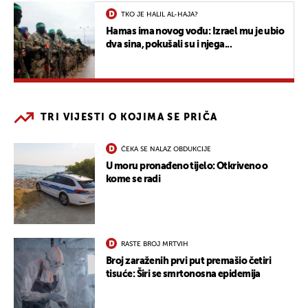
TKO JE HALIL AL-HAJA?
Hamas ima novog vođu: Izrael mu je ubio
dva sina, pokušali su i njega...
TRI VIJESTI O KOJIMA SE PRIČA
ČEKA SE NALAZ OBDUKCIJE
U moru pronađeno tijelo: Otkriveno o
kome se radi
RASTE BROJ MRTVIH
Broj zaraženih prvi put premašio četiri
tisuće: Širi se smrtonosna epidemija