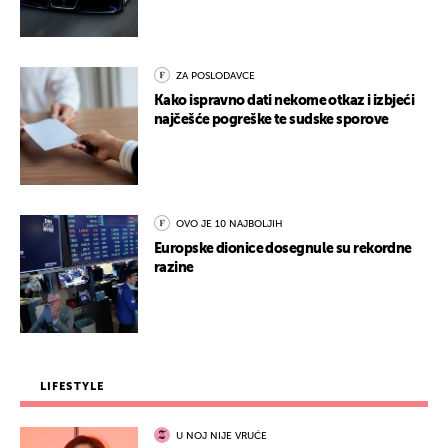
ZA POSLODAVCE
Kako ispravno dati nekome otkaz i izbjeći
najčešće pogreške te sudske sporove
OVO JE 10 NAJBOLJIH
Europske dionice dosegnule su rekordne
razine
LIFESTYLE
U NOJ NIJE VRUĆE