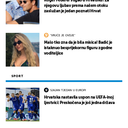
Roger Federer stigao u Hrvatsku! Za
njegovu ljubav prema našem otoku
zaslužan je jedan poznati Hrvat
"VRUĆE JE OVDJE"
Malo tko zna da je bila misica! Badić je
istaknuo besprijekornu figuru zgodne
voditeljice
SPORT
SJAJAN TJEDAN U EUROPI
Hrvatska nastavila uspon na UEFA-inoj
ljestvici: Preskočena je još jedna država