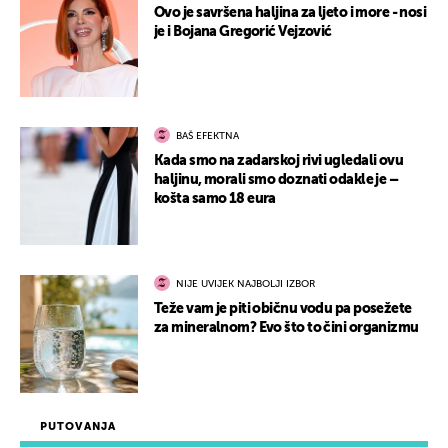
Ovo je savršena haljina za ljeto i more - nosi
je i Bojana Gregorić Vejzović
BAŠ EFEKTNA
Kada smo na zadarskoj rivi ugledali ovu
haljinu, morali smo doznati odakle je –
košta samo 18 eura
NIJE UVIJEK NAJBOLJI IZBOR
Teže vam je piti običnu vodu pa posežete
za mineralnom? Evo što to čini organizmu
PUTOVANJA