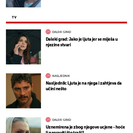
TV
DALEKI GRAD
Daleki grad: Jako je ljuta jer se miješa u
njezine stvari
NASLJEDNIK
Nasljednik: Ljuta je na njega i zahtjeva da
učini nešto
DALEKI GRAD
Uznemirena je zbog njegove ucjene - hoće