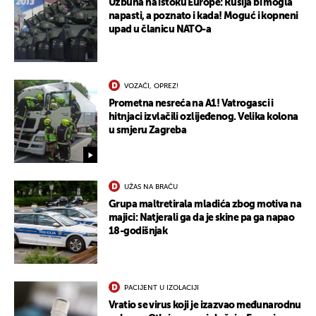
Uzbuna na istoku Europe: Rusija bi mogla
napasti, a poznato i kada! Moguć i kopneni
upad u članicu NATO-a
VOZAČI, OPREZ!
Prometna nesreća na A1! Vatrogasci i
hitnjaci izvlačili ozlijeđenog. Velika kolona
u smjeru Zagreba
UŽAS NA BRAČU
Grupa maltretirala mladića zbog motiva na
majici: Natjerali ga da je skine pa ga napao
18-godišnjak
UKLJUČITE NOTIFIKACIJE
PACIJENT U IZOLACIJI
Vratio se virus koji je izazvao međunarodnu