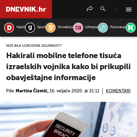
Vijesti
Sport
Showbizz
Lifestyle
Putovanja
PRETRAŽITE VIJESTI
NIJE BILA UGROŽENA SIGURNOST?
Hakirali mobilne telefone tisuća
izraelskih vojnika kako bi prikupili
obavještajne informacije
Piše
Martina Čizmić,
16. veljače 2020. @ 21:11
KOMENTARI