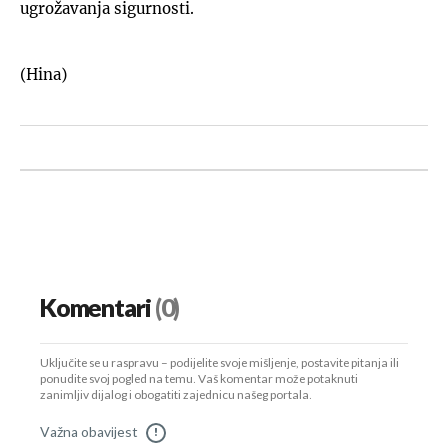
ugrožavanja sigurnosti.
(Hina)
Komentari
(0)
Uključite se u raspravu – podijelite svoje mišljenje, postavite pitanja ili
ponudite svoj pogled na temu. Vaš komentar može potaknuti
zanimljiv dijalog i obogatiti zajednicu našeg portala.
Važna obavijest
!