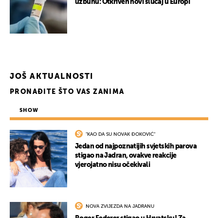
uzbunu: Otkriven novi slučaj u Europi
JOŠ AKTUALNOSTI
PRONAĐITE ŠTO VAS ZANIMA
SHOW
"KAO DA SU NOVAK ĐOKOVIĆ"
Jedan od najpoznatijih svjetskih parova
stigao na Jadran, ovakve reakcije
vjerojatno nisu očekivali
NOVA ZVIJEZDA NA JADRANU