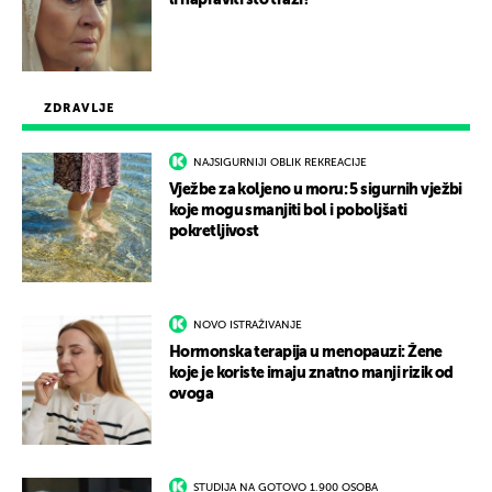
li napraviti što traži?
ZDRAVLJE
NAJSIGURNIJI OBLIK REKREACIJE
Vježbe za koljeno u moru: 5 sigurnih vježbi
koje mogu smanjiti bol i poboljšati
pokretljivost
NOVO ISTRAŽIVANJE
Hormonska terapija u menopauzi: Žene
koje je koriste imaju znatno manji rizik od
ovoga
STUDIJA NA GOTOVO 1.900 OSOBA