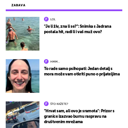
ZABAVA
LOL
"Je li živ, zna li se?": Snimka s Jadrana
postala hit, radi li i vaš muž ovo?
HMM…
To rade samo psihopati: Jedan detalj s
mora može vam otkriti puno o prijateljima
ŠTO KAŽETE?
"Hrvat sam, ali ovo je sramota": Prizor s
granice izazvao burnu raspravu na
društvenim mrežama