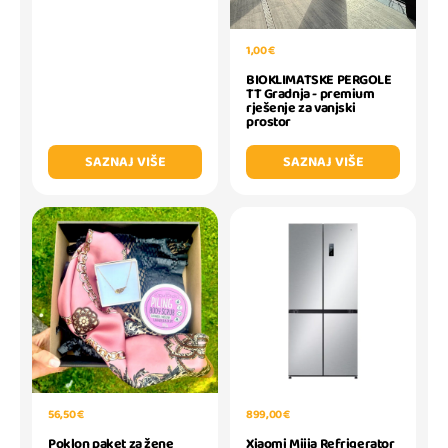
1,00 €
BIOKLIMATSKE PERGOLE
TT Gradnja - premium
rješenje za vanjski
prostor
SAZNAJ VIŠE
SAZNAJ VIŠE
56,50 €
899,00 €
Poklon paket za žene
Xiaomi Mijia Refrigerator