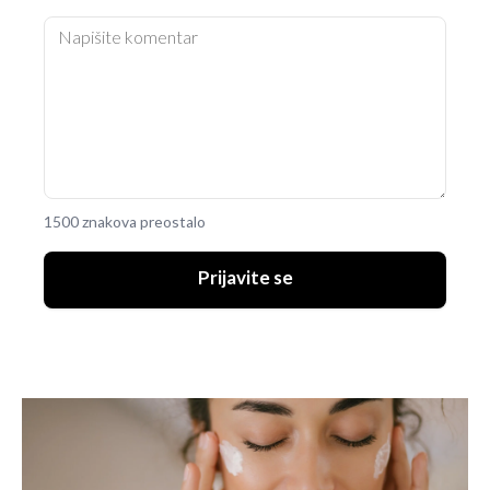
1500 znakova preostalo
Prijavite se