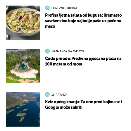
OBVEZNO PROBATI!
Prefina ljetna salata od kupusa: Kremasto
savršenstvo koje najbolje paše uz pečeno
meso
NAJMANJA NA SVIJETU
Čudo prirode: Predivna pješčana plaža na
100 metara od mora
15 PITANJA
Kviz općeg znanja: Za one pred kojima se i
Google može sakriti