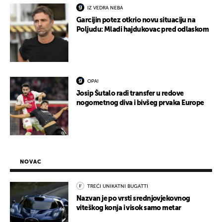
IZ VEDRA NEBA
Garcijin potez otkrio novu situaciju na
Poljudu: Mladi hajdukovac pred odlaskom
OPA!
Josip Šutalo radi transfer u redove
nogometnog diva i bivšeg prvaka Europe
NOVAC
TREĆI UNIKATNI BUGATTI
Nazvan je po vrsti srednjovjekovnog
viteškog konja i visok samo metar