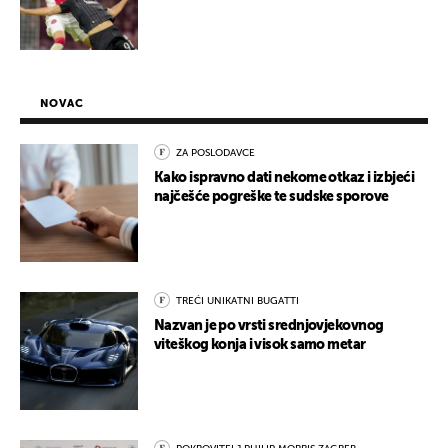
NOVAC
ZA POSLODAVCE
Kako ispravno dati nekome otkaz i izbjeći
najčešće pogreške te sudske sporove
TREĆI UNIKATNI BUGATTI
Nazvan je po vrsti srednjovjekovnog
viteškog konja i visok samo metar