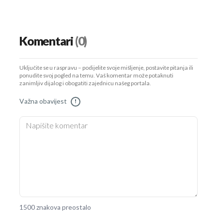
Komentari
(0)
Uključite se u raspravu – podijelite svoje mišljenje, postavite pitanja ili
ponudite svoj pogled na temu. Vaš komentar može potaknuti
zanimljiv dijalog i obogatiti zajednicu našeg portala.
Važna obavijest
!
1500 znakova preostalo