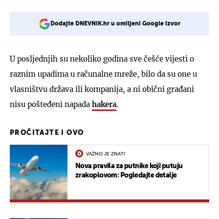
Dodajte DNEVNIK.hr u omiljeni Google izvor
U posljednjih su nekoliko godina sve češće vijesti o
raznim upadima u računalne mreže, bilo da su one u
vlasništvu država ili kompanija, a ni obični građani
nisu pošteđeni napada
hakera
.
PROČITAJTE I OVO
VAŽNO JE ZNATI
Nova pravila za putnike koji putuju
zrakoplovom: Pogledajte detalje