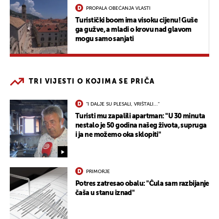
PROPALA OBEĆANJA VLASTI
Turistički boom ima visoku cijenu! Guše
ga gužve, a mladi o krovu nad glavom
mogu samo sanjati
TRI VIJESTI O KOJIMA SE PRIČA
"I DALJE SU PLESALI, VRIŠTALI..."
Turisti mu zapalili apartman: "U 30 minuta
nestalo je 50 godina našeg života, supruga
i ja ne možemo oka sklopiti"
PRIMORJE
Potres zatresao obalu: "Čula sam razbijanje
čaša u stanu iznad"