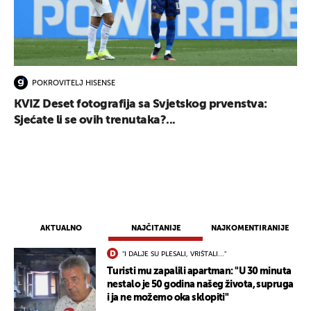
POKROVITELJ HISENSE
KVIZ Deset fotografija sa Svjetskog prvenstva:
Sjećate li se ovih trenutaka?...
AKTUALNO
NAJČITANIJE
NAJKOMENTIRANIJE
"I DALJE SU PLESALI, VRIŠTALI..."
Turisti mu zapalili apartman: "U 30 minuta
nestalo je 50 godina našeg života, supruga
i ja ne možemo oka sklopiti"