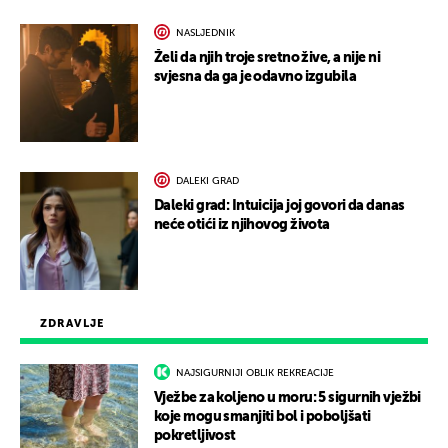
NASLJEDNIK
Želi da njih troje sretno žive, a nije ni
svjesna da ga je odavno izgubila
DALEKI GRAD
Daleki grad: Intuicija joj govori da danas
neće otići iz njihovog života
ZDRAVLJE
NAJSIGURNIJI OBLIK REKREACIJE
Vježbe za koljeno u moru: 5 sigurnih vježbi
koje mogu smanjiti bol i poboljšati
pokretljivost