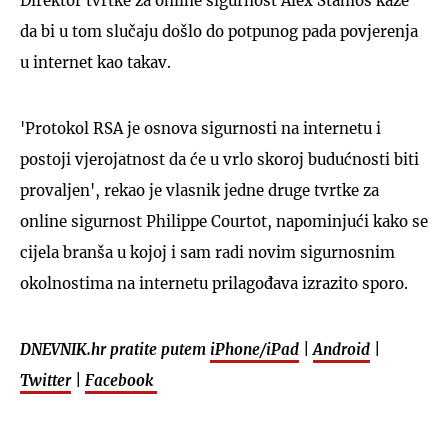
Direktor tvrtke za online sigurnost Alex Stamos kaže
da bi u tom slučaju došlo do potpunog pada povjerenja
u internet kao takav.
'Protokol RSA je osnova sigurnosti na internetu i
UKLJUČITE NOTIFIKACIJE
postoji vjerojatnost da će u vrlo skoroj budućnosti biti
provaljen', rekao je vlasnik jedne druge tvrtke za
online sigurnost Philippe Courtot, napominjući kako se
cijela branša u kojoj i sam radi novim sigurnosnim
okolnostima na internetu prilagođava izrazito sporo.
DNEVNIK.hr pratite putem
iPhone/iPad
|
Android
|
Twitter
|
Facebook