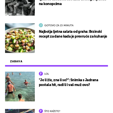
na konopcima
GOTOVO ZA 15 MINUTA
Najbolja ljetna salata od graha: Brzinski
recept za dane kada je prevruće za kuhanje
ZABAVA
LOL
"Je li živ, zna li se?": Snimka s Jadrana
postala hit, radi li i vaš muž ovo?
ŠTO KAŽETE?