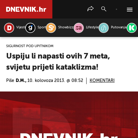
Vijesti
Sport
Showbizz
Lifestyle
Putovanja
PRETRAŽITE VIJESTI
SIGURNOST POD UPITNIKOM
Uspiju li napasti ovih 7 meta,
svijetu prijeti kataklizma!
Piše
D.M.,
10. kolovoza 2013. @ 08:52
KOMENTARI