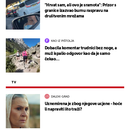
"Hrvat sam, ali ovo je sramota": Prizor s
granice izazvao burnu raspravu na
društvenim mrežama
KAO IZ PIŠTOLJA
Dobacila komentar trudnici bez noge, a
muž ispalio odgovor kao da je samo
čekao…
TV
DALEKI GRAD
Uznemirena je zbog njegove ucjene - hoće
li napraviti što traži?