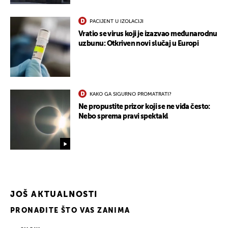
PACIJENT U IZOLACIJI
Vratio se virus koji je izazvao međunarodnu
uzbunu: Otkriven novi slučaj u Europi
KAKO GA SIGURNO PROMATRATI?
Ne propustite prizor koji se ne viđa često:
Nebo sprema pravi spektakl
JOŠ AKTUALNOSTI
PRONAĐITE ŠTO VAS ZANIMA