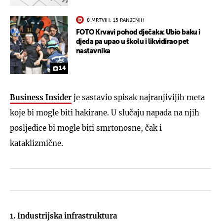
8 MRTVIH, 15 RANJENIH
FOTO Krvavi pohod dječaka: Ubio baku i
djeda pa upao u školu i likvidirao pet
nastavnika
14
Business Insider
je sastavio spisak najranjivijih meta
koje bi mogle biti hakirane. U slučaju napada na njih
posljedice bi mogle biti smrtonosne, čak i
kataklizmične.
1. Industrijska infrastruktura