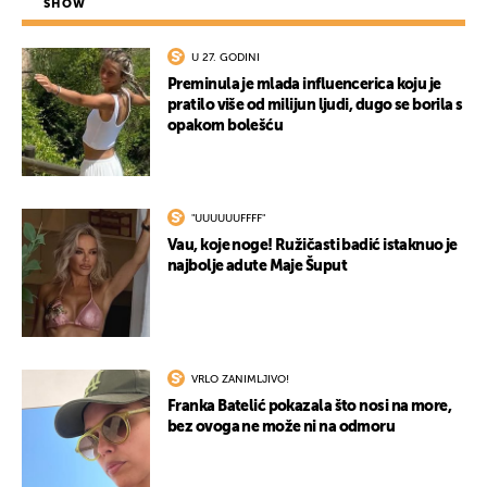
SHOW
U 27. GODINI
Preminula je mlada influencerica koju je
pratilo više od milijun ljudi, dugo se borila s
opakom bolešću
"UUUUUUFFFF"
Vau, koje noge! Ružičasti badić istaknuo je
najbolje adute Maje Šuput
VRLO ZANIMLJIVO!
Franka Batelić pokazala što nosi na more,
bez ovoga ne može ni na odmoru