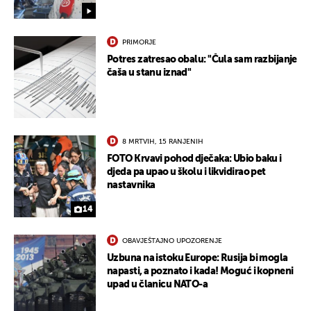
PRIMORJE
Potres zatresao obalu: "Čula sam razbijanje
čaša u stanu iznad"
8 MRTVIH, 15 RANJENIH
FOTO Krvavi pohod dječaka: Ubio baku i
djeda pa upao u školu i likvidirao pet
nastavnika
14
OBAVJEŠTAJNO UPOZORENJE
Uzbuna na istoku Europe: Rusija bi mogla
napasti, a poznato i kada! Moguć i kopneni
upad u članicu NATO-a