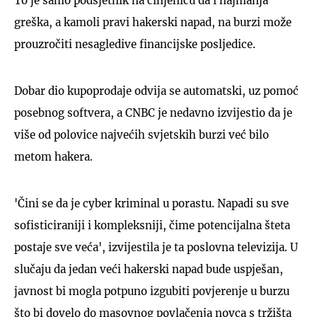
To je samo podsjetnik na činjenicu da i najmanja
greška, a kamoli pravi hakerski napad, na burzi može
prouzročiti nesagledive financijske posljedice.
Dobar dio kupoprodaje odvija se automatski, uz pomoć
posebnog softvera, a CNBC je nedavno izvijestio da je
više od polovice najvećih svjetskih burzi već bilo
metom hakera.
'Čini se da je cyber kriminal u porastu. Napadi su sve
sofisticiraniji i kompleksniji, čime potencijalna šteta
postaje sve veća', izvijestila je ta poslovna televizija. U
slučaju da jedan veći hakerski napad bude uspješan,
javnost bi mogla potpuno izgubiti povjerenje u burzu
što bi dovelo do masovnog povlačenja novca s tržišta