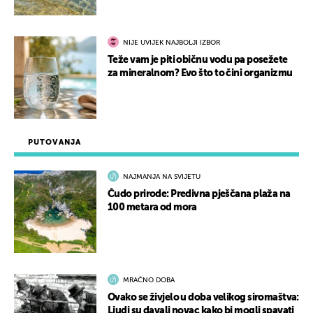
NIJE UVIJEK NAJBOLJI IZBOR
Teže vam je piti običnu vodu pa posežete
za mineralnom? Evo što to čini organizmu
PUTOVANJA
NAJMANJA NA SVIJETU
Čudo prirode: Predivna pješčana plaža na
100 metara od mora
MRAČNO DOBA
Ovako se živjelo u doba velikog siromaštva:
Ljudi su davali novac kako bi mogli spavati