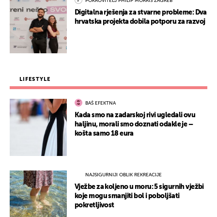
POKROVITELJ PHILIP MORRIS ZAGREB
Digitalna rješenja za stvarne probleme: Dva
hrvatska projekta dobila potporu za razvoj
LIFESTYLE
BAŠ EFEKTNA
Kada smo na zadarskoj rivi ugledali ovu
haljinu, morali smo doznati odakle je –
košta samo 18 eura
NAJSIGURNIJI OBLIK REKREACIJE
Vježbe za koljeno u moru: 5 sigurnih vježbi
koje mogu smanjiti bol i poboljšati
pokretljivost