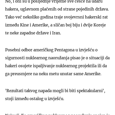
No, i oni su u posljednje vrijeme sve češće na udaru
hakera, uglavnom plaćenih od strane pojedinih država.
Tako već nekoliko godina traje svojevrsni hakerski rat
između Kine i Amerike, a sličan boj biju i dvije Koreje
te neke zapadne države i Iran.
Posebni odbor američkog Pentagona u izvješću o
sigurnosti nuklearnog naoružanja pisao je o situaciji da
hakeri osujete ispaljivanje nuklearnog projektila ili da
ga preusmjere na neku metu unutar same Amerike.
'Rezultati takvog napada mogli bi biti spektakularni',
stoji između ostalog u izvješću.