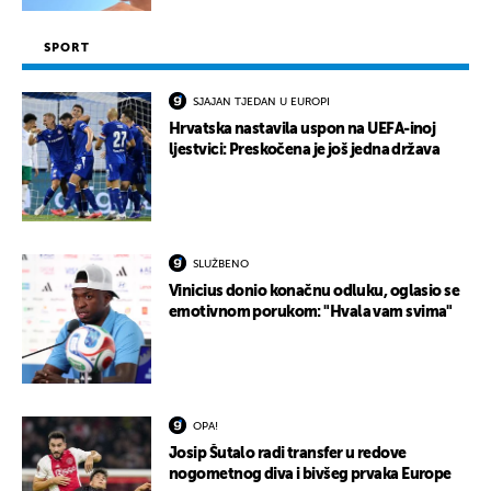
SPORT
SJAJAN TJEDAN U EUROPI
Hrvatska nastavila uspon na UEFA-inoj
ljestvici: Preskočena je još jedna država
SLUŽBENO
Vinicius donio konačnu odluku, oglasio se
emotivnom porukom: "Hvala vam svima"
OPA!
Josip Šutalo radi transfer u redove
nogometnog diva i bivšeg prvaka Europe