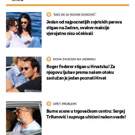
"KAO DA SU NOVAK ĐOKOVIĆ"
Jedan od najpoznatijih svjetskih parova
stigao na Jadran, ovakve reakcije
vjerojatno nisu očekivali
NOVA ZVIJEZDA NA JADRANU
Roger Federer stigao u Hrvatsku! Za
njegovu ljubav prema našem otoku
zaslužan je jedan poznati Hrvat
OPET PROBLEMI
Burne scene u trgovačkom centru: Sergej
Trifunović i supruga uhićeni nakon svađe!