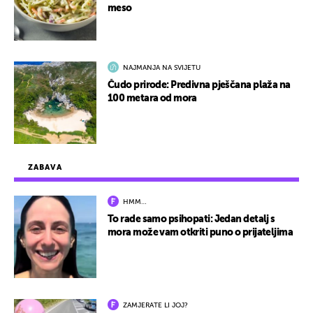
meso
NAJMANJA NA SVIJETU
Čudo prirode: Predivna pješčana plaža na
100 metara od mora
ZABAVA
HMM…
To rade samo psihopati: Jedan detalj s
mora može vam otkriti puno o prijateljima
ZAMJERATE LI JOJ?