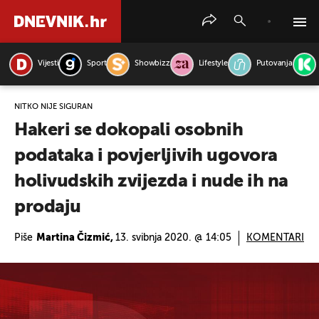
Vijesti
Sport
Showbizz
Lifestyle
Putovanja
PRETRAŽITE VIJESTI
NITKO NIJE SIGURAN
Hakeri se dokopali osobnih
podataka i povjerljivih ugovora
holivudskih zvijezda i nude ih na
prodaju
Piše
Martina Čizmić,
13. svibnja 2020. @ 14:05
KOMENTARI