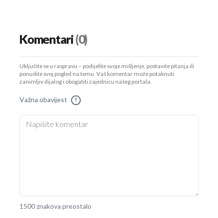
Komentari
(0)
Uključite se u raspravu – podijelite svoje mišljenje, postavite pitanja ili
ponudite svoj pogled na temu. Vaš komentar može potaknuti
zanimljiv dijalog i obogatiti zajednicu našeg portala.
Važna obavijest
!
1500 znakova preostalo