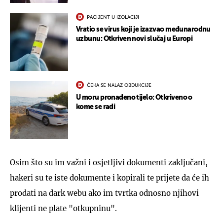
PACIJENT U IZOLACIJI
Vratio se virus koji je izazvao međunarodnu
uzbunu: Otkriven novi slučaj u Europi
ČEKA SE NALAZ OBDUKCIJE
U moru pronađeno tijelo: Otkriveno o
kome se radi
Osim što su im važni i osjetljivi dokumenti zaključani,
hakeri su te iste dokumente i kopirali te prijete da će ih
prodati na dark webu ako im tvrtka odnosno njihovi
klijenti ne plate "otkupninu".