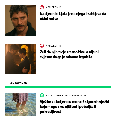
NASLJEDNIK
Nasljednik: Ljuta je na njega i zahtjeva da
učini nešto
NASLJEDNIK
Želi da njih troje sretno žive, a nije ni
svjesna da ga je odavno izgubila
ZDRAVLJE
NAJSIGURNIJI OBLIK REKREACIJE
Vježbe za koljeno u moru: 5 sigurnih vježbi
koje mogu smanjiti bol i poboljšati
pokretljivost