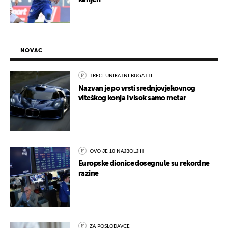
karijeri
NOVAC
TREĆI UNIKATNI BUGATTI
Nazvan je po vrsti srednjovjekovnog
viteškog konja i visok samo metar
OVO JE 10 NAJBOLJIH
Europske dionice dosegnule su rekordne
razine
ZA POSLODAVCE