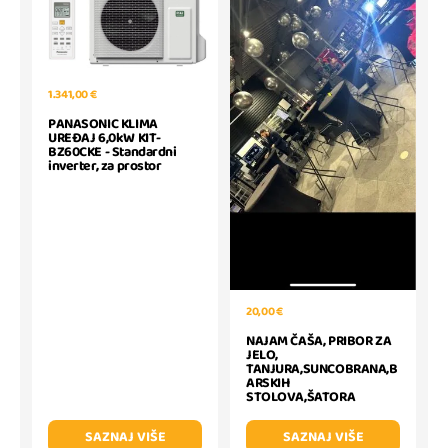
1.341,00 €
PANASONIC KLIMA
UREĐAJ 6,0kW KIT-
BZ60CKE - Standardni
inverter, za prostor
20,00 €
NAJAM ČAŠA, PRIBOR ZA
JELO,
TANJURA,SUNCOBRANA,B
ARSKIH
STOLOVA,ŠATORA
SAZNAJ VIŠE
SAZNAJ VIŠE