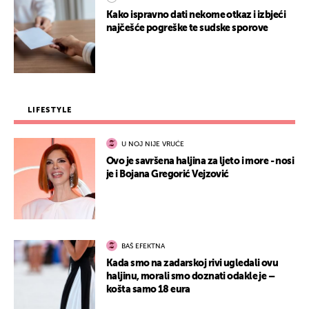
Kako ispravno dati nekome otkaz i izbjeći
najčešće pogreške te sudske sporove
LIFESTYLE
U NOJ NIJE VRUĆE
Ovo je savršena haljina za ljeto i more - nosi
je i Bojana Gregorić Vejzović
BAŠ EFEKTNA
Kada smo na zadarskoj rivi ugledali ovu
haljinu, morali smo doznati odakle je –
košta samo 18 eura