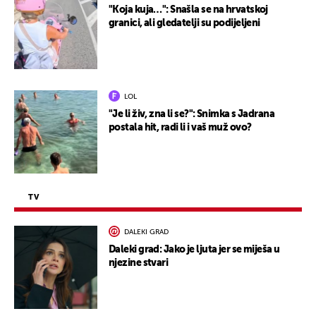
"Koja kuja…": Snašla se na hrvatskoj
granici, ali gledatelji su podijeljeni
LOL
"Je li živ, zna li se?": Snimka s Jadrana
postala hit, radi li i vaš muž ovo?
TV
DALEKI GRAD
Daleki grad: Jako je ljuta jer se miješa u
njezine stvari