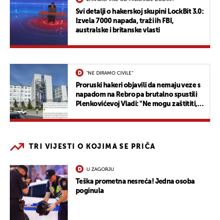
Svi detalji o hakerskoj skupini LockBit 3.0:
Izvela 7000 napada, traži ih FBI,
australske i britanske vlasti
"NE DIRAMO CIVILE"
Proruski hakeri objavili da nemaju veze s
napadom na Rebro pa brutalno spustili
Plenkovićevoj Vladi: "Ne mogu zaštititi,
ali pronalaze novac..."
TRI VIJESTI O KOJIMA SE PRIČA
U ZAGORJU
Teška prometna nesreća! Jedna osoba
poginula