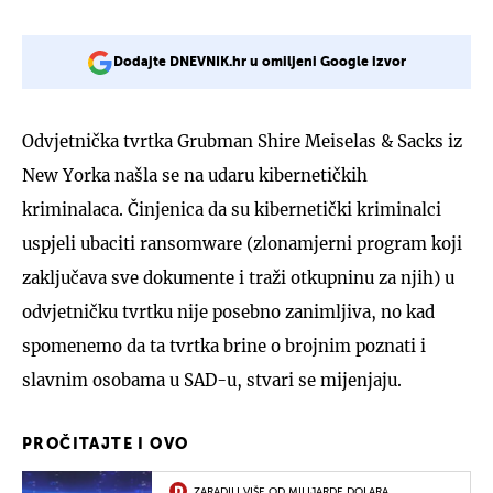
Dodajte DNEVNIK.hr u omiljeni Google izvor
Odvjetnička tvrtka Grubman Shire Meiselas & Sacks iz
New Yorka našla se na udaru kibernetičkih
kriminalaca. Činjenica da su kibernetički kriminalci
uspjeli ubaciti ransomware (zlonamjerni program koji
zaključava sve dokumente i traži otkupninu za njih) u
odvjetničku tvrtku nije posebno zanimljiva, no kad
spomenemo da ta tvrtka brine o brojnim poznati i
slavnim osobama u SAD-u, stvari se mijenjaju.
PROČITAJTE I OVO
ZARADILI VIŠE OD MILIJARDE DOLARA