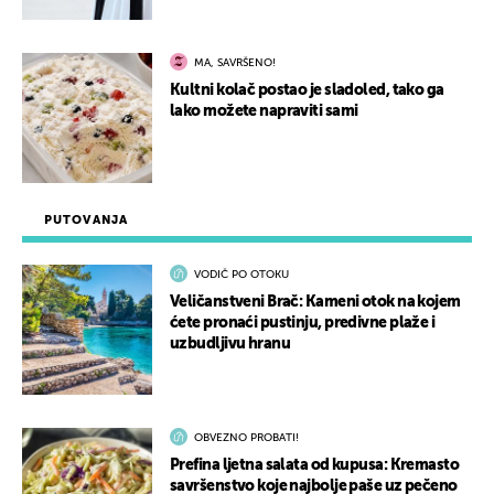
MA, SAVRŠENO!
Kultni kolač postao je sladoled, tako ga
lako možete napraviti sami
PUTOVANJA
VODIČ PO OTOKU
Veličanstveni Brač: Kameni otok na kojem
ćete pronaći pustinju, predivne plaže i
uzbudljivu hranu
OBVEZNO PROBATI!
Prefina ljetna salata od kupusa: Kremasto
savršenstvo koje najbolje paše uz pečeno