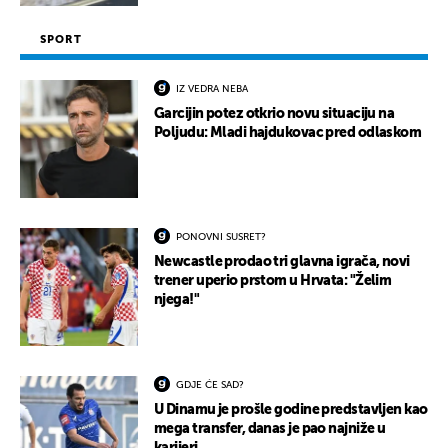
SPORT
IZ VEDRA NEBA
Garcijin potez otkrio novu situaciju na
Poljudu: Mladi hajdukovac pred odlaskom
PONOVNI SUSRET?
Newcastle prodao tri glavna igrača, novi
trener uperio prstom u Hrvata: "Želim
njega!"
GDJE ĆE SAD?
U Dinamu je prošle godine predstavljen kao
mega transfer, danas je pao najniže u