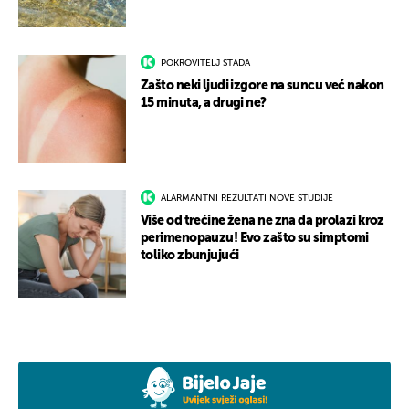
POKROVITELJ STADA
Zašto neki ljudi izgore na suncu već nakon
15 minuta, a drugi ne?
ALARMANTNI REZULTATI NOVE STUDIJE
Više od trećine žena ne zna da prolazi kroz
perimenopauzu! Evo zašto su simptomi
toliko zbunjujući