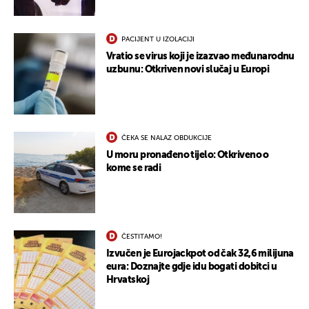
PACIJENT U IZOLACIJI
Vratio se virus koji je izazvao međunarodnu
uzbunu: Otkriven novi slučaj u Europi
ČEKA SE NALAZ OBDUKCIJE
U moru pronađeno tijelo: Otkriveno o
kome se radi
ČESTITAMO!
Izvučen je Eurojackpot od čak 32,6 milijuna
eura: Doznajte gdje idu bogati dobitci u
Hrvatskoj