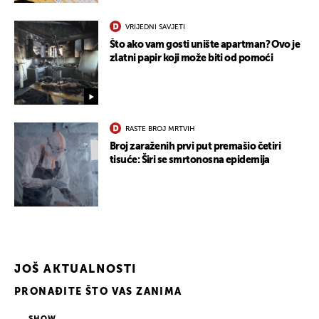
VRIJEDNI SAVJETI
Što ako vam gosti unište apartman? Ovo je
UKLJUČITE NOTIFIKACIJE
zlatni papir koji može biti od pomoći
RASTE BROJ MRTVIH
Broj zaraženih prvi put premašio četiri
tisuće: Širi se smrtonosna epidemija
JOŠ AKTUALNOSTI
PRONAĐITE ŠTO VAS ZANIMA
SHOW