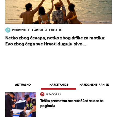
POKROVITELJ CARLSBERG CROATIA
Netko zbog ćevapa, netko zbog drške za motiku:
Evo zbog čega sve Hrvati duguju pivo...
AKTUALNO
NAJČITANIJE
NAJKOMENTIRANIJE
U ZAGORJU
Teška prometna nesreća! Jedna osoba
poginula