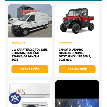
23.990,00 €
25.500,00 €
CFMOTO U10 PRO
VW CRAFTER 2.0 TDI, L3H3,
HIGHLAND, NOVO,
REDIZAJN, ODLIČNO
DOSTUPNO VIŠE BOJA,
STANJE, GARANCIJA..,
2025 god.
2025
SAZNAJ VIŠE
SAZNAJ VIŠE