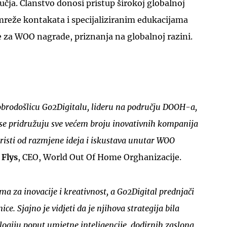
učja. Članstvo donosi pristup širokoj globalnoj
mreže kontakata i specijaliziranim edukacijama
 za WOO nagrade, priznanja na globalnoj razini.
UKLJUČITE NOTIFIKACIJE
obrodošlicu Go2Digitalu, lideru na području DOOH-a,
se pridružuju sve većem broju inovativnih kompanija
oristi od razmjene ideja i iskustava unutar WOO
Flys
, CEO, World Out Of Home Orghanizacije.
a za inovacije i kreativnost, a Go2Digital prednjači
ice. Sjajno je vidjeti da je njihova strategija bila
ogiju poput umjetne inteligencije, dodirnih zaslona,