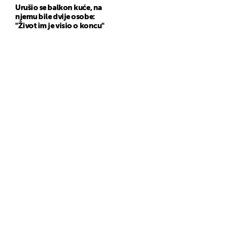
Urušio se balkon kuće, na
njemu bile dvije osobe:
"Život im je visio o koncu"