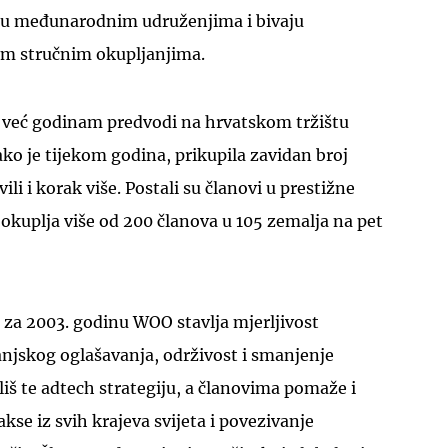
 u međunarodnim udruženjima i bivaju
tim stručnim okupljanjima.
a već godinam predvodi na hrvatskom tržištu
ko je tijekom godina, prikupila zavidan broj
ili i korak više. Postali su članovi u prestižne
okuplja više od 200 članova u 105 zemalja na pet
 za 2003. godinu WOO stavlja mjerljivost
anjskog oglašavanja, održivost i smanjenje
liš te adtech strategiju, a članovima pomaže i
akse iz svih krajeva svijeta i povezivanje