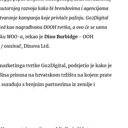
 unutarnjeg razvoja kako bi brendovima i agencijama
 stvaranje kampanja koje privlače pažnju. Go2Digital
ed kao nagrađivana DOOH tvrtka, a ovo će se samo
dršku WOO-a
, rekao je
Dino Burbidge
- OOH
 / osnivač, Dinova Ltd.
 marketinga tvrtke Go2Digital, podsjetio je kako je
odina prisuna na hrvatskom tržištu na kojem prate
i surađuju s brojnim partnerima iz zemlje i