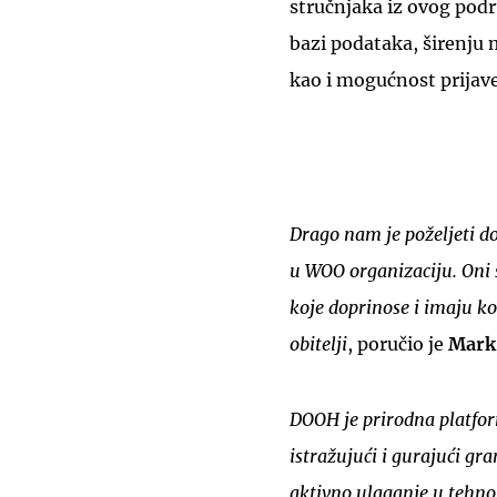
stručnjaka iz ovog podr
bazi podataka, širenju 
kao i mogućnost prijave
Drago nam je poželjeti d
u WOO organizaciju. Oni 
koje doprinose i imaju k
obitelji
, poručio je
Mark 
DOOH je prirodna platform
istražujući i gurajući gran
aktivno ulaganje u tehnol