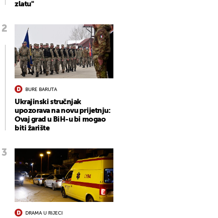
zlatu"
BURE BARUTA
Ukrajinski stručnjak
upozorava na novu prijetnju:
Ovaj grad u BiH-u bi mogao
biti žarište
DRAMA U RIJECI