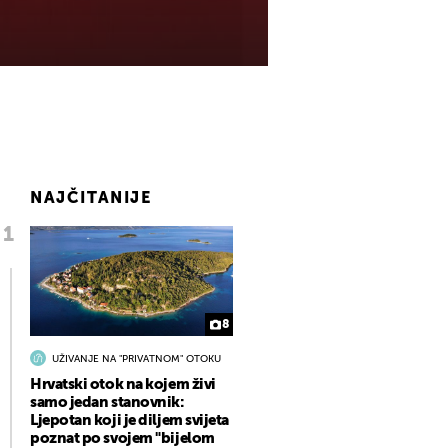
NAJČITANIJE
8
UŽIVANJE NA "PRIVATNOM" OTOKU
Hrvatski otok na kojem živi
samo jedan stanovnik:
Ljepotan koji je diljem svijeta
poznat po svojem "bijelom