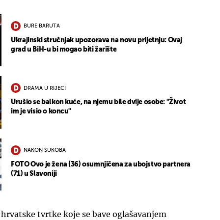
BURE BARUTA
Ukrajinski stručnjak upozorava na novu prijetnju: Ovaj
grad u BiH-u bi mogao biti žarište
DRAMA U RIJECI
Urušio se balkon kuće, na njemu bile dvije osobe: "Život
im je visio o koncu"
NAKON SUKOBA
FOTO Ovo je žena (36) osumnjičena za ubojstvo partnera
(71) u Slavoniji
 hrvatske tvrtke koje se bave oglašavanjem