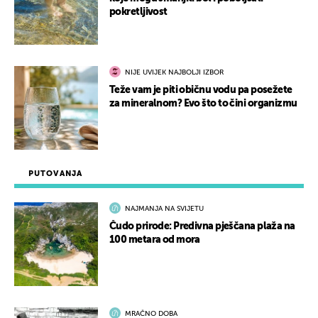
pokretljivost
NIJE UVIJEK NAJBOLJI IZBOR
Teže vam je piti običnu vodu pa posežete
za mineralnom? Evo što to čini organizmu
PUTOVANJA
NAJMANJA NA SVIJETU
Čudo prirode: Predivna pješčana plaža na
100 metara od mora
MRAČNO DOBA