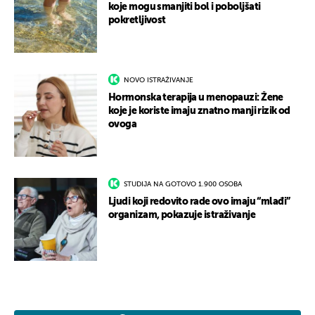
koje mogu smanjiti bol i poboljšati
pokretljivost
NOVO ISTRAŽIVANJE
Hormonska terapija u menopauzi: Žene
koje je koriste imaju znatno manji rizik od
ovoga
STUDIJA NA GOTOVO 1.900 OSOBA
Ljudi koji redovito rade ovo imaju “mlađi”
organizam, pokazuje istraživanje