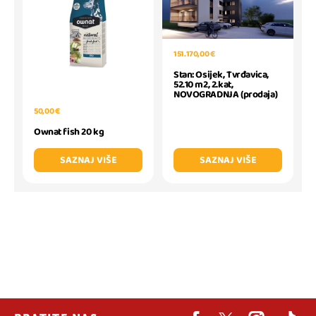
151.170,00 €
Stan: Osijek, Tvrđavica,
52.10 m2, 2.kat,
NOVOGRADNJA (prodaja)
50,00 €
Ownat fish 20 kg
SAZNAJ VIŠE
SAZNAJ VIŠE