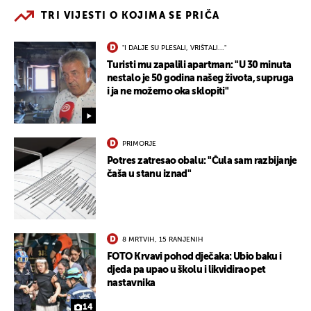
TRI VIJESTI O KOJIMA SE PRIČA
"I DALJE SU PLESALI, VRIŠTALI..."
Turisti mu zapalili apartman: "U 30 minuta
nestalo je 50 godina našeg života, supruga
i ja ne možemo oka sklopiti"
PRIMORJE
Potres zatresao obalu: "Čula sam razbijanje
čaša u stanu iznad"
8 MRTVIH, 15 RANJENIH
FOTO Krvavi pohod dječaka: Ubio baku i
djeda pa upao u školu i likvidirao pet
nastavnika
14