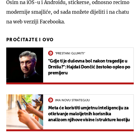
Osim na iOS-u i Androidu, stickerse, odnosno recimo
modernije smajliće, od sada možete dijeliti i na chatu
na web verziji Facebooka.
PROČITAJTE I OVO
"PRESTANI GLUMITI"
"Gdje ti je duševna bol nakon tragedije u
Drnišu?": Hajdaš Dončić žestoko opleo po
premijeru
IMA NOVU STRATEGIJU
Meta će koristiti umjetnu inteligenciju za
otkrivanje maloljetnih korisnika
analizom njihove visine i strukture kostiju