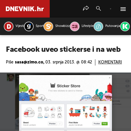
Vijesti
Sport
Showbizz
Lifestyle
Putovanja
PRETRAŽITE VIJESTI
Facebook uveo stickerse i na web
Piše
sasa@zimo.co,
03. srpnja 2013. @ 08:42
KOMENTARI