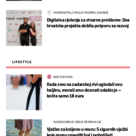
POKROVITELJ PHILIP MORRIS ZAGREB
Digitalna rješenja za stvarne probleme: Dva
hrvatska projekta dobila potporu za razvoj
LIFESTYLE
BAŠ EFEKTNA
Kada smo na zadarskoj rivi ugledali ovu
haljinu, morali smo doznati odakle je –
košta samo 18 eura
NAJSIGURNIJI OBLIK REKREACIJE
Vježbe za koljeno u moru: 5 sigurnih vježbi
koje mogu smanjiti bol i poboljšati