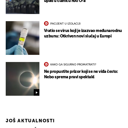
upad u članicu NATO-a
PACIJENT U IZOLACIJI
Vratio se virus koji je izazvao međunarodnu
uzbunu: Otkriven novi slučaj u Europi
KAKO GA SIGURNO PROMATRATI?
Ne propustite prizor koji se ne viđa često:
Nebo sprema pravi spektakl
JOŠ AKTUALNOSTI