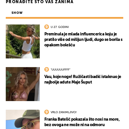
PRONAĐITE ŠTO VAS ZANIMA
SHOW
U 27. GODINI
Preminula je mlada influencerica koju je
pratilo više od milijun ljudi, dugo se borila s
opakom bolešću
UKLJUČITE NOTIFIKACIJE
"UUUUUUFFFF"
Vau, koje noge! Ružičasti badić istaknuo je
najbolje adute Maje Šuput
VRLO ZANIMLJIVO!
Franka Batelić pokazala što nosi na more,
bez ovoga ne može ni na odmoru