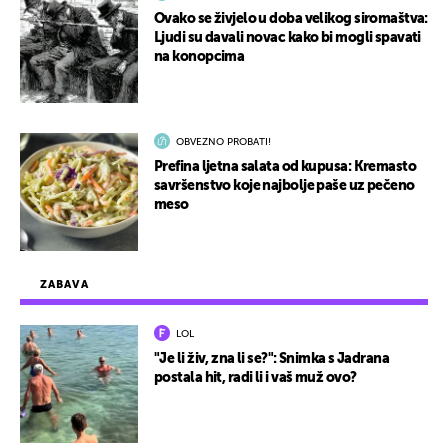
Ovako se živjelo u doba velikog siromaštva:
Ljudi su davali novac kako bi mogli spavati
na konopcima
OBVEZNO PROBATI!
Prefina ljetna salata od kupusa: Kremasto
savršenstvo koje najbolje paše uz pečeno
meso
ZABAVA
LOL
"Je li živ, zna li se?": Snimka s Jadrana
postala hit, radi li i vaš muž ovo?