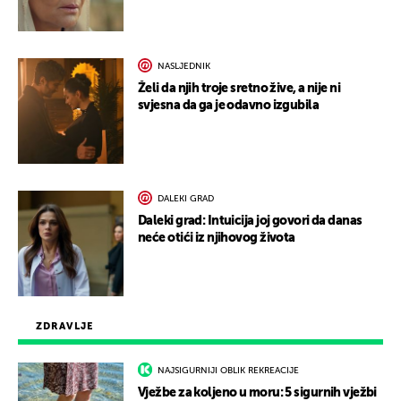
NASLJEDNIK
Želi da njih troje sretno žive, a nije ni
svjesna da ga je odavno izgubila
DALEKI GRAD
Daleki grad: Intuicija joj govori da danas
neće otići iz njihovog života
ZDRAVLJE
NAJSIGURNIJI OBLIK REKREACIJE
Vježbe za koljeno u moru: 5 sigurnih vježbi