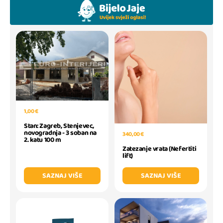
1,00 €
Stan: Zagreb, Stenjevec,
novogradnja - 3 soban na
340,00 €
2. katu 100 m
Zatezanje vrata (Nefertiti
lift)
SAZNAJ VIŠE
SAZNAJ VIŠE