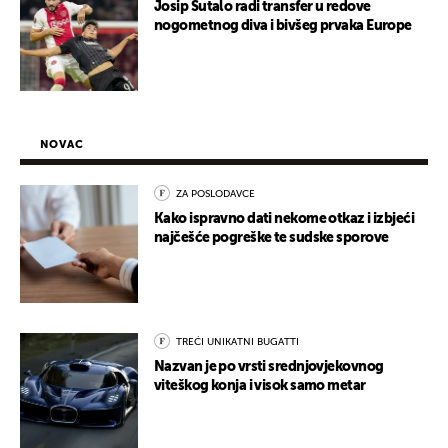
Josip Šutalo radi transfer u redove
nogometnog diva i bivšeg prvaka Europe
NOVAC
ZA POSLODAVCE
Kako ispravno dati nekome otkaz i izbjeći
najčešće pogreške te sudske sporove
TREĆI UNIKATNI BUGATTI
Nazvan je po vrsti srednjovjekovnog
viteškog konja i visok samo metar