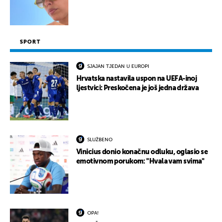
SPORT
SJAJAN TJEDAN U EUROPI
Hrvatska nastavila uspon na UEFA-inoj
ljestvici: Preskočena je još jedna država
SLUŽBENO
Vinicius donio konačnu odluku, oglasio se
emotivnom porukom: "Hvala vam svima"
OPA!