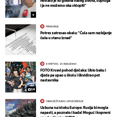
nestalo je 50 godina našeg života, supruga
i ja ne možemo oka sklopiti"
PRIMORJE
Potres zatresao obalu: "Čula sam razbijanje
čaša u stanu iznad"
8 MRTVIH, 15 RANJENIH
FOTO Krvavi pohod dječaka: Ubio baku i
djeda pa upao u školu i likvidirao pet
nastavnika
14
OBAVJEŠTAJNO UPOZORENJE
Uzbuna na istoku Europe: Rusija bi mogla
napasti, a poznato i kada! Moguć i kopneni