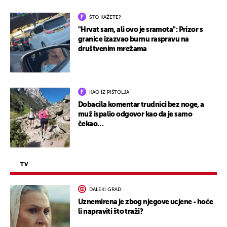
ŠTO KAŽETE?
"Hrvat sam, ali ovo je sramota": Prizor s
granice izazvao burnu raspravu na
društvenim mrežama
KAO IZ PIŠTOLJA
Dobacila komentar trudnici bez noge, a
muž ispalio odgovor kao da je samo
čekao…
TV
DALEKI GRAD
Uznemirena je zbog njegove ucjene - hoće
li napraviti što traži?