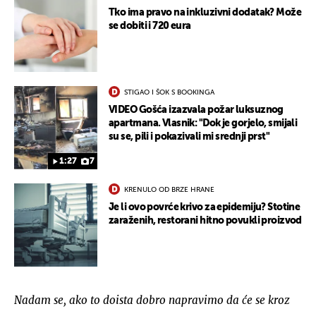
Tko ima pravo na inkluzivni dodatak? Može
se dobiti i 720 eura
STIGAO I ŠOK S BOOKINGA
VIDEO Gošća izazvala požar luksuznog
apartmana. Vlasnik: "Dok je gorjelo, smijali
su se, pili i pokazivali mi srednji prst"
1:27
7
KRENULO OD BRZE HRANE
Je li ovo povrće krivo za epidemiju? Stotine
zaraženih, restorani hitno povukli proizvod
Nadam se, ako to doista dobro napravimo da će se kroz