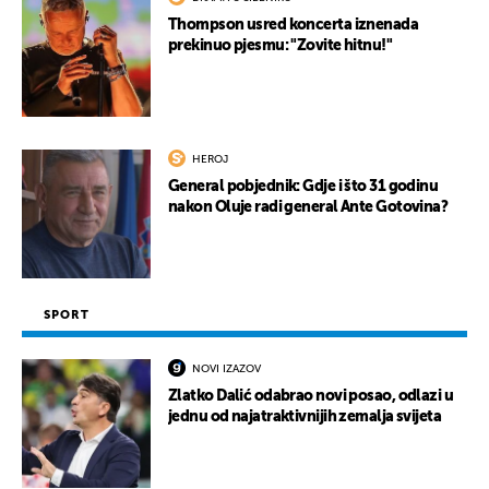
Thompson usred koncerta iznenada
prekinuo pjesmu: "Zovite hitnu!"
HEROJ
General pobjednik: Gdje i što 31 godinu
nakon Oluje radi general Ante Gotovina?
SPORT
NOVI IZAZOV
Zlatko Dalić odabrao novi posao, odlazi u
jednu od najatraktivnijih zemalja svijeta