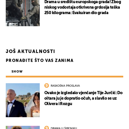
Drama u središtu europskoga grada! Zbog
niskog vodostaja otkrivena grdosija teška
250 kilograma: Evakuiran dio grada
JOŠ AKTUALNOSTI
PRONAĐITE ŠTO VAS ZANIMA
SHOW
RASKOŠNA PROSLAVA
Ovako je izgledalo vjenčanje Tije Jurčić: Do
oltara ju je dopratio očuh, a slavilo se uz
Olivera i Rozgu
DRAMA U ŠIBENIKU