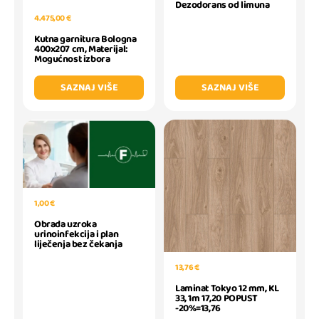
Dezodorans od limuna
4.475,00 €
Kutna garnitura Bologna
400x207 cm, Materijal:
Mogućnost izbora
SAZNAJ VIŠE
SAZNAJ VIŠE
1,00 €
Obrada uzroka
urinoinfekcija i plan
liječenja bez čekanja
13,76 €
Laminat Tokyo 12 mm, KL
33, 1m 17,20 POPUST
-20%=13,76