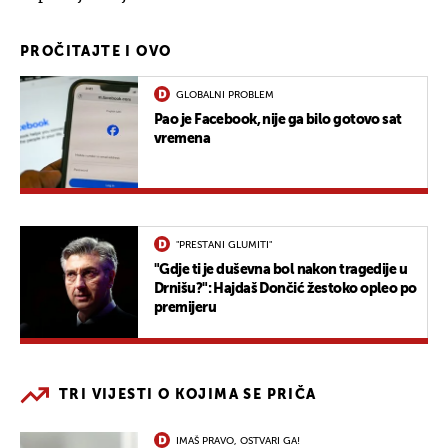
PROČITAJTE I OVO
GLOBALNI PROBLEM
Pao je Facebook, nije ga bilo gotovo sat
vremena
"PRESTANI GLUMITI"
"Gdje ti je duševna bol nakon tragedije u
Drnišu?": Hajdaš Dončić žestoko opleo po
premijeru
TRI VIJESTI O KOJIMA SE PRIČA
IMAŠ PRAVO, OSTVARI GA!