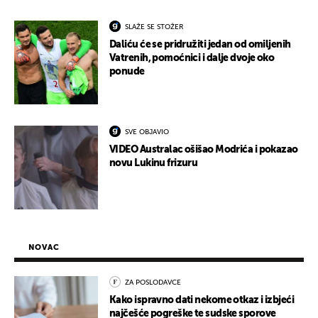
SLAŽE SE STOŽER
Daliću će se pridružiti jedan od omiljenih
Vatrenih, pomoćnici i dalje dvoje oko
ponude
SVE OBJAVIO
VIDEO Australac ošišao Modrića i pokazao
novu Lukinu frizuru
NOVAC
ZA POSLODAVCE
Kako ispravno dati nekome otkaz i izbjeći
najčešće pogreške te sudske sporove