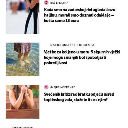
BAŠ EFEKTNA
Kada smo na zadarskoj rivi ugledali ovu
haljinu, morali smo doznati odakle je –
košta samo 18 eura
NAJSIGURNIJI OBLIK REKREACIJE
Vježbe za koljeno u moru: 5 sigurnih vježbi
koje mogu smanjiti bol i poboljšati
pokretljivost
(NE)PRIMJERENA?
Svećenik kritizirao kratku odjeću usred
toplinskog vala, slažete li se s njim?