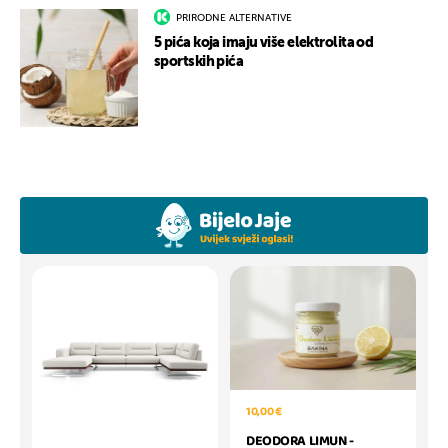
PRIRODNE ALTERNATIVE
5 pića koja imaju više elektrolita od
sportskih pića
10,00 €
DEODORA LIMUN -