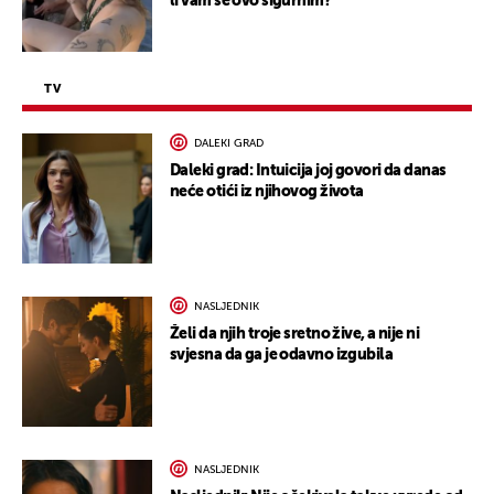
li vam se ovo sigurnim?
TV
DALEKI GRAD
Daleki grad: Intuicija joj govori da danas
neće otići iz njihovog života
NASLJEDNIK
Želi da njih troje sretno žive, a nije ni
svjesna da ga je odavno izgubila
NASLJEDNIK