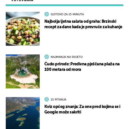
PUTOVANJA
GOTOVO ZA 15 MINUTA
Najbolja ljetna salata od graha: Brzinski
recept za dane kada je prevruće za kuhanje
NAJMANJA NA SVIJETU
Čudo prirode: Predivna pješčana plaža na
100 metara od mora
15 PITANJA
Kviz općeg znanja: Za one pred kojima se i
Google može sakriti