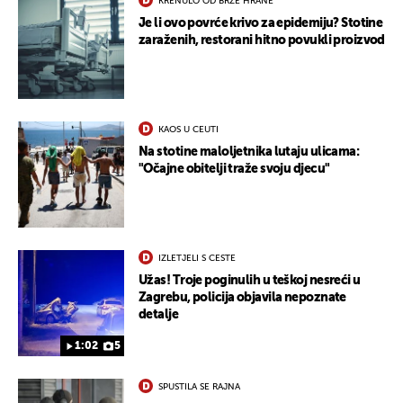
KRENULO OD BRZE HRANE
Je li ovo povrće krivo za epidemiju? Stotine
zaraženih, restorani hitno povukli proizvod
KAOS U CEUTI
Na stotine maloljetnika lutaju ulicama:
"Očajne obitelji traže svoju djecu"
IZLETJELI S CESTE
Užas! Troje poginulih u teškoj nesreći u
Zagrebu, policija objavila nepoznate
detalje
1:02
5
SPUSTILA SE RAJNA