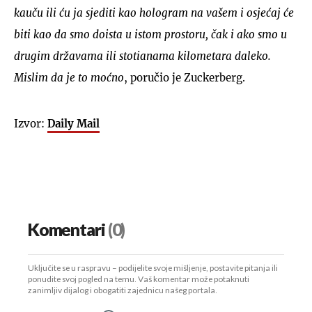
kauču ili ću ja sjediti kao hologram na vašem i osjećaj će
biti kao da smo doista u istom prostoru, čak i ako smo u
drugim državama ili stotianama kilometara daleko.
Mislim da je to moćno
, poručio je Zuckerberg.
Izvor:
Daily Mail
Komentari
(0)
Uključite se u raspravu – podijelite svoje mišljenje, postavite pitanja ili
ponudite svoj pogled na temu. Vaš komentar može potaknuti
zanimljiv dijalog i obogatiti zajednicu našeg portala.