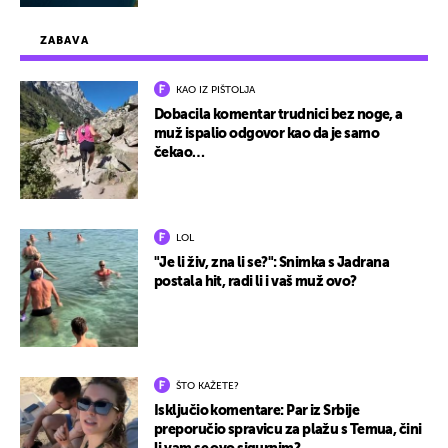
ZABAVA
KAO IZ PIŠTOLJA
Dobacila komentar trudnici bez noge, a
muž ispalio odgovor kao da je samo
čekao…
LOL
"Je li živ, zna li se?": Snimka s Jadrana
postala hit, radi li i vaš muž ovo?
ŠTO KAŽETE?
Isključio komentare: Par iz Srbije
preporučio spravicu za plažu s Temua, čini