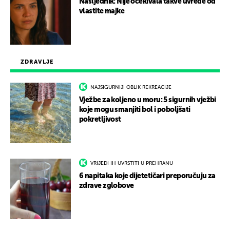
Nasljednik: Nije očekivala takve uvrede od
vlastite majke
ZDRAVLJE
NAJSIGURNIJI OBLIK REKREACIJE
Vježbe za koljeno u moru: 5 sigurnih vježbi
koje mogu smanjiti bol i poboljšati
pokretljivost
VRIJEDI IH UVRSTITI U PREHRANU
6 napitaka koje dijetetičari preporučuju za
zdrave zglobove