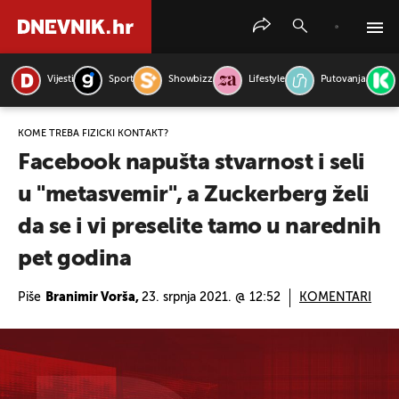
Vijesti
Sport
Showbizz
Lifestyle
Putovanja
PRETRAŽITE VIJESTI
KOME TREBA FIZIČKI KONTAKT?
Facebook napušta stvarnost i seli
u "metasvemir", a Zuckerberg želi
da se i vi preselite tamo u narednih
pet godina
Piše
Branimir Vorša,
23. srpnja 2021. @ 12:52
KOMENTARI