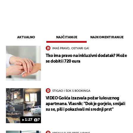
AKTUALNO
NAJČITANIJE
NAJKOMENTIRANIJE
IMAŠ PRAVO, OSTVARI GA!
Tko ima pravo na inkluzivni dodatak? Može
se dobiti i 720 eura
STIGAO I ŠOK S BOOKINGA
UKLJUČITE NOTIFIKACIJE
VIDEO Gošća izazvala požar luksuznog
apartmana. Vlasnik: "Dok je gorjelo, smijali
su se, pili i pokazivali mi srednji prst"
1:27
7