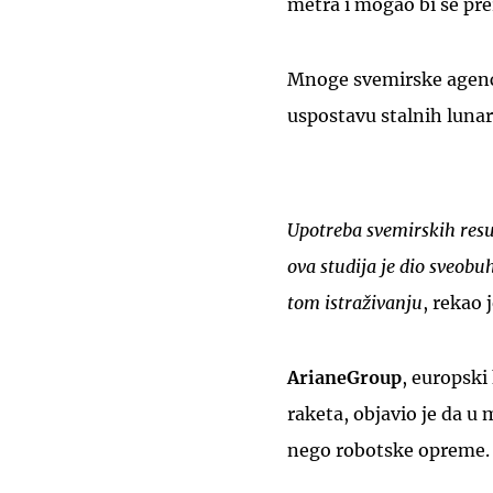
metra i mogao bi se prer
Mnoge svemirske agenci
uspostavu stalnih lunarn
Upotreba svemirskih resur
ova studija je dio sveob
tom istraživanju
, rekao 
ArianeGroup
, europski
raketa, objavio je da u 
nego robotske opreme.