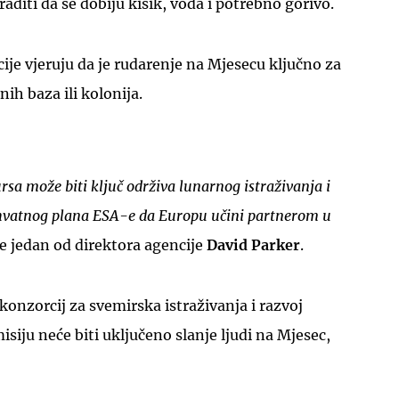
aditi da se dobiju kisik, voda i potrebno gorivo.
je vjeruju da je rudarenje na Mjesecu ključno za
ih baza ili kolonija.
UKLJUČITE NOTIFIKACIJE
sa može biti ključ održiva lunarnog istraživanja i
uhvatnog plana ESA-e da Europu učini partnerom u
je jedan od direktora agencije
David Parker
.
 konzorcij za svemirska istraživanja i razvoj
misiju neće biti uključeno slanje ljudi na Mjesec,