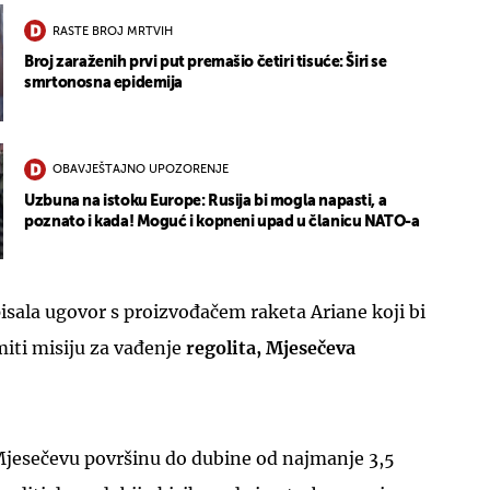
RASTE BROJ MRTVIH
Broj zaraženih prvi put premašio četiri tisuće: Širi se
smrtonosna epidemija
OBAVJEŠTAJNO UPOZORENJE
Uzbuna na istoku Europe: Rusija bi mogla napasti, a
poznato i kada! Moguć i kopneni upad u članicu NATO-a
pisala ugovor s proizvođačem raketa Ariane koji bi
miti misiju za vađenje
regolita, Mjesečeva
 Mjesečevu površinu do dubine od najmanje 3,5