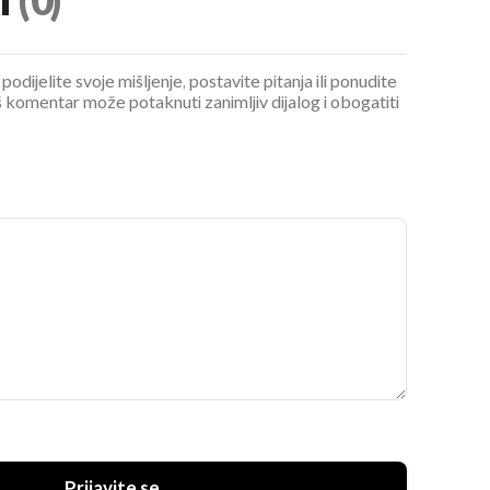
i
(0)
podijelite svoje mišljenje, postavite pitanja ili ponudite
 komentar može potaknuti zanimljiv dijalog i obogatiti
Prijavite se