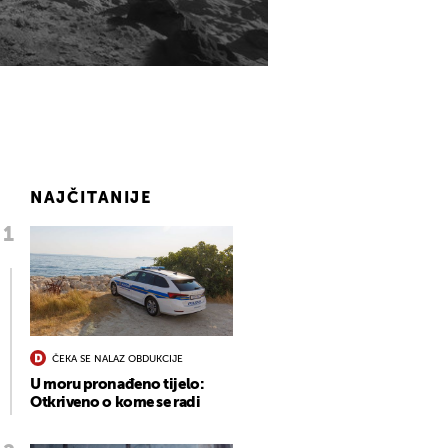
NAJČITANIJE
ČEKA SE NALAZ OBDUKCIJE
U moru pronađeno tijelo:
Otkriveno o kome se radi