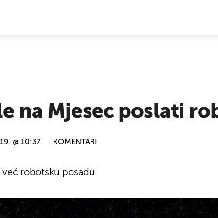
E VIJESTI
le na Mjesec poslati ro
019. @ 10:37
KOMENTARI
ku već robotsku posadu.