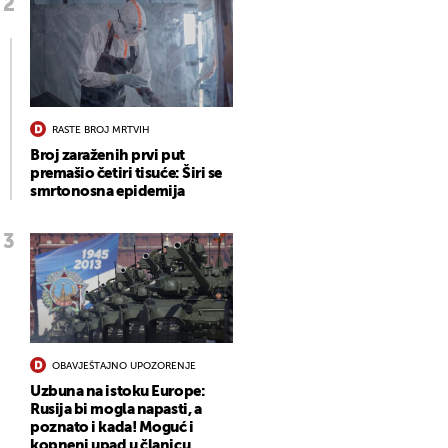
RASTE BROJ MRTVIH
Broj zaraženih prvi put
premašio četiri tisuće: Širi se
smrtonosna epidemija
OBAVJEŠTAJNO UPOZORENJE
Uzbuna na istoku Europe:
Rusija bi mogla napasti, a
poznato i kada! Moguć i
kopneni upad u članicu