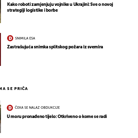
Kako roboti zamjenjuju vojnike u Ukrajini: Sve o novoj
strategiji logistike i borbe
SNIMILA ESA
Zastrašujuća snimka splitskog požara iz svemira
IMA SE PRIČA
ČEKA SE NALAZ OBDUKCIJE
U moru pronađeno tijelo: Otkriveno o kome se radi