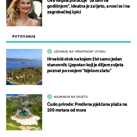
Ova haljina poručuje “Ja sam na
godišnjem”, idealna je za ljeto, a nosi se i na
zagrebačkoj špici
PUTOVANJA
UŽIVANJE NA "PRIVATNOM" OTOKU
Hrvatski otok na kojem živi samo jedan
stanovnik: Ljepotan koji je diljem svijeta
poznat po svojem "bijelom zlatu"
NAJMANJA NA SVIJETU
Čudo prirode: Predivna pješčana plaža na
100 metara od mora