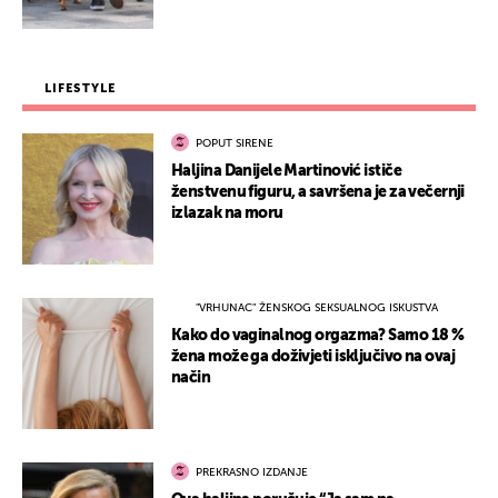
LIFESTYLE
POPUT SIRENE
Haljina Danijele Martinović ističe
ženstvenu figuru, a savršena je za večernji
izlazak na moru
"VRHUNAC" ŽENSKOG SEKSUALNOG ISKUSTVA
Kako do vaginalnog orgazma? Samo 18 %
žena može ga doživjeti isključivo na ovaj
način
PREKRASNO IZDANJE