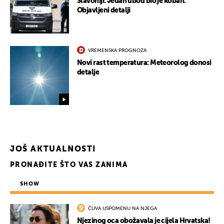
Slavoniji: Jedan ubod bio je koban.
Objavljeni detalji
VREMENSKA PROGNOZA
Novi rast temperatura: Meteorolog donosi
detalje
JOŠ AKTUALNOSTI
PRONAĐITE ŠTO VAS ZANIMA
SHOW
ČUVA USPOMENU NA NJEGA
Njezinog oca obožavala je cijela Hrvatska!