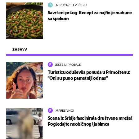
UZ RUČAK ILI VEČERU
Savršeni prilog: Recept za najfinije mahune
sa špekom
ZABAVA
JESTE LI PROBALI?
Turisticu oduševila ponuda u Primoštenu:
"Oni su puno pametniji od nas"
IMPRESIVNO!
Scena iz Srbije fascinirala društvene mreže!
Pogledajte neobičnog ljubimca