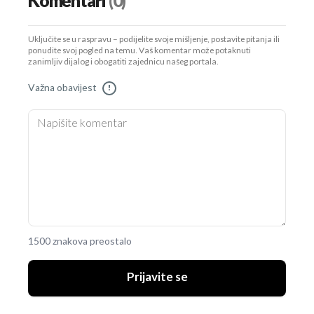
Komentari
(0)
Uključite se u raspravu – podijelite svoje mišljenje, postavite pitanja ili
ponudite svoj pogled na temu. Vaš komentar može potaknuti
zanimljiv dijalog i obogatiti zajednicu našeg portala.
Važna obavijest
!
1500 znakova preostalo
Prijavite se