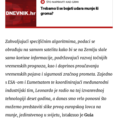
ŠTO NAPRAVITI KAD GRMI
Trebamo li se bojati udara munje ili
groma?
Zahvaljujući specifičnim algoritmima, podaci se
obrađuju na samom satelitu kako bi se na Zemlju slale
samo korisne informacije, podržavajući razvoj točnijih
vremenskih prognoza, kao i doprinos proučavanju
vremenskih pojava i sigurnosti zračnog prometa. Zajedno
s ESA-om i Eumetsatom te koordinirajući međunarodni
industrijski tim, Leonardo je radio na toj izvanrednoj
tehnologiji deset godina, a danas smo vrlo ponosni što
možemo predstaviti slike prvog europskog lovca na
munje, jedinstvenog u svijetu
, istaknuo je
Guia