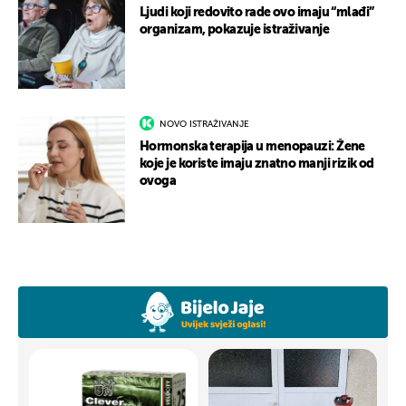
Ljudi koji redovito rade ovo imaju “mlađi”
organizam, pokazuje istraživanje
NOVO ISTRAŽIVANJE
Hormonska terapija u menopauzi: Žene
koje je koriste imaju znatno manji rizik od
ovoga