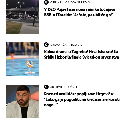
CIPELARILI GA DOK JE LEŽAO
VIDEO Pojavila se nova snimka tučnjave
BBB-a i Torcide: "Je*ote, pa ubit će ga!"
DRAMATIČAN PREOKRET
Kakva drama u Zagrebu! Hrvatska srušila
Srbiju i izborila finale Svjetskog prvenstva
AU, OVO JE RUŽNO
Poznati analitičar popljuvao Hrgovića:
"Lako ga je pogoditi, ne kreće se, ne koristi
noge..."