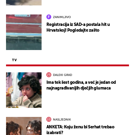
ZANIMLJIVO
Registracija iz SAD-a postala hit u
Hrvatskoj! Pogledajte zašto
TV
DALEKI GRAD
Ima tek šest godina, a već je jedan od
najnagrađivanijih dječjih glumaca
NASLJEDNIK
ANKETA: Koju ženu bi Serhat trebao
izabrati?