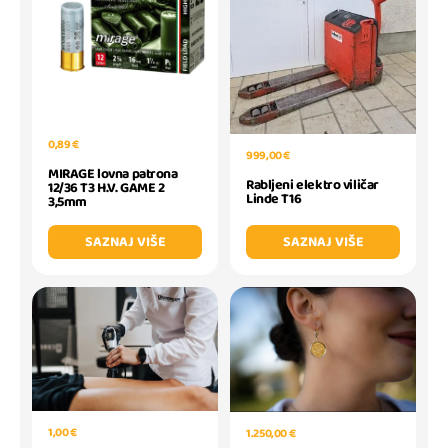
0,89 €
999,00 €
MIRAGE lovna patrona
Rabljeni elektro viličar
12/36 T3 H.V. GAME 2
Linde T16
3,5mm
SAZNAJ VIŠE
SAZNAJ VIŠE
1,00 €
1.250,00 €