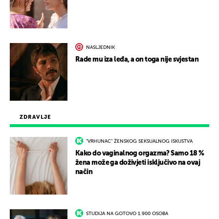
NASLJEDNIK
Rade mu iza leđa, a on toga nije svjestan
ZDRAVLJE
"VRHUNAC" ŽENSKOG SEKSUALNOG ISKUSTVA
Kako do vaginalnog orgazma? Samo 18 %
žena može ga doživjeti isključivo na ovaj
način
STUDIJA NA GOTOVO 1.900 OSOBA