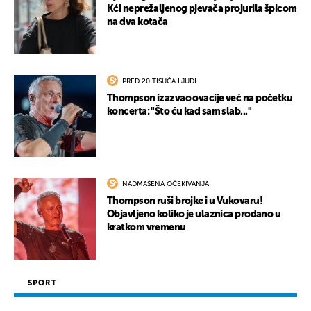
Kći neprežaljenog pjevača projurila špicom
na dva kotača
PRED 20 TISUĆA LJUDI
Thompson izazvao ovacije već na početku
koncerta: "Što ću kad sam slab..."
NADMAŠENA OČEKIVANJA
Thompson ruši brojke i u Vukovaru!
Objavljeno koliko je ulaznica prodano u
kratkom vremenu
SPORT