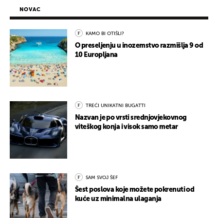
NOVAC
KAMO BI OTIŠLI?
O preseljenju u inozemstvo razmišlja 9 od
10 Europljana
TREĆI UNIKATNI BUGATTI
Nazvan je po vrsti srednjovjekovnog
viteškog konja i visok samo metar
SAM SVOJ ŠEF
Šest poslova koje možete pokrenuti od
kuće uz minimalna ulaganja