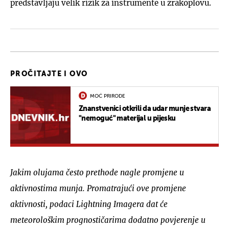
predstavljaju velik rizik za instrumente u zrakoplovu.
PROČITAJTE I OVO
MOĆ PRIRODE
Znanstvenici otkrili da udar munje stvara
"nemoguć" materijal u pijesku
Jakim olujama često prethode nagle promjene u
aktivnostima munja. Promatrajući ove promjene
aktivnosti, podaci Lightning Imagera dat će
meteorološkim prognostičarima dodatno povjerenje u