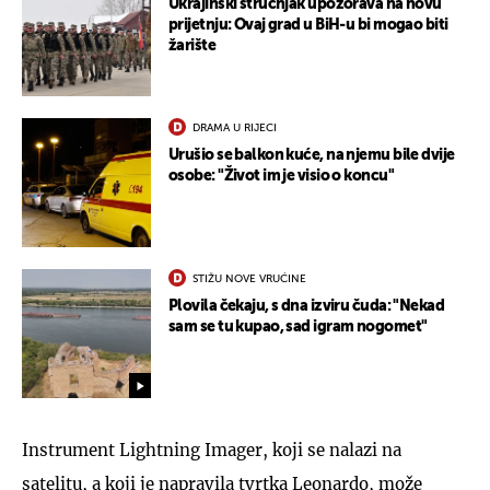
Ukrajinski stručnjak upozorava na novu
prijetnju: Ovaj grad u BiH-u bi mogao biti
žarište
DRAMA U RIJECI
Urušio se balkon kuće, na njemu bile dvije
osobe: "Život im je visio o koncu"
STIŽU NOVE VRUĆINE
Plovila čekaju, s dna izviru čuda: "Nekad
sam se tu kupao, sad igram nogomet"
Instrument Lightning Imager, koji se nalazi na
satelitu, a koji je napravila tvrtka Leonardo, može