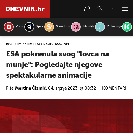
Vijesti
Sport
Showbizz
Lifestyle
Putovanja
PRETRAŽITE VIJESTI
POSEBNO ZANIMLJIVO IZNAD HRVATSKE
ESA pokrenula svog "lovca na
munje": Pogledajte njegove
spektakularne animacije
Piše
Martina Čizmić,
04. srpnja 2023. @ 08:32
KOMENTARI