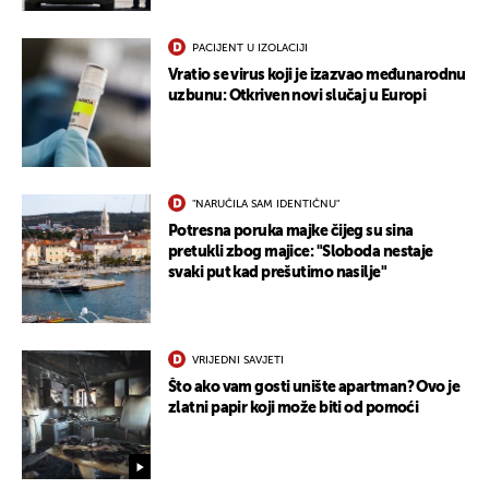
PACIJENT U IZOLACIJI
Vratio se virus koji je izazvao međunarodnu
uzbunu: Otkriven novi slučaj u Europi
"NARUČILA SAM IDENTIČNU"
Potresna poruka majke čijeg su sina
pretukli zbog majice: "Sloboda nestaje
svaki put kad prešutimo nasilje"
VRIJEDNI SAVJETI
Što ako vam gosti unište apartman? Ovo je
zlatni papir koji može biti od pomoći