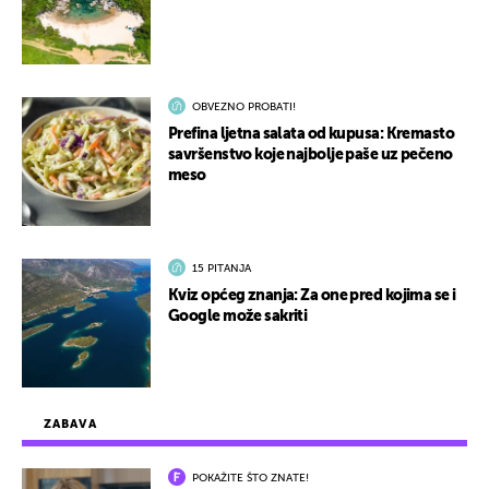
OBVEZNO PROBATI!
Prefina ljetna salata od kupusa: Kremasto
savršenstvo koje najbolje paše uz pečeno
meso
15 PITANJA
Kviz općeg znanja: Za one pred kojima se i
Google može sakriti
ZABAVA
POKAŽITE ŠTO ZNATE!