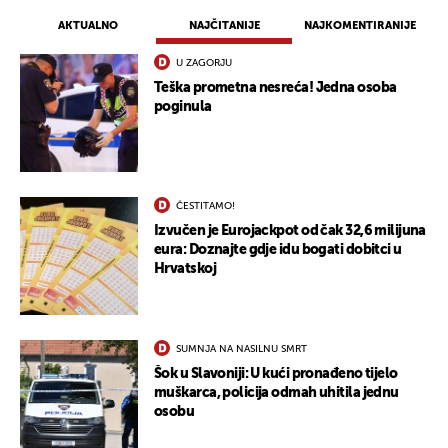
AKTUALNO
NAJČITANIJE
NAJKOMENTIRANIJE
U ZAGORJU
Teška prometna nesreća! Jedna osoba
poginula
ČESTITAMO!
Izvučen je Eurojackpot od čak 32,6 milijuna
eura: Doznajte gdje idu bogati dobitci u
Hrvatskoj
UKLJUČITE NOTIFIKACIJE
SUMNJA NA NASILNU SMRT
Šok u Slavoniji: U kući pronađeno tijelo
muškarca, policija odmah uhitila jednu
osobu