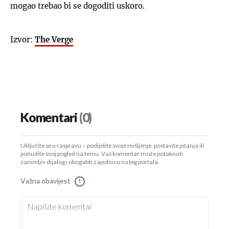
mogao trebao bi se dogoditi uskoro.
Izvor:
The Verge
Komentari
(0)
Uključite se u raspravu – podijelite svoje mišljenje, postavite pitanja ili
ponudite svoj pogled na temu. Vaš komentar može potaknuti
zanimljiv dijalog i obogatiti zajednicu našeg portala.
Važna obavijest
!