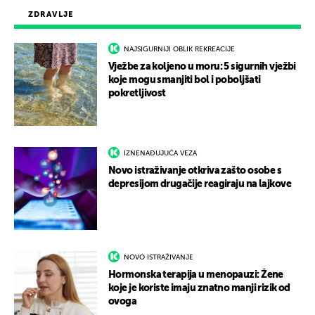
ZDRAVLJE
NAJSIGURNIJI OBLIK REKREACIJE
Vježbe za koljeno u moru: 5 sigurnih vježbi
koje mogu smanjiti bol i poboljšati
pokretljivost
IZNENAĐUJUĆA VEZA
Novo istraživanje otkriva zašto osobe s
depresijom drugačije reagiraju na lajkove
NOVO ISTRAŽIVANJE
Hormonska terapija u menopauzi: Žene
koje je koriste imaju znatno manji rizik od
ovoga