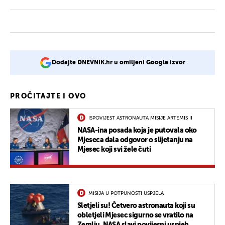
Dodajte DNEVNIK.hr u omiljeni Google izvor
PROČITAJTE I OVO
ISPOVIJEST ASTRONAUTA MISIJE ARTEMIS II
NASA-ina posada koja je putovala oko
Mjeseca dala odgovor o slijetanju na
Mjesec koji svi žele čuti
MISIJA U POTPUNOSTI USPJELA
Sletjeli su! Četvero astronauta koji su
obletjeli Mjesec sigurno se vratilo na
Zemlju, NASA slavi povijesni uspjeh