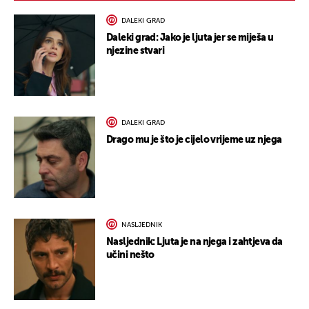
DALEKI GRAD
Daleki grad: Jako je ljuta jer se miješa u
njezine stvari
DALEKI GRAD
Drago mu je što je cijelo vrijeme uz njega
NASLJEDNIK
Nasljednik: Ljuta je na njega i zahtjeva da
učini nešto