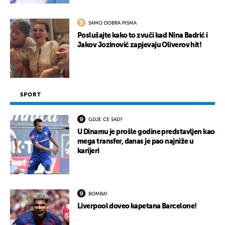
SAMO DOBRA PISMA
Poslušajte kako to zvuči kad Nina Badrić i
Jakov Jozinović zapjevaju Oliverov hit!
SPORT
GDJE ĆE SAD?
U Dinamu je prošle godine predstavljen kao
mega transfer, danas je pao najniže u
karijeri
BOMBA!
Liverpool doveo kapetana Barcelone!