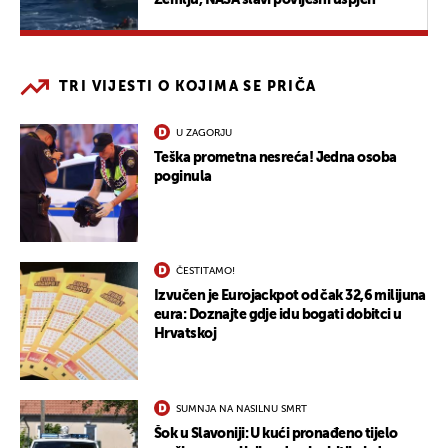
TRI VIJESTI O KOJIMA SE PRIČA
U ZAGORJU
Teška prometna nesreća! Jedna osoba
poginula
ČESTITAMO!
Izvučen je Eurojackpot od čak 32,6 milijuna
eura: Doznajte gdje idu bogati dobitci u
Hrvatskoj
SUMNJA NA NASILNU SMRT
Šok u Slavoniji: U kući pronađeno tijelo