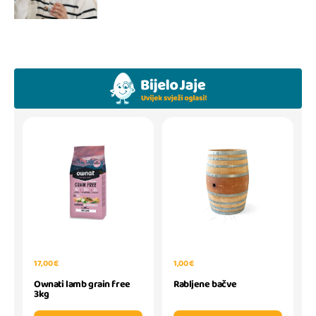
17,00 €
1,00 €
Ownati lamb grain free
Rabljene bačve
3kg