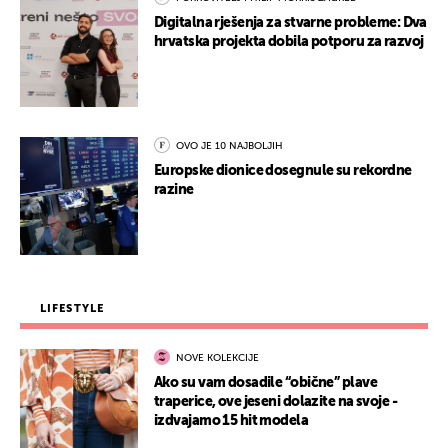
Digitalna rješenja za stvarne probleme: Dva
hrvatska projekta dobila potporu za razvoj
OVO JE 10 NAJBOLJIH
Europske dionice dosegnule su rekordne
razine
LIFESTYLE
NOVE KOLEKCIJE
Ako su vam dosadile “obične” plave
traperice, ove jeseni dolazite na svoje -
izdvajamo 15 hit modela