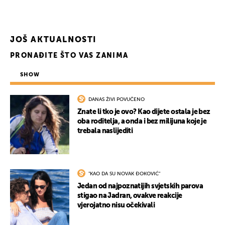
JOŠ AKTUALNOSTI
PRONAĐITE ŠTO VAS ZANIMA
SHOW
DANAS ŽIVI POVUČENO
Znate li tko je ovo? Kao dijete ostala je bez
oba roditelja, a onda i bez milijuna koje je
trebala naslijediti
"KAO DA SU NOVAK ĐOKOVIĆ"
Jedan od najpoznatijih svjetskih parova
stigao na Jadran, ovakve reakcije
vjerojatno nisu očekivali