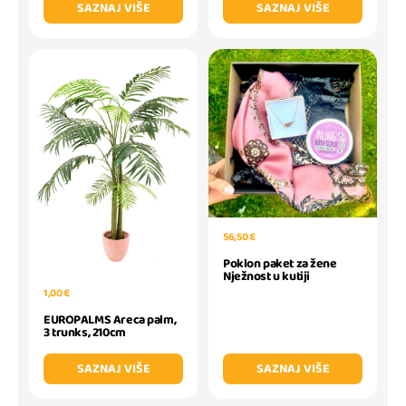
SAZNAJ VIŠE
SAZNAJ VIŠE
56,50 €
Poklon paket za žene
Nježnost u kutiji
1,00 €
EUROPALMS Areca palm,
3 trunks, 210cm
SAZNAJ VIŠE
SAZNAJ VIŠE