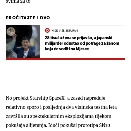
svima za to.
PROČITAJTE I OVO
NIJE VIŠE SIGURAN
28 tisuća žena se prijavilo, a japanski
milijarder odustao od potrage za ženom
koju će voditi na Mjesec
No projekt Starship SpaceX-a zasad napreduje
relativno sporo i posljednja dva visinska testna leta
završila su spektakularnim eksplozijama tijekom
pokušaja slijetanja. Idući pokušaj prototipa SN10