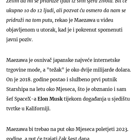
Želim da mi se pridruže ljudi iz svih sfera života. Bit će
ukupno 10 do 12 ljudi, ali pozvat ću osmero da nam se
pridruži na tom putu,
rekao je Maezawa u videu
objavljenom u utorak, kad je i pokrenut spomenuti
javni poziv.
Maezawa je osnivač japanske najveće internetske
trgovine mode, a "težak" je oko dvije milijarde dolara.
On je 2018. godine postao i službeno prvi putnik
Starshipa na letu oko Mjeseca, što je obznanio i sam
šef SpaceX-a
Elon Musk
tijekom događanja u sjedištu
tvrtke u Kaliforniji.
Maezawa bi trebao na put oko Mjeseca poletjeti 2023.
godine, a put će trajati čak šest dana.