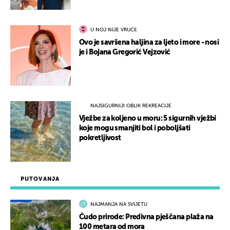
U NOJ NIJE VRUĆE
Ovo je savršena haljina za ljeto i more - nosi
je i Bojana Gregorić Vejzović
NAJSIGURNIJI OBLIK REKREACIJE
Vježbe za koljeno u moru: 5 sigurnih vježbi
koje mogu smanjiti bol i poboljšati
pokretljivost
PUTOVANJA
NAJMANJA NA SVIJETU
Čudo prirode: Predivna pješčana plaža na
100 metara od mora