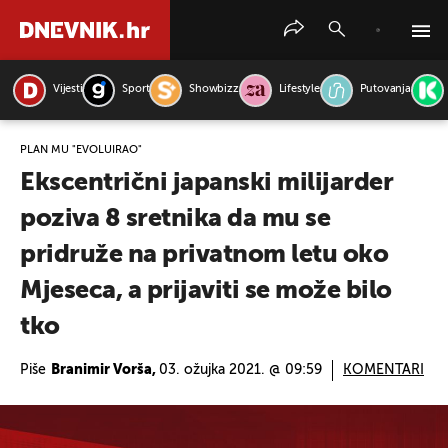
Vijesti
Sport
Showbizz
Lifestyle
Putovanja
PRETRAŽITE VIJESTI
PLAN MU "EVOLUIRAO"
Ekscentrični japanski milijarder
poziva 8 sretnika da mu se
pridruže na privatnom letu oko
Mjeseca, a prijaviti se može bilo
tko
Piše
Branimir Vorša,
03. ožujka 2021. @ 09:59
KOMENTARI