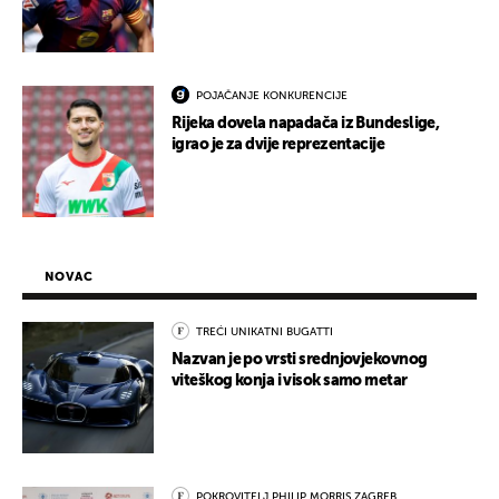
POJAČANJE KONKURENCIJE
Rijeka dovela napadača iz Bundeslige,
igrao je za dvije reprezentacije
NOVAC
TREĆI UNIKATNI BUGATTI
Nazvan je po vrsti srednjovjekovnog
viteškog konja i visok samo metar
POKROVITELJ PHILIP MORRIS ZAGREB