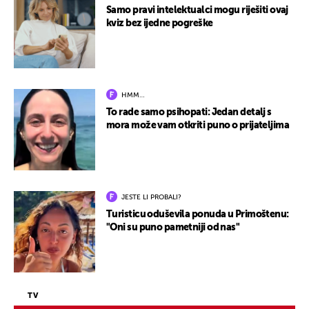
Samo pravi intelektualci mogu riješiti ovaj
kviz bez ijedne pogreške
HMM…
To rade samo psihopati: Jedan detalj s
mora može vam otkriti puno o prijateljima
JESTE LI PROBALI?
Turisticu oduševila ponuda u Primoštenu:
"Oni su puno pametniji od nas"
TV