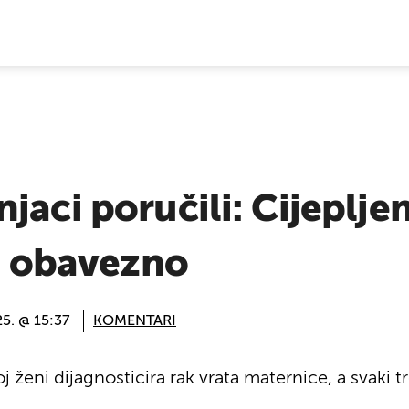
E VIJESTI
jaci poručili: Cijepljen
ti obavezno
25. @ 15:37
KOMENTARI
j ženi dijagnosticira rak vrata maternice, a svaki 