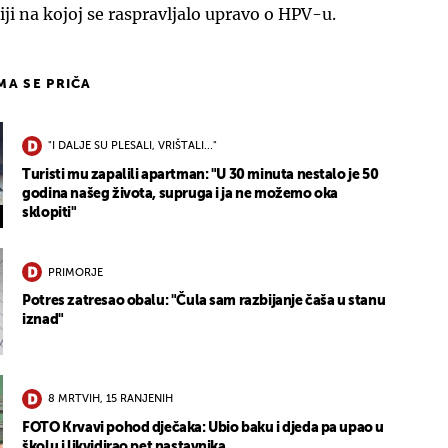
iji na kojoj se raspravljalo upravo o HPV-u.
IMA SE PRIČA
"I DALJE SU PLESALI, VRIŠTALI..."
Turisti mu zapalili apartman: "U 30 minuta nestalo je 50
godina našeg života, supruga i ja ne možemo oka
sklopiti"
PRIMORJE
Potres zatresao obalu: "Čula sam razbijanje čaša u stanu
iznad"
8 MRTVIH, 15 RANJENIH
FOTO Krvavi pohod dječaka: Ubio baku i djeda pa upao u
školu i likvidirao pet nastavnika