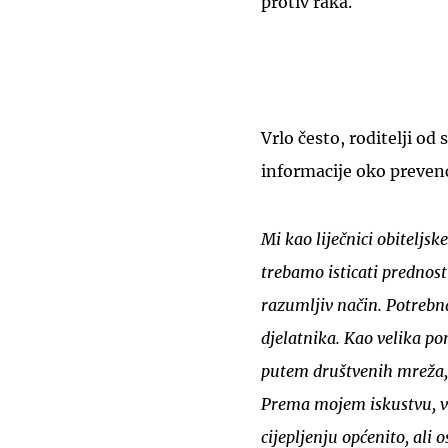
protiv raka.
Vrlo često, roditelji od 
informacije oko preven
Mi kao liječnici obiteljsk
trebamo isticati prednos
razumljiv način. Potrebna 
djelatnika. Kao velika p
putem društvenih mreža, a
Prema mojem iskustvu, ve
cijepljenju općenito, ali 