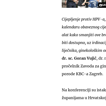
14
Cijepljenje protiv HPV-a, 
kalendaru obaveznog cijepl
alat kako smanjiti ove br
biti dostupno, uz irdinaci
liječnika, ginekološkim 
dr. sc. Goran Vujić
, dr.
pročelnik Zavoda za gin
porode KBC-a Zagreb.
Na konferenciji su ista
županijama u Hrvatskoj