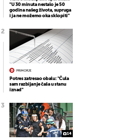
"U 30 minuta nestalo je 50
godina našeg života, supruga
i ja ne možemo oka sklopiti"
PRIMORJE
Potres zatresao obalu: "Čula
sam razbijanje čaša u stanu
iznad"
14