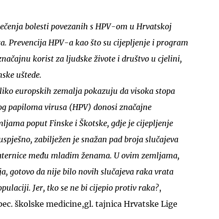
iječenja bolesti povezanih s HPV-om u Hrvatskoj
a. Prevencija HPV-a kao što su cijepljenje i program
načajnu korist za ljudske živote i društvo u cjelini,
ske uštede.
liko europskih zemalja pokazuju da visoka stopa
og papiloma virusa (HPV) donosi značajne
mljama poput Finske i Škotske, gdje je cijepljenje
spješno, zabilježen je snažan pad broja slučajeva
maternice među mladim ženama. U ovim zemljama,
a, gotovo da nije bilo novih slučajeva raka vrata
ulaciji. Jer, tko se ne bi cijepio protiv raka?
,
spec. školske medicine,gl. tajnica Hrvatske Lige