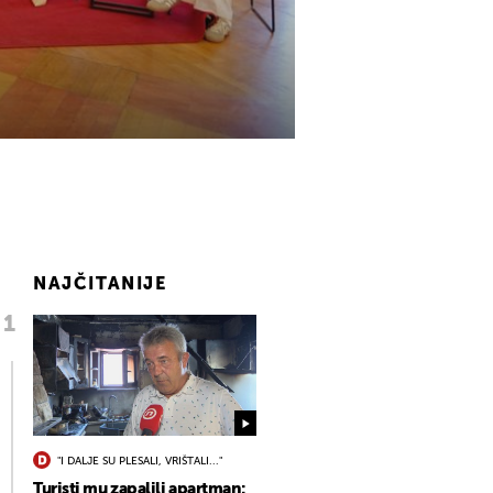
NAJČITANIJE
"I DALJE SU PLESALI, VRIŠTALI..."
Turisti mu zapalili apartman: