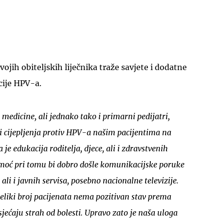
svojih obiteljskih liječnika traže savjete i dodatne
cije HPV-a.
e medicine, ali jednako tako i primarni pedijatri,
ti cijepljenja protiv HPV-a našim pacijentima na
je edukacija roditelja, djece, ali i zdravstvenih
omoć pri tomu bi dobro došle komunikacijske poruke
li i javnih servisa, posebno nacionalne televizije.
liki broj pacijenata nema pozitivan stav prema
osjećaju strah od bolesti. Upravo zato je naša uloga