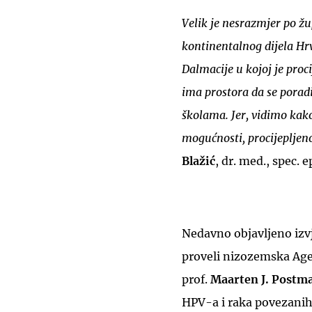
Velik je nesrazmjer po ž
kontinentalnog dijela Hrv
Dalmacije u kojoj je pro
ima prostora da se poradi
školama. Jer, vidimo kako
mogućnosti, procijepljeno
Blažić
, dr. med., spec. 
Nedavno objavljeno iz
proveli nizozemska Ag
prof.
Maarten J. Postm
HPV-a i raka povezanih