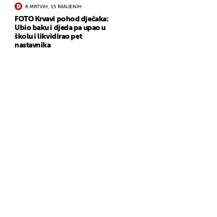
8 MRTVIH, 15 RANJENIH
FOTO Krvavi pohod dječaka:
Ubio baku i djeda pa upao u
školu i likvidirao pet
nastavnika