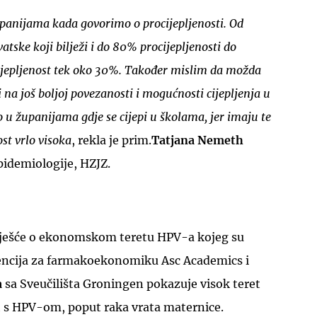
upanijama kada govorimo o procijepljenosti. Od
atske koji bilježi i do 80% procijepljenosti do
cijepljenost tek oko 30%. Također mislim da možda
 na još boljoj povezanosti i mogućnosti cijepljenja u
 u županijama gdje se cijepi u školama, jer imaju te
UKLJUČITE NOTIFIKACIJE
st vrlo visoka
, rekla je prim.
Tatjana Nemeth
epidemiologije, HZJZ.
vješće o ekonomskom teretu HPV-a kojeg su
encija za farmakoekonomiku Asc Academics i
a
sa Sveučilišta Groningen pokazuje visok teret
 s HPV-om, poput raka vrata maternice.