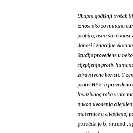
Ukupni godišnji trošak l
iznosi oko 10 miliuna eur
probira, osim što donosi z
donosi i značajne ekonom
Studije provedene u neko
cijepljenja protiv human
zdravstvene koristi. U ze
protiv HPV-a provedeno u
invazivnog raka vrata 
nakon uvođenja cijepljenj
maternice u cijepljenoj pop
poručila je b, dr.med., 