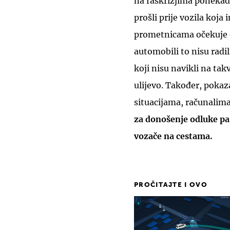
na raskrižjima ponekad 
prošli prije vozila koj
prometnicama očekuje d
automobili to nisu radi
koji nisu navikli na tak
ulijevo. Također, poka
situacijama, računali
za donošenje odluke pa 
vozače na cestama.
PROČITAJTE I OVO