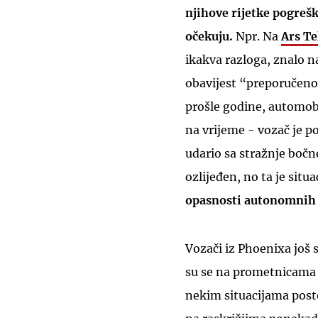
njihove rijetke pogrešk
očekuju.
Npr. Na
Ars Te
ikakva razloga, znalo na
obavijest “preporučeno
prošle godine, automobi
na vrijeme - vozač je po
udario sa stražnje bočne 
ozlijeđen, no ta je situa
opasnosti autonomnih 
Vozači iz Phoenixa još 
su se na prometnicama 
nekim situacijama pos