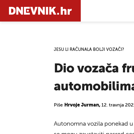
PRETRAŽIT
JESU LI RAČUNALA BOLJI VOZAČI?
Dio vozača f
automobilima
Piše
Hrvoje Jurman,
12. travnja 20
Autonomna vozila ponekad u p