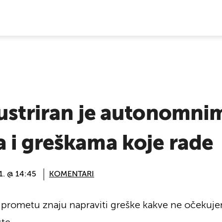
E VIJESTI
rustriran je autonomni
 i greškama koje rade
21. @ 14:45
KOMENTARI
rometu znaju napraviti greške kakve ne očekujemo