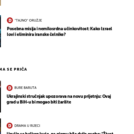
"TAJNO" ORUŽJE
Posebna misija i nemilosrdna učinkovitost: Kako Izrael
lovi i eliminira iranske čelnike?
IMA SE PRIČA
BURE BARUTA
Ukrajinski stručnjak upozorava na novu prijetnju: Ovaj
grad u BiH-u bi mogao biti žarište
DRAMA U RIJECI