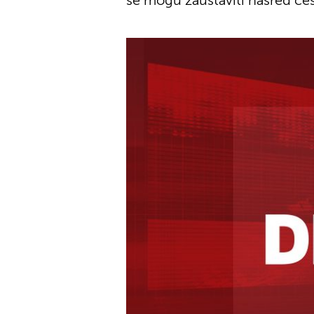
se mogu zaustaviti nasred ces