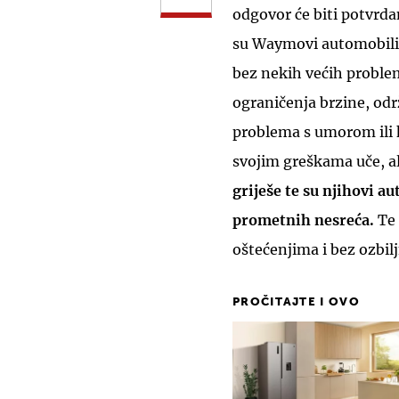
odgovor će biti potvrdan
su Waymovi automobili 
bez nekih većih problem
ograničenja brzine, od
problema s umorom ili 
svojim greškama uče, al
griješe te su njihovi a
prometnih nesreća.
Te
oštećenjima i bez ozbilj
PROČITAJTE I OVO