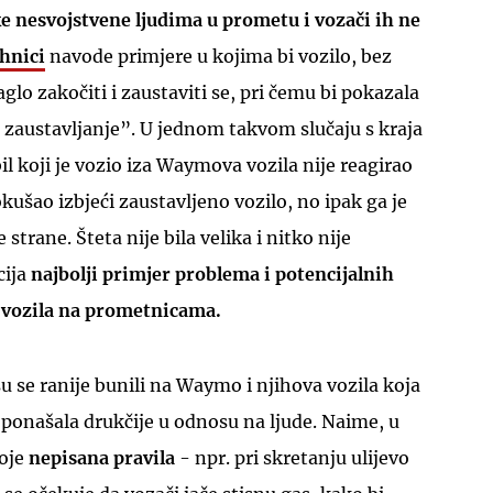
e nesvojstvene ljudima u prometu i vozači ih ne
hnici
navode primjere u kojima bi vozilo, bez
glo zakočiti i zaustaviti se, pri čemu bi pokazala
 zaustavljanje”. U jednom takvom slučaju s kraja
l koji je vozio iza Waymova vozila nije reagirao
kušao izbjeći zaustavljeno vozilo, no ipak ga je
strane. Šteta nije bila velika i nitko nije
cija
najbolji primjer problema i potencijalnih
vozila na prometnicama.
su se ranije bunili na Waymo i njihova vozila koja
ponašala drukčije u odnosu na ljude. Naime, u
toje
nepisana pravila
- npr. pri skretanju ulijevo