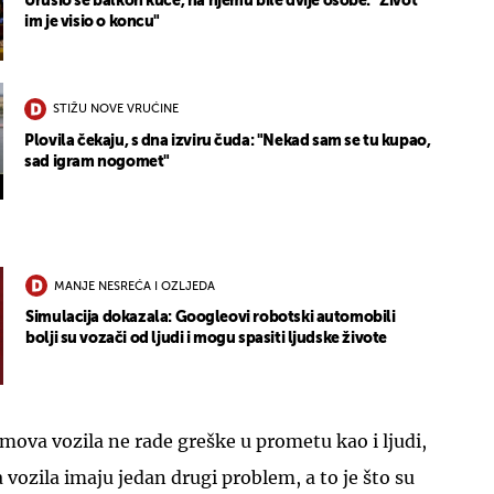
Urušio se balkon kuće, na njemu bile dvije osobe: "Život
im je visio o koncu"
STIŽU NOVE VRUĆINE
Plovila čekaju, s dna izviru čuda: "Nekad sam se tu kupao,
sad igram nogomet"
UKLJUČITE NOTIFIKACIJE
MANJE NESREĆA I OZLJEDA
Simulacija dokazala: Googleovi robotski automobili
bolji su vozači od ljudi i mogu spasiti ljudske živote
mova vozila ne rade greške u prometu kao i ljudi,
vozila imaju jedan drugi problem, a to je što su