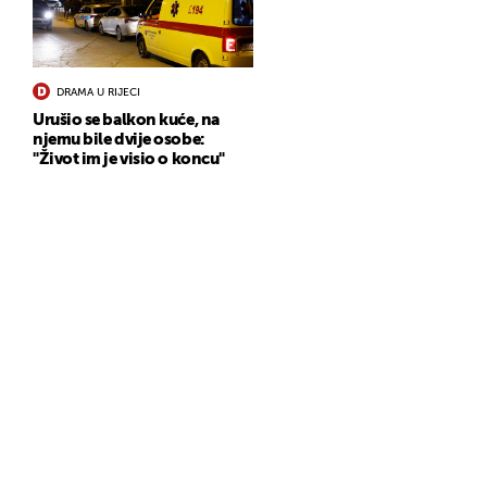
DRAMA U RIJECI
Urušio se balkon kuće, na
njemu bile dvije osobe:
"Život im je visio o koncu"