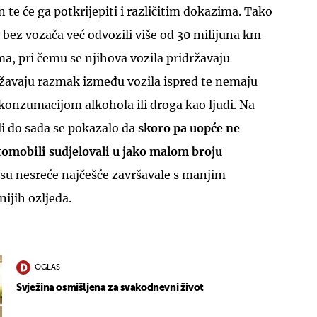
 te će ga potkrijepiti i različitim dokazima. Tako
bez vozača već odvozili više od 30 milijuna km
a, pri čemu se njihova vozila pridržavaju
ržavaju razmak između vozila ispred te nemaju
konzumacijom alkohola ili droga kao ljudi. Na
i do sada se pokazalo da
skoro pa uopće ne
utomobili sudjelovali u jako malom broju
 su nesreće najčešće završavale s manjim
nijih ozljeda.
OGLAS
Svježina osmišljena za svakodnevni život