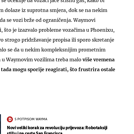
se očekuje da vozači jače stisnu gas, kako bi
a im dolaze iz suprotna smjera, dok se na nekim
a se vozi brže od ograničenja. Waymovi
li, što je izazvalo probleme vozačima u Phoenixu,
vo strogo pridržavanje propisa ili sporo skretanje
zalo se da u nekim kompleksnijim prometnim
ma u Waymovim vozilima treba malo
više vremena
tada mogu sporije reagirati, što frustrira ostale
S POTPISOM WAYMA
Novi veliki korak za revoluciju prijevoza: Robotaksiji
stižu i na ceste San Francisca