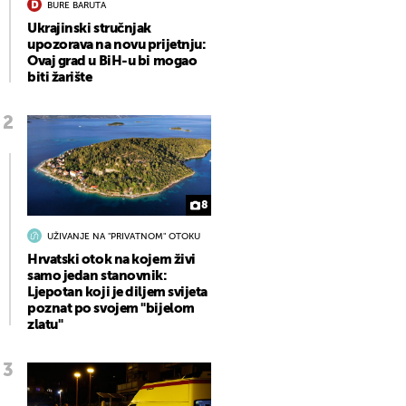
BURE BARUTA
Ukrajinski stručnjak
upozorava na novu prijetnju:
Ovaj grad u BiH-u bi mogao
biti žarište
8
UŽIVANJE NA "PRIVATNOM" OTOKU
Hrvatski otok na kojem živi
samo jedan stanovnik:
Ljepotan koji je diljem svijeta
poznat po svojem "bijelom
zlatu"