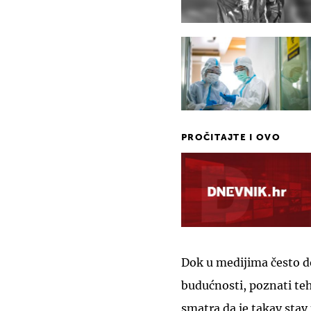
PROČITAJTE I OVO
Dok u medijima često d
budućnosti, poznati teh
smatra da je takav stav