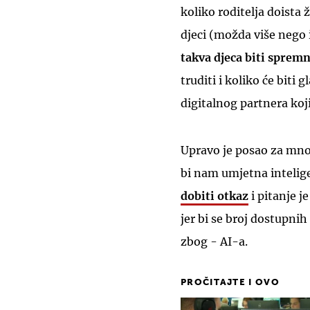
koliko roditelja doista 
djeci (možda više nego i
takva djeca biti spremn
truditi i koliko će biti
digitalnog partnera koji
Upravo je posao za mnog
bi nam umjetna intelige
dobiti otkaz
i pitanje 
jer bi se broj dostupni
zbog - AI-a.
PROČITAJTE I OVO