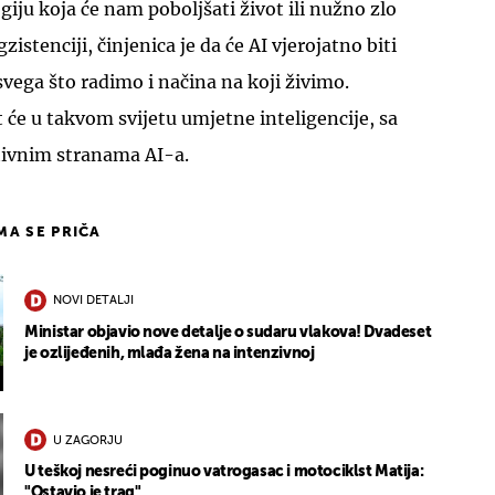
iju koja će nam poboljšati život ili nužno zlo
gzistenciji, činjenica je da će AI vjerojatno biti
svega što radimo i načina na koji živimo.
 će u takvom svijetu umjetne inteligencije, sa
tivnim stranama AI-a.
IMA SE PRIČA
NOVI DETALJI
Ministar objavio nove detalje o sudaru vlakova! Dvadeset
je ozlijeđenih, mlađa žena na intenzivnoj
U ZAGORJU
U teškoj nesreći poginuo vatrogasac i motociklst Matija:
"Ostavio je trag"