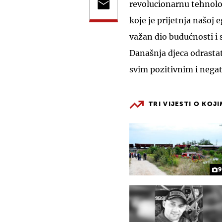
revolucionarnu tehnolog
koje je prijetnja našoj e
važan dio budućnosti i 
Današnja djeca odrastat
svim pozitivnim i nega
TRI VIJESTI O KOJ
9