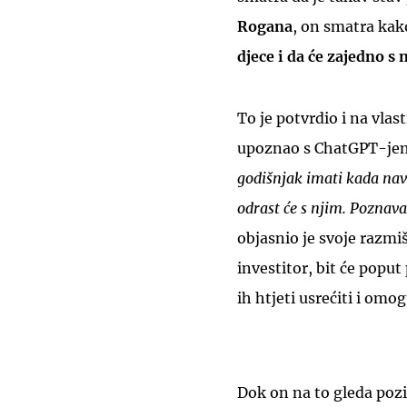
Rogana
, on smatra kak
djece i da će zajedno s 
To je potvrdio i na vla
upoznao s ChatGPT-jem
godišnjak imati kada navr
odrast će s njim. Poznavat
objasnio je svoje razmi
investitor, bit će popu
ih htjeti usrećiti i omo
Dok on na to gleda pozit