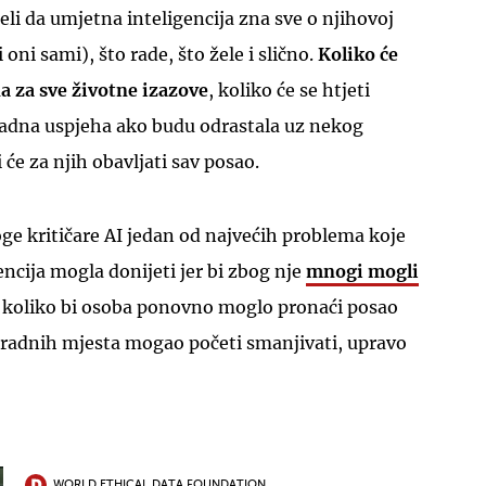
želi da umjetna inteligencija zna sve o njihovoj
 oni sami), što rade, što žele i slično.
Koliko će
a za sve životne izazove
, koliko će se htjeti
 gladna uspjeha ako budu odrastala uz nekog
 će za njih obavljati sav posao.
e kritičare AI jedan od najvećih problema koje
ncija mogla donijeti jer bi zbog nje
mnogi mogli
je koliko bi osoba ponovno moglo pronaći posao
h radnih mjesta mogao početi smanjivati, upravo
WORLD ETHICAL DATA FOUNDATION