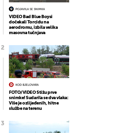
POJAVILA SE SNIMKA
VIDEO Bad Blue Boysi
dočekali Torcidu na
aerodromu, izbila velika
masovna tučnjava
KOD BJELOVARA
FOTO/VIDEO Stižu prve
snimke! Sudarila se dva vlaka:
Više je ozlijeđenih, hitne
službe na terenu