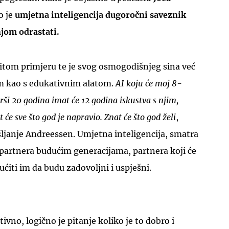
o je
umjetna inteligencija dugoročni saveznik
njom odrastati.
stitom primjeru te je svog osmogodišnjeg sina već
 kao s edukativnim alatom.
AI koju će moj 8-
UKLJUČITE NOTIFIKACIJE
ši 20 godina imat će 12 godina iskustva s njim,
 će sve što god je napravio. Znat će što god želi
,
šljanje Andreessen. Umjetna inteligencija, smatra
t partnera budućim generacijama, partnera koji će
gućiti im da budu zadovoljni i uspješni.
ivno, logično je pitanje koliko je to dobro i