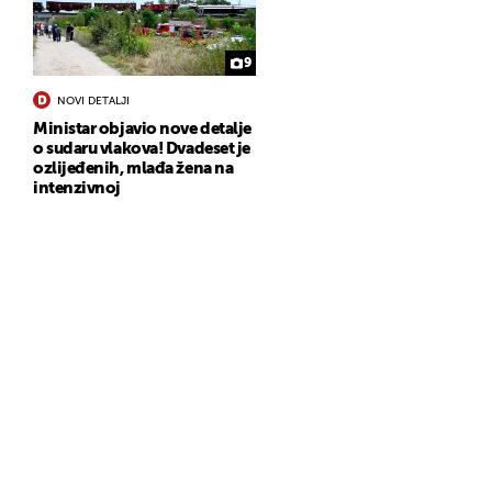
9
NOVI DETALJI
Ministar objavio nove detalje
o sudaru vlakova! Dvadeset je
ozlijeđenih, mlađa žena na
intenzivnoj