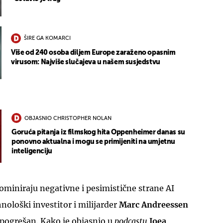
ŠIRE GA KOMARCI
Više od 240 osoba diljem Europe zaraženo opasnim
virusom: Najviše slučajeva u našem susjedstvu
OBJASNIO CHRISTOPHER NOLAN
Goruća pitanja iz filmskog hita Oppenheimer danas su
ponovno aktualna i mogu se primijeniti na umjetnu
inteligenciju
ominiraju negativne i pesimistične strane AI
nološki investitor i milijarder
Marc Andreessen
 pogrešan. Kako je objasnio u
podcastu
Joea