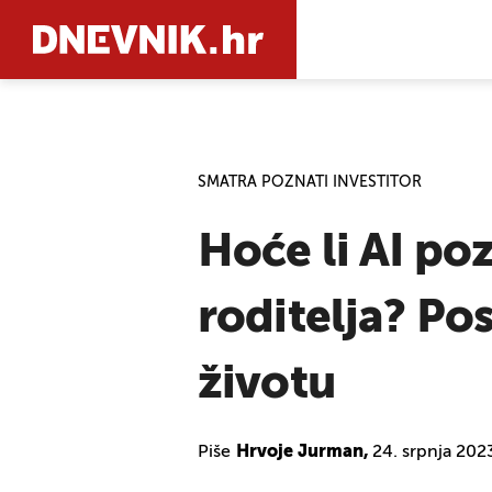
PRETRAŽIT
SMATRA POZNATI INVESTITOR
Hoće li AI po
roditelja? Po
životu
Piše
Hrvoje Jurman,
24. srpnja 202