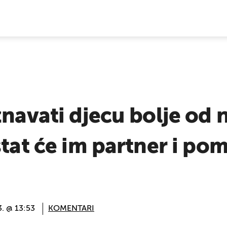
E VIJESTI
znavati djecu bolje od 
stat će im partner i po
3. @ 13:53
KOMENTARI