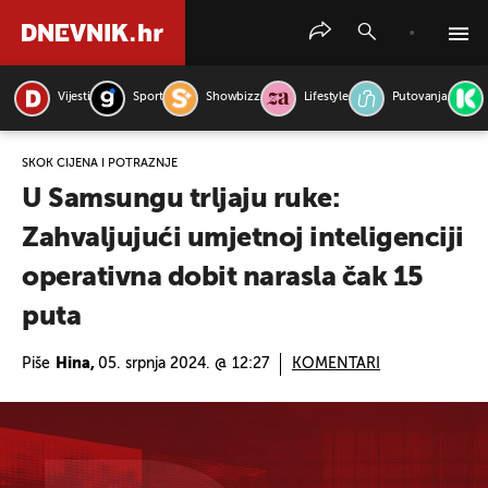
Vijesti
Sport
Showbizz
Lifestyle
Putovanja
PRETRAŽITE VIJESTI
SKOK CIJENA I POTRAŽNJE
U Samsungu trljaju ruke:
Zahvaljujući umjetnoj inteligenciji
operativna dobit narasla čak 15
puta
Piše
Hina,
05. srpnja 2024. @ 12:27
KOMENTARI