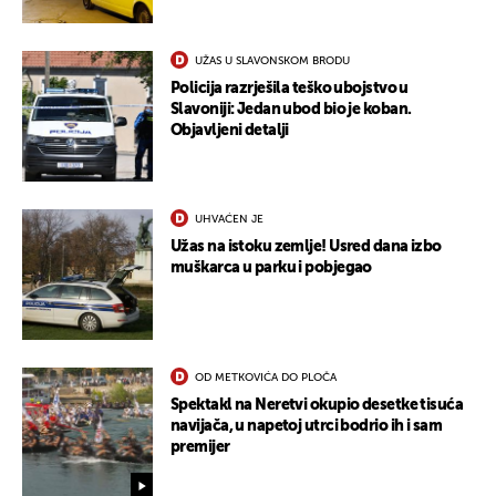
UŽAS U SLAVONSKOM BRODU
Policija razrješila teško ubojstvo u
Slavoniji: Jedan ubod bio je koban.
Objavljeni detalji
UHVAĆEN JE
Užas na istoku zemlje! Usred dana izbo
muškarca u parku i pobjegao
OD METKOVIĆA DO PLOČA
Spektakl na Neretvi okupio desetke tisuća
navijača, u napetoj utrci bodrio ih i sam
premijer