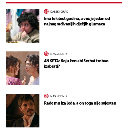
DALEKI GRAD
Ima tek šest godina, a već je jedan od
najnagrađivanijih dječjih glumaca
NASLJEDNIK
ANKETA: Koju ženu bi Serhat trebao
izabrati?
NASLJEDNIK
Rade mu iza leđa, a on toga nije svjestan