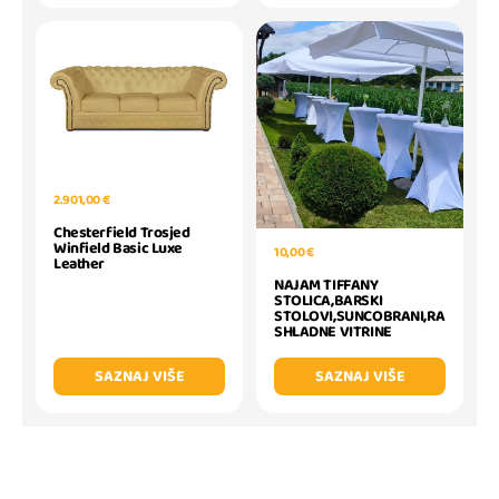
2.901,00 €
Chesterfield Trosjed
Winfield Basic Luxe
10,00 €
Leather
NAJAM TIFFANY
STOLICA,BARSKI
STOLOVI,SUNCOBRANI,RA
SHLADNE VITRINE
SAZNAJ VIŠE
SAZNAJ VIŠE