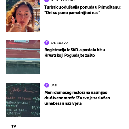
JESTE LI PROBALI?
Turisticu oduševila ponuda u Primoštenu:
"Oni su puno pametniji od nas"
ZANIMLJIVO
Registracija iz SAD-a postala hit u
Hrvatskoj! Pogledajte zašto
UPS!
Meni domaćeg restorana nasmijao
društvene mreže! Za sve je zaslužan
urnebesan naziv jela
TV