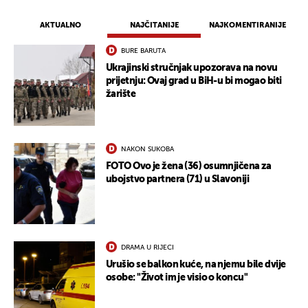
AKTUALNO
NAJČITANIJE
NAJKOMENTIRANIJE
BURE BARUTA
Ukrajinski stručnjak upozorava na novu
prijetnju: Ovaj grad u BiH-u bi mogao biti
žarište
NAKON SUKOBA
FOTO Ovo je žena (36) osumnjičena za
ubojstvo partnera (71) u Slavoniji
DRAMA U RIJECI
Urušio se balkon kuće, na njemu bile dvije
osobe: "Život im je visio o koncu"