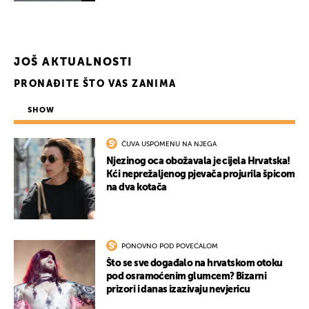
UKLJUČITE NOTIFIKACIJE
JOŠ AKTUALNOSTI
PRONAĐITE ŠTO VAS ZANIMA
SHOW
ČUVA USPOMENU NA NJEGA
Njezinog oca obožavala je cijela Hrvatska!
Kći neprežaljenog pjevača projurila špicom
na dva kotača
PONOVNO POD POVEĆALOM
Što se sve događalo na hrvatskom otoku
pod osramoćenim glumcem? Bizarni
prizori i danas izazivaju nevjericu