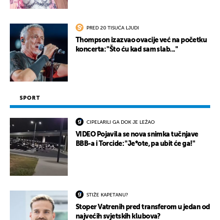
PRED 20 TISUĆA LJUDI
Thompson izazvao ovacije već na početku
koncerta: "Što ću kad sam slab..."
SPORT
CIPELARILI GA DOK JE LEŽAO
VIDEO Pojavila se nova snimka tučnjave
BBB-a i Torcide: "Je*ote, pa ubit će ga!"
STIŽE KAPETANU?
Stoper Vatrenih pred transferom u jedan od
najvećih svjetskih klubova?