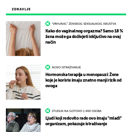
ZDRAVLJE
"VRHUNAC" ŽENSKOG SEKSUALNOG ISKUSTVA
Kako do vaginalnog orgazma? Samo 18 %
žena može ga doživjeti isključivo na ovaj
način
NOVO ISTRAŽIVANJE
Hormonska terapija u menopauzi: Žene
koje je koriste imaju znatno manji rizik od
ovoga
STUDIJA NA GOTOVO 1.900 OSOBA
Ljudi koji redovito rade ovo imaju “mlađi”
organizam, pokazuje istraživanje