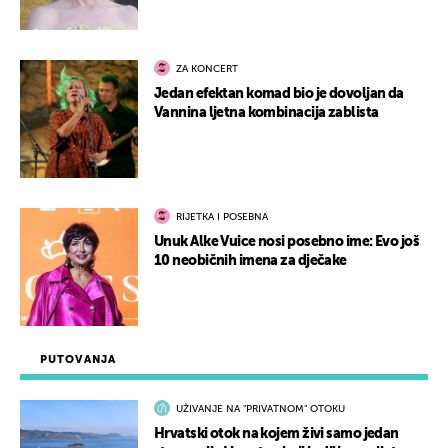
ZA KONCERT
Jedan efektan komad bio je dovoljan da
Vannina ljetna kombinacija zablista
RIJETKA I POSEBNA
Unuk Alke Vuice nosi posebno ime: Evo još
10 neobičnih imena za dječake
PUTOVANJA
UŽIVANJE NA "PRIVATNOM" OTOKU
Hrvatski otok na kojem živi samo jedan