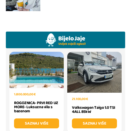
1.800.000,00 €
21.100,00 €
ROGOZNICA- PRVI RED UZ
MORE- Luksuzna vila s
Volkswagen Taigo 1.0 TSI
bazenom
4ALL 85kW
SAZNAJ VIŠE
SAZNAJ VIŠE