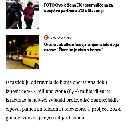
FOTO Ovo je žena (36) osumnjičena za
ubojstvo partnera (71) u Slavoniji
DRAMA U RIJECI
Urušio se balkon kuće, na njemu bile dvije
osobe: "Život im je visio o koncu"
U razdoblju od travnja do lipnja operativna dobit
iznosit će 10,4 bilijuna wona (6,96 milijardi eura),
izračunao je najveći svjetski proizvođač memorijskih
čipova, pametnih telefona i televizora. U proljeće 2023.
godine iznosila je 670 milijardi wona.