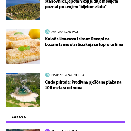
stanovnik: Ljepotan koji je diljem svijeta
poznat po svojem "bijelom zlatu"
MA, SAVRŠENSTVO!
Kolač s limunom i sirom: Recept za
božanstvenu slasticu koja se topi u ustima
NAJMANJA NA SVIJETU
Čudo prirode: Predivna pješčana plaža na
100 metara od mora
ZABAVA