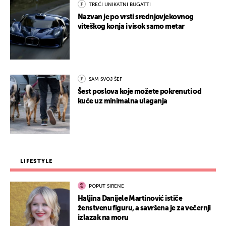
TREĆI UNIKATNI BUGATTI
Nazvan je po vrsti srednjovjekovnog
viteškog konja i visok samo metar
SAM SVOJ ŠEF
Šest poslova koje možete pokrenuti od
kuće uz minimalna ulaganja
LIFESTYLE
POPUT SIRENE
Haljina Danijele Martinović ističe
ženstvenu figuru, a savršena je za večernji
izlazak na moru