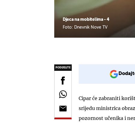
Djeca na mobitelima - 4
Foto: Dnevnik Nove TV
PODIJELITE
Dodajt
Cipar će zabraniti kori
srijedu ministrica obra
pozornost učenika i ne