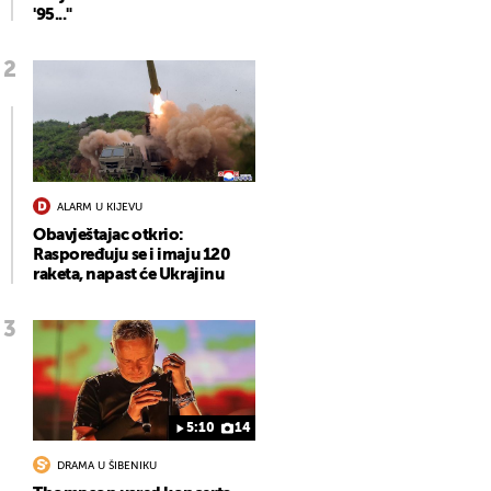
'95..."
ALARM U KIJEVU
Obavještajac otkrio:
Raspoređuju se i imaju 120
raketa, napast će Ukrajinu
5:10
14
DRAMA U ŠIBENIKU