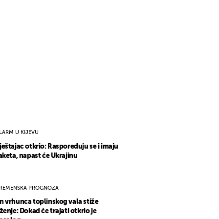
LARM U KIJEVU
eštajac otkrio: Raspoređuju se i imaju
aketa, napast će Ukrajinu
REMENSKA PROGNOZA
 vrhunca toplinskog vala stiže
ženje: Dokad će trajati otkrio je