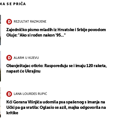
IMA SE PRIČA
REZULTAT RAZMJENE
Zajedničko pismo mladih iz Hrvatske i Srbije povodom
Oluje: "Ako si rođen nakon '95..."
ALARM U KIJEVU
Obavještajac otkrio: Raspoređuju se i imaju 120 raketa,
napast će Ukrajinu
LANA LOURDES RUPIĆ
Kći Gorana Višnjića udomila psa spašenog s imanja na
Učki pa ga vratila: Oglasio se azil, majka odgovorila na
kritike