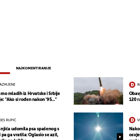
NAJKOMENTIRANIJE
RAZMJENE
A
mo mladih iz Hrvatske i Srbije
Obavj
 "Ako si rođen nakon '95..."
120 r
ES RUPIĆ
V
šnjića udomila psa spašenog s
Nakon
pa ga vratila: Oglasio se azil,
osvje