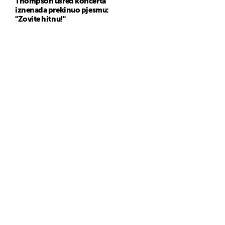
Thompson usred koncerta
iznenada prekinuo pjesmu:
"Zovite hitnu!"