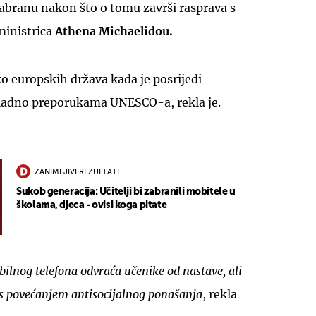
 zabranu nakon što o tomu završi rasprava s
ministrica
Athena Michaelidou.
iko europskih država kada je posrijedi
ladno preporukama UNESCO-a, rekla je.
ZANIMLJIVI REZULTATI
Sukob generacija: Učitelji bi zabranili mobitele u
školama, djeca - ovisi koga pitate
bilnog telefona odvraća učenike od nastave, ali
s povećanjem antisocijalnog ponašanja
, rekla