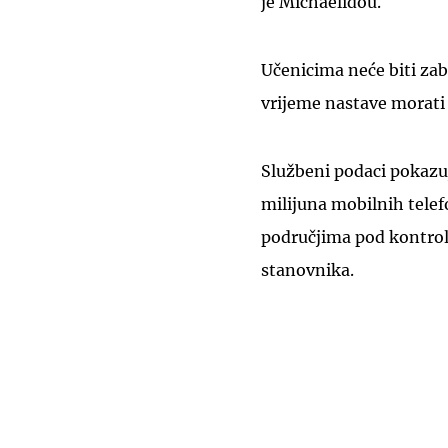
je Michaelidou.
Učenicima neće biti zab
vrijeme nastave morati i
Službeni podaci pokazuj
milijuna mobilnih telefo
područjima pod kontrol
stanovnika.