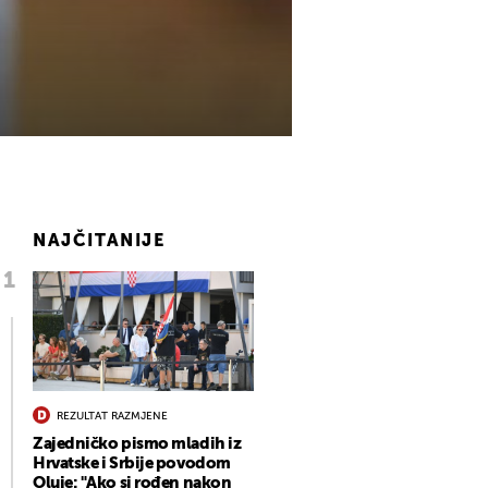
NAJČITANIJE
REZULTAT RAZMJENE
Zajedničko pismo mladih iz
Hrvatske i Srbije povodom
Oluje: "Ako si rođen nakon