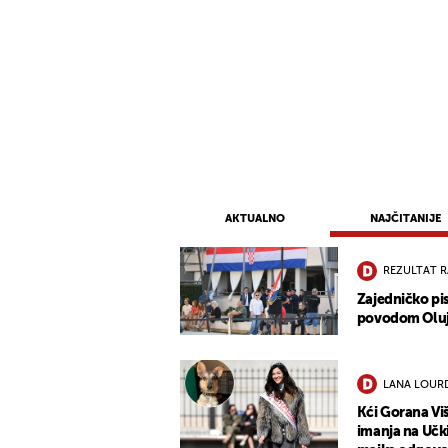
AKTUALNO
NAJČITANIJE
REZULTAT 
Zajedničko pis
povodom Oluje:
LANA LOURD
Kći Gorana Vi
imanja na Učki 