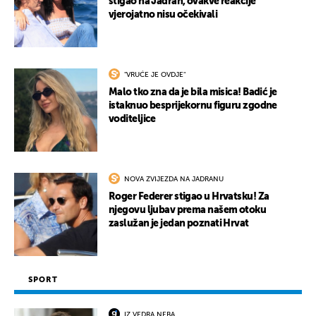
stigao na Jadran, ovakve reakcije
vjerojatno nisu očekivali
"VRUĆE JE OVDJE"
Malo tko zna da je bila misica! Badić je
istaknuo besprijekornu figuru zgodne
voditeljice
NOVA ZVIJEZDA NA JADRANU
Roger Federer stigao u Hrvatsku! Za
njegovu ljubav prema našem otoku
zaslužan je jedan poznati Hrvat
SPORT
IZ VEDRA NEBA