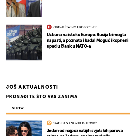
OBAVJEŠTAJNO UPOZORENJE
Uzbuna na istoku Europe: Rusija bi mogla
napasti, a poznato i kada! Moguć i kopneni
upad u članicu NATO-a
JOŠ AKTUALNOSTI
PRONAĐITE ŠTO VAS ZANIMA
SHOW
"KAO DA SU NOVAK ĐOKOVIĆ"
Jedan od najpoznatijih svjetskih parova