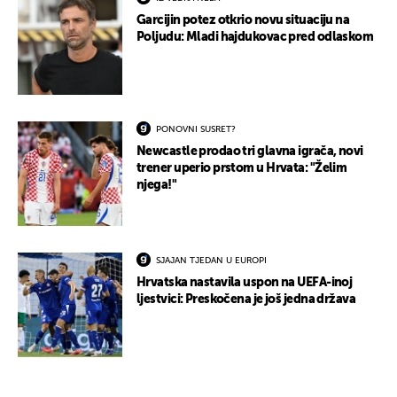
Garcijin potez otkrio novu situaciju na
Poljudu: Mladi hajdukovac pred odlaskom
PONOVNI SUSRET?
Newcastle prodao tri glavna igrača, novi
trener uperio prstom u Hrvata: "Želim
njega!"
SJAJAN TJEDAN U EUROPI
Hrvatska nastavila uspon na UEFA-inoj
ljestvici: Preskočena je još jedna država