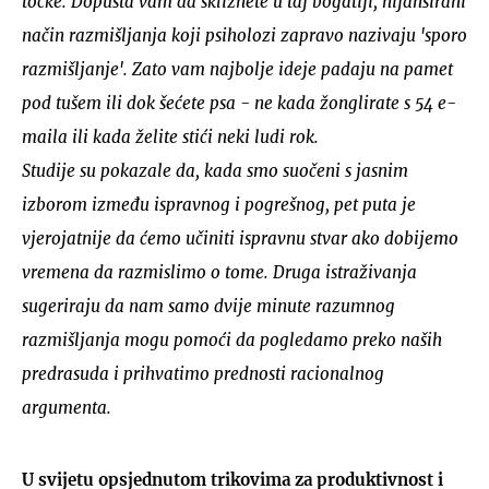
točke. Dopušta vam da skliznete u taj bogatiji, nijansirani
način razmišljanja koji psiholozi zapravo nazivaju 'sporo
razmišljanje'. Zato vam najbolje ideje padaju na pamet
pod tušem ili dok šećete psa - ne kada žonglirate s 54 e-
maila ili kada želite stići neki ludi rok.
UKLJUČITE NOTIFIKACIJE
Studije su pokazale da, kada smo suočeni s jasnim
izborom između ispravnog i pogrešnog, pet puta je
vjerojatnije da ćemo učiniti ispravnu stvar ako dobijemo
vremena da razmislimo o tome. Druga istraživanja
sugeriraju da nam samo dvije minute razumnog
razmišljanja mogu pomoći da pogledamo preko naših
predrasuda i prihvatimo prednosti racionalnog
argumenta.
U svijetu opsjednutom trikovima za produktivnost i