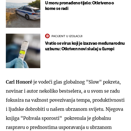
U moru pronađeno tijelo: Otkriveno o
kome se radi
PACIJENT U IZOLACIJI
Vratio se virus koji je izazvao međunarodnu
uzbunu: Otkriven novi slučaj u Europi
Carl Honoré
je vodeći glas globalnog "Slow" pokreta,
novinar i autor nekoliko bestselera, a u svom se radu
fokusira na važnost povezivanja tempa, produktivnosti
i ljudske dobrobiti u našem ubrzanom svijetu. Njegova
knjiga "Pohvala sporosti" pokrenula je globalnu
raspravu o prednostima usporavanja u ubrzanom