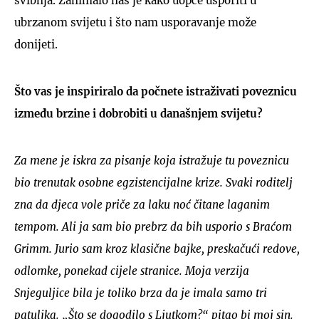
svibnja. Zanimalo nas je kako uopće usporiti u
ubrzanom svijetu i što nam usporavanje može
donijeti.
Što vas je inspiriralo da počnete istraživati poveznicu
između brzine i dobrobiti u današnjem svijetu?
Za mene je iskra za pisanje koja istražuje tu poveznicu
bio trenutak osobne egzistencijalne krize. Svaki roditelj
zna da djeca vole priče za laku noć čitane laganim
tempom. Ali ja sam bio prebrz da bih usporio s Braćom
Grimm. Jurio sam kroz klasične bajke, preskačući redove,
odlomke, ponekad cijele stranice. Moja verzija
Snjeguljice bila je toliko brza da je imala samo tri
patuljka. „Što se dogodilo s Ljutkom?“ pitao bi moj sin.