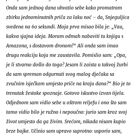
Onda sam jednog dana uhvatio sebe kako promatram
zbirku jednominutnih priča za laku noć – da, Snjeguljica
svedena na 60 sekundi. Moja prva misao bila je: „Vau,
kakva sjajna ideja. Moram odmah nabaviti tu knjigu s
Amazona, s dostavom dronom!“ Ali onda sam imao
drugu reakciju koja me zaustavila. Pomislio sam: „Opa,
je li stvarno došlo do toga? Jesam li zaista u takvoj žurbi
da sam spreman odgurnuti svog malog dječaka sa
zvučnim isječkom umjesto priče na kraju dana?“ Bio je to
trenutak žestoke spoznaje. Gotovo iskustvo izvan tijela.
Odjednom sam vidio sebe u oštrom reljefu i ono što sam
tamo vidio bilo je ružno i nepoučno: jurio sam kroz svoj
život umjesto da ga živim. Srećom, nikada nisam kupio
brze bajke. Učinio sam upravo suprotno: usporio sam,