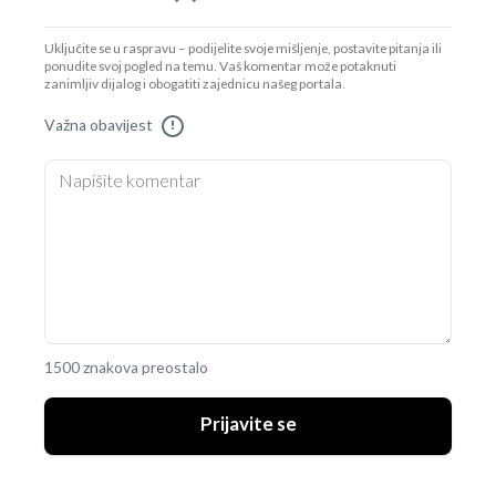
Uključite se u raspravu – podijelite svoje mišljenje, postavite pitanja ili
ponudite svoj pogled na temu. Vaš komentar može potaknuti
zanimljiv dijalog i obogatiti zajednicu našeg portala.
Važna obavijest
!
1500 znakova preostalo
Prijavite se