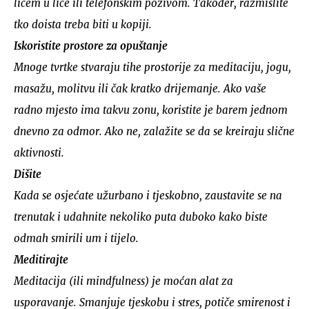
licem u lice ili telefonskim pozivom. Također, razmislite
tko doista treba biti u kopiji.
Iskoristite prostore za opuštanje
Mnoge tvrtke stvaraju tihe prostorije za meditaciju, jogu,
masažu, molitvu ili čak kratko drijemanje. Ako vaše
radno mjesto ima takvu zonu, koristite je barem jednom
dnevno za odmor. Ako ne, zalažite se da se kreiraju slične
aktivnosti.
Dišite
Kada se osjećate užurbano i tjeskobno, zaustavite se na
trenutak i udahnite nekoliko puta duboko kako biste
odmah smirili um i tijelo.
Meditirajte
Meditacija (ili mindfulness) je moćan alat za
usporavanje. Smanjuje tjeskobu i stres, potiče smirenost i