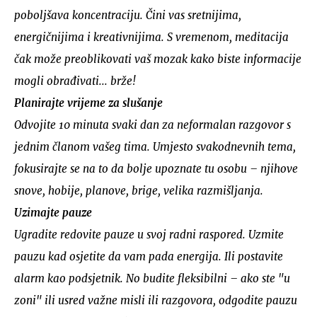
poboljšava koncentraciju. Čini vas sretnijima,
energičnijima i kreativnijima. S vremenom, meditacija
čak može preoblikovati vaš mozak kako biste informacije
mogli obrađivati... brže!
Planirajte vrijeme za slušanje
Odvojite 10 minuta svaki dan za neformalan razgovor s
jednim članom vašeg tima. Umjesto svakodnevnih tema,
fokusirajte se na to da bolje upoznate tu osobu – njihove
snove, hobije, planove, brige, velika razmišljanja.
Uzimajte pauze
Ugradite redovite pauze u svoj radni raspored. Uzmite
pauzu kad osjetite da vam pada energija. Ili postavite
alarm kao podsjetnik. No budite fleksibilni – ako ste "u
zoni" ili usred važne misli ili razgovora, odgodite pauzu