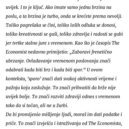
uvijek. I to je ključ. Ako imate samo jednu brzinu na
poslu, a ta brzina je turbo, onda se krećete prema nevolji.
Toliko pogrešaka se čini, toliko loših odluka se donosi,
toliko kreativnosti se guši, toliko zdravlja i radosti se gubi
jer tvrtke stalno jure s vremenom. Kao što je časopis The
Economist nedavno primijetio: „Zaboravi frenetično
ubrzanje. Ovladavanje vremenom poslovanja znači
odabrati kada biti brz i kada biti spor.“ U ovom
kontekstu, 'sporo' znači dati svakoj aktivnosti vrijeme i
pažnju koju zaslužuje. To znači prihvatiti da brže nije
uvijek bolje. To znači razviti zdraviji odnos s vremenom
tako da si točan, ali ne u žurbi.
Da bi promijenio mišljenje ljudi, moraš im dati podatke i
priče. To znači izvješća i istraživanja od The Economista,