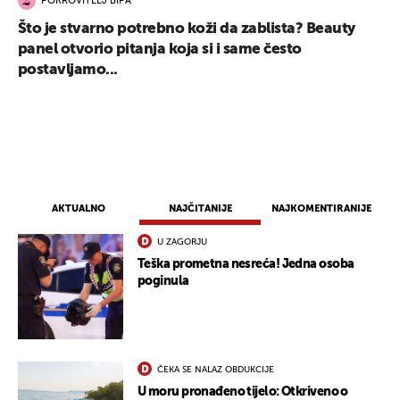
POKROVITELJ BIPA
Što je stvarno potrebno koži da zablista? Beauty
panel otvorio pitanja koja si i same često
postavljamo...
AKTUALNO
NAJČITANIJE
NAJKOMENTIRANIJE
U ZAGORJU
Teška prometna nesreća! Jedna osoba
poginula
ČEKA SE NALAZ OBDUKCIJE
U moru pronađeno tijelo: Otkriveno o