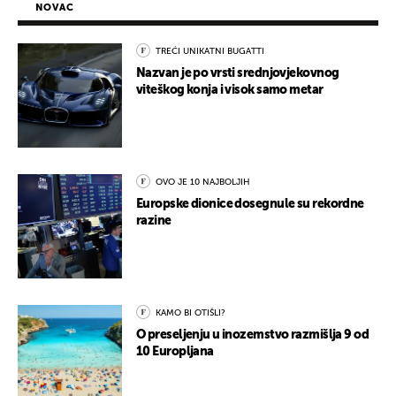
NOVAC
TREĆI UNIKATNI BUGATTI
Nazvan je po vrsti srednjovjekovnog
viteškog konja i visok samo metar
OVO JE 10 NAJBOLJIH
Europske dionice dosegnule su rekordne
razine
KAMO BI OTIŠLI?
O preseljenju u inozemstvo razmišlja 9 od
10 Europljana