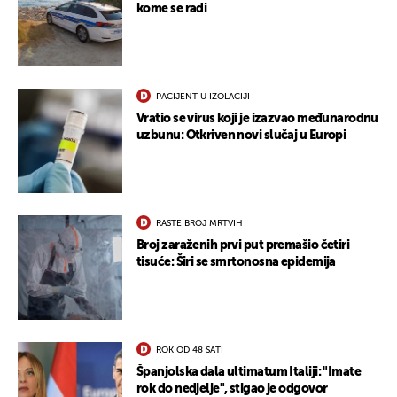
kome se radi
PACIJENT U IZOLACIJI
Vratio se virus koji je izazvao međunarodnu
uzbunu: Otkriven novi slučaj u Europi
RASTE BROJ MRTVIH
Broj zaraženih prvi put premašio četiri
tisuće: Širi se smrtonosna epidemija
ROK OD 48 SATI
Španjolska dala ultimatum Italiji: "Imate
rok do nedjelje", stigao je odgovor