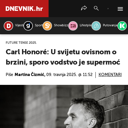
Vijesti
Sport
Showbizz
Lifestyle
Putovanja
PRETRAŽITE VIJESTI
FUTURE TENSE 2025.
Carl Honoré: U svijetu ovisnom o
brzini, sporo vodstvo je supermoć
Piše
Martina Čizmić,
09. travnja 2025. @ 11:52
KOMENTARI