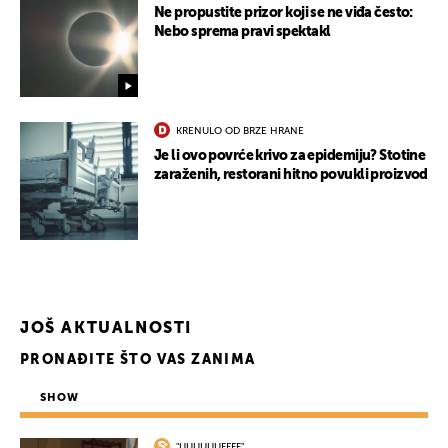
Ne propustite prizor koji se ne viđa često:
Nebo sprema pravi spektakl
KRENULO OD BRZE HRANE
Je li ovo povrće krivo za epidemiju? Stotine
zaraženih, restorani hitno povukli proizvod
JOŠ AKTUALNOSTI
PRONAĐITE ŠTO VAS ZANIMA
SHOW
"UUUUUUFFFF"