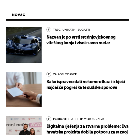
NOVAC
TREĆI UNIKATNI BUGATTI
Nazvan je po vrsti srednjovjekovnog
viteškog konja i visok samo metar
ZA POSLODAVCE
Kako ispravno dati nekome otkaz i izbjeći
najčešće pogreške te sudske sporove
POKROVITELJ PHILIP MORRIS ZAGREB
Digitalna rješenja za stvarne probleme: Dva
hrvatska projekta dobila potporu za razvoj