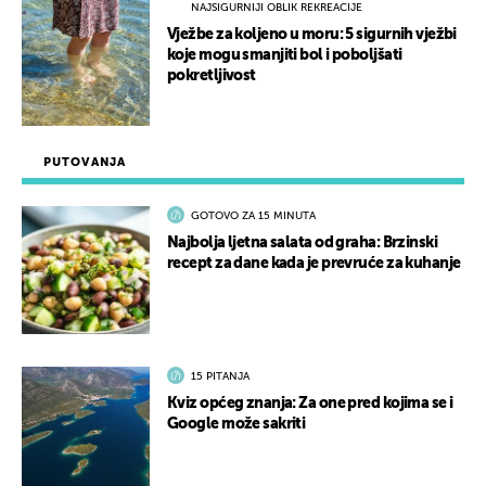
NAJSIGURNIJI OBLIK REKREACIJE
Vježbe za koljeno u moru: 5 sigurnih vježbi
koje mogu smanjiti bol i poboljšati
pokretljivost
PUTOVANJA
GOTOVO ZA 15 MINUTA
Najbolja ljetna salata od graha: Brzinski
recept za dane kada je prevruće za kuhanje
15 PITANJA
Kviz općeg znanja: Za one pred kojima se i
Google može sakriti