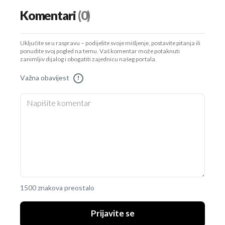
Komentari
(0)
Uključite se u raspravu – podijelite svoje mišljenje, postavite pitanja ili
ponudite svoj pogled na temu. Vaš komentar može potaknuti
zanimljiv dijalog i obogatiti zajednicu našeg portala.
Važna obavijest
!
1500 znakova preostalo
Prijavite se