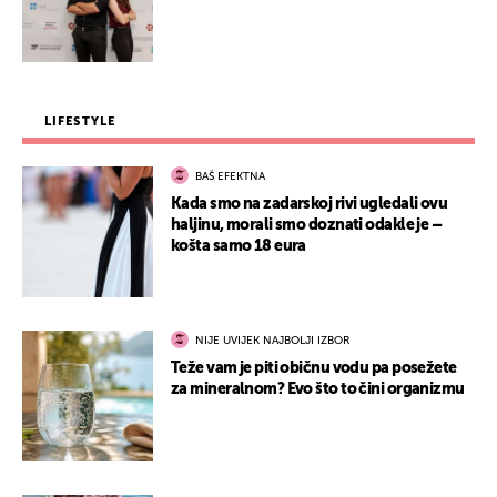
LIFESTYLE
BAŠ EFEKTNA
Kada smo na zadarskoj rivi ugledali ovu
haljinu, morali smo doznati odakle je –
košta samo 18 eura
NIJE UVIJEK NAJBOLJI IZBOR
Teže vam je piti običnu vodu pa posežete
za mineralnom? Evo što to čini organizmu