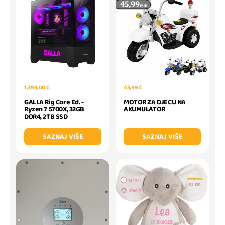
1.399,00 €
45,99 €
GALLA Rig Core Ed. -
MOTOR ZA DJECU NA
Ryzen 7 5700X, 32GB
AKUMULATOR
DDR4, 2TB SSD
SAZNAJ VIŠE
SAZNAJ VIŠE