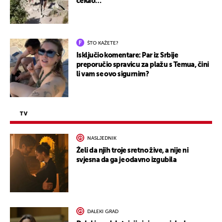
čekao…
ŠTO KAŽETE?
Isključio komentare: Par iz Srbije
preporučio spravicu za plažu s Temua, čini
li vam se ovo sigurnim?
TV
NASLJEDNIK
Želi da njih troje sretno žive, a nije ni
svjesna da ga je odavno izgubila
DALEKI GRAD