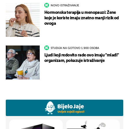
NOVO ISTRAŽIVANJE
Hormonska terapija u menopauzi: Žene
koje je koriste imaju znatno manji rizik od
ovoga
STUDIJA NA GOTOVO 1.900 OSOBA
Ljudi koji redovito rade ovo imaju “mlađi”
organizam, pokazuje istraživanje