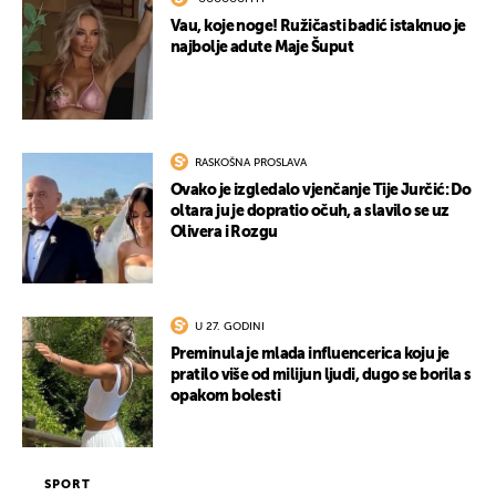
Vau, koje noge! Ružičasti badić istaknuo je
najbolje adute Maje Šuput
RASKOŠNA PROSLAVA
Ovako je izgledalo vjenčanje Tije Jurčić: Do
oltara ju je dopratio očuh, a slavilo se uz
Olivera i Rozgu
U 27. GODINI
Preminula je mlada influencerica koju je
pratilo više od milijun ljudi, dugo se borila s
opakom bolesti
SPORT