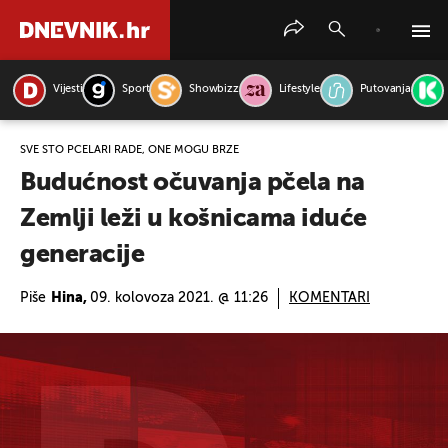
Vijesti
Sport
Showbizz
Lifestyle
Putovanja
PRETRAŽITE VIJESTI
SVE ŠTO PČELARI RADE, ONE MOGU BRŽE
Budućnost očuvanja pčela na
Zemlji leži u košnicama iduće
generacije
Piše
Hina,
09. kolovoza 2021. @ 11:26
KOMENTARI