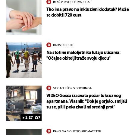
IMAŠ PRAVO, OSTVARI GA!
Tko ima pravo na inkluzivni dodatak? Može
se dobiti i 720 eura
KAOS U CEUTI
Na stotine maloljetnika lutaju ulicama:
"Očajne obitelji traže svoju djecu"
UKLJUČITE NOTIFIKACIJE
STIGAO I ŠOK S BOOKINGA
VIDEO Gošća izazvala požar luksuznog
apartmana. Vlasnik: "Dok je gorjelo, smijali
su se, pili i pokazivali mi srednji prst"
1:27
7
KAKO GA SIGURNO PROMATRATI?