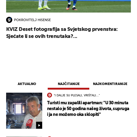
POKROVITELJ HISENSE
KVIZ Deset fotografija sa Svjetskog prvenstva:
Sjećate li se ovih trenutaka?...
AKTUALNO
NAJČITANIJE
NAJKOMENTIRANIJE
"I DALJE SU PLESALI, VRIŠTALI..."
Turisti mu zapalili apartman: "U 30 minuta
nestalo je 50 godina našeg života, supruga
i ja ne možemo oka sklopiti"