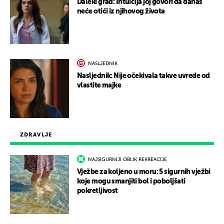
Daleki grad: Intuicija joj govori da danas
neće otići iz njihovog života
NASLJEDNIK
Nasljednik: Nije očekivala takve uvrede od
vlastite majke
ZDRAVLJE
NAJSIGURNIJI OBLIK REKREACIJE
Vježbe za koljeno u moru: 5 sigurnih vježbi
koje mogu smanjiti bol i poboljšati
pokretljivost