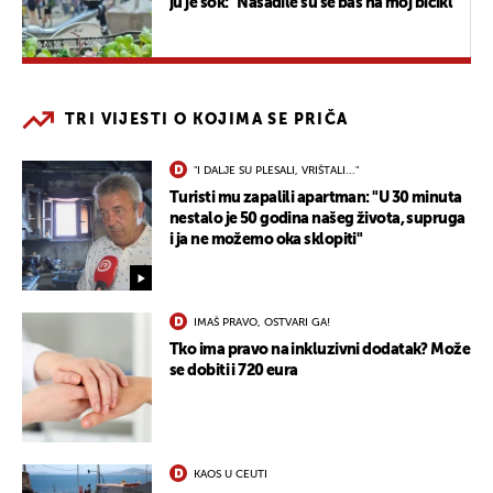
ju je šok: "Nasadile su se baš na moj bicikl"
TRI VIJESTI O KOJIMA SE PRIČA
"I DALJE SU PLESALI, VRIŠTALI..."
Turisti mu zapalili apartman: "U 30 minuta
nestalo je 50 godina našeg života, supruga
i ja ne možemo oka sklopiti"
IMAŠ PRAVO, OSTVARI GA!
Tko ima pravo na inkluzivni dodatak? Može
se dobiti i 720 eura
KAOS U CEUTI