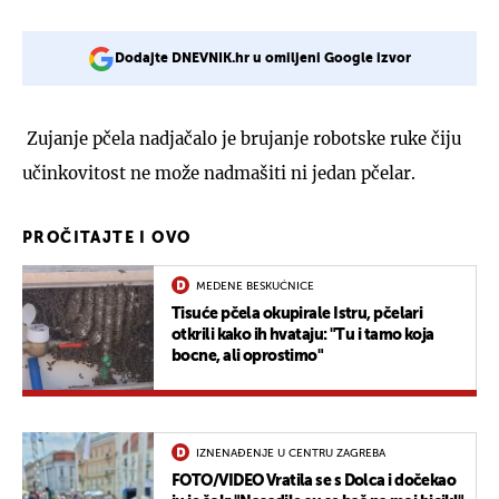
Dodajte DNEVNIK.hr u omiljeni Google izvor
Zujanje pčela nadjačalo je brujanje robotske ruke čiju
učinkovitost ne može nadmašiti ni jedan pčelar.
PROČITAJTE I OVO
MEDENE BESKUĆNICE
Tisuće pčela okupirale Istru, pčelari
otkrili kako ih hvataju: "Tu i tamo koja
bocne, ali oprostimo"
IZNENAĐENJE U CENTRU ZAGREBA
FOTO/VIDEO Vratila se s Dolca i dočekao