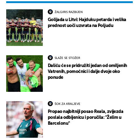
ŽALGIRIS RAZBIJEN
Golijada u Litvi: Hajduku petarda i velika
prednost uoči uzvrata na Poljudu
SLAŽE SE STOŽER
Daliću će se pridružiti jedan od omiljenih
Vatrenih, pomoćnici i dalje dvoje oko
ponude
ŠOK ZA KRALJEVE
Propao najbitniji posao Reala, zvijezda
poslala odbijenicu i poručila: "Želim u
Barcelonu"