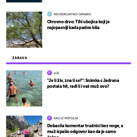
NEVJEROJATNO OPASNO
Otrovno drvo: Tihi ubojica koji je
najopasniji kada padne kiša
ZABAVA
LOL
"Je li živ, zna li se?": Snimka s Jadrana
postala hit, radi li i vaš muž ovo?
KAO IZ PIŠTOLJA
Dobacila komentar trudnici bez noge, a
muž ispalio odgovor kao da je samo