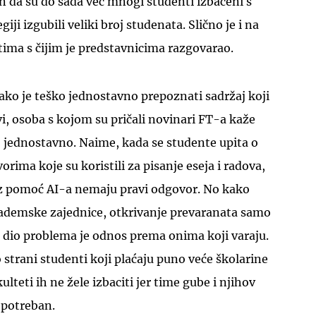
en da su do sada već mnogi studenti izbačeni s
giji izgubili veliki broj studenata. Slično je i na
ima s čijim je predstavnicima razgovarao.
ako je teško jednostavno prepoznati sadržaj koji
UKLJUČITE NOTIFIKACIJE
vi, osoba s kojom su pričali novinari FT-a kaže
no jednostavno. Naime, kada se studente upita o
rima koje su koristili za pisanje eseja i radova,
 uz pomoć AI-a nemaju pravi odgovor. No kako
ademske zajednice, otkrivanje prevaranata samo
i dio problema je odnos prema onima koji varaju.
 strani studenti koji plaćaju puno veće školarine
ulteti ih ne žele izbaciti jer time gube i njihov
o potreban.