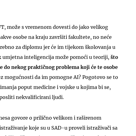
 FT, može s vremenom dovesti do jako velikog
takve osobe na kraju završiti fakultete, no neće
trebno za diplomu jer će im tijekom školovanja u
 umjetna inteligencija može pomoći u teoriji,
što
đe do nekog praktičnog problema koji će te osobe
z mogućnosti da im pomogne AI? Pogotovo se to
nimanja poput medicine i vojske u kojima bi se,
sliti nekvalificirani ljudi.
mesa govore o prilično velikom i raširenom
straživanje koje su u SAD-u proveli istraživači sa