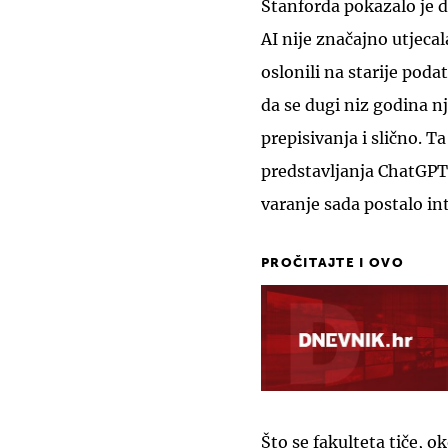
Stanforda pokazalo je 
AI nije značajno utjeca
oslonili na starije pod
da se dugi niz godina nj
prepisivanja i slično. 
predstavljanja ChatGPT
varanje sada postalo in
PROČITAJTE I OVO
Što se fakulteta tiče, 