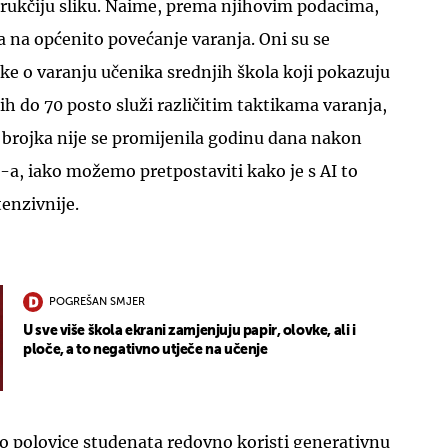
drukčiju sliku. Naime, prema njihovim podacima,
la na općenito povećanje varanja. Oni su se
atke o varanju učenika srednjih škola koji pokazuju
ih do 70 posto služi različitim taktikama varanja,
Ta brojka nije se promijenila godinu dana nakon
-a, iako možemo pretpostaviti kako je s AI to
tenzivnije.
POGREŠAN SMJER
U sve više škola ekrani zamjenjuju papir, olovke, ali i
ploče, a to negativno utječe na učenje
oko polovice studenata redovno koristi generativnu