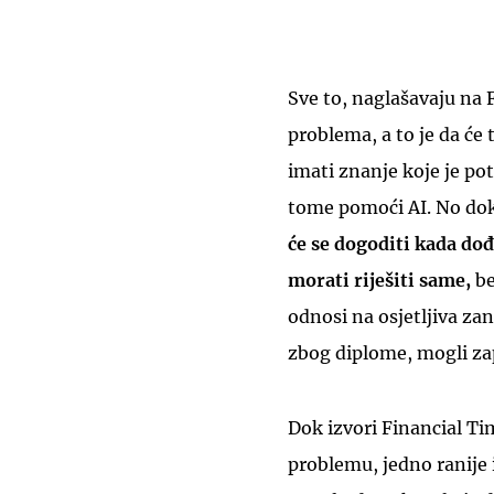
Sve to, naglašavaju na
problema, a to je da će 
imati znanje koje je po
tome pomoći AI. No dok
će se dogoditi kada do
morati riješiti same,
be
odnosi na osjetljiva za
zbog diplome, mogli zapo
Dok izvori Financial Ti
problemu, jedno ranije i