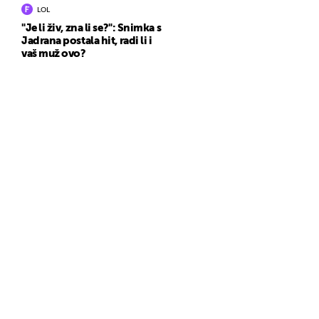
LOL
"Je li živ, zna li se?": Snimka s
Jadrana postala hit, radi li i
vaš muž ovo?