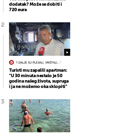
dodatak? Može se dobiti i
720 eura
"I DALJE SU PLESALI, VRIŠTALI..."
Turisti mu zapalili apartman:
"U 30 minuta nestalo je 50
godina našeg života, supruga
i ja ne možemo oka sklopiti"