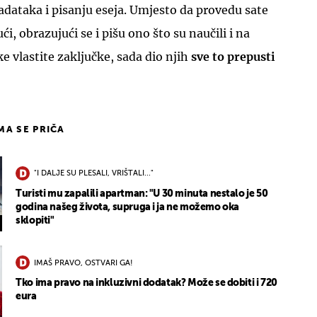
zadataka i pisanju eseja. Umjesto da provedu sate
ući, obrazujući se i pišu ono što su naučili i na
e vlastite zaključke, sada dio njih
sve to prepusti
IMA SE PRIČA
"I DALJE SU PLESALI, VRIŠTALI..."
Turisti mu zapalili apartman: "U 30 minuta nestalo je 50
godina našeg života, supruga i ja ne možemo oka
sklopiti"
IMAŠ PRAVO, OSTVARI GA!
Tko ima pravo na inkluzivni dodatak? Može se dobiti i 720
eura