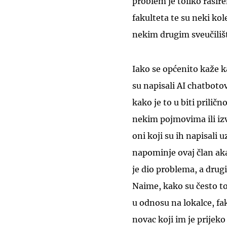
problem je toliko rašir
fakulteta te su neki kole
nekim drugim sveučilišt
Iako se općenito kaže k
su napisali AI chatboto
kako je to u biti prilič
nekim pojmovima ili izvo
oni koji su ih napisali
napominje ovaj član ak
je dio problema, a drug
Naime, kako su često to
u odnosu na lokalce, fak
novac koji im je prijek