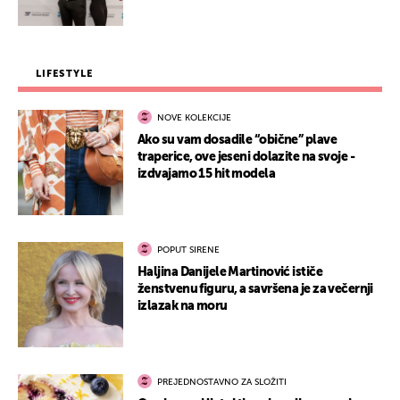
LIFESTYLE
NOVE KOLEKCIJE
Ako su vam dosadile “obične” plave
traperice, ove jeseni dolazite na svoje -
izdvajamo 15 hit modela
POPUT SIRENE
Haljina Danijele Martinović ističe
ženstvenu figuru, a savršena je za večernji
izlazak na moru
PREJEDNOSTAVNO ZA SLOŽITI