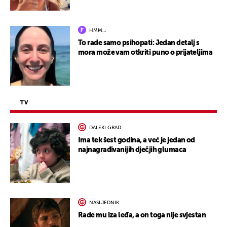
HMM…
To rade samo psihopati: Jedan detalj s
mora može vam otkriti puno o prijateljima
TV
DALEKI GRAD
Ima tek šest godina, a već je jedan od
najnagrađivanijih dječjih glumaca
NASLJEDNIK
Rade mu iza leđa, a on toga nije svjestan