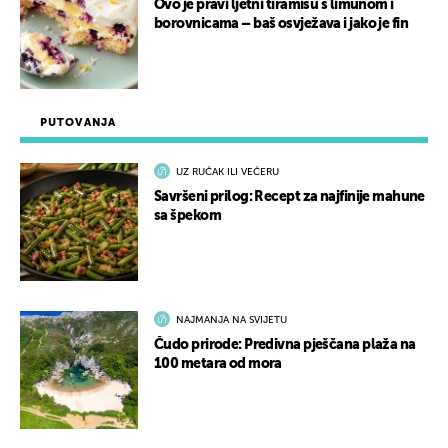
Ovo je pravi ljetni tiramisu s limunom i
borovnicama – baš osvježava i jako je fin
PUTOVANJA
UZ RUČAK ILI VEČERU
Savršeni prilog: Recept za najfinije mahune
sa špekom
NAJMANJA NA SVIJETU
Čudo prirode: Predivna pješčana plaža na
100 metara od mora