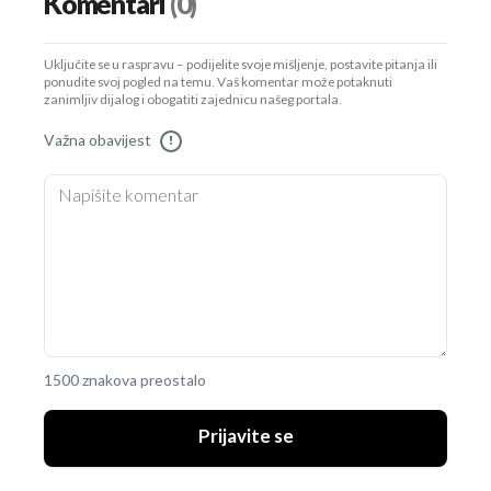
Komentari
(0)
Uključite se u raspravu – podijelite svoje mišljenje, postavite pitanja ili
ponudite svoj pogled na temu. Vaš komentar može potaknuti
zanimljiv dijalog i obogatiti zajednicu našeg portala.
Važna obavijest
!
1500 znakova preostalo
Prijavite se