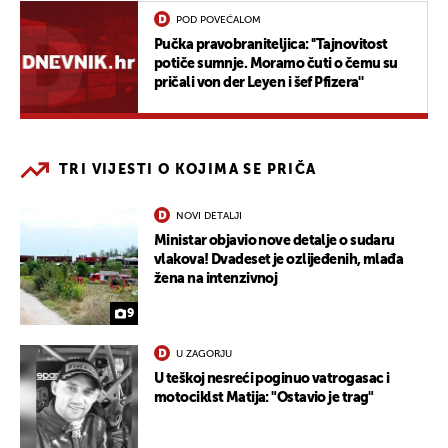
POD POVEĆALOM
Pučka pravobraniteljica: ''Tajnovitost
potiče sumnje. Moramo čuti o čemu su
pričali von der Leyen i šef Pfizera''
TRI VIJESTI O KOJIMA SE PRIČA
NOVI DETALJI
Ministar objavio nove detalje o sudaru
vlakova! Dvadeset je ozlijeđenih, mlađa
žena na intenzivnoj
9
U ZAGORJU
U teškoj nesreći poginuo vatrogasac i
motociklst Matija: "Ostavio je trag"