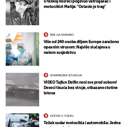
U teškoj nesreći poginuo vatrogasac i
motociklst Matija: "Ostavio je trag"
ŠIRE GA KOMARCI
Više od 240 osoba diljem Europe zaraženo
opasnim virusom: Najviše slučajeva u
našem susjedstvu
IZVANREDNA SITUACIJA
UKLJUČITE NOTIFIKACIJE
VIDEO Tajfun Delfin nosi sve pred sobom!
Deseci tisuća bez struje, otkazane stotine
letova
OČEVID U TIJEKU
Težak sudar motocikla i automobila: Jedna