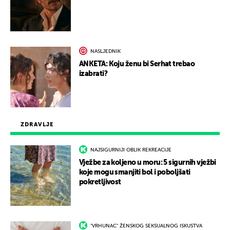
NASLJEDNIK
ANKETA: Koju ženu bi Serhat trebao
izabrati?
ZDRAVLJE
NAJSIGURNIJI OBLIK REKREACIJE
Vježbe za koljeno u moru: 5 sigurnih vježbi
koje mogu smanjiti bol i poboljšati
pokretljivost
"VRHUNAC" ŽENSKOG SEKSUALNOG ISKUSTVA