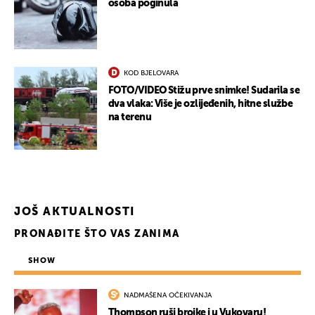
osoba poginula
KOD BJELOVARA
FOTO/VIDEO Stižu prve snimke! Sudarila se
dva vlaka: Više je ozlijeđenih, hitne službe
na terenu
JOŠ AKTUALNOSTI
PRONAĐITE ŠTO VAS ZANIMA
SHOW
NADMAŠENA OČEKIVANJA
Thompson ruši brojke i u Vukovaru!