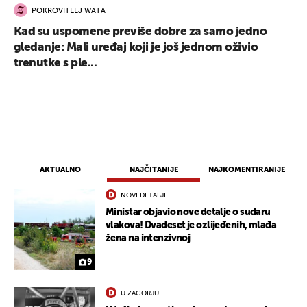
POKROVITELJ WATA
Kad su uspomene previše dobre za samo jedno
gledanje: Mali uređaj koji je još jednom oživio
trenutke s ple...
AKTUALNO
NAJČITANIJE
NAJKOMENTIRANIJE
NOVI DETALJI
Ministar objavio nove detalje o sudaru
vlakova! Dvadeset je ozlijeđenih, mlađa
žena na intenzivnoj
9
U ZAGORJU