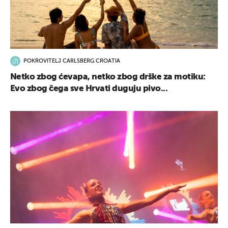
POKROVITELJ CARLSBERG CROATIA
Netko zbog ćevapa, netko zbog drške za motiku:
Evo zbog čega sve Hrvati duguju pivo...