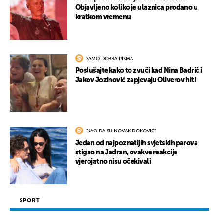
Objavljeno koliko je ulaznica prodano u
kratkom vremenu
SAMO DOBRA PISMA
Poslušajte kako to zvuči kad Nina Badrić i
Jakov Jozinović zapjevaju Oliverov hit!
"KAO DA SU NOVAK ĐOKOVIĆ"
Jedan od najpoznatijih svjetskih parova
stigao na Jadran, ovakve reakcije
vjerojatno nisu očekivali
SPORT