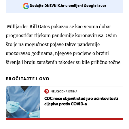
Dodajte DNEVNIK.hr u omiljeni Google izvor
Milijarder
Bill Gates
pokazao se kao veoma dobar
prognostičar tijekom pandemije koronavirusa. Osim
što je na mogućnost pojave takve pandemije
upozoravao godinama, njegove procjene o brzini
širenja i broju zaraženih također su bile prilično točne.
PROČITAJTE I OVO
NEUGODNA ISTINA
CDC neće objaviti studiju o učinkovitosti
cijepiva protiv COVID-a