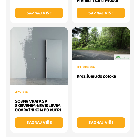
Premium sand FAG001
SAZNAJ VIŠE
SAZNAJ VIŠE
93.000,00 €
Kroz šumu do potoka
475,00 €
SOBNA VRATA SA
SKRIVENIM-NEVIDLJIVIM
DOVRATNIKOM PO MJERI
SAZNAJ VIŠE
SAZNAJ VIŠE