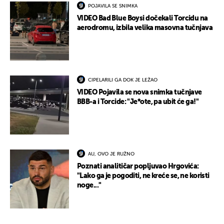
POJAVILA SE SNIMKA
VIDEO Bad Blue Boysi dočekali Torcidu na
aerodromu, izbila velika masovna tučnjava
CIPELARILI GA DOK JE LEŽAO
VIDEO Pojavila se nova snimka tučnjave
BBB-a i Torcide: "Je*ote, pa ubit će ga!"
AU, OVO JE RUŽNO
Poznati analitičar popljuvao Hrgovića:
"Lako ga je pogoditi, ne kreće se, ne koristi
noge..."