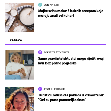
BON APPETIT!
Majke svih umaka: 5 kultnih recepata koje
moraju znati svi kuhari
ZABAVA
POKAŽITE ŠTO ZNATE!
Samo pravi intelektualci mogu riješiti ovaj
kviz bez ijedne pogreške
JESTE LI PROBALI?
Turisticu oduševila ponuda u Primoštenu:
"Oni su puno pametniji od nas"