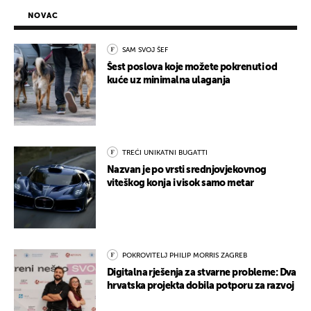
NOVAC
SAM SVOJ ŠEF
Šest poslova koje možete pokrenuti od
kuće uz minimalna ulaganja
TREĆI UNIKATNI BUGATTI
Nazvan je po vrsti srednjovjekovnog
viteškog konja i visok samo metar
POKROVITELJ PHILIP MORRIS ZAGREB
Digitalna rješenja za stvarne probleme: Dva
hrvatska projekta dobila potporu za razvoj