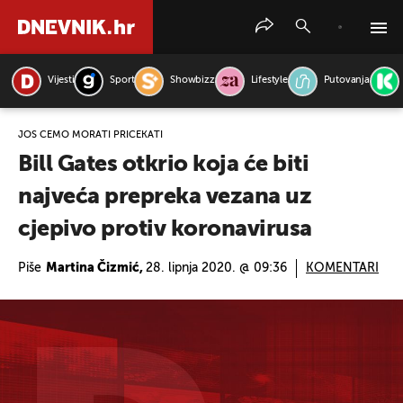
Vijesti
Sport
Showbizz
Lifestyle
Putovanja
PRETRAŽITE VIJESTI
JOŠ ĆEMO MORATI PRIČEKATI
Bill Gates otkrio koja će biti
najveća prepreka vezana uz
cjepivo protiv koronavirusa
Piše
Martina Čizmić,
28. lipnja 2020. @ 09:36
KOMENTARI