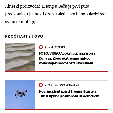
Kineski proizvođač EHang u Beču je prvi puta
predstavio u javnosti dron-taksi kako bi popularizirao
svoju tehnologiju.
PROČITAJTE I OVO
SNIMKE IZ ZRAKA
FOTO/VIDEO Apokaliptični prizori s
Dunava: Zbog ekstremno niskog
vodostaja brodovi ostali nasukani
NEODGOVORNO PONAŠANJE
Novi incident iznad Trogira i Kaštela:
Turist upravljao dronom uz aerodrom