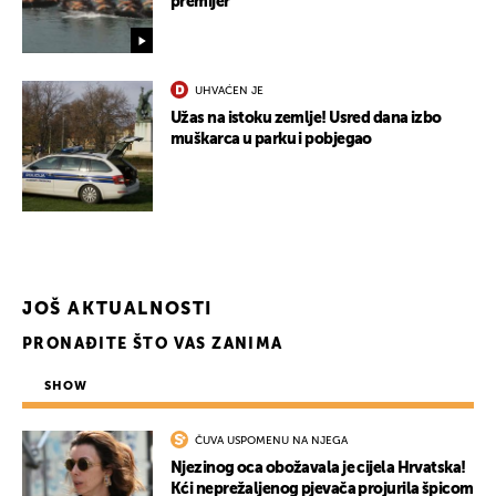
premijer
UHVAĆEN JE
Užas na istoku zemlje! Usred dana izbo
muškarca u parku i pobjegao
JOŠ AKTUALNOSTI
PRONAĐITE ŠTO VAS ZANIMA
SHOW
ČUVA USPOMENU NA NJEGA
Njezinog oca obožavala je cijela Hrvatska!
Kći neprežaljenog pjevača projurila špicom