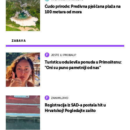
Čudo prirode: Predivna pješčana plaža na
100 metara od mora
ZABAVA
JESTE LI PROBALI?
Turisticu oduševila ponuda u Primoštenu:
"Oni su puno pametniji od nas"
ZANIMLJIVO
Registracija iz SAD-a postala hit u
Hrvatskoj! Pogledajte zašto