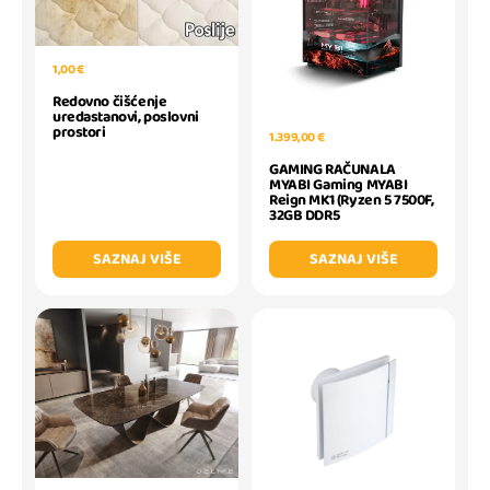
1,00 €
Redovno čišćenje
uredastanovi, poslovni
prostori
1.399,00 €
GAMING RAČUNALA
MYABI Gaming MYABI
Reign MK1 (Ryzen 5 7500F,
32GB DDR5
SAZNAJ VIŠE
SAZNAJ VIŠE