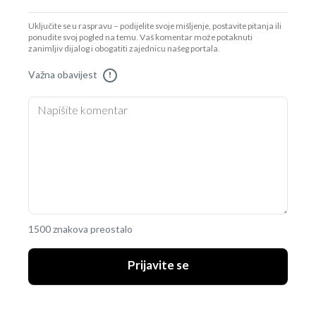
Uključite se u raspravu – podijelite svoje mišljenje, postavite pitanja ili
ponudite svoj pogled na temu. Vaš komentar može potaknuti
zanimljiv dijalog i obogatiti zajednicu našeg portala.
Važna obavijest
!
1500 znakova preostalo
Prijavite se