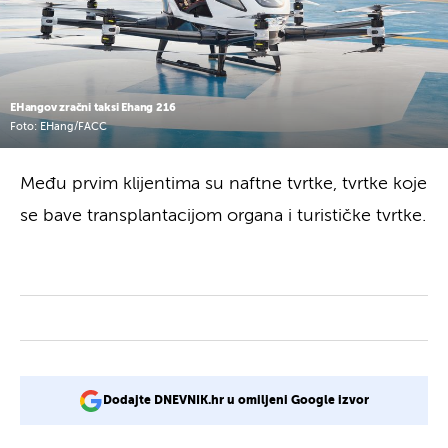
EHangov zračni taksi Ehang 216
Foto: EHang/FACC
Među prvim klijentima su naftne tvrtke, tvrtke koje
se bave transplantacijom organa i turističke tvrtke.
Dodajte DNEVNIK.hr u omiljeni Google izvor