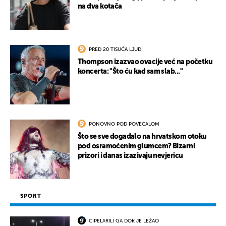
na dva kotača
PRED 20 TISUĆA LJUDI
Thompson izazvao ovacije već na početku
koncerta: "Što ću kad sam slab..."
PONOVNO POD POVEĆALOM
Što se sve događalo na hrvatskom otoku
pod osramoćenim glumcem? Bizarni
prizori i danas izazivaju nevjericu
SPORT
CIPELARILI GA DOK JE LEŽAO