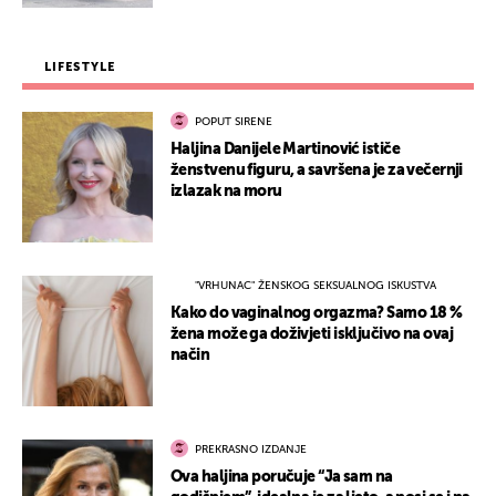
LIFESTYLE
POPUT SIRENE
Haljina Danijele Martinović ističe
ženstvenu figuru, a savršena je za večernji
izlazak na moru
"VRHUNAC" ŽENSKOG SEKSUALNOG ISKUSTVA
Kako do vaginalnog orgazma? Samo 18 %
žena može ga doživjeti isključivo na ovaj
način
PREKRASNO IZDANJE
Ova haljina poručuje “Ja sam na