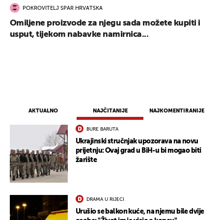
POKROVITELJ SPAR HRVATSKA
Omiljene proizvode za njegu sada možete kupiti i
usput, tijekom nabavke namirnica...
AKTUALNO
NAJČITANIJE
NAJKOMENTIRANIJE
BURE BARUTA
Ukrajinski stručnjak upozorava na novu
prijetnju: Ovaj grad u BiH-u bi mogao biti
žarište
DRAMA U RIJECI
Urušio se balkon kuće, na njemu bile dvije