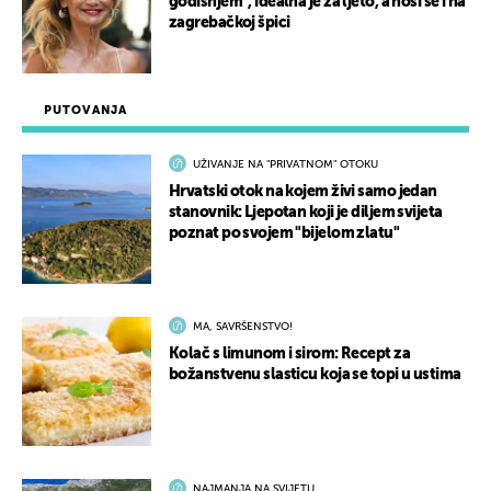
godišnjem”, idealna je za ljeto, a nosi se i na
zagrebačkoj špici
PUTOVANJA
UŽIVANJE NA "PRIVATNOM" OTOKU
Hrvatski otok na kojem živi samo jedan
stanovnik: Ljepotan koji je diljem svijeta
poznat po svojem "bijelom zlatu"
MA, SAVRŠENSTVO!
Kolač s limunom i sirom: Recept za
božanstvenu slasticu koja se topi u ustima
NAJMANJA NA SVIJETU