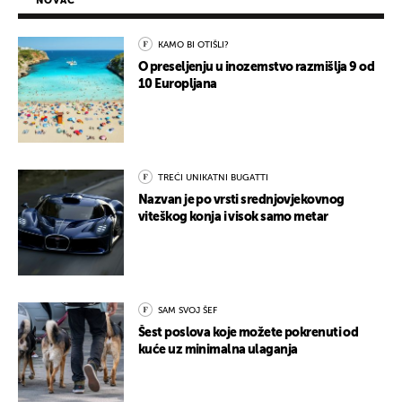
NOVAC
KAMO BI OTIŠLI?
O preseljenju u inozemstvo razmišlja 9 od
10 Europljana
TREĆI UNIKATNI BUGATTI
Nazvan je po vrsti srednjovjekovnog
viteškog konja i visok samo metar
SAM SVOJ ŠEF
Šest poslova koje možete pokrenuti od
kuće uz minimalna ulaganja