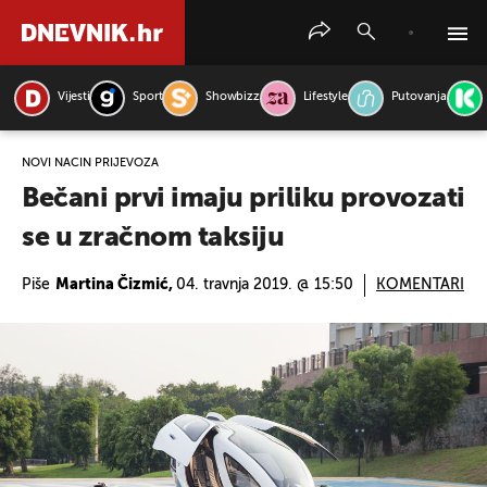
Vijesti
Sport
Showbizz
Lifestyle
Putovanja
PRETRAŽITE VIJESTI
NOVI NAČIN PRIJEVOZA
Bečani prvi imaju priliku provozati
se u zračnom taksiju
Piše
Martina Čizmić,
04. travnja 2019. @ 15:50
KOMENTARI