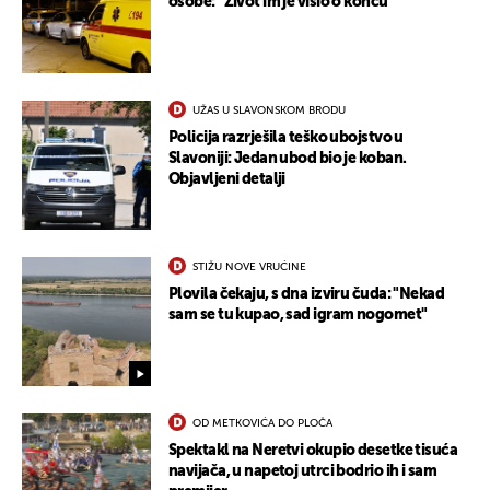
osobe: "Život im je visio o koncu"
UŽAS U SLAVONSKOM BRODU
Policija razrješila teško ubojstvo u
Slavoniji: Jedan ubod bio je koban.
UKLJUČITE NOTIFIKACIJE
Objavljeni detalji
STIŽU NOVE VRUĆINE
Plovila čekaju, s dna izviru čuda: "Nekad
sam se tu kupao, sad igram nogomet"
OD METKOVIĆA DO PLOČA
Spektakl na Neretvi okupio desetke tisuća
navijača, u napetoj utrci bodrio ih i sam