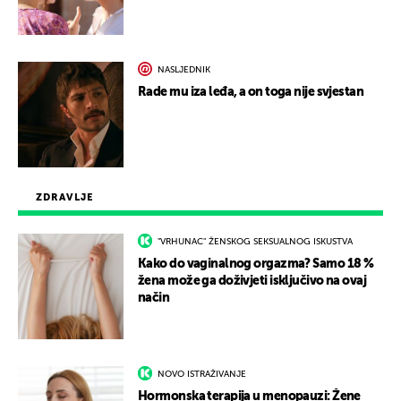
NASLJEDNIK
Rade mu iza leđa, a on toga nije svjestan
ZDRAVLJE
"VRHUNAC" ŽENSKOG SEKSUALNOG ISKUSTVA
Kako do vaginalnog orgazma? Samo 18 %
žena može ga doživjeti isključivo na ovaj
način
NOVO ISTRAŽIVANJE
Hormonska terapija u menopauzi: Žene