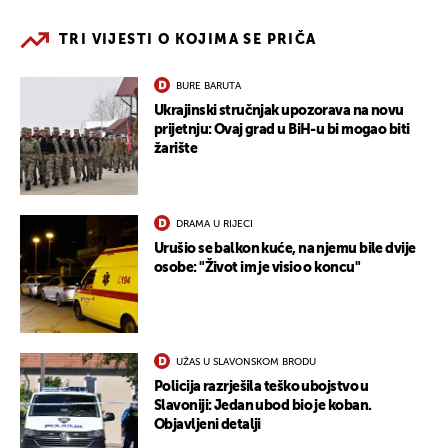
TRI VIJESTI O KOJIMA SE PRIČA
BURE BARUTA
Ukrajinski stručnjak upozorava na novu
prijetnju: Ovaj grad u BiH-u bi mogao biti
žarište
DRAMA U RIJECI
Urušio se balkon kuće, na njemu bile dvije
osobe: "Život im je visio o koncu"
UŽAS U SLAVONSKOM BRODU
Policija razrješila teško ubojstvo u
Slavoniji: Jedan ubod bio je koban.
Objavljeni detalji