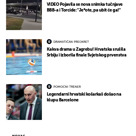
VIDEO Pojavila se nova snimka tučnjave
BBB-a i Torcide: "Je*ote, pa ubit će ga!"
DRAMATIČAN PREOKRET
Kakva drama u Zagrebu! Hrvatska srušila
Srbiju i izborila finale Svjetskog prvenstva
POMOĆNI TRENER
Legendarni hrvatski košarkaš došao na
klupu Barcelone