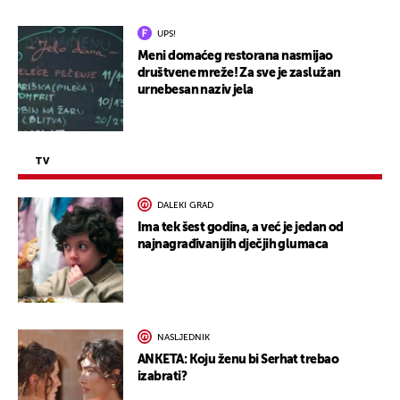
UPS!
Meni domaćeg restorana nasmijao
društvene mreže! Za sve je zaslužan
urnebesan naziv jela
TV
DALEKI GRAD
Ima tek šest godina, a već je jedan od
najnagrađivanijih dječjih glumaca
NASLJEDNIK
ANKETA: Koju ženu bi Serhat trebao
izabrati?