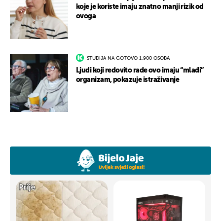
koje je koriste imaju znatno manji rizik od
ovoga
STUDIJA NA GOTOVO 1.900 OSOBA
Ljudi koji redovito rade ovo imaju “mlađi”
organizam, pokazuje istraživanje