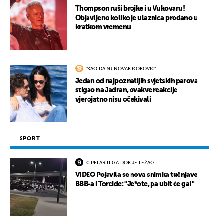
Thompson ruši brojke i u Vukovaru!
Objavljeno koliko je ulaznica prodano u
kratkom vremenu
"KAO DA SU NOVAK ĐOKOVIĆ"
Jedan od najpoznatijih svjetskih parova
stigao na Jadran, ovakve reakcije
vjerojatno nisu očekivali
SPORT
CIPELARILI GA DOK JE LEŽAO
VIDEO Pojavila se nova snimka tučnjave
BBB-a i Torcide: "Je*ote, pa ubit će ga!"