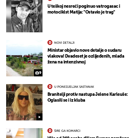
U teškoj nesreći poginuo vatrogasac i
motociklst Matija: "Ostavio je trag"
UKLJUČITE NOTIFIKACIJE
NOVI DETALJI
Ministar objavio nove detalje o sudaru
vlakova! Dvadeset je ozlijeđenih, mlađa
žena na intenzivnoj
9
U PONEDJELJAK SASTANAK
Branitelji protiv nastupa Jelene Karleuše:
Oglasili se i iz kluba
ŠIRE GA KOMARCI