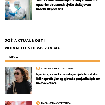
Više od 240 osoba diljem Europe zaraženo
opasnim virusom: Najviše slučajeva u
našem susjedstvu
JOŠ AKTUALNOSTI
PRONAĐITE ŠTO VAS ZANIMA
SHOW
ČUVA USPOMENU NA NJEGA
Njezinog oca obožavala je cijela Hrvatska!
Kći neprežaljenog pjevača projurila špicom
na dva kotača
NADMAŠENA OČEKIVANJA