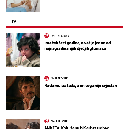
TV
DALEKI GRAD
Ima tek šest godina, a već je jedan od
najnagrađivanijih dječjih glumaca
NASLJEDNIK
Rade mu iza leđa, a on toga nije svjestan
NASLJEDNIK
ANKETA: Koju ženu bi Serhat trebao