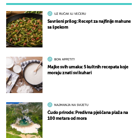
UZ RUČAK ILI VEČERU
Savršeni prilog: Recept za najfinije mahune
sa špekom
BON APPETIT!
Majke svih umaka: 5 kultnih recepata koje
moraju znati svi kuhari
NAJMANJA NA SVIJETU
Čudo prirode: Predivna pješčana plaža na
100 metara od mora