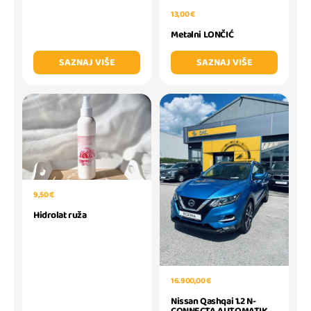
13,00 €
Metalni LONČIĆ
SAZNAJ VIŠE
SAZNAJ VIŠE
9,50 €
Hidrolat ruža
16.900,00 €
Nissan Qashqai 1.2 N-