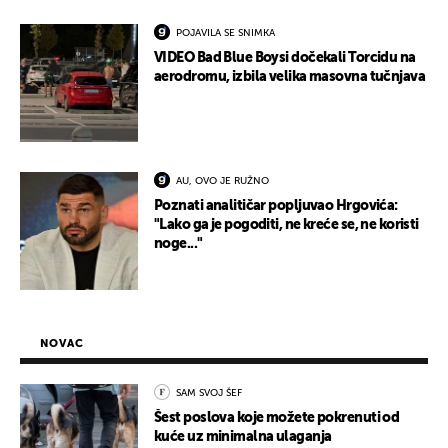
POJAVILA SE SNIMKA
VIDEO Bad Blue Boysi dočekali Torcidu na
aerodromu, izbila velika masovna tučnjava
AU, OVO JE RUŽNO
Poznati analitičar popljuvao Hrgovića:
"Lako ga je pogoditi, ne kreće se, ne koristi
noge..."
NOVAC
SAM SVOJ ŠEF
Šest poslova koje možete pokrenuti od
kuće uz minimalna ulaganja