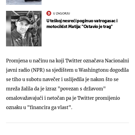
U ZAGORJU
U teškoj nesreći poginuo vatrogasac i
motociklst Matija: "Ostavio je trag"
Promjena u načinu na koji Twitter označava Nacionalni
javni radio (NPR) sa sjedištem u Washingtonu dogodila
se tiho u subotu navečer i uslijedila je nakon što se
mreža žalila da je izraz "povezan s državom"
omalovažavajući i netočan pa je Twitter promijenio
oznaku u "financira ga vlast".