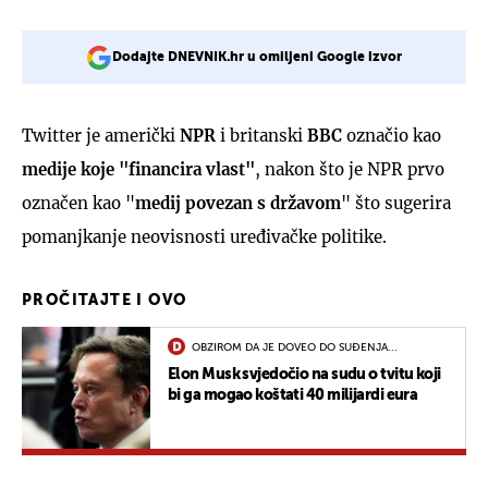
Dodajte DNEVNIK.hr u omiljeni Google izvor
Twitter je američki
NPR
i britanski
BBC
označio kao
medije koje "financira vlast"
, nakon što je NPR prvo
označen kao "
medij povezan s državom
" što sugerira
pomanjkanje neovisnosti uređivačke politike.
PROČITAJTE I OVO
OBZIROM DA JE DOVEO DO SUĐENJA...
Elon Musk svjedočio na sudu o tvitu koji
bi ga mogao koštati 40 milijardi eura