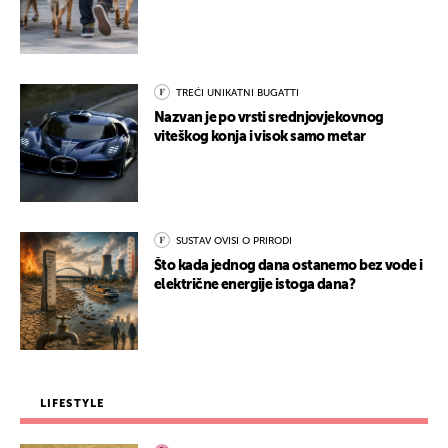
TREĆI UNIKATNI BUGATTI
Nazvan je po vrsti srednjovjekovnog
viteškog konja i visok samo metar
SUSTAV OVISI O PRIRODI
Što kada jednog dana ostanemo bez vode i
električne energije istoga dana?
LIFESTYLE