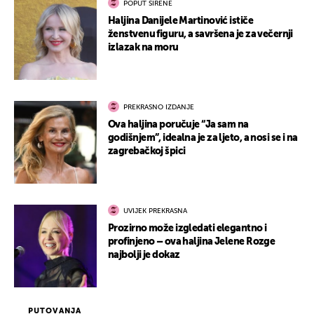
POPUT SIRENE
Haljina Danijele Martinović ističe
ženstvenu figuru, a savršena je za večernji
izlazak na moru
PREKRASNO IZDANJE
Ova haljina poručuje “Ja sam na
godišnjem”, idealna je za ljeto, a nosi se i na
zagrebačkoj špici
UVIJEK PREKRASNA
Prozirno može izgledati elegantno i
profinjeno – ova haljina Jelene Rozge
najbolji je dokaz
PUTOVANJA