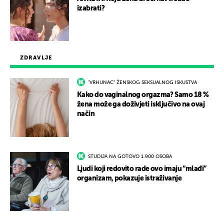
izabrati?
ZDRAVLJE
"VRHUNAC" ŽENSKOG SEKSUALNOG ISKUSTVA
Kako do vaginalnog orgazma? Samo 18 %
žena može ga doživjeti isključivo na ovaj
način
STUDIJA NA GOTOVO 1.900 OSOBA
Ljudi koji redovito rade ovo imaju “mlađi”
organizam, pokazuje istraživanje