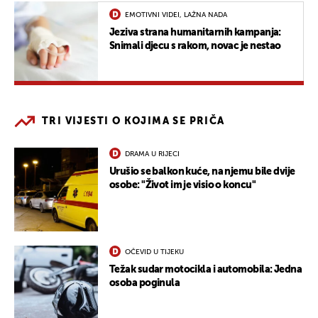
EMOTIVNI VIDEI, LAŽNA NADA
Jeziva strana humanitarnih kampanja:
Snimali djecu s rakom, novac je nestao
TRI VIJESTI O KOJIMA SE PRIČA
DRAMA U RIJECI
Urušio se balkon kuće, na njemu bile dvije
osobe: "Život im je visio o koncu"
OČEVID U TIJEKU
Težak sudar motocikla i automobila: Jedna
osoba poginula