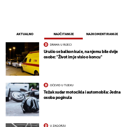
AKTUALNO
NAJČITANIJE
NAJKOMENTIRANIJE
DRAMA U RIJECI
Urušio se balkon kuće, na njemu bile dvije
osobe: "Život im je visio o koncu"
OČEVID U TIJEKU
Težak sudar motocikla i automobila: Jedna
osoba poginula
U ZAGORJU