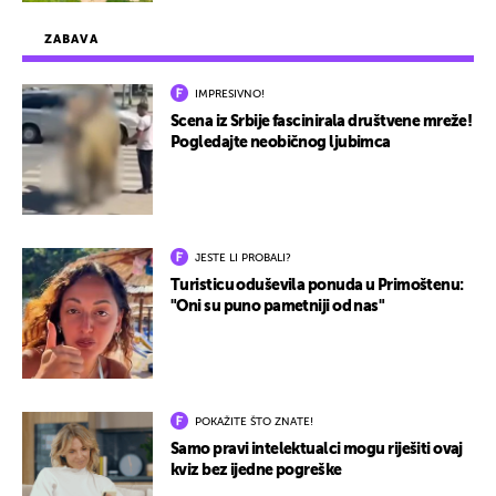
ZABAVA
IMPRESIVNO!
Scena iz Srbije fascinirala društvene mreže!
Pogledajte neobičnog ljubimca
JESTE LI PROBALI?
Turisticu oduševila ponuda u Primoštenu:
"Oni su puno pametniji od nas"
POKAŽITE ŠTO ZNATE!
Samo pravi intelektualci mogu riješiti ovaj
kviz bez ijedne pogreške