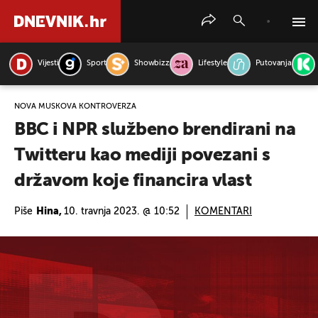
Vijesti
Sport
Showbizz
Lifestyle
Putovanja
PRETRAŽITE VIJESTI
NOVA MUSKOVA KONTROVERZA
BBC i NPR službeno brendirani na
Twitteru kao mediji povezani s
državom koje financira vlast
Piše
Hina,
10. travnja 2023. @ 10:52
KOMENTARI