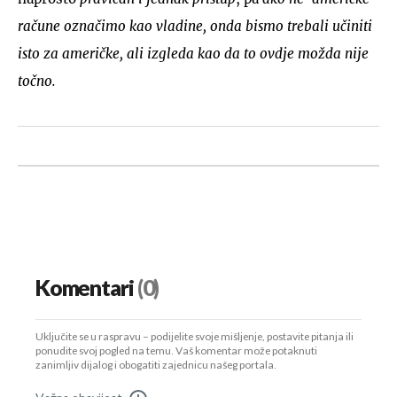
račune označimo kao vladine, onda bismo trebali učiniti
isto za američke, ali izgleda kao da to ovdje možda nije
točno.
Komentari
(0)
Uključite se u raspravu – podijelite svoje mišljenje, postavite pitanja ili
ponudite svoj pogled na temu. Vaš komentar može potaknuti
zanimljiv dijalog i obogatiti zajednicu našeg portala.