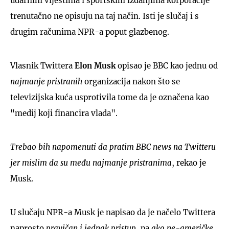
udarnim vijestima i sportskim izdanjima korporacije
trenutačno ne opisuju na taj način. Isti je slučaj i s
drugim računima NPR-a poput glazbenog.
Vlasnik Twittera
Elon Musk
opisao je BBC kao jednu od
najmanje pristranih
organizacija nakon što se
televizijska kuća usprotivila tome da je označena kao
"medij koji financira vlada".
Trebao bih napomenuti da pratim BBC news na Twitteru
jer mislim da su među najmanje pristranima
, rekao je
Musk.
U slučaju NPR-a Musk je napisao da je načelo Twittera
naprosto
pravičan i jednak pristup
, pa
ako ne-američke