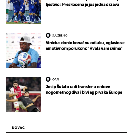
ljestvici: Preskočena je još jedna država
SLUŽBENO
Vinicius donio konačnu odluku, oglasio se
emotivnom porukom: "Hvala vam svima"
OPA!
Josip Šutalo radi transfer u redove
nogometnog diva i bivšeg prvaka Europe
NOVAC