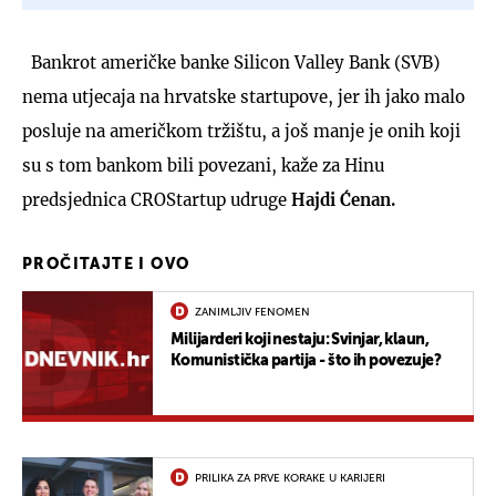
Bankrot američke banke Silicon Valley Bank (SVB)
nema utjecaja na hrvatske startupove, jer ih jako malo
posluje na američkom tržištu, a još manje je onih koji
su s tom bankom bili povezani, kaže za Hinu
predsjednica CROStartup udruge
Hajdi Ćenan.
PROČITAJTE I OVO
ZANIMLJIV FENOMEN
Milijarderi koji nestaju: Svinjar, klaun,
Komunistička partija - što ih povezuje?
PRILIKA ZA PRVE KORAKE U KARIJERI