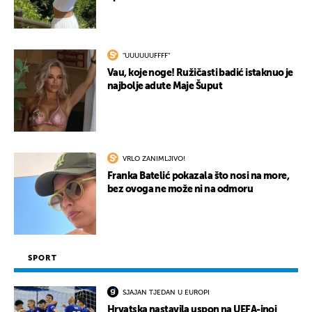
"UUUUUUFFFF"
Vau, koje noge! Ružičasti badić istaknuo je
najbolje adute Maje Šuput
VRLO ZANIMLJIVO!
Franka Batelić pokazala što nosi na more,
bez ovoga ne može ni na odmoru
SPORT
SJAJAN TJEDAN U EUROPI
Hrvatska nastavila uspon na UEFA-inoj