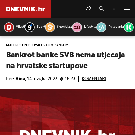
Vijesti
Sport
Showbizz
Lifestyle
Putovanja
PRETRAŽITE VIJESTI
RIJETKI SU POSLOVALI S TOM BANKOM
Bankrot banke SVB nema utjecaja
na hrvatske startupove
Piše
Hina,
14. ožujka 2023. @ 16:23
KOMENTARI