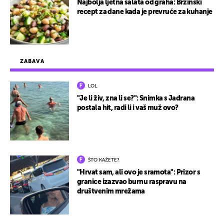
Najbolja ljetna salata od graha: Brzinski
recept za dane kada je prevruće za kuhanje
ZABAVA
LOL
"Je li živ, zna li se?": Snimka s Jadrana
postala hit, radi li i vaš muž ovo?
ŠTO KAŽETE?
"Hrvat sam, ali ovo je sramota": Prizor s
granice izazvao burnu raspravu na
društvenim mrežama