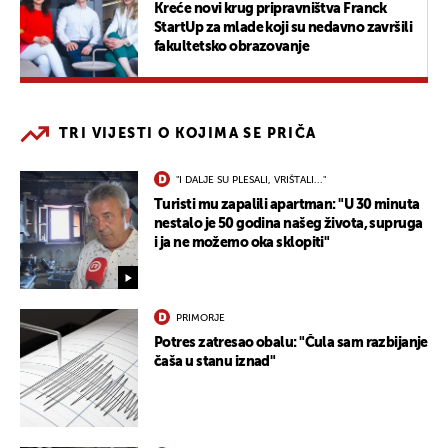
Kreće novi krug pripravništva Franck
StartUp za mlade koji su nedavno završili
fakultetsko obrazovanje
TRI VIJESTI O KOJIMA SE PRIČA
"I DALJE SU PLESALI, VRIŠTALI..."
Turisti mu zapalili apartman: "U 30 minuta
nestalo je 50 godina našeg života, supruga
i ja ne možemo oka sklopiti"
PRIMORJE
Potres zatresao obalu: "Čula sam razbijanje
čaša u stanu iznad"