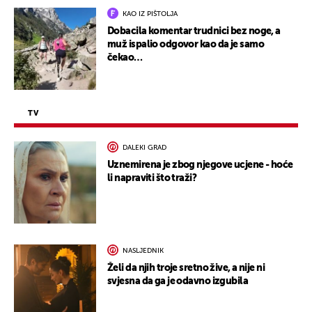
KAO IZ PIŠTOLJA
Dobacila komentar trudnici bez noge, a
muž ispalio odgovor kao da je samo
čekao…
TV
DALEKI GRAD
Uznemirena je zbog njegove ucjene - hoće
li napraviti što traži?
NASLJEDNIK
Želi da njih troje sretno žive, a nije ni
svjesna da ga je odavno izgubila