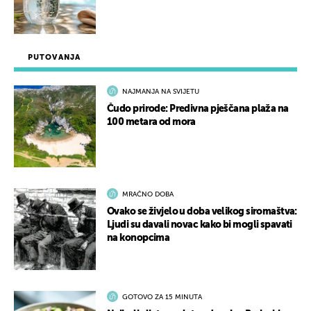
PUTOVANJA
NAJMANJA NA SVIJETU
Čudo prirode: Predivna pješčana plaža na
100 metara od mora
MRAČNO DOBA
Ovako se živjelo u doba velikog siromaštva:
Ljudi su davali novac kako bi mogli spavati
na konopcima
GOTOVO ZA 15 MINUTA