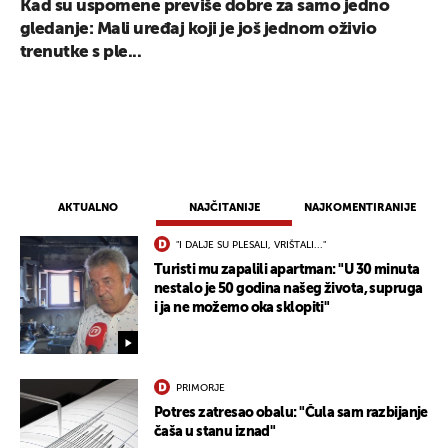
Kad su uspomene previše dobre za samo jedno
gledanje: Mali uređaj koji je još jednom oživio
trenutke s ple...
AKTUALNO
NAJČITANIJE
NAJKOMENTIRANIJE
"I DALJE SU PLESALI, VRIŠTALI..."
Turisti mu zapalili apartman: "U 30 minuta
nestalo je 50 godina našeg života, supruga
i ja ne možemo oka sklopiti"
UKLJUČITE NOTIFIKACIJE
PRIMORJE
Potres zatresao obalu: "Čula sam razbijanje
čaša u stanu iznad"