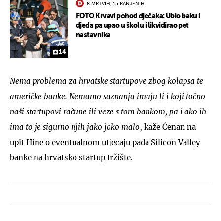
8 MRTVIH, 15 RANJENIH
FOTO Krvavi pohod dječaka: Ubio baku i
djeda pa upao u školu i likvidirao pet
nastavnika
14
Nema problema za hrvatske startupove zbog kolapsa te
američke banke. Nemamo saznanja imaju li i koji točno
naši startupovi račune ili veze s tom bankom, pa i ako ih
ima to je sigurno njih jako jako malo
, kaže Ćenan na
upit Hine o eventualnom utjecaju pada Silicon Valley
banke na hrvatsko startup tržište.