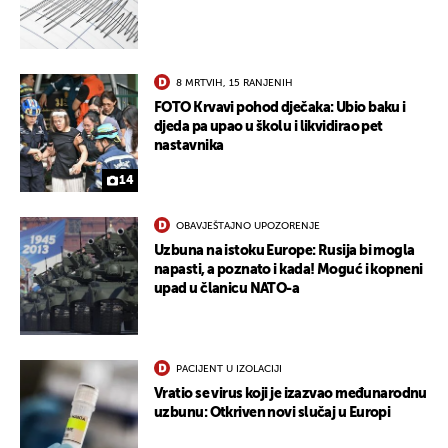
8 MRTVIH, 15 RANJENIH
FOTO Krvavi pohod dječaka: Ubio baku i
djeda pa upao u školu i likvidirao pet
nastavnika
14
OBAVJEŠTAJNO UPOZORENJE
Uzbuna na istoku Europe: Rusija bi mogla
napasti, a poznato i kada! Moguć i kopneni
upad u članicu NATO-a
PACIJENT U IZOLACIJI
Vratio se virus koji je izazvao međunarodnu
uzbunu: Otkriven novi slučaj u Europi