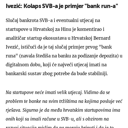
Ivezić: Kolaps SVB-a je primjer "bank run-a"
Slučaj bankrota SVB-a i eventualni utjecaj na
startupove u Hrvatskoj za Hinu je komentirao i
analitičar startup ekosustava u Hrvatskoj Bernard
Ivezić, ističući da je taj slučaj primjer prvog "bank
runa" (navala štediša na banku za podizanje depozita) u
digitalnom dobu, koji će najveći utjecaj imati na
bankarski sustav zbog potrebe da bude stabilniji.
Na startupove neće imati velik utjecaj. Vidimo da se
problem te banke na svim tržištima na kojima posluje već
rješava. Sigurno je da među hrvatskim startupovima ima
onih koji su imali račune u SVB-u, ali s obzirom na
razvoj situacije mislim da ne moraju brinuti i da je to