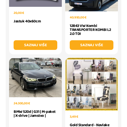
20,00 €
40.950,00 €
Jastuk 40x60cm
12843 VW Kombi
TRANSPORTER KOMBI L2
2.0 TDI
SAZNAJ VIŠE
SAZNAJ VIŠE
24.300,00 €
BMW 520d | G31 | M-paket
| X-drive | Jamstvo |
3,49 €
Gold Standard - Navlake