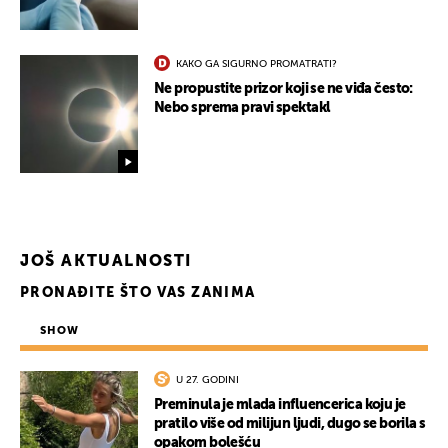
KAKO GA SIGURNO PROMATRATI?
Ne propustite prizor koji se ne viđa često:
Nebo sprema pravi spektakl
JOŠ AKTUALNOSTI
PRONAĐITE ŠTO VAS ZANIMA
SHOW
U 27. GODINI
Preminula je mlada influencerica koju je
pratilo više od milijun ljudi, dugo se borila s
opakom bolešću