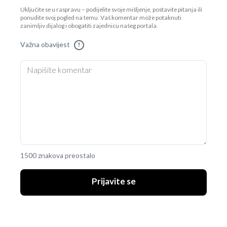
Uključite se u raspravu – podijelite svoje mišljenje, postavite pitanja ili
ponudite svoj pogled na temu. Vaš komentar može potaknuti
zanimljiv dijalog i obogatiti zajednicu našeg portala.
Važna obavijest
!
1500 znakova preostalo
Prijavite se