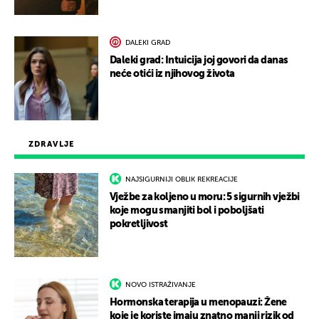
DALEKI GRAD
Daleki grad: Intuicija joj govori da danas
neće otići iz njihovog života
ZDRAVLJE
NAJSIGURNIJI OBLIK REKREACIJE
Vježbe za koljeno u moru: 5 sigurnih vježbi
koje mogu smanjiti bol i poboljšati
pokretljivost
NOVO ISTRAŽIVANJE
Hormonska terapija u menopauzi: Žene
koje je koriste imaju znatno manji rizik od