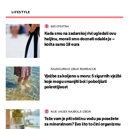
LIFESTYLE
BAŠ EFEKTNA
Kada smo na zadarskoj rivi ugledali ovu
haljinu, morali smo doznati odakle je –
košta samo 18 eura
NAJSIGURNIJI OBLIK REKREACIJE
Vježbe za koljeno u moru: 5 sigurnih vježbi
koje mogu smanjiti bol i poboljšati
pokretljivost
NIJE UVIJEK NAJBOLJI IZBOR
Teže vam je piti običnu vodu pa posežete
za mineralnom? Evo što to čini organizmu