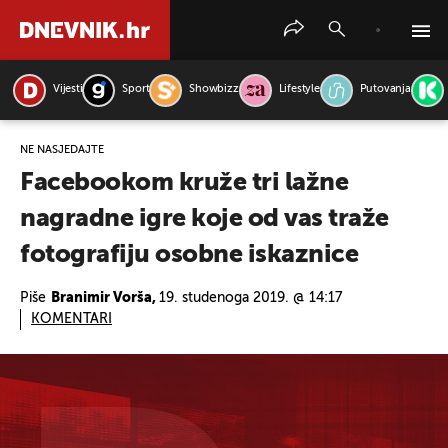
Vijesti
Sport
Showbizz
Lifestyle
Putovanja
PRETRAŽITE VIJESTI
NE NASJEDAJTE
Facebookom kruže tri lažne
nagradne igre koje od vas traže
fotografiju osobne iskaznice
Piše
Branimir Vorša,
19. studenoga 2019. @ 14:17
KOMENTARI