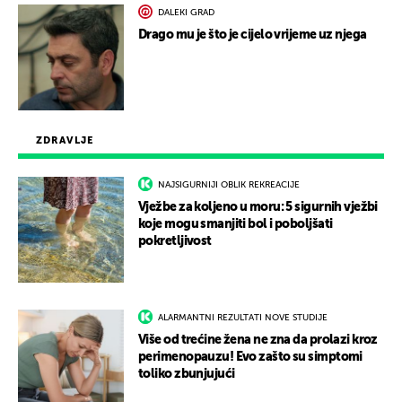
DALEKI GRAD
Drago mu je što je cijelo vrijeme uz njega
ZDRAVLJE
NAJSIGURNIJI OBLIK REKREACIJE
Vježbe za koljeno u moru: 5 sigurnih vježbi
koje mogu smanjiti bol i poboljšati
pokretljivost
ALARMANTNI REZULTATI NOVE STUDIJE
Više od trećine žena ne zna da prolazi kroz
perimenopauzu! Evo zašto su simptomi
toliko zbunjujući