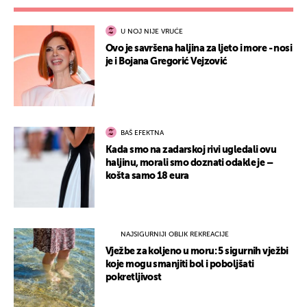
U NOJ NIJE VRUĆE
Ovo je savršena haljina za ljeto i more - nosi
je i Bojana Gregorić Vejzović
BAŠ EFEKTNA
Kada smo na zadarskoj rivi ugledali ovu
haljinu, morali smo doznati odakle je –
košta samo 18 eura
NAJSIGURNIJI OBLIK REKREACIJE
Vježbe za koljeno u moru: 5 sigurnih vježbi
koje mogu smanjiti bol i poboljšati
pokretljivost