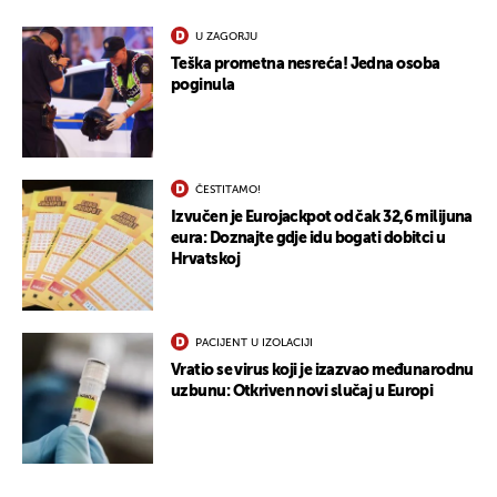
U ZAGORJU
Teška prometna nesreća! Jedna osoba
poginula
ČESTITAMO!
Izvučen je Eurojackpot od čak 32,6 milijuna
eura: Doznajte gdje idu bogati dobitci u
Hrvatskoj
PACIJENT U IZOLACIJI
Vratio se virus koji je izazvao međunarodnu
uzbunu: Otkriven novi slučaj u Europi