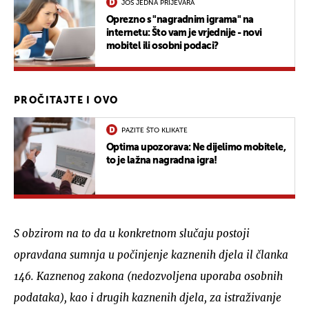
JOŠ JEDNA PRIJEVARA
Oprezno s "nagradnim igrama" na
internetu: Što vam je vrjednije - novi
mobitel ili osobni podaci?
PROČITAJTE I OVO
PAZITE ŠTO KLIKATE
Optima upozorava: Ne dijelimo mobitele,
to je lažna nagradna igra!
S obzirom na to da u konkretnom slučaju postoji
opravdana sumnja u počinjenje kaznenih djela il članka
146. Kaznenog zakona (nedozvoljena uporaba osobnih
podataka), kao i drugih kaznenih djela, za istraživanje