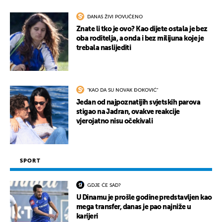
DANAS ŽIVI POVUČENO
Znate li tko je ovo? Kao dijete ostala je bez
oba roditelja, a onda i bez milijuna koje je
trebala naslijediti
"KAO DA SU NOVAK ĐOKOVIĆ"
Jedan od najpoznatijih svjetskih parova
stigao na Jadran, ovakve reakcije
vjerojatno nisu očekivali
SPORT
GDJE ĆE SAD?
U Dinamu je prošle godine predstavljen kao
mega transfer, danas je pao najniže u
karijeri