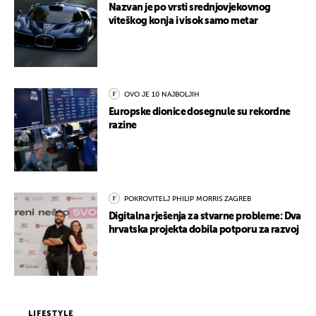
Nazvan je po vrsti srednjovjekovnog
viteškog konja i visok samo metar
OVO JE 10 NAJBOLJIH
Europske dionice dosegnule su rekordne
razine
POKROVITELJ PHILIP MORRIS ZAGREB
Digitalna rješenja za stvarne probleme: Dva
hrvatska projekta dobila potporu za razvoj
LIFESTYLE