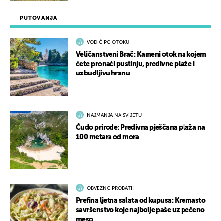
PUTOVANJA
VODIČ PO OTOKU
Veličanstveni Brač: Kameni otok na kojem
ćete pronaći pustinju, predivne plaže i
uzbudljivu hranu
NAJMANJA NA SVIJETU
Čudo prirode: Predivna pješčana plaža na
100 metara od mora
OBVEZNO PROBATI!
Prefina ljetna salata od kupusa: Kremasto
savršenstvo koje najbolje paše uz pečeno
meso