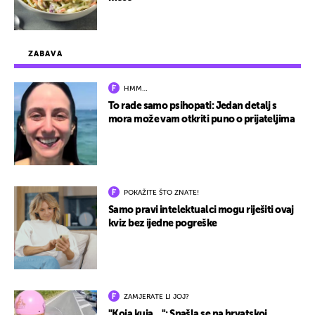
ZABAVA
HMM…
To rade samo psihopati: Jedan detalj s
mora može vam otkriti puno o prijateljima
POKAŽITE ŠTO ZNATE!
Samo pravi intelektualci mogu riješiti ovaj
kviz bez ijedne pogreške
ZAMJERATE LI JOJ?
"Koja kuja…": Snašla se na hrvatskoj