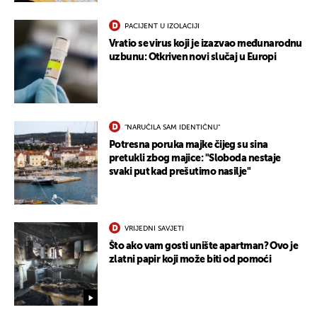
PACIJENT U IZOLACIJI
Vratio se virus koji je izazvao međunarodnu
uzbunu: Otkriven novi slučaj u Europi
"NARUČILA SAM IDENTIČNU"
Potresna poruka majke čijeg su sina
pretukli zbog majice: "Sloboda nestaje
svaki put kad prešutimo nasilje"
VRIJEDNI SAVJETI
Što ako vam gosti unište apartman? Ovo je
zlatni papir koji može biti od pomoći
UKLJUČITE NOTIFIKACIJE