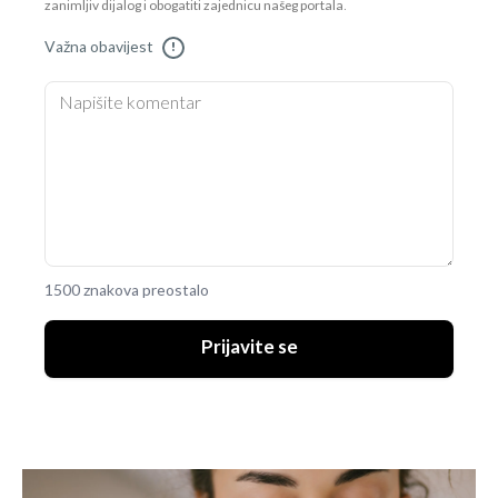
zanimljiv dijalog i obogatiti zajednicu našeg portala.
Važna obavijest
!
1500 znakova preostalo
Prijavite se