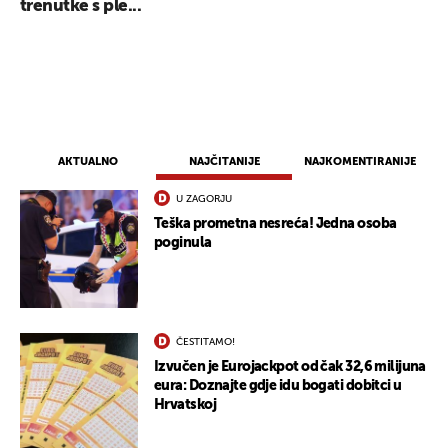
trenutke s ple...
AKTUALNO
NAJČITANIJE
NAJKOMENTIRANIJE
U ZAGORJU
Teška prometna nesreća! Jedna osoba
poginula
ČESTITAMO!
Izvučen je Eurojackpot od čak 32,6 milijuna
eura: Doznajte gdje idu bogati dobitci u
Hrvatskoj