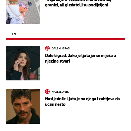
granici, ali gledatelji su podijeljeni
TV
DALEKI GRAD
Daleki grad: Jako je ljuta jer se miješa u
njezine stvari
NASLJEDNIK
Nasljednik: Ljuta je na njega i zahtjeva da
učini nešto