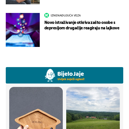
IZNENAĐUJUĆA VEZA
Novo istraživanje otkriva zašto osobe s
depresijom drugačije reagiraju na lajkove