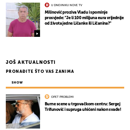
U DNEVNIKU NOVE TV
Milinović proziva Vladu i spominje
prosvjede: "Je li 100 milijuna eura vrijednije
od života jedne Ličanke ili Ličanina?"
JOŠ AKTUALNOSTI
PRONAĐITE ŠTO VAS ZANIMA
SHOW
OPET PROBLEMI
Burne scene u trgovačkom centru: Sergej
Trifunović i supruga uhićeni nakon svađe!