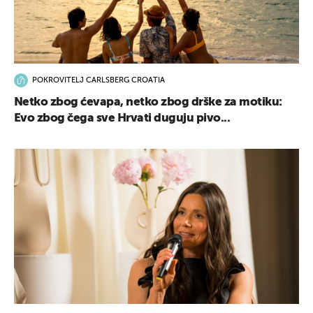
POKROVITELJ CARLSBERG CROATIA
Netko zbog ćevapa, netko zbog drške za motiku:
Evo zbog čega sve Hrvati duguju pivo...