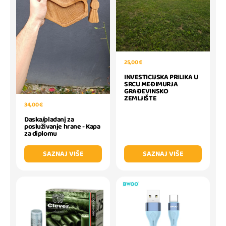
25,00 €
INVESTICIJSKA PRILIKA U
SRCU MEĐIMURJA
GRAĐEVINSKO
ZEMLJIŠTE
34,00 €
Daska/pladanj za
posluživanje hrane - Kapa
za diplomu
SAZNAJ VIŠE
SAZNAJ VIŠE