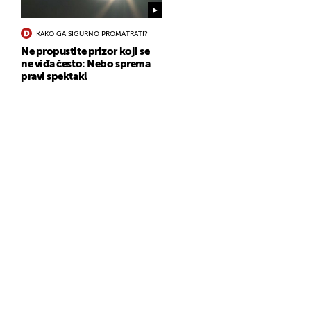
KAKO GA SIGURNO PROMATRATI?
Ne propustite prizor koji se
ne viđa često: Nebo sprema
pravi spektakl