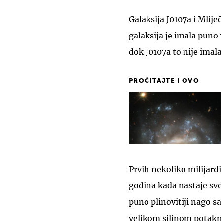
Galaksija J0107a i Mliječ
galaksija je imala puno
dok J0107a to nije imala
PROČITAJTE I OVO
Prvih nekoliko milijardi
godina kada nastaje svem
puno plinovitiji nago sa
velikom silinom potaknu