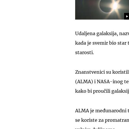
Udaljena galaksija, nazv
kada je svemir bio star 
starosti.
Znanstvenici su koristi
(ALMA) i NASA-inog te
kako bi proučili galaksij
ALMA je međunarodni tel
se koriste za promatra