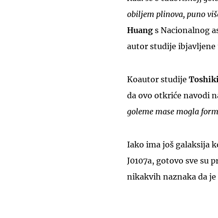
obiljem plinova, puno viš
Huang
s Nacionalnog as
autor studije ibjavljene
Koautor studije
Toshiki
da ovo otkriće navodi n
goleme mase mogla formir
Iako ima još galaksija 
J0107a, gotovo sve su p
nikakvih naznaka da je