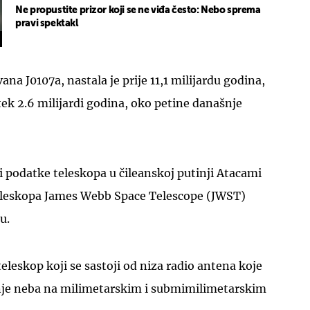
Ne propustite prizor koji se ne viđa često: Nebo sprema
pravi spektakl
ana J0107a, nastala je prije 11,1 milijardu godina,
tek 2.6 milijardi godina, oko petine današnje
li podatke teleskopa u čileanskoj putinji Atacami
leskopa James Webb Space Telescope (JWST)
u.
eskop koji se sastoji od niza radio antena koje
nje neba na milimetarskim i submimilimetarskim