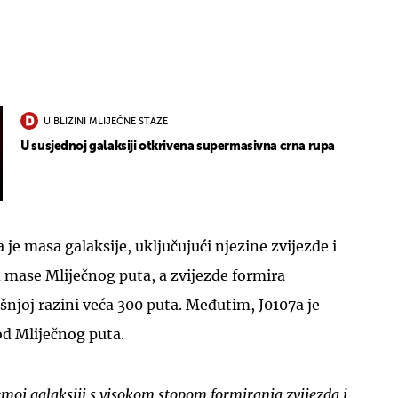
U BLIZINI MLIJEČNE STAZE
U susjednoj galaksiji otkrivena supermasivna crna rupa
UKLJUČITE NOTIFIKACIJE
 je masa galaksije, uključujući njezine zvijezde i
d mase Mliječnog puta, a zvijezde formira
šnjoj razini veća 300 puta. Međutim, J0107a je
od Mliječnog puta.
emoj galaksiji s visokom stopom formiranja zvijezda i