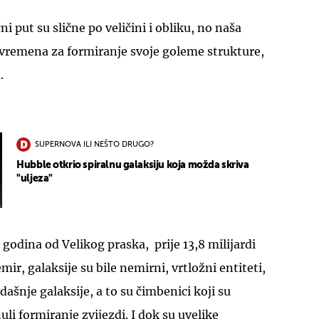
ni put su slične po veličini i obliku, no naša
 vremena za formiranje svoje goleme strukture,
.
SUPERNOVA ILI NEŠTO DRUGO?
Hubble otkrio spiralnu galaksiju koja možda skriva
"uljeza"
 godina od Velikog praska, prije 13,8 milijardi
ir, galaksije su bile nemirni, vrtložni entiteti,
dašnje galaksije, a to su čimbenici koji su
li formiranje zvijezdi. I dok su uvelike