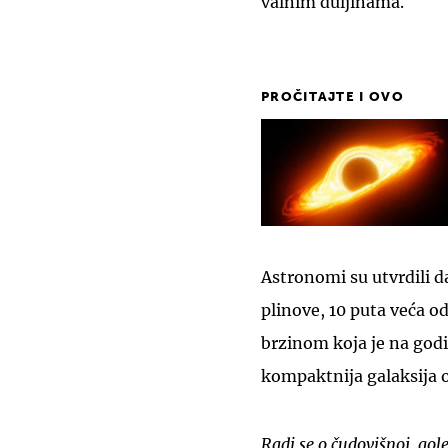
valnim duljinama.
PROČITAJTE I OVO
Astronomi su utvrdili da
plinove, 10 puta veća o
brzinom koja je na godi
kompaktnija galaksija 
Radi se o čudovišnoj, gol