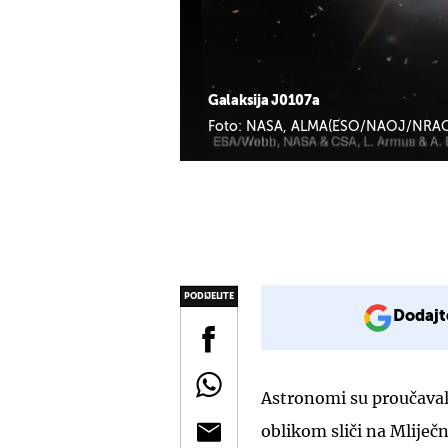
Galaksija J0107a
Foto: NASA, ALMA(ESO/NAOJ/NRAO)
PODIJELITE
Dodajt
Astronomi su proučavali
oblikom sliči na Mliječ