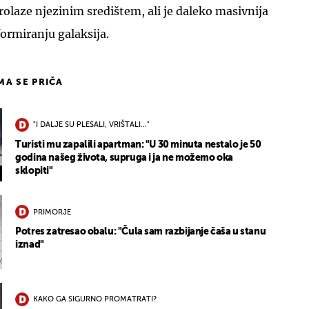
prolaze njezinim središtem, ali je daleko masivnija
formiranju galaksija.
IMA SE PRIČA
"I DALJE SU PLESALI, VRIŠTALI..."
Turisti mu zapalili apartman: "U 30 minuta nestalo je 50
godina našeg života, supruga i ja ne možemo oka
sklopiti"
PRIMORJE
Potres zatresao obalu: "Čula sam razbijanje čaša u stanu
iznad"
KAKO GA SIGURNO PROMATRATI?