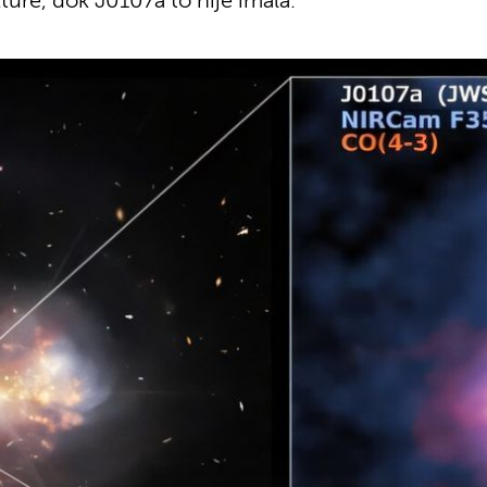
ture, dok J0107a to nije imala.