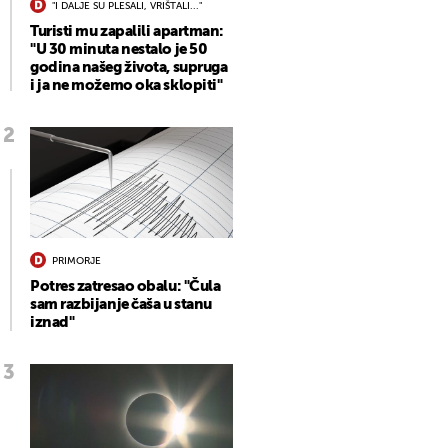
"I DALJE SU PLESALI, VRIŠTALI..."
Turisti mu zapalili apartman:
"U 30 minuta nestalo je 50
godina našeg života, supruga
i ja ne možemo oka sklopiti"
PRIMORJE
Potres zatresao obalu: "Čula
sam razbijanje čaša u stanu
iznad"