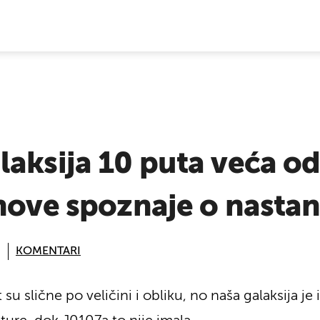
E VIJESTI
aksija 10 puta veća o
nove spoznaje o nastan
KOMENTARI
t su slične po veličini i obliku, no naša galaksija 