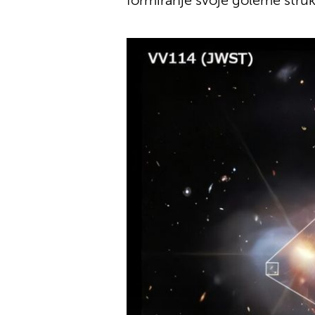
formiranje svoje goleme struk