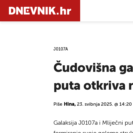
PRETRAŽIT
J0107A
Čudovišna gal
puta otkriva 
Piše
Hina,
23. svibnja 2025. @ 14:20
Galaksija J0107a i Mliječni pu