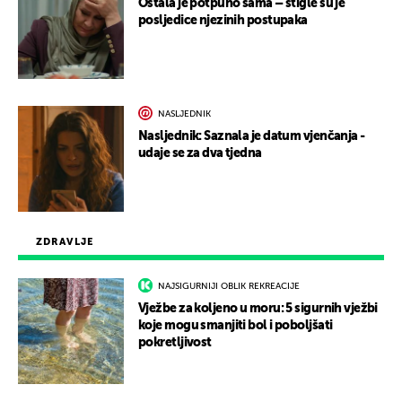
Ostala je potpuno sama – stigle su je
posljedice njezinih postupaka
NASLJEDNIK
Nasljednik: Saznala je datum vjenčanja -
udaje se za dva tjedna
ZDRAVLJE
NAJSIGURNIJI OBLIK REKREACIJE
Vježbe za koljeno u moru: 5 sigurnih vježbi
koje mogu smanjiti bol i poboljšati
pokretljivost