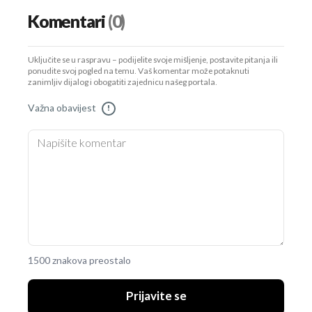
Komentari
(0)
Uključite se u raspravu – podijelite svoje mišljenje, postavite pitanja ili
ponudite svoj pogled na temu. Vaš komentar može potaknuti
zanimljiv dijalog i obogatiti zajednicu našeg portala.
Važna obavijest
!
1500 znakova preostalo
Prijavite se