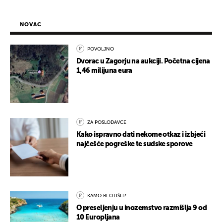
NOVAC
POVOLJNO
Dvorac u Zagorju na aukciji. Početna cijena
1,46 milijuna eura
ZA POSLODAVCE
Kako ispravno dati nekome otkaz i izbjeći
najčešće pogreške te sudske sporove
KAMO BI OTIŠLI?
O preseljenju u inozemstvo razmišlja 9 od
10 Europljana