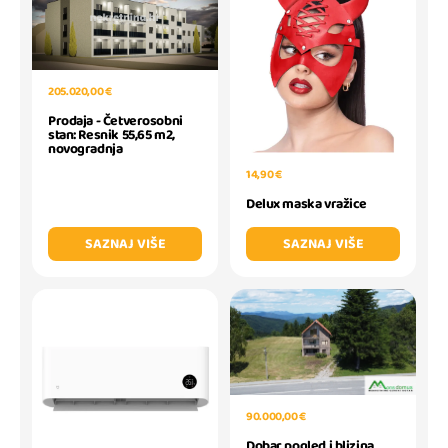
205.020,00 €
Prodaja - Četverosobni
stan: Resnik 55,65 m2,
novogradnja
14,90 €
Delux maska vražice
SAZNAJ VIŠE
SAZNAJ VIŠE
90.000,00 €
Dobar pogled i blizina