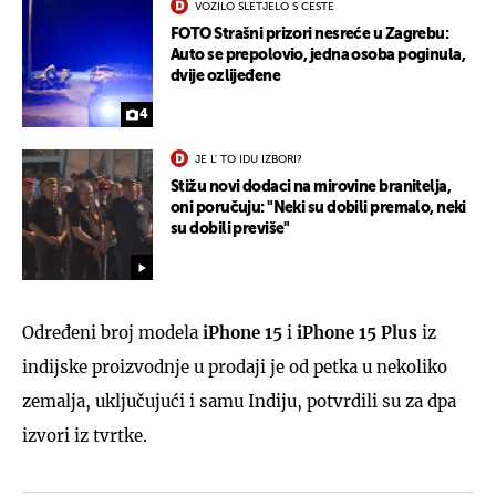
VOZILO SLETJELO S CESTE
FOTO Strašni prizori nesreće u Zagrebu:
Auto se prepolovio, jedna osoba poginula,
dvije ozlijeđene
4
JE L' TO IDU IZBORI?
Stižu novi dodaci na mirovine branitelja,
oni poručuju: "Neki su dobili premalo, neki
su dobili previše"
Određeni broj modela
iPhone 15
i
iPhone 15 Plus
iz
indijske proizvodnje u prodaji je od petka u nekoliko
zemalja, uključujući i samu Indiju, potvrdili su za dpa
izvori iz tvrtke.