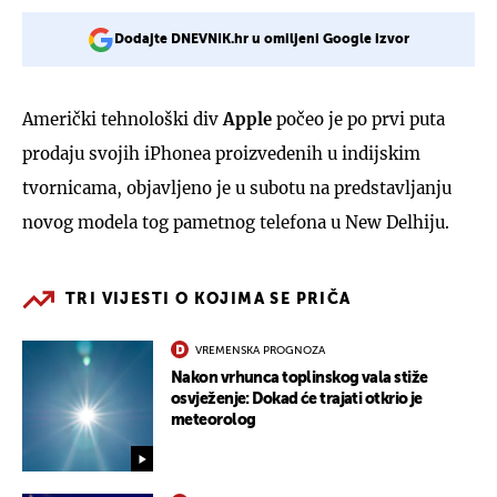
Dodajte DNEVNIK.hr u omiljeni Google izvor
Američki tehnološki div
Apple
počeo je po prvi puta
prodaju svojih iPhonea proizvedenih u indijskim
tvornicama, objavljeno je u subotu na predstavljanju
novog modela tog pametnog telefona u New Delhiju.
TRI VIJESTI O KOJIMA SE PRIČA
VREMENSKA PROGNOZA
Nakon vrhunca toplinskog vala stiže
osvježenje: Dokad će trajati otkrio je
meteorolog