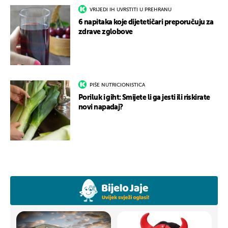
VRIJEDI IH UVRSTITI U PREHRANU
6 napitaka koje dijetetičari preporučuju za
zdrave zglobove
PIŠE NUTRICIONISTICA
Poriluk i giht: Smijete li ga jesti ili riskirate
novi napadaj?