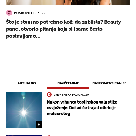
POKROVITELJ BIPA
Što je stvarno potrebno koži da zablista? Beauty
panel otvorio pitanja koja si i same često
postavljamo...
AKTUALNO
NAJČITANIJE
NAJKOMENTIRANIJE
VREMENSKA PROGNOZA
Nakon vrhunca toplinskog vala stiže
osvježenje: Dokad će trajati otkrio je
meteorolog