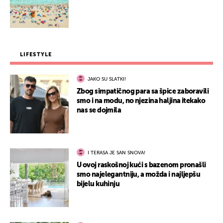
LIFESTYLE
JAKO SU SLATKI!
Zbog simpatičnog para sa špice zaboravili
smo i na modu, no njezina haljina itekako
nas se dojmila
I TERASA JE SAN SNOVA!
U ovoj raskošnoj kući s bazenom pronašli
smo najelegantniju, a možda i najljepšu
bijelu kuhinju