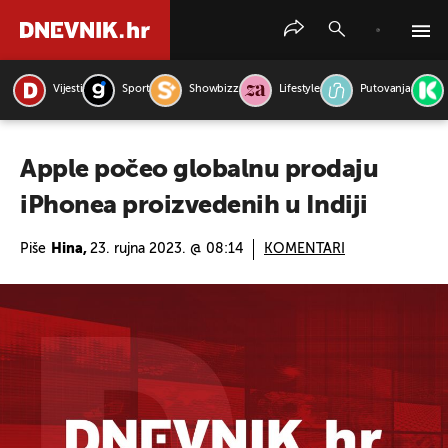
Vijesti
Sport
Showbizz
Lifestyle
Putovanja
PRETRAŽITE VIJESTI
Apple počeo globalnu prodaju
iPhonea proizvedenih u Indiji
Piše
Hina,
23. rujna 2023. @ 08:14
KOMENTARI