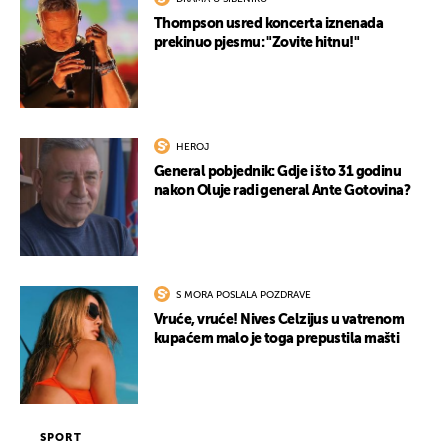
Thompson usred koncerta iznenada
prekinuo pjesmu: "Zovite hitnu!"
HEROJ
General pobjednik: Gdje i što 31 godinu
nakon Oluje radi general Ante Gotovina?
S MORA POSLALA POZDRAVE
Vruće, vruće! Nives Celzijus u vatrenom
kupaćem malo je toga prepustila mašti
SPORT