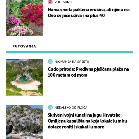
VOLE SUNCE
Nama smeta paklena vrućina, ali njima ne:
Ovo cvijeće uživa i na plus 40
PUTOVANJA
NAJMANJA NA SVIJETU
Čudo prirode: Predivna pješčana plaža na
100 metara od mora
NEDALEKO OD PLOČA
Skriveni vojni tuneli na jugu Hrvatske:
Omiljena kupališta na koja lokalci u miru
dolaze roniti i skakati u more