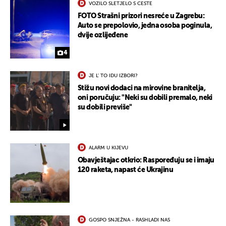
VOZILO SLETJELO S CESTE
FOTO Strašni prizori nesreće u Zagrebu:
Auto se prepolovio, jedna osoba poginula,
dvije ozlijeđene
4
JE L' TO IDU IZBORI?
Stižu novi dodaci na mirovine branitelja,
oni poručuju: "Neki su dobili premalo, neki
su dobili previše"
ALARM U KIJEVU
Obavještajac otkrio: Raspoređuju se i imaju
120 raketa, napast će Ukrajinu
GOSPO SNJEŽNA - RASHLADI NAS