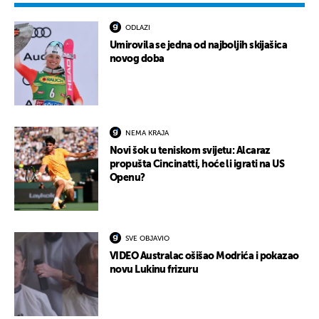
ODLAZI
Umirovila se jedna od najboljih skijašica
novog doba
NEMA KRAJA
Novi šok u teniskom svijetu: Alcaraz
propušta Cincinatti, hoće li igrati na US
Openu?
SVE OBJAVIO
VIDEO Australac ošišao Modrića i pokazao
novu Lukinu frizuru