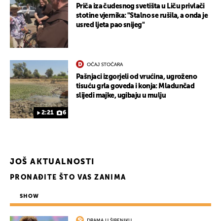
Priča iza čudesnog svetišta u Liču privlači
stotine vjernika: "Stalno se rušila, a onda je
usred ljeta pao snijeg"
OČAJ STOČARA
Pašnjaci izgorjeli od vrućina, ugroženo
tisuću grla goveda i konja: Mladunčad
slijedi majke, ugibaju u mulju
2:21
6
JOŠ AKTUALNOSTI
PRONAĐITE ŠTO VAS ZANIMA
UKLJUČITE NOTIFIKACIJE
SHOW
DRAMA U ŠIBENIKU