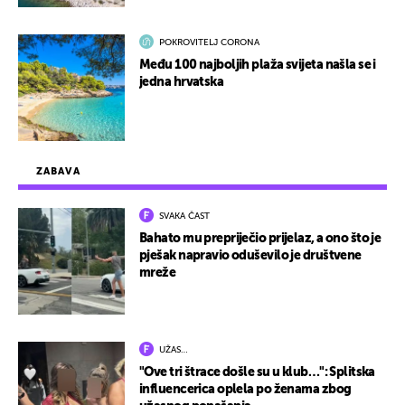
POKROVITELJ CORONA
Među 100 najboljih plaža svijeta našla se i
jedna hrvatska
ZABAVA
SVAKA ČAST
Bahato mu prepriječio prijelaz, a ono što je
pješak napravio oduševilo je društvene
mreže
UŽAS…
"Ove tri štrace došle su u klub…": Splitska
influencerica oplela po ženama zbog