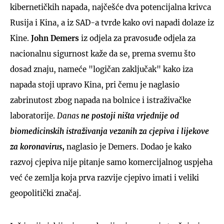
kibernetičkih napada, najčešće dva potencijalna krivca
Rusija i Kina, a iz SAD-a tvrde kako ovi napadi dolaze iz
Kine.
John Demers
iz odjela za pravosuđe odjela za
nacionalnu sigurnost kaže da se, prema svemu što
dosad znaju, nameće "logičan zaključak" kako iza
napada stoji upravo Kina, pri čemu je naglasio
zabrinutost zbog napada na bolnice i istraživačke
laboratorije.
D
anas
ne postoji ništa vrjednije od
biomedicinskih istraživanja vezanih za cjepiva i lijekove
za koronavirus
,
naglasio je Demers. Dodao je kako
razvoj cjepiva nije pitanje samo komercijalnog uspjeha
već će zemlja koja prva razvije cjepivo imati i veliki
geopolitički značaj.