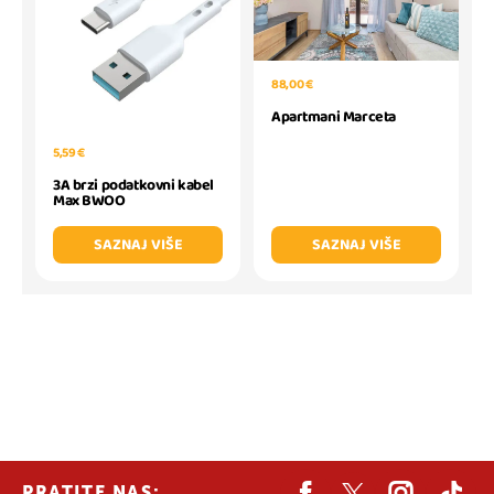
88,00 €
Apartmani Marceta
5,59 €
3A brzi podatkovni kabel
Max BWOO
SAZNAJ VIŠE
SAZNAJ VIŠE
PRATITE NAS: