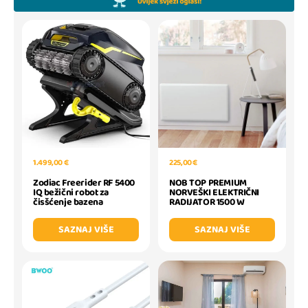
1.499,00 €
225,00 €
Zodiac Freerider RF 5400
NOB TOP PREMIUM
IQ bežični robot za
NORVEŠKI ELEKTRIČNI
čisšćenje bazena
RADIJATOR 1500 W
SAZNAJ VIŠE
SAZNAJ VIŠE