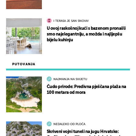
I TERASA JE SAN SNOVA!
U ovoj raskošnoj kući s bazenom pronašli
smo najelegantniju, a možda i najljepšu
bijelu kuhinju
PUTOVANJA
NAJMANJA NA SVIJETU
Čudo prirode: Predivna pješčana plaža na
100 metara od mora
NEDALEKO OD PLOČA
Skriveni vojni tuneli na jugu Hrvatske: