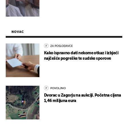
NOVAC
ZA POSLODAVCE
Kako ispravno dati nekome otkaz i izbjeći
najčešće pogreške te sudske sporove
POVOLJNO
Dvorac u Zagorju na aukciji. Početna cijena
1,46 milijuna eura