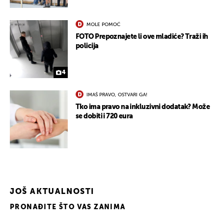
MOLE POMOĆ
FOTO Prepoznajete li ove mladiće? Traži ih
policija
4
IMAŠ PRAVO, OSTVARI GA!
Tko ima pravo na inkluzivni dodatak? Može
se dobiti i 720 eura
JOŠ AKTUALNOSTI
PRONAĐITE ŠTO VAS ZANIMA