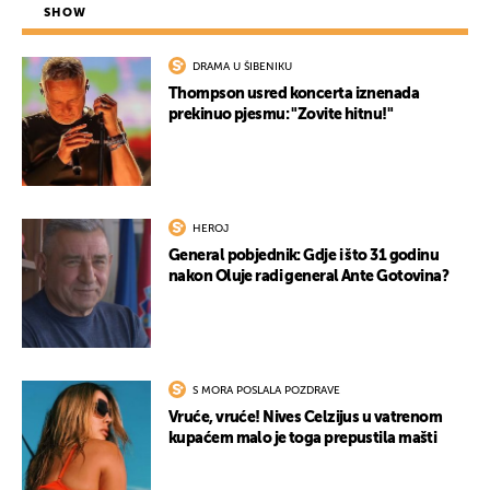
SHOW
DRAMA U ŠIBENIKU
Thompson usred koncerta iznenada
prekinuo pjesmu: "Zovite hitnu!"
HEROJ
General pobjednik: Gdje i što 31 godinu
nakon Oluje radi general Ante Gotovina?
S MORA POSLALA POZDRAVE
Vruće, vruće! Nives Celzijus u vatrenom
kupaćem malo je toga prepustila mašti