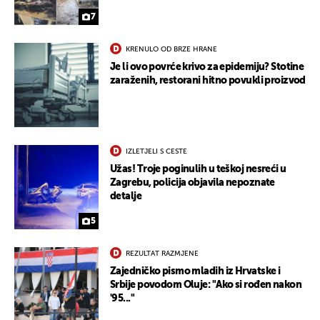
7
KRENULO OD BRZE HRANE
Je li ovo povrće krivo za epidemiju? Stotine
zaraženih, restorani hitno povukli proizvod
UKLJUČITE NOTIFIKACIJE
IZLETJELI S CESTE
Užas! Troje poginulih u teškoj nesreći u
Zagrebu, policija objavila nepoznate
detalje
5
REZULTAT RAZMJENE
Zajedničko pismo mladih iz Hrvatske i
Srbije povodom Oluje: "Ako si rođen nakon
'95..."