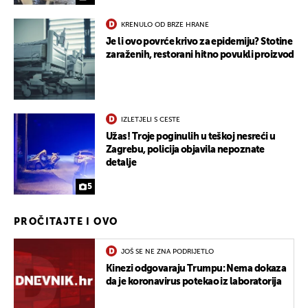
KRENULO OD BRZE HRANE
Je li ovo povrće krivo za epidemiju? Stotine
zaraženih, restorani hitno povukli proizvod
IZLETJELI S CESTE
Užas! Troje poginulih u teškoj nesreći u
Zagrebu, policija objavila nepoznate
detalje
5
PROČITAJTE I OVO
JOŠ SE NE ZNA PODRIJETLO
Kinezi odgovaraju Trumpu: Nema dokaza
da je koronavirus potekao iz laboratorija