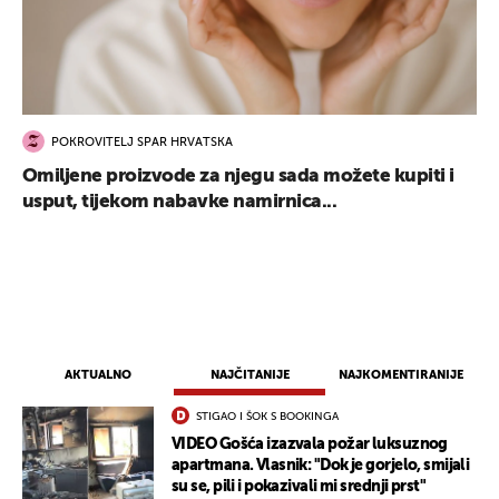
POKROVITELJ SPAR HRVATSKA
Omiljene proizvode za njegu sada možete kupiti i
usput, tijekom nabavke namirnica...
AKTUALNO
NAJČITANIJE
NAJKOMENTIRANIJE
STIGAO I ŠOK S BOOKINGA
VIDEO Gošća izazvala požar luksuznog
apartmana. Vlasnik: "Dok je gorjelo, smijali
su se, pili i pokazivali mi srednji prst"