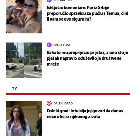
ŠTO KAŽETE?
Isključio komentare: Par iz Srbije
preporučio spravicu za plažu s Temua, čini
li vam se ovo sigurnim?
SVAKA ČAST
Bahato mu prepriječio prijelaz, a ono što je
pješak napravio oduševilo je društvene
mreže
TV
DALEKI GRAD
Daleki grad: Intuicija joj govori da danas
neće otići iz njihovog života