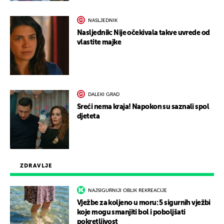
NASLJEDNIK
Nasljednik: Nije očekivala takve uvrede od
vlastite majke
DALEKI GRAD
Sreći nema kraja! Napokon su saznali spol
djeteta
ZDRAVLJE
NAJSIGURNIJI OBLIK REKREACIJE
Vježbe za koljeno u moru: 5 sigurnih vježbi
koje mogu smanjiti bol i poboljšati
pokretljivost