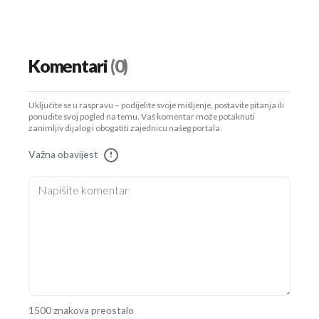
Komentari
(0)
Uključite se u raspravu – podijelite svoje mišljenje, postavite pitanja ili
ponudite svoj pogled na temu. Vaš komentar može potaknuti
zanimljiv dijalog i obogatiti zajednicu našeg portala.
Važna obavijest
!
1500 znakova preostalo