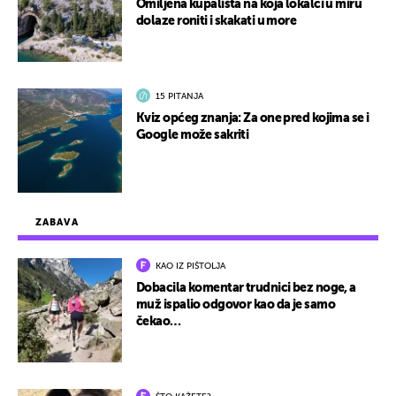
Omiljena kupališta na koja lokalci u miru
dolaze roniti i skakati u more
15 PITANJA
Kviz općeg znanja: Za one pred kojima se i
Google može sakriti
ZABAVA
KAO IZ PIŠTOLJA
Dobacila komentar trudnici bez noge, a
muž ispalio odgovor kao da je samo
čekao…