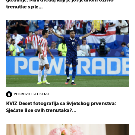
gledanje: Mali uređaj koji je još jednom oživio
trenutke s ple...
POKROVITELJ HISENSE
KVIZ Deset fotografija sa Svjetskog prvenstva:
Sjećate li se ovih trenutaka?...