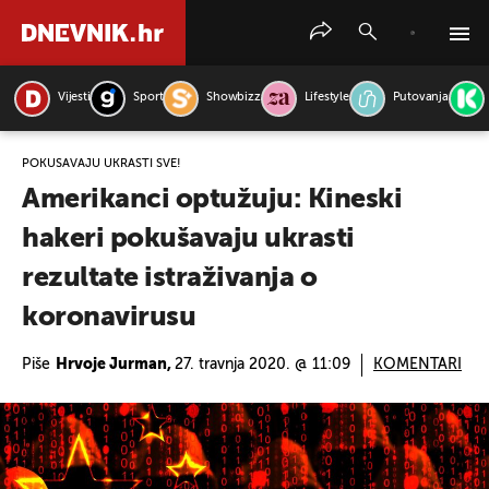
Vijesti
Sport
Showbizz
Lifestyle
Putovanja
PRETRAŽITE VIJESTI
POKUŠAVAJU UKRASTI SVE!
Amerikanci optužuju: Kineski
hakeri pokušavaju ukrasti
rezultate istraživanja o
koronavirusu
Piše
Hrvoje Jurman,
27. travnja 2020. @ 11:09
KOMENTARI