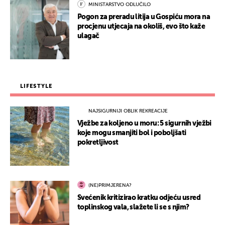
MINISTARSTVO ODLUČILO
Pogon za preradu litija u Gospiću mora na
procjenu utjecaja na okoliš, evo što kaže
ulagač
LIFESTYLE
NAJSIGURNIJI OBLIK REKREACIJE
Vježbe za koljeno u moru: 5 sigurnih vježbi
koje mogu smanjiti bol i poboljšati
pokretljivost
(NE)PRIMJERENA?
Svećenik kritizirao kratku odjeću usred
toplinskog vala, slažete li se s njim?