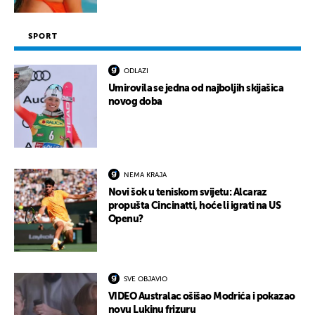
SPORT
ODLAZI
Umirovila se jedna od najboljih skijašica
novog doba
NEMA KRAJA
Novi šok u teniskom svijetu: Alcaraz
propušta Cincinatti, hoće li igrati na US
Openu?
SVE OBJAVIO
VIDEO Australac ošišao Modrića i pokazao
novu Lukinu frizuru