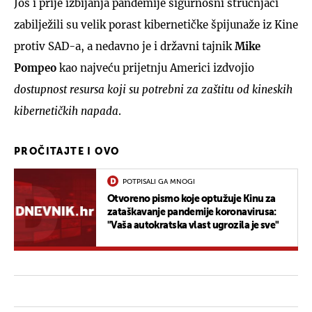
Još i prije izbijanja pandemije sigurnosni stručnjaci
zabilježili su velik porast kibernetičke špijunaže iz Kine
protiv SAD-a, a nedavno je i državni tajnik
Mike
Pompeo
kao najveću prijetnju Americi izdvojio
dostupnost resursa koji su potrebni za zaštitu od kineskih
kibernetičkih napada
.
PROČITAJTE I OVO
POTPISALI GA MNOGI
Otvoreno pismo koje optužuje Kinu za
zataškavanje pandemije koronavirusa:
"Vaša autokratska vlast ugrozila je sve"