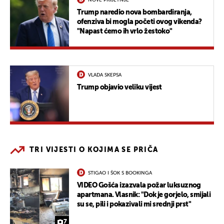
Trump naredio nova bombardiranja,
ofenziva bi mogla početi ovog vikenda?
"Napast ćemo ih vrlo žestoko"
VLADA SKEPSA
Trump objavio veliku vijest
TRI VIJESTI O KOJIMA SE PRIČA
STIGAO I ŠOK S BOOKINGA
VIDEO Gošća izazvala požar luksuznog
apartmana. Vlasnik: "Dok je gorjelo, smijali
su se, pili i pokazivali mi srednji prst"
7