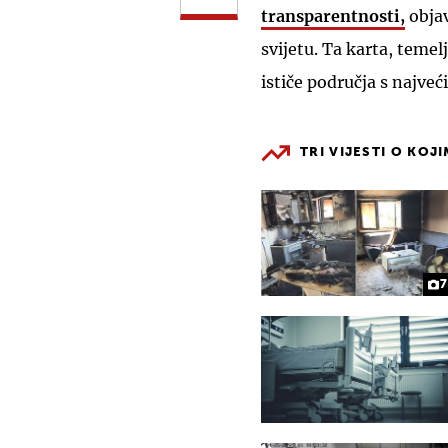
transparentnosti,
objav
svijetu. Ta karta, temel
ističe područja s najve
TRI VIJESTI O KOJ
7