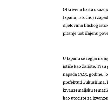
Otkrivena karta ukazuje
Japanu, istočnoj i zapa
dijelovima Bliskog istoka
pitanje uobičajenu po
U Japanu se regija na 
ističe kao žarište. Ti s
napada 1945. godine. Jo
prefekturi Fukushima, k
izvanzemaljsku tematik
kao utočište za izvanze