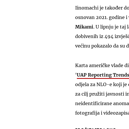
Iinomachi je također d
osnovan 2021. godine i
Mikami
. U lipnju je ta
dobivenih iz 494 izvješ
većinu pokazalo da su d
Karta američke vlade d
'
UAP Reporting Trend
odjela za NLO-e koji je
za cilj pružiti javnosti
neidentificirane anomal
fotografija i videozapis