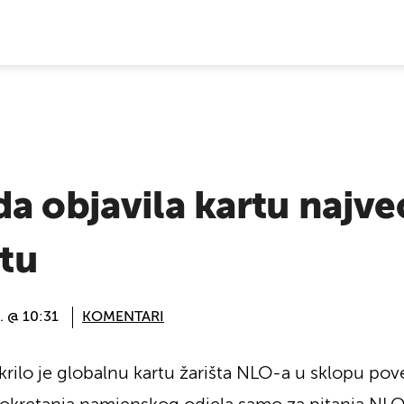
E VIJESTI
a objavila kartu najv
etu
. @ 10:31
KOMENTARI
rilo je globalnu kartu žarišta NLO-a u sklopu pov