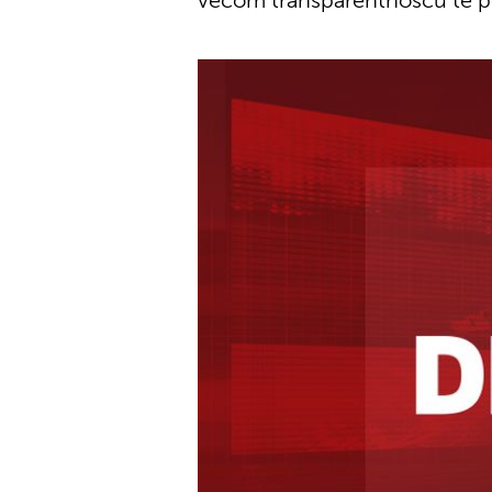
većom transparentnošću te p