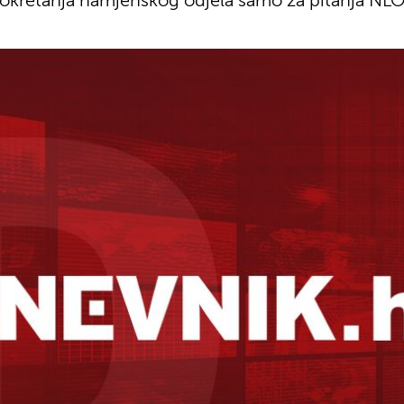
okretanja namjenskog odjela samo za pitanja NLO