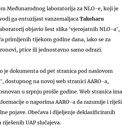
om Međunarodnog laboratorija za NLO-e, koji je
 vodi ga entuzijast vanzemaljaca
Takeharu
j laboratorij objavio šest slika 'vjerojatnih NLO-a',
ća primljenih tijekom godine dana, iako se za
ronovi, ptice ili jednostavno samo odrazi.
io je dokumenta od pet stranica pod naslovom
s
', dostupnog na novoj web stranici AARO-a,
 osnovan u srpnju prošle godine. Web stranica ima
 informacije o naporima AARO-a da razumije i riješi
ne pojave. Obećava i dijeljenje deklasificiranih
a riješenih UAP slučajeva.