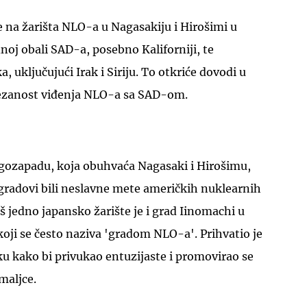
 na žarišta NLO-a u Nagasakiju i Hirošimi u
dnoj obali SAD-a, posebno Kaliforniji, te
, uključujući Irak i Siriju. To otkriće dovodi u
vezanost viđenja NLO-a sa SAD-om.
UKLJUČITE NOTIFIKACIJE
jugozapadu, koja obuhvaća Nagasaki i Hirošimu,
u gradovi bili neslavne mete američkih nuklearnih
š jedno japansko žarište je i grad Iinomachi u
oji se često naziva 'gradom NLO-a'. Prihvatio je
u kako bi privukao entuzijaste i promovirao se
maljce.