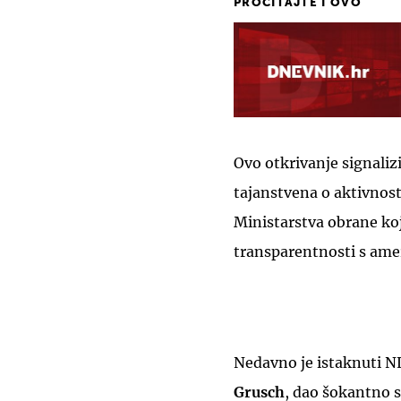
PROČITAJTE I OVO
Ovo otkrivanje signaliz
tajanstvena o aktivnos
Ministarstva obrane koj
transparentnosti s am
Nedavno je istaknuti N
Grusch
, dao šokantno 