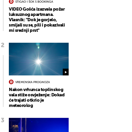
STIGAO I ŠOK S BOOKINGA
VIDEO Gošća izazvala požar
luksuznog apartmana.
Vlasnik: "Dok je gorjelo,
smijali su se, pili i pokazivali
mi srednji prst"
VREMENSKA PROGNOZA
Nakon vrhunca toplinskog
vala stiže osvježenje: Dokad
će trajati otkrio je
meteorolog