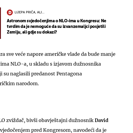
LIJEPA PRIČA, ALI...
Astronom svjedočenjima o NLO-ima u Kongresu: Ne
tvrdim da je nemoguće da su izvanzemaljci posjetili
Zemlju, ali gdje su dokazi?
ira sve veće napore američke vlade da bude manje
tima NLO-a, u skladu s izjavom dužnosnika
i su naglasili predanost Pentagona
eričkim narodom.
LO zviždač, bivši obavještajni dužnosnik
David
svjedočenjem pred Kongresom, navodeći da je