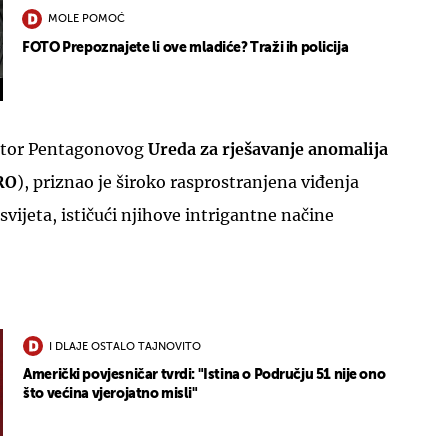
MOLE POMOĆ
FOTO Prepoznajete li ove mladiće? Traži ih policija
ektor Pentagonovog
Ureda za rješavanje anomalija
RO
), priznao je široko rasprostranjena viđenja
svijeta, ističući njihove intrigantne načine
I DLAJE OSTALO TAJNOVITO
Američki povjesničar tvrdi: "Istina o Području 51 nije ono
što većina vjerojatno misli"