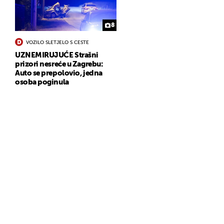
8
VOZILO SLETJELO S CESTE
UZNEMIRUJUĆE Strašni
prizori nesreće u Zagrebu:
Auto se prepolovio, jedna
osoba poginula