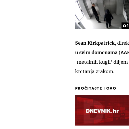
4
Sean Kirkpatrick
, dir
u svim domenama (AA
'metalnih kugli' diljem 
kretanja zrakom.
PROČITAJTE I OVO