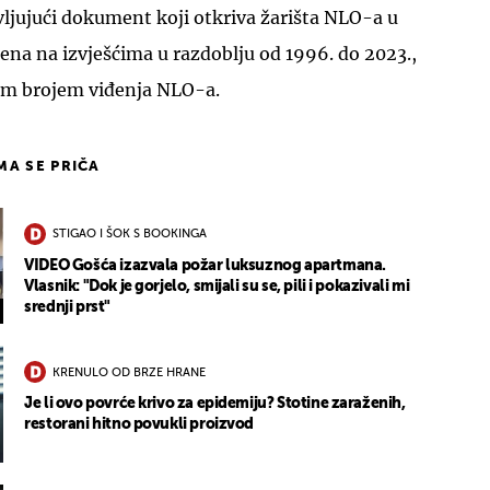
ljujući dokument koji otkriva žarišta NLO-a u
jena na izvješćima u razdoblju od 1996. do 2023.,
ćim brojem viđenja NLO-a.
IMA SE PRIČA
STIGAO I ŠOK S BOOKINGA
VIDEO Gošća izazvala požar luksuznog apartmana.
Vlasnik: "Dok je gorjelo, smijali su se, pili i pokazivali mi
srednji prst"
KRENULO OD BRZE HRANE
Je li ovo povrće krivo za epidemiju? Stotine zaraženih,
restorani hitno povukli proizvod