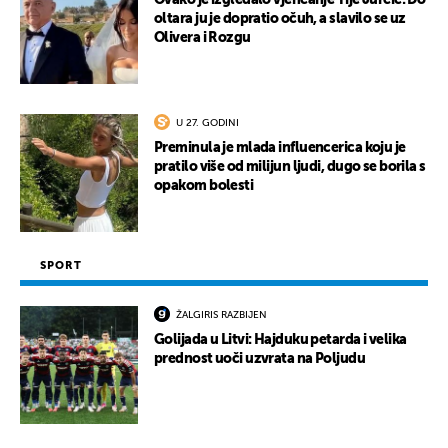
Ovako je izgledalo vjenčanje Tije Jurčić: Do
oltara ju je dopratio očuh, a slavilo se uz
Olivera i Rozgu
U 27. GODINI
Preminula je mlada influencerica koju je
pratilo više od milijun ljudi, dugo se borila s
opakom bolesti
SPORT
ŽALGIRIS RAZBIJEN
Golijada u Litvi: Hajduku petarda i velika
prednost uoči uzvrata na Poljudu