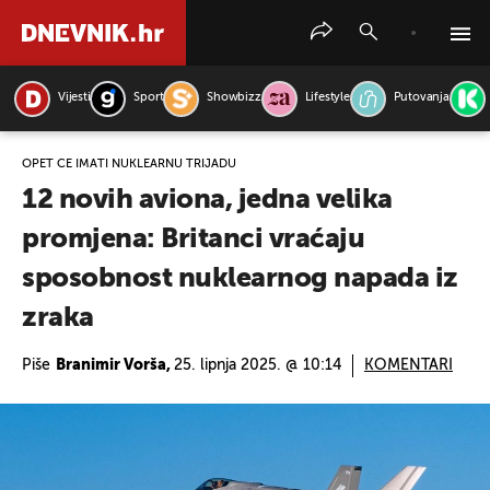
Vijesti
Sport
Showbizz
Lifestyle
Putovanja
PRETRAŽITE VIJESTI
OPET ĆE IMATI NUKLEARNU TRIJADU
12 novih aviona, jedna velika
promjena: Britanci vraćaju
sposobnost nuklearnog napada iz
zraka
Piše
Branimir Vorša,
25. lipnja 2025. @ 10:14
KOMENTARI