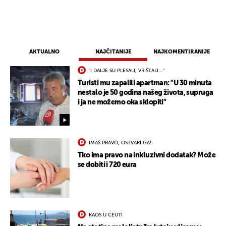
AKTUALNO
NAJČITANIJE
NAJKOMENTIRANIJE
"I DALJE SU PLESALI, VRIŠTALI..."
UKLJUČITE NOTIFIKACIJE
Turisti mu zapalili apartman: "U 30 minuta
nestalo je 50 godina našeg života, supruga
i ja ne možemo oka sklopiti"
IMAŠ PRAVO, OSTVARI GA!
Tko ima pravo na inkluzivni dodatak? Može
se dobiti i 720 eura
KAOS U CEUTI