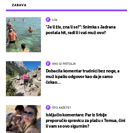
ZABAVA
LOL
"Je li živ, zna li se?": Snimka s Jadrana
postala hit, radi li i vaš muž ovo?
KAO IZ PIŠTOLJA
Dobacila komentar trudnici bez noge, a
muž ispalio odgovor kao da je samo
čekao…
ŠTO KAŽETE?
Isključio komentare: Par iz Srbije
preporučio spravicu za plažu s Temua, čini
li vam se ovo sigurnim?