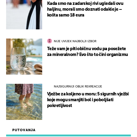
Kada smo na zadarskoj rivi ugledali ovu
haljinu, morali smo doznati odakle je –
košta samo 18 eura
NIJE UVIJEK NAJBOLJI IZBOR
Teže vam je piti običnu vodu pa posežete
za mineralnom? Evo što to čini organizmu
NAJSIGURNIJI OBLIK REKREACIJE
Vježbe za koljeno u moru: 5 sigurnih vježbi
koje mogu smanjiti bol i poboljšati
pokretljivost
PUTOVANJA