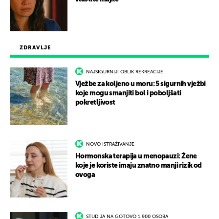
ZDRAVLJE
NAJSIGURNIJI OBLIK REKREACIJE
Vježbe za koljeno u moru: 5 sigurnih vježbi
koje mogu smanjiti bol i poboljšati
pokretljivost
NOVO ISTRAŽIVANJE
Hormonska terapija u menopauzi: Žene
koje je koriste imaju znatno manji rizik od
ovoga
STUDIJA NA GOTOVO 1.900 OSOBA