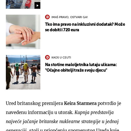
IMAŠ PRAVO, OSTVARI GA!
Tko ima pravo na inkluzivni dodatak? Može
se dobiti i 720 eura
KAOS U CEUTI
Na stotine maloljetnika lutaju ulicama:
"Očajne obitelji traže svoju djecu"
Ured britanskog premijera
Keira Starmera
potvrdio je
navedenu informaciju u utorak.
Kupnja predstavlja
najveće jačanje britanske nuklearne strategije u jednoj
generaciji
, stoji u priopćenju spomenutog Ureda koje