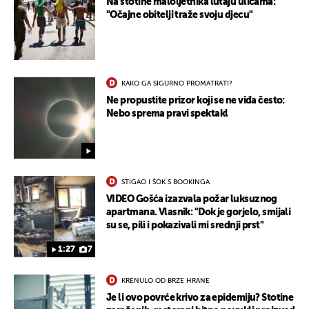
Na stotine maloljetnika lutaju ulicama:
"Očajne obitelji traže svoju djecu"
KAKO GA SIGURNO PROMATRATI?
Ne propustite prizor koji se ne viđa često:
Nebo sprema pravi spektakl
STIGAO I ŠOK S BOOKINGA
VIDEO Gošća izazvala požar luksuznog
apartmana. Vlasnik: "Dok je gorjelo, smijali
su se, pili i pokazivali mi srednji prst"
1:27
7
KRENULO OD BRZE HRANE
Je li ovo povrće krivo za epidemiju? Stotine