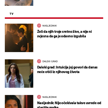
TV
NASLJEDNIK
Želi da njih troje sretno žive, a nije ni
svjesna da ga je odavno izgubila
DALEKI GRAD
Daleki grad: Intuicija joj govori da danas
neće otići iz njihovog života
NASLJEDNIK
Nasljednik: Nije očekivala takve uvrede od
vlastite majke