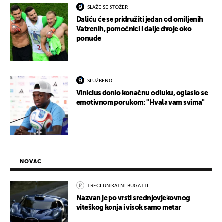
SLAŽE SE STOŽER
Daliću će se pridružiti jedan od omiljenih
Vatrenih, pomoćnici i dalje dvoje oko
ponude
SLUŽBENO
Vinicius donio konačnu odluku, oglasio se
emotivnom porukom: "Hvala vam svima"
NOVAC
TREĆI UNIKATNI BUGATTI
Nazvan je po vrsti srednjovjekovnog
viteškog konja i visok samo metar