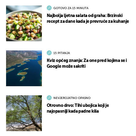
GOTOVO ZA 15 MINUTA
Najbolja ljetna salata od graha: Brzinski
recept za dane kada je prevruće za kuhanje
15 PITANJA
Kviz općeg znanja: Za one pred kojima se i
Google može sakriti
NEVJEROJATNO OPASNO
Otrovno drvo: Tihi ubojica koji je
najopasniji kada padne kiša