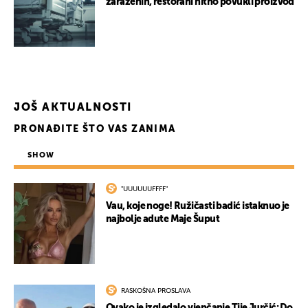
zaraženih, restorani hitno povukli proizvod
JOŠ AKTUALNOSTI
PRONAĐITE ŠTO VAS ZANIMA
SHOW
"UUUUUUFFFF"
Vau, koje noge! Ružičasti badić istaknuo je
najbolje adute Maje Šuput
RASKOŠNA PROSLAVA