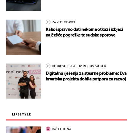
ZA POSLODAVCE
Kako ispravno dati nekome otkaz i izbjeći
najčešće pogreške te sudske sporove
POKROVITELJ PHILIP MORRIS ZAGREB
Digitalna rješenja za stvarne probleme: Dva
hrvatska projekta dobila potporu za razvoj
LIFESTYLE
BAŠ EFEKTNA