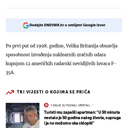
Dodajte DNEVNIK.hr u omiljeni Google izvor
Po prvi put od 1998. godine, Velika Britanija obnavlja
sposobnost izvođenja nuklearnih zračnih udara
kupnjom 12 američkih radarski nevidljivih lovaca F-
35A.
TRI VIJESTI O KOJIMA SE PRIČA
"I DALJE SU PLESALI, VRIŠTALI..."
Turisti mu zapalili apartman: "U 30 minuta
nestalo je 50 godina našeg života, supruga
i ja ne možemo oka sklopiti"