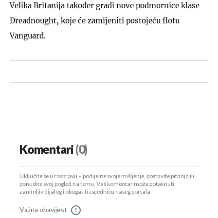
Velika Britanija također gradi nove podmornice klase
Dreadnought, koje će zamijeniti postojeću flotu
Vanguard.
Komentari
(0)
Uključite se u raspravu – podijelite svoje mišljenje, postavite pitanja ili
ponudite svoj pogled na temu. Vaš komentar može potaknuti
zanimljiv dijalog i obogatiti zajednicu našeg portala.
Važna obavijest
!