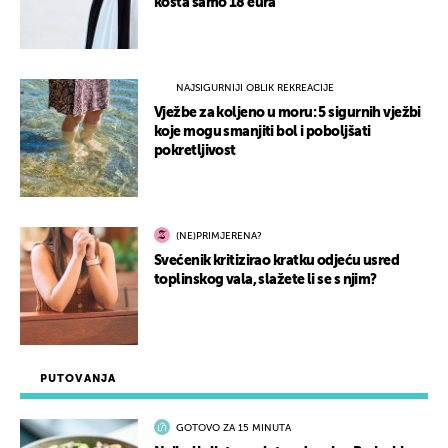
košta samo 18 eura
NAJSIGURNIJI OBLIK REKREACIJE
Vježbe za koljeno u moru: 5 sigurnih vježbi
koje mogu smanjiti bol i poboljšati
pokretljivost
(NE)PRIMJERENA?
Svećenik kritizirao kratku odjeću usred
toplinskog vala, slažete li se s njim?
PUTOVANJA
GOTOVO ZA 15 MINUTA