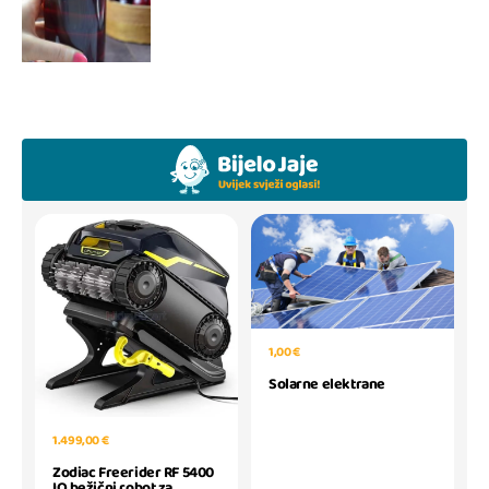
1,00 €
Solarne elektrane
1.499,00 €
Zodiac Freerider RF 5400
IQ bežični robot za