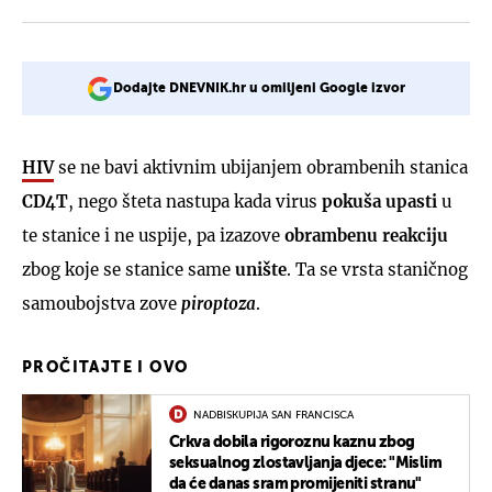
Dodajte DNEVNIK.hr u omiljeni Google izvor
HIV
se ne bavi aktivnim ubijanjem obrambenih stanica
CD4T
, nego šteta nastupa kada virus
pokuša
upasti
u
te stanice i ne uspije, pa izazove
obrambenu reakciju
zbog koje se stanice same
unište
. Ta se vrsta staničnog
samoubojstva zove
piroptoza
.
PROČITAJTE I OVO
NADBISKUPIJA SAN FRANCISCA
Crkva dobila rigoroznu kaznu zbog
seksualnog zlostavljanja djece: "Mislim
da će danas sram promijeniti stranu"