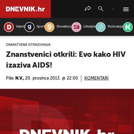
Vijesti
Sport
Showbizz
Lifestyle
Putovanja
PRETRAŽITE VIJESTI
ZNANSTVENA ISTRAŽIVANJA
Znanstvenici otkrili: Evo kako HIV
izaziva AIDS!
Piše
N.V.,
20. prosinca 2013. @ 22:00
KOMENTARI