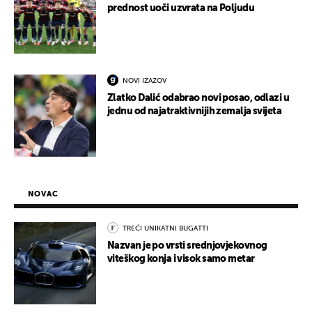
prednost uoči uzvrata na Poljudu
NOVI IZAZOV
Zlatko Dalić odabrao novi posao, odlazi u
jednu od najatraktivnijih zemalja svijeta
NOVAC
TREĆI UNIKATNI BUGATTI
Nazvan je po vrsti srednjovjekovnog
viteškog konja i visok samo metar