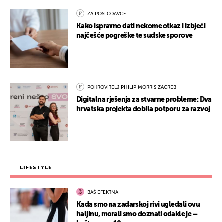
ZA POSLODAVCE
Kako ispravno dati nekome otkaz i izbjeći
najčešće pogreške te sudske sporove
POKROVITELJ PHILIP MORRIS ZAGREB
Digitalna rješenja za stvarne probleme: Dva
hrvatska projekta dobila potporu za razvoj
LIFESTYLE
BAŠ EFEKTNA
Kada smo na zadarskoj rivi ugledali ovu
haljinu, morali smo doznati odakle je –