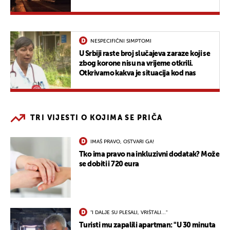
NESPECIFIČNI SIMPTOMI
U Srbiji raste broj slučajeva zaraze koji se
zbog korone nisu na vrijeme otkrili.
Otkrivamo kakva je situacija kod nas
TRI VIJESTI O KOJIMA SE PRIČA
IMAŠ PRAVO, OSTVARI GA!
Tko ima pravo na inkluzivni dodatak? Može
se dobiti i 720 eura
"I DALJE SU PLESALI, VRIŠTALI..."
Turisti mu zapalili apartman: "U 30 minuta