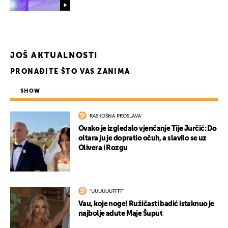
JOŠ AKTUALNOSTI
PRONAĐITE ŠTO VAS ZANIMA
SHOW
RASKOŠNA PROSLAVA
Ovako je izgledalo vjenčanje Tije Jurčić: Do
oltara ju je dopratio očuh, a slavilo se uz
Olivera i Rozgu
"UUUUUUFFFF"
Vau, koje noge! Ružičasti badić istaknuo je
najbolje adute Maje Šuput