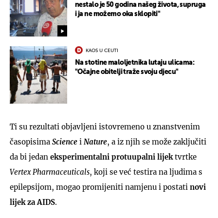
nestalo je 50 godina našeg života, supruga
i ja ne možemo oka sklopiti"
KAOS U CEUTI
Na stotine maloljetnika lutaju ulicama:
"Očajne obitelji traže svoju djecu"
Ti su rezultati objavljeni istovremeno u znanstvenim
časopisima
Science
i
Nature
, a iz njih se može zaključiti
da bi jedan
eksperimentalni protuupalni lijek
tvrtke
Vertex Pharmaceuticals
, koji se već testira na ljudima s
epilepsijom, mogao promijeniti namjenu i postati
novi
lijek za AIDS
.