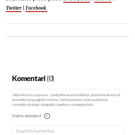
Twitter
|
Facebook
Komentari
(0)
Uključite se u raspravu – podijelite svoje mišljenje, postavite pitanja ili
ponudite svoj pogled na temu. Vaš komentar može potaknuti
zanimljiv dijalog i obogatiti zajednicu našeg portala.
Važna obavijest
!