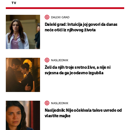
TV
DALEKI GRAD
Daleki grad: Intuicija joj govori da danas
neće otići iz njihovog života
NASLJEDNIK
Želi da njih troje sretno žive, a nije ni
svjesna da ga je odavno izgubila
NASLJEDNIK
Nasljednik: Nije očekivala takve uvrede od
vlastite majke