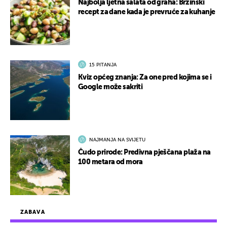
Najbolja ljetna salata od graha: Brzinski
recept za dane kada je prevruće za kuhanje
15 PITANJA
Kviz općeg znanja: Za one pred kojima se i
Google može sakriti
NAJMANJA NA SVIJETU
Čudo prirode: Predivna pješčana plaža na
100 metara od mora
ZABAVA