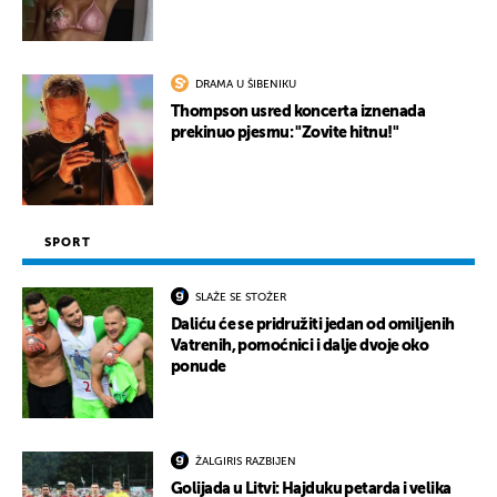
DRAMA U ŠIBENIKU
Thompson usred koncerta iznenada
prekinuo pjesmu: "Zovite hitnu!"
SPORT
SLAŽE SE STOŽER
Daliću će se pridružiti jedan od omiljenih
Vatrenih, pomoćnici i dalje dvoje oko
ponude
ŽALGIRIS RAZBIJEN
Golijada u Litvi: Hajduku petarda i velika