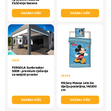
čisšćenje bazena
SAZNAJ VIŠE
SAZNAJ VIŠE
1,00 €
PERGOLA Sunbreaker
500R - premium rješenje
za vanjski prostor
29,99 €
Mickey Mouse Lets Go
dječja posteljina, 140200
cm
SAZNAJ VIŠE
SAZNAJ VIŠE