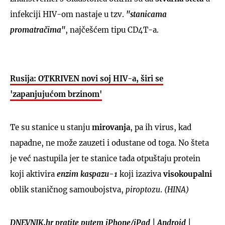
infekciji HIV-om nastaje u tzv.
"stanicama
promatračima"
, najčešćem tipu CD4T-a.
Rusija: OTKRIVEN novi soj HIV-a, širi se
'zapanjujućom brzinom'
Te su stanice u stanju
mirovanja
, pa ih virus, kad
napadne, ne može zauzeti i odustane od toga. No šteta
je već nastupila jer te stanice tada otpuštaju protein
koji aktivira
enzim kaspazu-1
koji izaziva
visokoupalni
oblik staničnog samoubojstva,
piroptozu
.
(HINA)
DNEVNIK.hr pratite putem
iPhone/iPad
|
Android
|