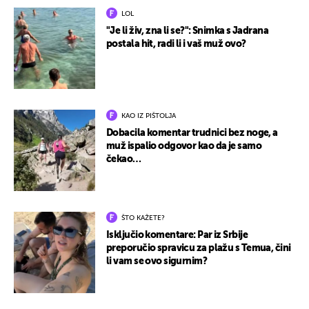
LOL
"Je li živ, zna li se?": Snimka s Jadrana
postala hit, radi li i vaš muž ovo?
KAO IZ PIŠTOLJA
Dobacila komentar trudnici bez noge, a
muž ispalio odgovor kao da je samo
čekao…
ŠTO KAŽETE?
Isključio komentare: Par iz Srbije
preporučio spravicu za plažu s Temua, čini
li vam se ovo sigurnim?