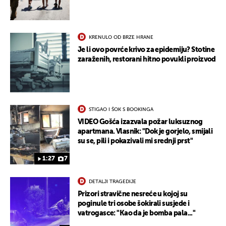
UKLJUČITE NOTIFIKACIJE
KRENULO OD BRZE HRANE
Je li ovo povrće krivo za epidemiju? Stotine
zaraženih, restorani hitno povukli proizvod
STIGAO I ŠOK S BOOKINGA
VIDEO Gošća izazvala požar luksuznog
apartmana. Vlasnik: "Dok je gorjelo, smijali
su se, pili i pokazivali mi srednji prst"
1:27
7
DETALJI TRAGEDIJE
Prizori stravične nesreće u kojoj su
poginule tri osobe šokirali susjede i
vatrogasce: "Kao da je bomba pala..."