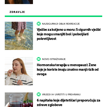
ZDRAVLJE
NAJSIGURNIJI OBLIK REKREACIJE
Vježbe za koljeno u moru: 5 sigurnih vježbi
koje mogu smanjiti bol i poboljšati
pokretljivost
NOVO ISTRAŽIVANJE
Hormonska terapija u menopauzi: Žene
koje je koriste imaju znatno manji rizik od
ovoga
VRIJEDI IH UVRSTITI U PREHRANU
6 napitaka koje dijetetičari preporučuju za
zdrave zglobove