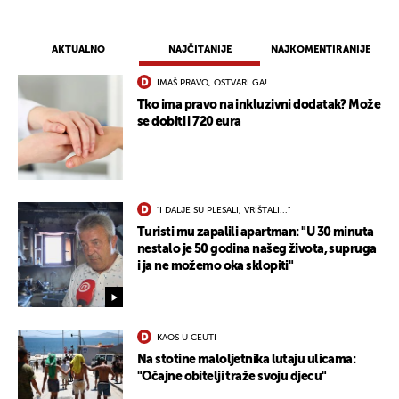
AKTUALNO
NAJČITANIJE
NAJKOMENTIRANIJE
IMAŠ PRAVO, OSTVARI GA!
Tko ima pravo na inkluzivni dodatak? Može
se dobiti i 720 eura
"I DALJE SU PLESALI, VRIŠTALI..."
Turisti mu zapalili apartman: "U 30 minuta
nestalo je 50 godina našeg života, supruga
i ja ne možemo oka sklopiti"
KAOS U CEUTI
Na stotine maloljetnika lutaju ulicama:
"Očajne obitelji traže svoju djecu"