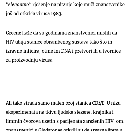
"elegantno"
rješenje na pitanje koje muči znanstvenike
još od otkrića virusa
1983.
Greene
kaže da su godinama znanstvenici mislili da
HIV ubija stanice obrambenog sustava tako što ih
izravno inficira, otme im DNA i pretvori ih u tvornice
za proizvodnju virusa.
Ali tako strada samo malen broj stanica
CD4T
. U nizu
eksperimenata na tkivu ljudske slezene, krajnika i
limfnih čvorova uzetih s pacijenata zaraženih HIV-om,
znanstvenici s Gladstonea otkrili su da
stvarna šteta
u