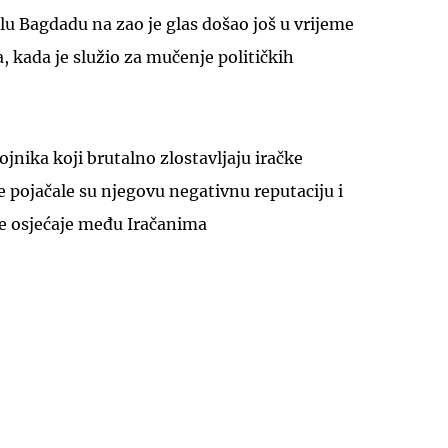
u Bagdadu na zao je glas došao još u vrijeme
 kada je služio za mučenje političkih
jnika koji brutalno zlostavljaju iračke
UKLJUČITE NOTIFIKACIJE
 pojačale su njegovu negativnu reputaciju i
e osjećaje među Iračanima