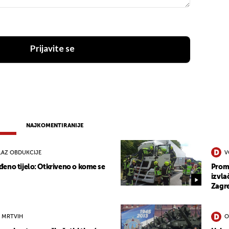
Prijavite se
NAJKOMENTIRANIJE
LAZ OBDUKCIJE
V
eno tijelo: Otkriveno o kome se
Prome
izvla
Zagr
 MRTVIH
O