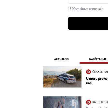
1500 znakova preostalo
AKTUALNO
NAJČITANIJE
ČEKA SE NA
U moru pronađ
radi
RASTE BROJ