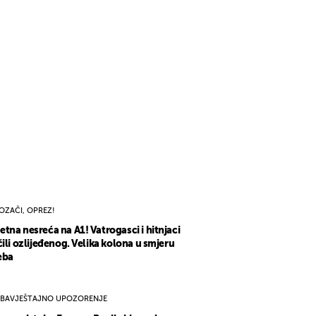
OZAČI, OPREZ!
tna nesreća na A1! Vatrogasci i hitnjaci
čili ozlijeđenog. Velika kolona u smjeru
eba
BAVJEŠTAJNO UPOZORENJE