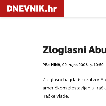
PRETRAŽIT
Zloglasni Ab
Piše
HINA,
02. rujna 2006. @ 10:50
Zloglasni bagdadski zatvor Abu
američkom zlostavljanju irač
iračke vlade.