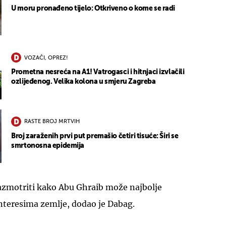
U moru pronađeno tijelo: Otkriveno o kome se radi
VOZAČI, OPREZ!
Prometna nesreća na A1! Vatrogasci i hitnjaci izvlačili
ozlijeđenog. Velika kolona u smjeru Zagreba
RASTE BROJ MRTVIH
Broj zaraženih prvi put premašio četiri tisuće: Širi se
smrtonosna epidemija
razmotriti kako Abu Ghraib može najbolje
nteresima zemlje, dodao je Dabag.