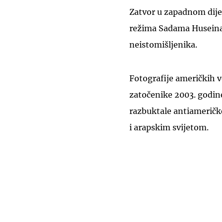
Zatvor u zapadnom dijel
režima Sadama Huseina,
neistomišljenika.
Fotografije američkih vo
zatočenike 2003. godine
razbuktale antiameričk
i arapskim svijetom.