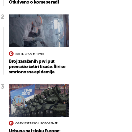
Otkriveno o kome se radi
RASTE BROJ MRTVIH
Broj zaraženih prvi put
premašio četiri tisuće: Širi se
smrtonosna epidemija
OBAVJEŠTAJNO UPOZORENJE
Uzbuna na istoku Europe: