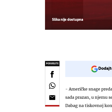
Slika nije dostupna
PODIJELITE
Dodajt
- Američke snage preda
sada prazan, u njemu se
Dabag na tiskovnoj konf