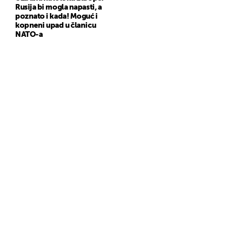
Rusija bi mogla napasti, a
poznato i kada! Moguć i
kopneni upad u članicu
NATO-a