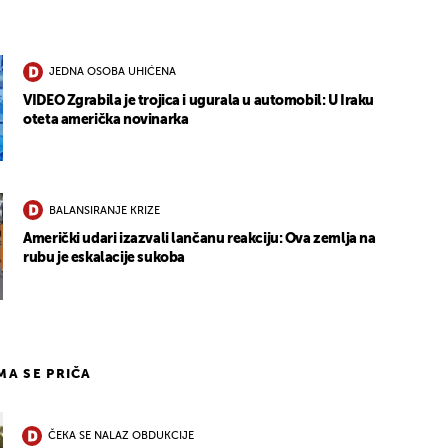
JEDNA OSOBA UHIĆENA
VIDEO Zgrabila je trojica i ugurala u automobil: U Iraku
oteta američka novinarka
BALANSIRANJE KRIZE
Američki udari izazvali lančanu reakciju: Ova zemlja na
rubu je eskalacije sukoba
IMA SE PRIČA
ČEKA SE NALAZ OBDUKCIJE