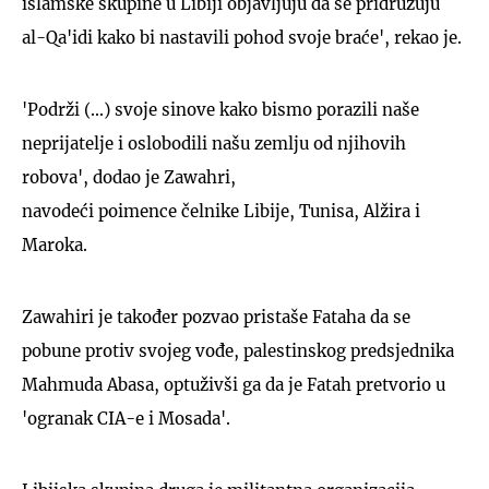
islamske skupine u Libiji objavljuju da se pridružuju
al-Qa'idi kako bi nastavili pohod svoje braće', rekao je.
'Podrži (...) svoje sinove kako bismo porazili naše
neprijatelje i oslobodili našu zemlju od njihovih
robova', dodao je Zawahri,
navodeći poimence čelnike Libije, Tunisa, Alžira i
Maroka.
Zawahiri je također pozvao pristaše Fataha da se
pobune protiv svojeg vođe, palestinskog predsjednika
Mahmuda Abasa, optuživši ga da je Fatah pretvorio u
'ogranak CIA-e i Mosada'.