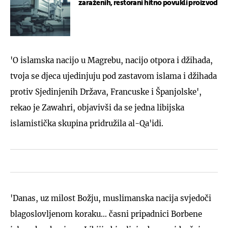
zaraženih, restorani hitno povukli proizvod
'O islamska nacijo u Magrebu, nacijo otpora i džihada,
tvoja se djeca ujedinjuju pod zastavom islama i džihada
protiv Sjedinjenih Država, Francuske i Španjolske',
rekao je Zawahri, objavivši da se jedna libijska
islamistička skupina pridružila al-Qa'idi.
'Danas, uz milost Božju, muslimanska nacija svjedoči
blagoslovljenom koraku... časni pripadnici Borbene