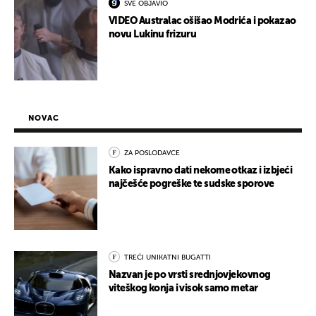
SVE OBJAVIO
VIDEO Australac ošišao Modrića i pokazao
novu Lukinu frizuru
NOVAC
ZA POSLODAVCE
Kako ispravno dati nekome otkaz i izbjeći
najčešće pogreške te sudske sporove
TREĆI UNIKATNI BUGATTI
Nazvan je po vrsti srednjovjekovnog
viteškog konja i visok samo metar