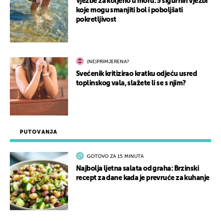
Vježbe za koljeno u moru: 5 sigurnih vježbi
koje mogu smanjiti bol i poboljšati
pokretljivost
(NE)PRIMJERENA?
Svećenik kritizirao kratku odjeću usred
toplinskog vala, slažete li se s njim?
PUTOVANJA
GOTOVO ZA 15 MINUTA
Najbolja ljetna salata od graha: Brzinski
recept za dane kada je prevruće za kuhanje