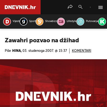
Vijesti
Sport
Showbizz
Lifestyle
Putovanja
PRETRAŽITE VIJESTI
Zawahri pozvao na džihad
Piše
HINA,
03. studenoga 2007. @ 15:37
KOMENTARI