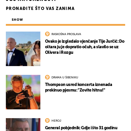
PRONAĐITE ŠTO VAS ZANIMA
SHOW
RASKOŠNA PROSLAVA
Ovako je izgledalo vjenčanje Tije Jurčić: Do
oltara ju je dopratio očuh, a slavilo se uz
Olivera i Rozgu
DRAMA U ŠIBENIKU
Thompson usred koncerta iznenada
prekinuo pjesmu: "Zovite hitnu!"
HEROJ
General pobjednik: Gdje i što 31 godinu