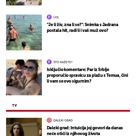
LOL
"Je li živ, zna li se?": Snimka s Jadrana
postala hit, radi li i vaš muž ovo?
ŠTO KAŽETE?
Isključio komentare: Par iz Srbije
preporučio spravicu za plažu s Temua, čini
li vam se ovo sigurnim?
TV
DALEKI GRAD
Daleki grad: Intuicija joj govori da danas
neće otići iz njihovog života