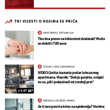
TRI VIJESTI O KOJIMA SE PRIČA
IMAŠ PRAVO, OSTVARI GA!
Tko ima pravo na inkluzivni dodatak? Može
se dobiti i 720 eura
STIGAO I ŠOK S BOOKINGA
VIDEO Gošća izazvala požar luksuznog
apartmana. Vlasnik: "Dok je gorjelo, smijali
su se, pili i pokazivali mi srednji prst"
1:27
7
KRENULO OD BRZE HRANE
Je li ovo povrće krivo za epidemiju? Stotine