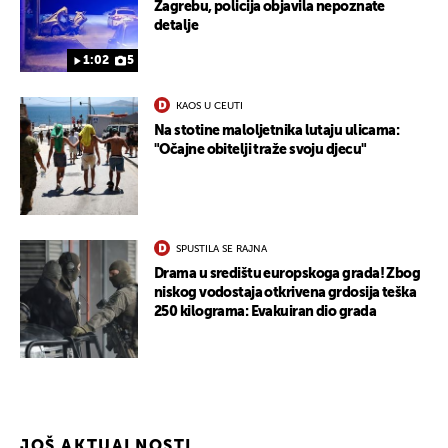
Zagrebu, policija objavila nepoznate
detalje
1:02
5
KAOS U CEUTI
UKLJUČITE NOTIFIKACIJE
Na stotine maloljetnika lutaju ulicama:
"Očajne obitelji traže svoju djecu"
SPUSTILA SE RAJNA
Drama u središtu europskoga grada! Zbog
niskog vodostaja otkrivena grdosija teška
250 kilograma: Evakuiran dio grada
JOŠ AKTUALNOSTI