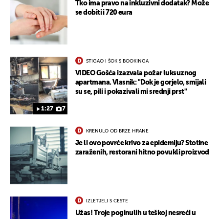
Tko ima pravo na inkluzivni dodatak? Može
se dobiti i 720 eura
STIGAO I ŠOK S BOOKINGA
VIDEO Gošća izazvala požar luksuznog
apartmana. Vlasnik: "Dok je gorjelo, smijali
su se, pili i pokazivali mi srednji prst"
1:27
7
KRENULO OD BRZE HRANE
Je li ovo povrće krivo za epidemiju? Stotine
zaraženih, restorani hitno povukli proizvod
IZLETJELI S CESTE
Užas! Troje poginulih u teškoj nesreći u