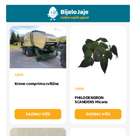
1,00 €
Krone comprima cv150xc
7,00 €
PHILODENDRON
SCANDENS Micans
SAZNAJ VIŠE
SAZNAJ VIŠE