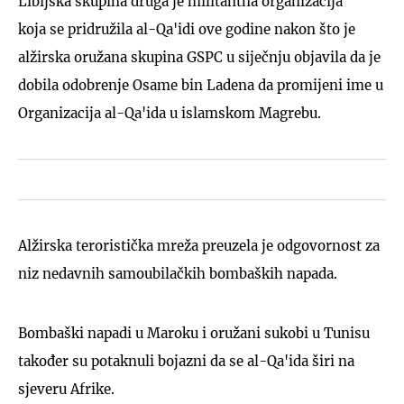
Libijska skupina druga je militantna organizacija
koja se pridružila al-Qa'idi ove godine nakon što je
alžirska oružana skupina GSPC u siječnju objavila da je
dobila odobrenje Osame bin Ladena da promijeni ime u
Organizacija al-Qa'ida u islamskom Magrebu.
Alžirska teroristička mreža preuzela je odgovornost za
niz nedavnih samoubilačkih bombaških napada.
Bombaški napadi u Maroku i oružani sukobi u Tunisu
također su potaknuli bojazni da se al-Qa'ida širi na
sjeveru Afrike.