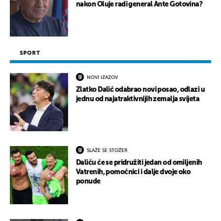
nakon Oluje radi general Ante Gotovina?
SPORT
NOVI IZAZOV
Zlatko Dalić odabrao novi posao, odlazi u
jednu od najatraktivnijih zemalja svijeta
SLAŽE SE STOŽER
Daliću će se pridružiti jedan od omiljenih
Vatrenih, pomoćnici i dalje dvoje oko
ponude