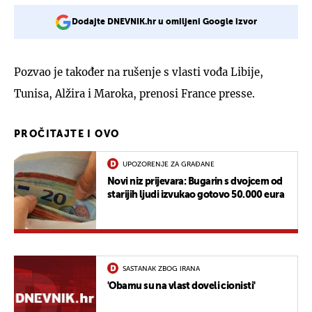
Dodajte DNEVNIK.hr u omiljeni Google izvor
Pozvao je također na rušenje s vlasti vođa Libije,
Tunisa, Alžira i Maroka, prenosi France presse.
PROČITAJTE I OVO
UPOZORENJE ZA GRAĐANE
Novi niz prijevara: Bugarin s dvojcem od
starijih ljudi izvukao gotovo 50.000 eura
SASTANAK ZBOG IRANA
'Obamu su na vlast doveli cionisti'