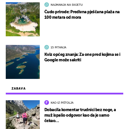
NAJMANJA NA SVIJETU
Čudo prirode: Predivna pješčana plaža na
100 metara od mora
15 PITANJA
Kviz općeg znanja: Za one pred kojima se i
Google može sakriti
ZABAVA
KAO IZ PIŠTOLJA
Dobacila komentar trudnici bez noge, a
muž ispalio odgovor kao da je samo
čekao…