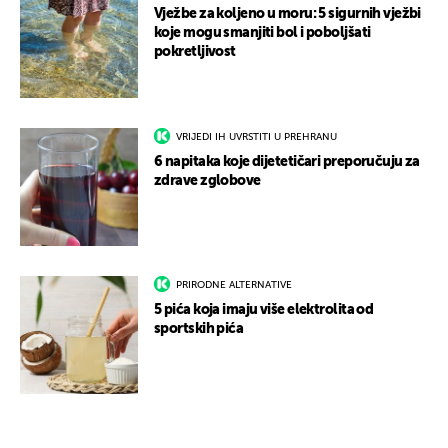
Vježbe za koljeno u moru: 5 sigurnih vježbi
koje mogu smanjiti bol i poboljšati
pokretljivost
VRIJEDI IH UVRSTITI U PREHRANU
6 napitaka koje dijetetičari preporučuju za
zdrave zglobove
PRIRODNE ALTERNATIVE
5 pića koja imaju više elektrolita od
sportskih pića