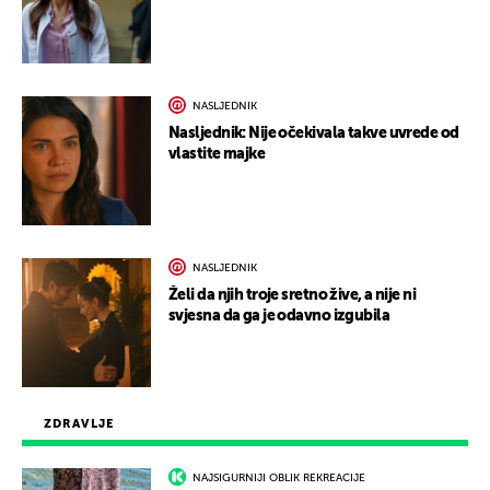
NASLJEDNIK
Nasljednik: Nije očekivala takve uvrede od
vlastite majke
NASLJEDNIK
Želi da njih troje sretno žive, a nije ni
svjesna da ga je odavno izgubila
ZDRAVLJE
NAJSIGURNIJI OBLIK REKREACIJE