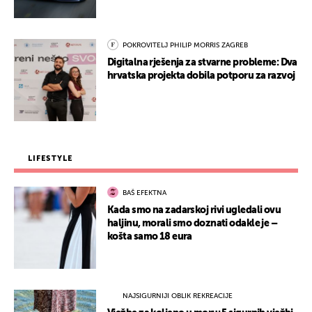
POKROVITELJ PHILIP MORRIS ZAGREB
Digitalna rješenja za stvarne probleme: Dva
hrvatska projekta dobila potporu za razvoj
LIFESTYLE
BAŠ EFEKTNA
Kada smo na zadarskoj rivi ugledali ovu
haljinu, morali smo doznati odakle je –
košta samo 18 eura
NAJSIGURNIJI OBLIK REKREACIJE