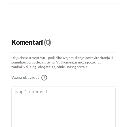
Komentari
(0)
Uključite se u raspravu – podijelite svoje mišljenje, postavite pitanja ili
ponudite svoj pogled na temu. Vaš komentar može potaknuti
zanimljiv dijalog i obogatiti zajednicu našeg portala.
Važna obavijest
!