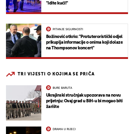
"Idite kući!"
PITANJE SIGURNOSTI
Božinović otkrio: "Protuteroristički odjel
prikuplja informacije o onima koji dolaze
na Thompsonov koncert"
TRI VIJESTI O KOJIMA SE PRIČA
BURE BARUTA
Ukrajinski stručnjak upozorava na novu
prijetnju: Ovaj grad u BiH-u bi mogao biti
žarište
DRAMA U RIJECI