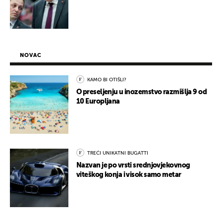
NOVAC
KAMO BI OTIŠLI?
O preseljenju u inozemstvo razmišlja 9 od
10 Europljana
TREĆI UNIKATNI BUGATTI
Nazvan je po vrsti srednjovjekovnog
viteškog konja i visok samo metar