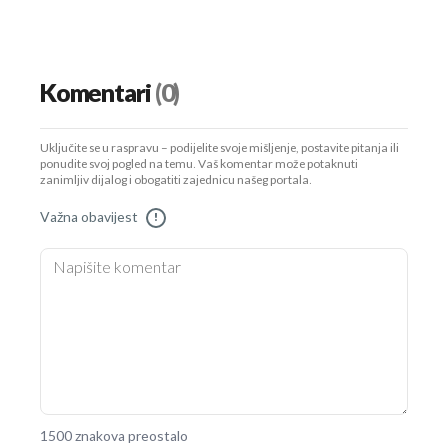
Komentari
(0)
Uključite se u raspravu – podijelite svoje mišljenje, postavite pitanja ili
ponudite svoj pogled na temu. Vaš komentar može potaknuti
zanimljiv dijalog i obogatiti zajednicu našeg portala.
Važna obavijest
!
1500 znakova preostalo