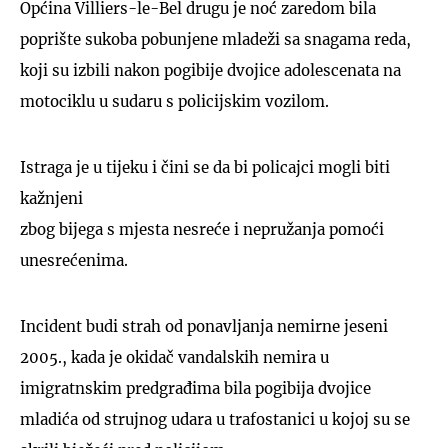
Općina Villiers-le-Bel drugu je noć zaredom bila
poprište sukoba pobunjene mladeži sa snagama reda,
koji su izbili nakon pogibije dvojice adolescenata na
motociklu u sudaru s policijskim vozilom.
Istraga je u tijeku i čini se da bi policajci mogli biti
kažnjeni
zbog bijega s mjesta nesreće i nepružanja pomoći
unesrećenima.
Incident budi strah od ponavljanja nemirne jeseni
2005., kada je okidač vandalskih nemira u
imigratnskim predgrađima bila pogibija dvojice
mladića od strujnog udara u trafostanici u kojoj su se