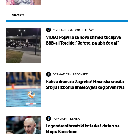
SPORT
CIPELARILI GA DOK JE LEŽAO
VIDEO Pojavila se nova snimka tučnjave
BBB-a i Torcide: "Je*ote, pa ubit će ga!"
DRAMATIČAN PREOKRET
Kakva drama u Zagrebu! Hrvatska srušila
Srbiju i izborila finale Svjetskog prvenstva
POMOĆNI TRENER
Legendarni hrvatski košarkaš došao na
klupu Barcelone