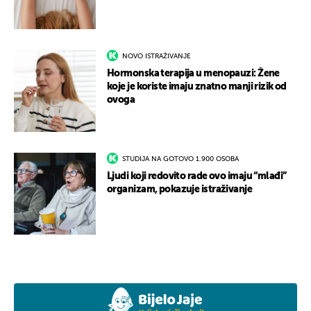
NOVO ISTRAŽIVANJE
Hormonska terapija u menopauzi: Žene
koje je koriste imaju znatno manji rizik od
ovoga
STUDIJA NA GOTOVO 1.900 OSOBA
Ljudi koji redovito rade ovo imaju “mlađi”
organizam, pokazuje istraživanje