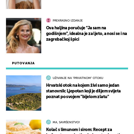
PREKRASNO IZDANJE
Ova haljina poručuje “Ja sam na
godišnjem”, idealna je za ljeto, a nosi se i na
zagrebačkoj špici
PUTOVANJA
UŽIVANJE NA "PRIVATNOM" OTOKU
Hrvatski otok na kojem živi samo jedan
stanovnik: Ljepotan koji je diljem svijeta
poznat po svojem "bijelom zlatu"
MA, SAVRŠENSTVO!
Kolač s limunom i sirom: Recept za