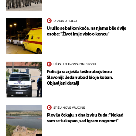
DRAMA U RIJECI
Urušio se balkon kuće, na njemu bile dvije
osobe: "Život im je visio o koncu"
UŽAS U SLAVONSKOM BRODU
Policija razrješila teško ubojstvo u
Slavoniji: Jedan ubod bio je koban.
Objavljeni detalji
STIŽU NOVE VRUĆINE
Plovila čekaju, s dna izviru čuda: "Nekad
sam se tu kupao, sad igram nogomet"