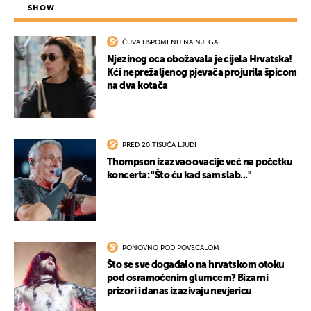
SHOW
ČUVA USPOMENU NA NJEGA
Njezinog oca obožavala je cijela Hrvatska!
Kći neprežaljenog pjevača projurila špicom
na dva kotača
PRED 20 TISUĆA LJUDI
Thompson izazvao ovacije već na početku
koncerta: "Što ću kad sam slab..."
PONOVNO POD POVEĆALOM
Što se sve događalo na hrvatskom otoku
pod osramoćenim glumcem? Bizarni
prizori i danas izazivaju nevjericu