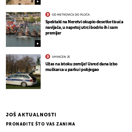
OD METKOVIĆA DO PLOČA
Spektakl na Neretvi okupio desetke tisuća
navijača, u napetoj utrci bodrio ih i sam
premijer
UHVAĆEN JE
Užas na istoku zemlje! Usred dana izbo
muškarca u parku i pobjegao
JOŠ AKTUALNOSTI
PRONAĐITE ŠTO VAS ZANIMA