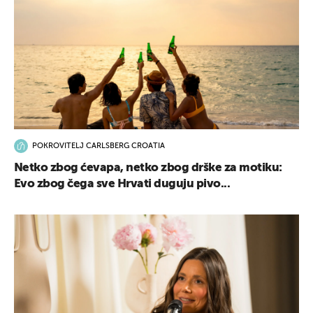
POKROVITELJ CARLSBERG CROATIA
Netko zbog ćevapa, netko zbog drške za motiku:
Evo zbog čega sve Hrvati duguju pivo...