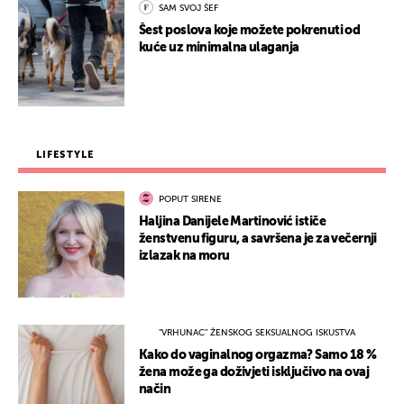
SAM SVOJ ŠEF
Šest poslova koje možete pokrenuti od
kuće uz minimalna ulaganja
LIFESTYLE
POPUT SIRENE
Haljina Danijele Martinović ističe
ženstvenu figuru, a savršena je za večernji
izlazak na moru
"VRHUNAC" ŽENSKOG SEKSUALNOG ISKUSTVA
Kako do vaginalnog orgazma? Samo 18 %
žena može ga doživjeti isključivo na ovaj
način