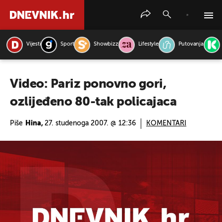
Vijesti
Sport
Showbizz
Lifestyle
Putovanja
PRETRAŽITE VIJESTI
Video: Pariz ponovno gori,
ozlijeđeno 80-tak policajaca
Piše
Hina,
27. studenoga 2007. @ 12:36
KOMENTARI