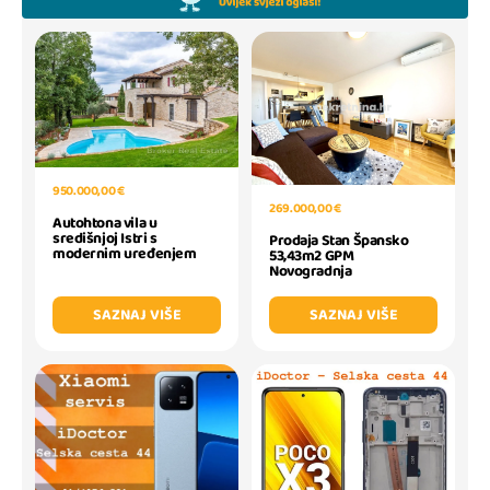
950.000,00 €
269.000,00 €
Autohtona vila u
središnjoj Istri s
Prodaja Stan Špansko
modernim uređenjem
53,43m2 GPM
Novogradnja
SAZNAJ VIŠE
SAZNAJ VIŠE