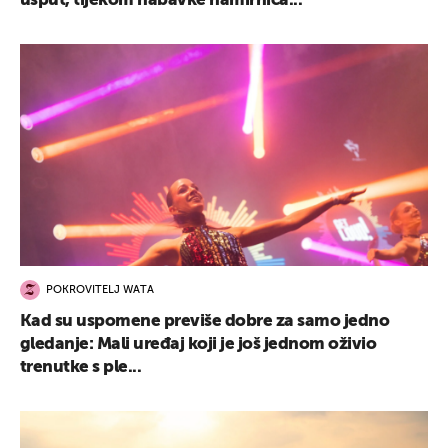
usput, tijekom nabavke namirnica...
POKROVITELJ WATA
Kad su uspomene previše dobre za samo jedno
gledanje: Mali uređaj koji je još jednom oživio
trenutke s ple...