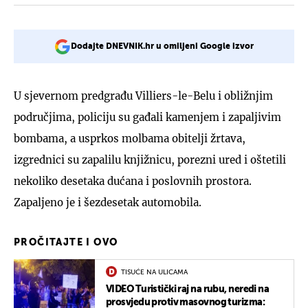
Dodajte DNEVNIK.hr u omiljeni Google izvor
U sjevernom predgrađu Villiers-le-Belu i obližnjim
područjima, policiju su gađali kamenjem i zapaljivim
bombama, a usprkos molbama obitelji žrtava,
izgrednici su zapalilu knjižnicu, porezni ured i oštetili
nekoliko desetaka dućana i poslovnih prostora.
Zapaljeno je i šezdesetak automobila.
PROČITAJTE I OVO
TISUĆE NA ULICAMA
VIDEO Turistički raj na rubu, neredi na
prosvjedu protiv masovnog turizma: