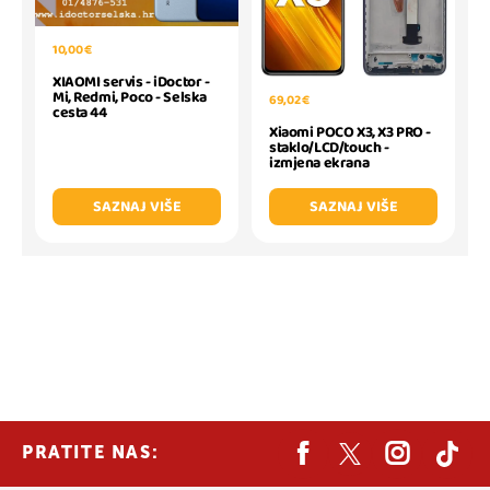
10,00 €
XIAOMI servis - iDoctor -
Mi, Redmi, Poco - Selska
69,02 €
cesta 44
Xiaomi POCO X3, X3 PRO -
staklo/LCD/touch -
izmjena ekrana
SAZNAJ VIŠE
SAZNAJ VIŠE
PRATITE NAS: