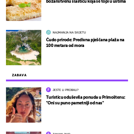
božanstvenu slasticu koja se topi u ustima
NAJMANJA NA SVIJETU
Čudo prirode: Predivna pješčana plaža na
100 metara od mora
ZABAVA
JESTE LI PROBALI?
Turisticu oduševila ponuda u Primoštenu:
"Oni su puno pametniji od nas"