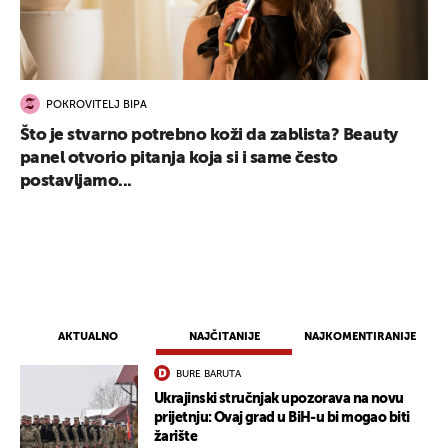
POKROVITELJ BIPA
Što je stvarno potrebno koži da zablista? Beauty
panel otvorio pitanja koja si i same često
UKLJUČITE NOTIFIKACIJE
postavljamo...
AKTUALNO
NAJČITANIJE
NAJKOMENTIRANIJE
BURE BARUTA
Ukrajinski stručnjak upozorava na novu
prijetnju: Ovaj grad u BiH-u bi mogao biti
žarište