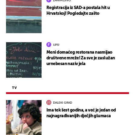
ZANIMLJIVO
Registracija iz SAD-a postala hit u
Hrvatskoj! Pogledajte zašto
UPS!
Meni domaćeg restorana nasmijao
društvene mreže! Za sve je zaslužan
urnebesan naziv jela
TV
DALEKI GRAD
Ima tek šest godina, a već je jedan od
najnagrađivanijih dječjih glumaca