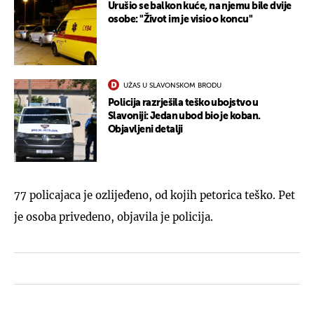
Urušio se balkon kuće, na njemu bile dvije
osobe: "Život im je visio o koncu"
UŽAS U SLAVONSKOM BRODU
Policija razrješila teško ubojstvo u
Slavoniji: Jedan ubod bio je koban.
Objavljeni detalji
77 policajaca je ozlijeđeno, od kojih petorica teško. Pet
je osoba privedeno, objavila je policija.