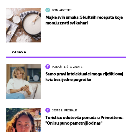
BON APPETIT!
Majke svih umaka: 5 kultnih recepata koje
moraju znati svi kuhari
ZABAVA
POKAŽITE ŠTO ZNATE!
Samo pravi intelektualci mogu riješiti ovaj
kviz bez ijedne pogreške
JESTE LI PROBALI?
Turisticu oduševila ponuda u Primoštenu:
"Oni su puno pametniji od nas"