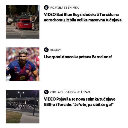
POJAVILA SE SNIMKA
VIDEO Bad Blue Boysi dočekali Torcidu na
aerodromu, izbila velika masovna tučnjava
BOMBA!
Liverpool doveo kapetana Barcelone!
CIPELARILI GA DOK JE LEŽAO
VIDEO Pojavila se nova snimka tučnjave
BBB-a i Torcide: "Je*ote, pa ubit će ga!"