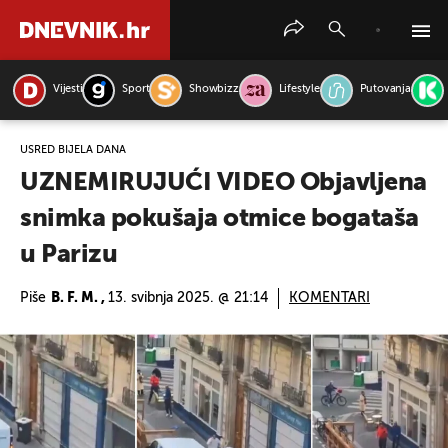
Vijesti
Sport
Showbizz
Lifestyle
Putovanja
PRETRAŽITE VIJESTI
USRED BIJELA DANA
UZNEMIRUJUĆI VIDEO Objavljena
snimka pokušaja otmice bogataša
u Parizu
Piše
B. F. M. ,
13. svibnja 2025. @ 21:14
KOMENTARI