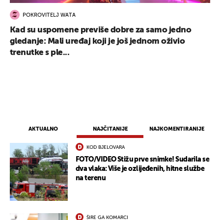
POKROVITELJ WATA
Kad su uspomene previše dobre za samo jedno
gledanje: Mali uređaj koji je još jednom oživio
trenutke s ple...
AKTUALNO
NAJČITANIJE
NAJKOMENTIRANIJE
KOD BJELOVARA
FOTO/VIDEO Stižu prve snimke! Sudarila se
dva vlaka: Više je ozlijeđenih, hitne službe
na terenu
ŠIRE GA KOMARCI