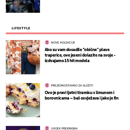
LIFESTYLE
NOVE KOLEKCIJE
Ako su vam dosadile “obične” plave
traperice, ove jeseni dolazite na svoje -
izdvajamo 15 hit modela
PREJEDNOSTAVNO ZA SLOŽITI
Ovo je pravi ljetni tiramisu s limunom i
borovnicama – baš osvježava i jako je fin
UVIJEK PREKRASNA