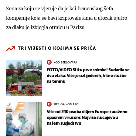
Žena za koju se vjeruje da je kći francuskog šefa
kompanije koja se bavi kriptovalutama u utorak ujutro
za dlaku je izbjegla otmicu u Parizu.
TRI VIJESTI O KOJIMA SE PRIČA
KOD BJELOVARA
FOTO/VIDEO Stižu prve snimke! Sudarila se
dva vlaka: Više je ozlijeđenih, hitne službe
na terenu
ŠIRE GA KOMARCI
Više od 240 osoba diljem Europe zaraženo
opasnim virusom: Najviše slučajeva u
našem susjedstvu