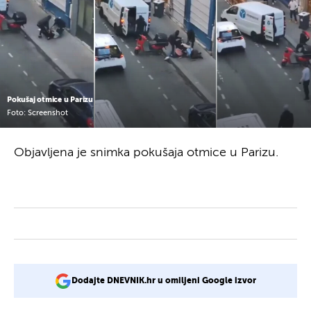
Pokušaj otmice u Parizu
Foto: Screenshot
Objavljena je snimka pokušaja otmice u Parizu.
Dodajte DNEVNIK.hr u omiljeni Google izvor