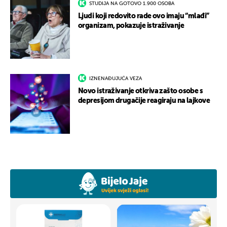
STUDIJA NA GOTOVO 1.900 OSOBA
Ljudi koji redovito rade ovo imaju “mlađi”
organizam, pokazuje istraživanje
IZNENAĐUJUĆA VEZA
Novo istraživanje otkriva zašto osobe s
depresijom drugačije reagiraju na lajkove