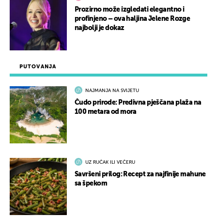
Prozirno može izgledati elegantno i
profinjeno – ova haljina Jelene Rozge
najbolji je dokaz
PUTOVANJA
NAJMANJA NA SVIJETU
Čudo prirode: Predivna pješčana plaža na
100 metara od mora
UZ RUČAK ILI VEČERU
Savršeni prilog: Recept za najfinije mahune
sa špekom