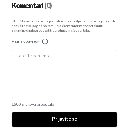
Komentari
(0)
Uključite se u raspravu – podijelite svoje mišljenje, postavite pitanja ili
ponudite svoj pogled na temu. Vaš komentar može potaknuti
zanimljiv dijalog i obogatiti zajednicu našeg portala.
Važna obavijest
!
1500 znakova preostalo
Prijavite se