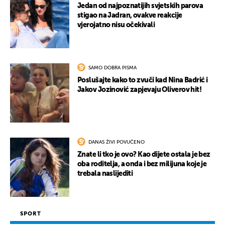
Jedan od najpoznatijih svjetskih parova
stigao na Jadran, ovakve reakcije
vjerojatno nisu očekivali
SAMO DOBRA PISMA
Poslušajte kako to zvuči kad Nina Badrić i
Jakov Jozinović zapjevaju Oliverov hit!
DANAS ŽIVI POVUČENO
Znate li tko je ovo? Kao dijete ostala je bez
oba roditelja, a onda i bez milijuna koje je
trebala naslijediti
SPORT