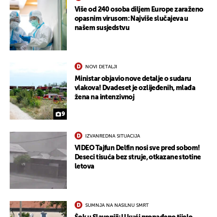
Više od 240 osoba diljem Europe zaraženo
opasnim virusom: Najviše slučajeva u
našem susjedstvu
NOVI DETALJI
Ministar objavio nove detalje o sudaru
vlakova! Dvadeset je ozlijeđenih, mlađa
žena na intenzivnoj
9
IZVANREDNA SITUACIJA
VIDEO Tajfun Delfin nosi sve pred sobom!
Deseci tisuća bez struje, otkazane stotine
letova
SUMNJA NA NASILNU SMRT