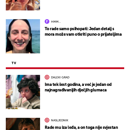
HMM…
To rade samo psihopati: Jedan detalj s
mora može vam otkriti puno o prijateljima
TV
DALEKI GRAD
Ima tek šest godina, a već je jedan od
najnagrađivanijih dječjih glumaca
NASLJEDNIK
Rade mu iza leđa, a on toga nije svjestan