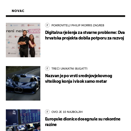
NOVAC
POKROVITELJ PHILIP MORRIS ZAGREB
Digitalna rješenja za stvarne probleme: Dva
hrvatska projekta dobila potporu za razvoj
TREĆI UNIKATNI BUGATTI
Nazvan je po vrsti srednjovjekovnog
viteškog konja i visok samo metar
OVO JE 10 NAJBOLJIH
Europske dionice dosegnule su rekordne
razine