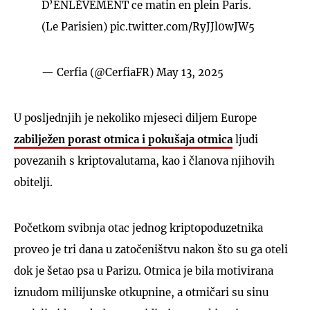
D’ENLÈVEMENT ce matin en plein Paris.
(Le Parisien)
pic.twitter.com/RyJJl0wJW5
— Cerfia (@CerfiaFR)
May 13, 2025
U posljednjih je nekoliko mjeseci diljem Europe
zabilježen porast otmica i pokušaja otmica
ljudi
povezanih s kriptovalutama, kao i članova njihovih
obitelji.
Početkom svibnja otac jednog kriptopoduzetnika
proveo je tri dana u zatočeništvu nakon što su ga oteli
dok je šetao psa u Parizu. Otmica je bila motivirana
iznudom milijunske otkupnine, a otmičari su sinu