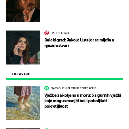
DALEKI GRAD
Daleki grad: Jako je ljuta jer se miješa u
njezine stvari
ZDRAVLJE
NAJSIGURNIJI OBLIK REKREACIJE
Vježbe za koljeno u moru: 5 sigurnih vježbi
koje mogu smanjiti bol i poboljšati
pokretljivost