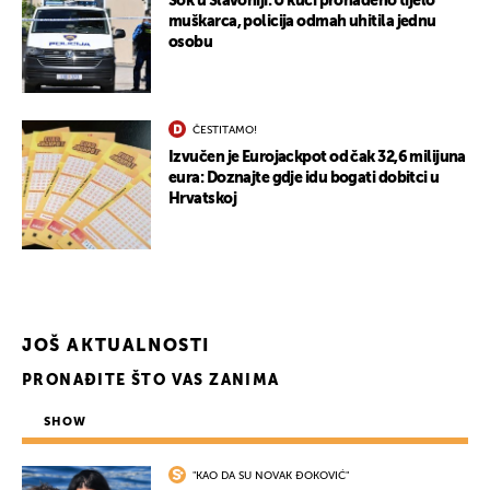
Šok u Slavoniji: U kući pronađeno tijelo
muškarca, policija odmah uhitila jednu
osobu
ČESTITAMO!
Izvučen je Eurojackpot od čak 32,6 milijuna
eura: Doznajte gdje idu bogati dobitci u
Hrvatskoj
UKLJUČITE NOTIFIKACIJE
JOŠ AKTUALNOSTI
PRONAĐITE ŠTO VAS ZANIMA
SHOW
"KAO DA SU NOVAK ĐOKOVIĆ"