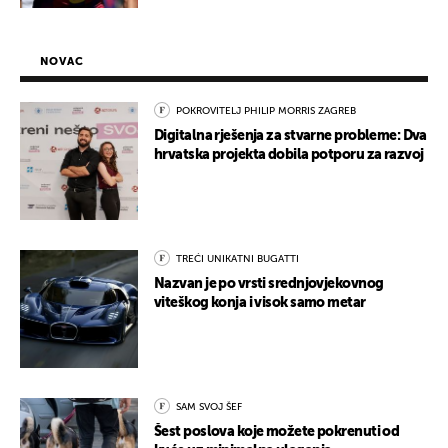
NOVAC
POKROVITELJ PHILIP MORRIS ZAGREB
Digitalna rješenja za stvarne probleme: Dva
hrvatska projekta dobila potporu za razvoj
TREĆI UNIKATNI BUGATTI
Nazvan je po vrsti srednjovjekovnog
viteškog konja i visok samo metar
SAM SVOJ ŠEF
Šest poslova koje možete pokrenuti od