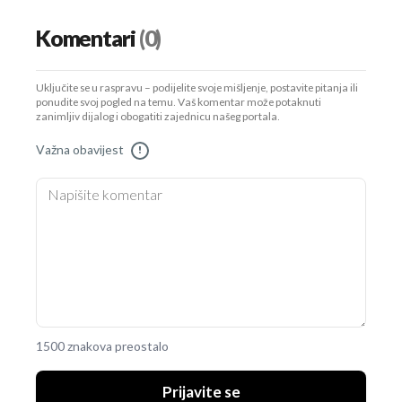
Komentari
(0)
Uključite se u raspravu – podijelite svoje mišljenje, postavite pitanja ili
ponudite svoj pogled na temu. Vaš komentar može potaknuti
zanimljiv dijalog i obogatiti zajednicu našeg portala.
Važna obavijest
!
1500 znakova preostalo
Prijavite se