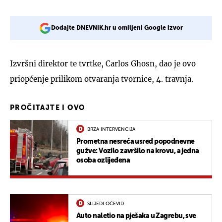
Dodajte DNEVNIK.hr u omiljeni Google izvor
Izvršni direktor te tvrtke, Carlos Ghosn, dao je ovo
priopćenje prilikom otvaranja tvornice, 4. travnja.
PROČITAJTE I OVO
BRZA INTERVENCIJA
Prometna nesreća usred popodnevne
gužve: Vozilo završilo na krovu, a jedna
osoba ozlijeđena
SLIJEDI OČEVID
Auto naletio na pješaka u Zagrebu, sve