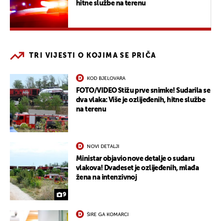
hitne službe na terenu
TRI VIJESTI O KOJIMA SE PRIČA
KOD BJELOVARA
FOTO/VIDEO Stižu prve snimke! Sudarila se
dva vlaka: Više je ozlijeđenih, hitne službe
na terenu
NOVI DETALJI
Ministar objavio nove detalje o sudaru
vlakova! Dvadeset je ozlijeđenih, mlađa
žena na intenzivnoj
9
ŠIRE GA KOMARCI