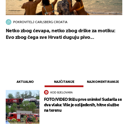
POKROVITELJ CARLSBERG CROATIA
Netko zbog ćevapa, netko zbog drške za motiku:
Evo zbog čega sve Hrvati duguju pivo...
AKTUALNO
NAJČITANIJE
NAJKOMENTIRANIJE
KOD BJELOVARA
FOTO/VIDEO Stižu prve snimke! Sudarila se
dva vlaka: Više je ozlijeđenih, hitne službe
na terenu