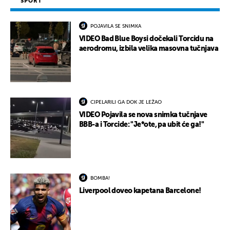
SPORT
POJAVILA SE SNIMKA
VIDEO Bad Blue Boysi dočekali Torcidu na
aerodromu, izbila velika masovna tučnjava
CIPELARILI GA DOK JE LEŽAO
VIDEO Pojavila se nova snimka tučnjave
BBB-a i Torcide: "Je*ote, pa ubit će ga!"
BOMBA!
Liverpool doveo kapetana Barcelone!