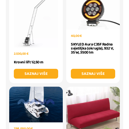
40,00 €
SKYLED Aura C35F Radna
svjetiljka (okrugla), 932 V,
35 W, 3500 lm
2.530,00 €
Krovni lift 12,50 m
SAZNAJ VIŠE
SAZNAJ VIŠE
798.000,00 €