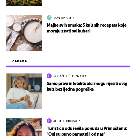
BON APPETIT!
Majke svih umaka: 5 kultnih recepata koje
moraju znati svi kuhari
ZABAVA
POKAŽITE ŠTO ZNATE!
Samo pravi intelektualci mogu riješiti ovaj
kviz bez ijedne pogreške
JESTE LI PROBALI?
Turisticu oduševila ponuda u Primoštenu:
"Oni su puno pametniji od nas"