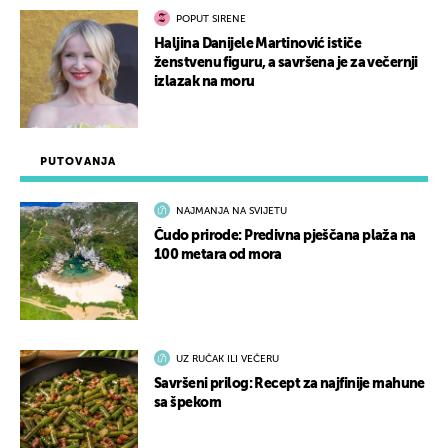
POPUT SIRENE
Haljina Danijele Martinović ističe
ženstvenu figuru, a savršena je za večernji
izlazak na moru
PUTOVANJA
NAJMANJA NA SVIJETU
Čudo prirode: Predivna pješčana plaža na
100 metara od mora
UZ RUČAK ILI VEČERU
Savršeni prilog: Recept za najfinije mahune
sa špekom