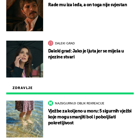
Rade mu iza leđa, a on toga nije svjestan
DALEKI GRAD
Daleki grad: Jako je ljuta jer se miješa u
njezine stvari
ZDRAVLJE
NAJSIGURNIJI OBLIK REKREACIJE
Vježbe za koljeno u moru: 5 sigurnih vježbi
koje mogu smanjiti bol i poboljšati
pokretljivost