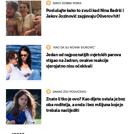
SAMO DOBRA PISMA
Poslušajte kako to zvuči kad Nina Badrić i
Jakov Jozinović zapjevaju Oliverov hit!
"KAO DA SU NOVAK ĐOKOVIĆ"
Jedan od najpoznatijih svjetskih parova
stigao na Jadran, ovakve reakcije
vjerojatno nisu očekivali
DANAS ŽIVI POVUČENO
Znate li tko je ovo? Kao dijete ostala je bez
oba roditelja, a onda i bez milijuna koje je
trebala naslijediti