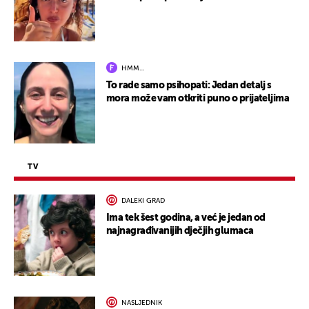
HMM…
To rade samo psihopati: Jedan detalj s
mora može vam otkriti puno o prijateljima
TV
DALEKI GRAD
Ima tek šest godina, a već je jedan od
najnagrađivanijih dječjih glumaca
NASLJEDNIK