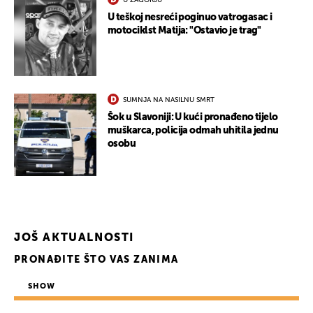
U ZAGORJU
U teškoj nesreći poginuo vatrogasac i
motociklst Matija: "Ostavio je trag"
SUMNJA NA NASILNU SMRT
Šok u Slavoniji: U kući pronađeno tijelo
muškarca, policija odmah uhitila jednu
osobu
JOŠ AKTUALNOSTI
PRONAĐITE ŠTO VAS ZANIMA
UKLJUČITE NOTIFIKACIJE
SHOW