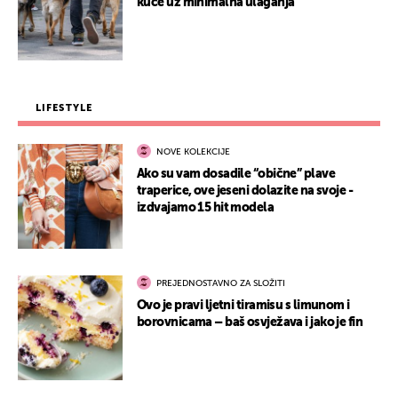
kuće uz minimalna ulaganja
LIFESTYLE
NOVE KOLEKCIJE
Ako su vam dosadile “obične” plave
traperice, ove jeseni dolazite na svoje -
izdvajamo 15 hit modela
PREJEDNOSTAVNO ZA SLOŽITI
Ovo je pravi ljetni tiramisu s limunom i
borovnicama – baš osvježava i jako je fin