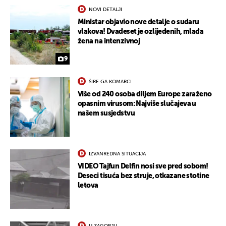
NOVI DETALJI
Ministar objavio nove detalje o sudaru
vlakova! Dvadeset je ozlijeđenih, mlađa
žena na intenzivnoj
9
ŠIRE GA KOMARCI
Više od 240 osoba diljem Europe zaraženo
opasnim virusom: Najviše slučajeva u
našem susjedstvu
IZVANREDNA SITUACIJA
VIDEO Tajfun Delfin nosi sve pred sobom!
Deseci tisuća bez struje, otkazane stotine
letova