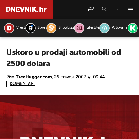
Vijesti
Sport
Showbizz
Lifestyle
Putovanja
PRETRAŽITE VIJESTI
Uskoro u prodaji automobili od
2500 dolara
Piše
TreeHugger.com,
26. travnja 2007. @ 09:44
KOMENTARI