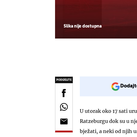
Slika nije dostupna
PODIJELITE
Dodajt
U utorak oko 17 sati ur
Ratzeburgu dok su u njem
bježati, a neki od njih u