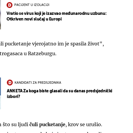
PACIJENT U IZOLACIJI
Vratio se virus koji je izazvao međunarodnu uzbunu:
Otkriven novi slučaj u Europi
uli pucketanje vjerojatno im je spasila život",
atrogasaca u Ratzeburgu.
KANDIDATI ZA PREDSJEDNIKA
ANKETA Za koga biste glasali da su danas predsjednički
izbori?
 što su ljudi
čuli pucketanje
, krov se urušio.