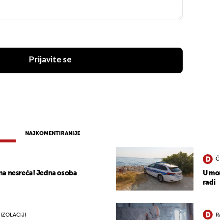
Prijavite se
NAJKOMENTIRANIJE
Č
na nesreća! Jedna osoba
U mor
radi
IZOLACIJI
R