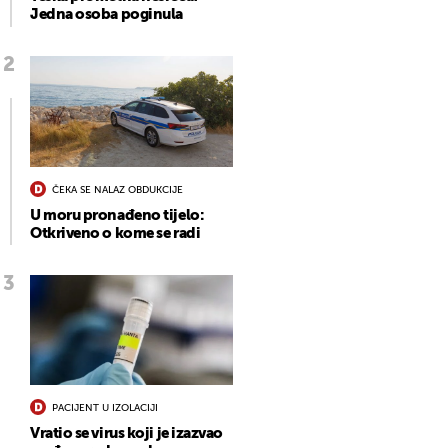
Jedna osoba poginula
ČEKA SE NALAZ OBDUKCIJE
U moru pronađeno tijelo:
Otkriveno o kome se radi
PACIJENT U IZOLACIJI
Vratio se virus koji je izazvao