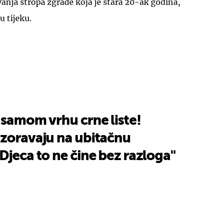
vanja stropa zgrade koja je stara 20-ak godina,
u tijeku.
UKLJUČITE NOTIFIKACIJE
 samom vrhu crne liste!
ozoravaju na ubitačnu
Djeca to ne čine bez razloga"