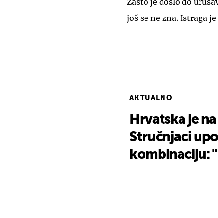
Zašto je došlo do uruša
još se ne zna. Istraga je 
AKTUALNO
Hrvatska je na
Stručnjaci up
kombinaciju: "