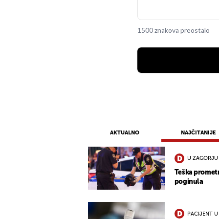
1500 znakova preostalo
AKTUALNO
NAJČITANIJE
U ZAGORJU
Teška promet
poginula
PACIJENT U 