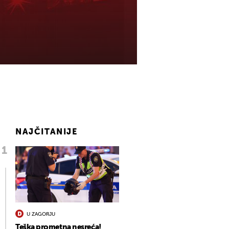
NAJČITANIJE
U ZAGORJU
Teška prometna nesreća!