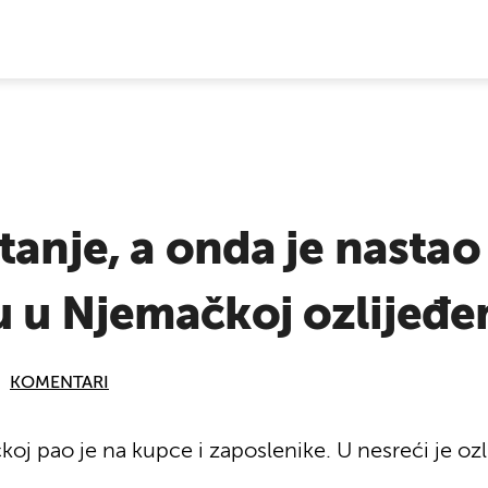
E VIJESTI
tanje, a onda je nastao
 u Njemačkoj ozlijeđen
KOMENTARI
oj pao je na kupce i zaposlenike. U nesreći je oz