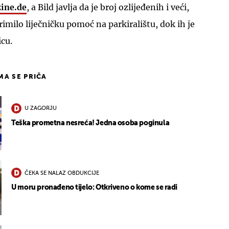
ine.de
, a Bild javlja da je broj ozlijeđenih i veći,
rimilo liječničku pomoć na parkiralištu, dok ih je
icu.
IMA SE PRIČA
U ZAGORJU
Teška prometna nesreća! Jedna osoba poginula
ČEKA SE NALAZ OBDUKCIJE
U moru pronađeno tijelo: Otkriveno o kome se radi