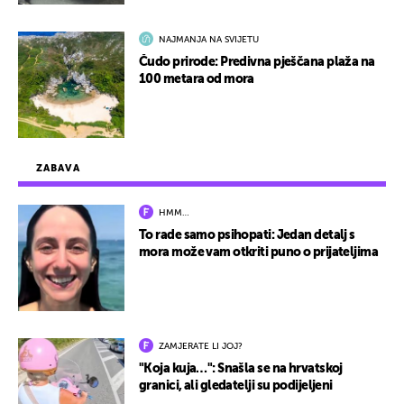
NAJMANJA NA SVIJETU
Čudo prirode: Predivna pješčana plaža na
100 metara od mora
ZABAVA
HMM…
To rade samo psihopati: Jedan detalj s
mora može vam otkriti puno o prijateljima
ZAMJERATE LI JOJ?
"Koja kuja…": Snašla se na hrvatskoj
granici, ali gledatelji su podijeljeni