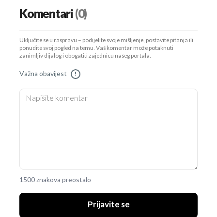
Komentari
(0)
Uključite se u raspravu – podijelite svoje mišljenje, postavite pitanja ili
ponudite svoj pogled na temu. Vaš komentar može potaknuti
zanimljiv dijalog i obogatiti zajednicu našeg portala.
Važna obavijest
!
1500 znakova preostalo
Prijavite se