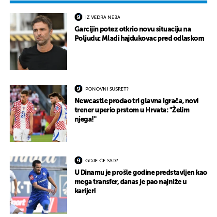
IZ VEDRA NEBA
Garcijin potez otkrio novu situaciju na
Poljudu: Mladi hajdukovac pred odlaskom
PONOVNI SUSRET?
Newcastle prodao tri glavna igrača, novi
trener uperio prstom u Hrvata: "Želim
njega!"
GDJE ĆE SAD?
U Dinamu je prošle godine predstavljen kao
mega transfer, danas je pao najniže u
karijeri