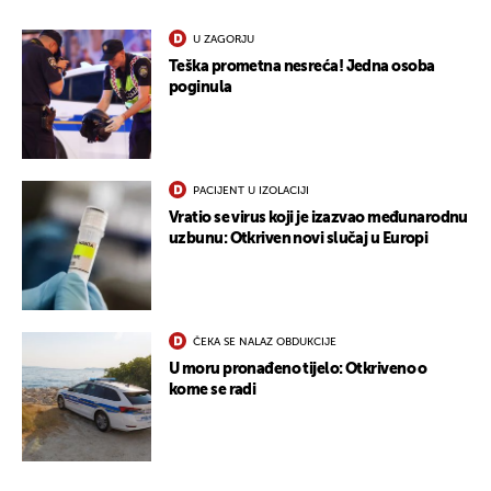
U ZAGORJU
Teška prometna nesreća! Jedna osoba
poginula
PACIJENT U IZOLACIJI
Vratio se virus koji je izazvao međunarodnu
uzbunu: Otkriven novi slučaj u Europi
ČEKA SE NALAZ OBDUKCIJE
U moru pronađeno tijelo: Otkriveno o
kome se radi