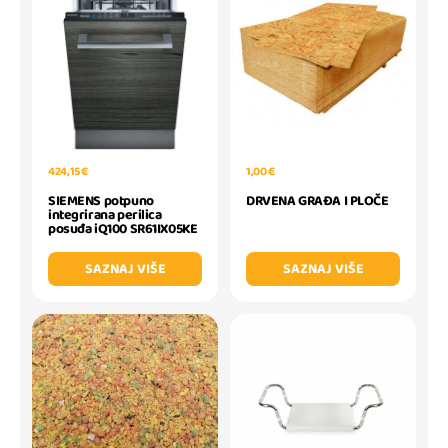
424,15 €
1,00 €
SIEMENS potpuno
DRVENA GRAĐA I PLOČE
integrirana perilica
posuđa iQ100 SR61IX05KE
SAZNAJ VIŠE
SAZNAJ VIŠE