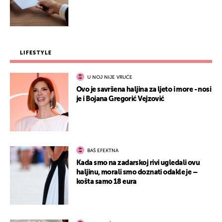
LIFESTYLE
U NOJ NIJE VRUĆE
Ovo je savršena haljina za ljeto i more - nosi
je i Bojana Gregorić Vejzović
BAŠ EFEKTNA
Kada smo na zadarskoj rivi ugledali ovu
haljinu, morali smo doznati odakle je –
košta samo 18 eura