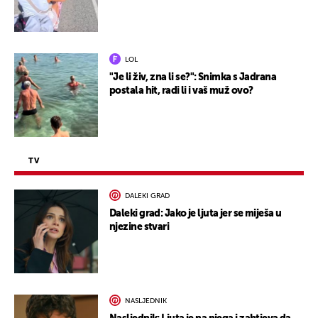
LOL
"Je li živ, zna li se?": Snimka s Jadrana
postala hit, radi li i vaš muž ovo?
TV
DALEKI GRAD
Daleki grad: Jako je ljuta jer se miješa u
njezine stvari
NASLJEDNIK