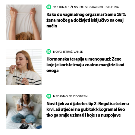
"VRHUNAC" ŽENSKOG SEKSUALNOG ISKUSTVA
Kako do vaginalnog orgazma? Samo 18 %
žena može ga doživjeti isključivo na ovaj
način
NOVO ISTRAŽIVANJE
Hormonska terapija u menopauzi: Žene
koje je koriste imaju znatno manji rizik od
ovoga
NEDAVNO JE ODOBREN
Novi lijek za dijabetes tip 2: Regulira šećer u
krvi, ali utječe i na gubitak kilograma! Evo
tko ga smije uzimati i koje su nuspojave