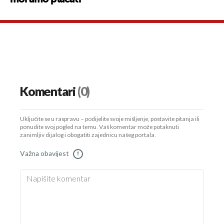
moramo plaćati"
Komentari
(0)
Uključite se u raspravu – podijelite svoje mišljenje, postavite pitanja ili
ponudite svoj pogled na temu. Vaš komentar može potaknuti
zanimljiv dijalog i obogatiti zajednicu našeg portala.
Važna obavijest
!