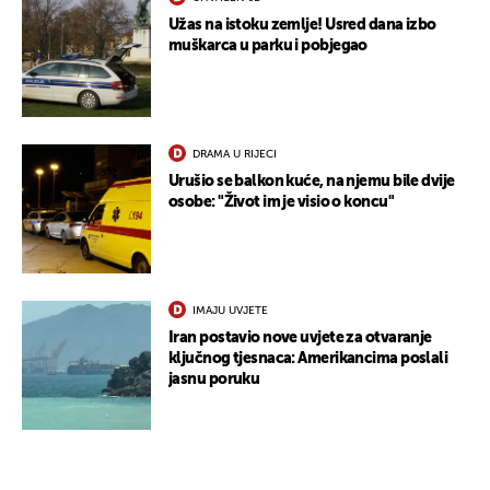
Užas na istoku zemlje! Usred dana izbo
muškarca u parku i pobjegao
DRAMA U RIJECI
Urušio se balkon kuće, na njemu bile dvije
osobe: "Život im je visio o koncu"
IMAJU UVJETE
Iran postavio nove uvjete za otvaranje
ključnog tjesnaca: Amerikancima poslali
jasnu poruku