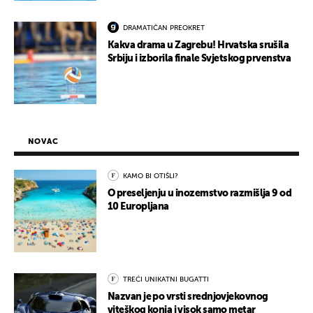
DRAMATIČAN PREOKRET
Kakva drama u Zagrebu! Hrvatska srušila
Srbiju i izborila finale Svjetskog prvenstva
NOVAC
KAMO BI OTIŠLI?
O preseljenju u inozemstvo razmišlja 9 od
10 Europljana
TREĆI UNIKATNI BUGATTI
Nazvan je po vrsti srednjovjekovnog
viteškog konja i visok samo metar