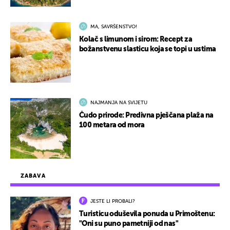
MA, SAVRŠENSTVO!
Kolač s limunom i sirom: Recept za
božanstvenu slasticu koja se topi u ustima
NAJMANJA NA SVIJETU
Čudo prirode: Predivna pješčana plaža na
100 metara od mora
ZABAVA
JESTE LI PROBALI?
Turisticu oduševila ponuda u Primoštenu:
"Oni su puno pametniji od nas"