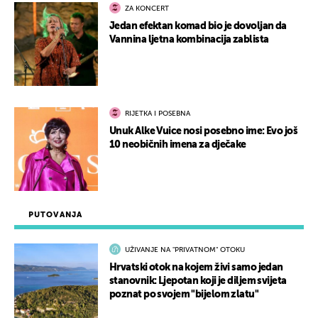
ZA KONCERT
Jedan efektan komad bio je dovoljan da
Vannina ljetna kombinacija zablista
RIJETKA I POSEBNA
Unuk Alke Vuice nosi posebno ime: Evo još
10 neobičnih imena za dječake
PUTOVANJA
UŽIVANJE NA "PRIVATNOM" OTOKU
Hrvatski otok na kojem živi samo jedan
stanovnik: Ljepotan koji je diljem svijeta
poznat po svojem "bijelom zlatu"