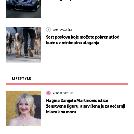
SAM SVOJ ŠEF
Šest poslova koje možete pokrenuti od
kuće uz minimalna ulaganja
LIFESTYLE
POPUT SIRENE
Haljina Danijele Martinović ističe
ženstvenu figuru, a savršena je za večernji
izlazak na moru