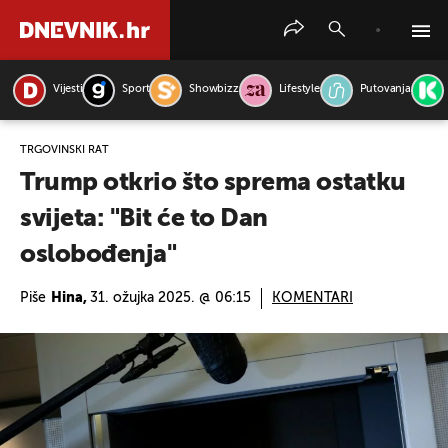
Vijesti
Sport
Showbizz
Lifestyle
Putovanja
PRETRAŽITE VIJESTI
TRGOVINSKI RAT
Trump otkrio što sprema ostatku
svijeta: "Bit će to Dan
oslobođenja"
Piše
Hina,
31. ožujka 2025. @ 06:15
KOMENTARI