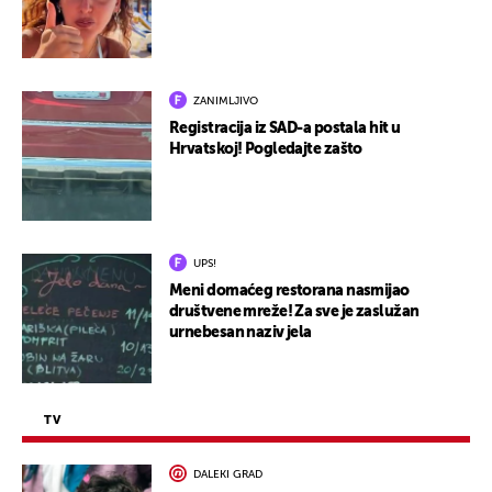
ZANIMLJIVO
Registracija iz SAD-a postala hit u
Hrvatskoj! Pogledajte zašto
UPS!
Meni domaćeg restorana nasmijao
društvene mreže! Za sve je zaslužan
urnebesan naziv jela
TV
DALEKI GRAD