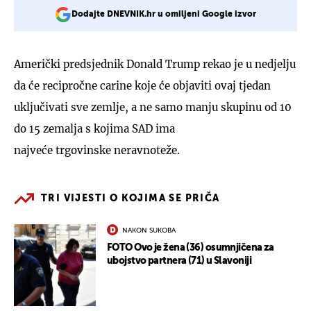
Dodajte DNEVNIK.hr u omiljeni Google izvor
Američki predsjednik Donald Trump rekao je u nedjelju
da će recipročne carine koje će objaviti ovaj tjedan
uključivati ​​sve zemlje, a ne samo manju skupinu od 10
do 15 zemalja s kojima SAD ima
najveće trgovinske neravnoteže.
TRI VIJESTI O KOJIMA SE PRIČA
NAKON SUKOBA
FOTO Ovo je žena (36) osumnjičena za
ubojstvo partnera (71) u Slavoniji