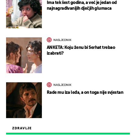
Ima tek šest godina, a već je jedan od
najnagrađivanijih dječjih glumaca
NASLJEDNIK
ANKETA: Koju ženu bi Serhat trebao
izabrati?
NASLJEDNIK
Rade mu iza leđa, a on toga nije svjestan
ZDRAVLJE