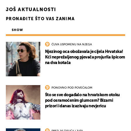
JOŠ AKTUALNOSTI
PRONAĐITE ŠTO VAS ZANIMA
SHOW
ČUVA USPOMENU NA NJEGA
Njezinog oca obožavala je cijela Hrvatska!
Kći neprežaljenog pjevača projurila špicom
na dva kotača
PONOVNO POD POVEĆALOM
Što se sve događalo na hrvatskom otoku
pod osramoćenim glumcem? Bizarni
prizori i danas izazivaju nevjericu
PRED 20 TISUĆA LJUDI