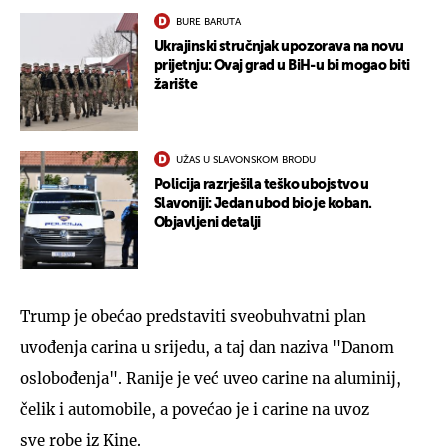
BURE BARUTA
Ukrajinski stručnjak upozorava na novu
prijetnju: Ovaj grad u BiH-u bi mogao biti
žarište
UŽAS U SLAVONSKOM BRODU
Policija razrješila teško ubojstvo u
Slavoniji: Jedan ubod bio je koban.
Objavljeni detalji
Trump je obećao predstaviti sveobuhvatni plan
uvođenja carina u srijedu, a taj dan naziva "Danom
oslobođenja". Ranije je već uveo carine na aluminij,
čelik i automobile, a povećao je i carine na uvoz
sve robe iz Kine.