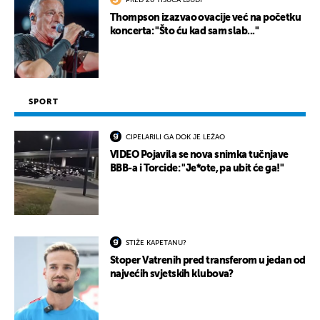
Thompson izazvao ovacije već na početku
koncerta: "Što ću kad sam slab..."
SPORT
CIPELARILI GA DOK JE LEŽAO
VIDEO Pojavila se nova snimka tučnjave
BBB-a i Torcide: "Je*ote, pa ubit će ga!"
STIŽE KAPETANU?
Stoper Vatrenih pred transferom u jedan od
najvećih svjetskih klubova?