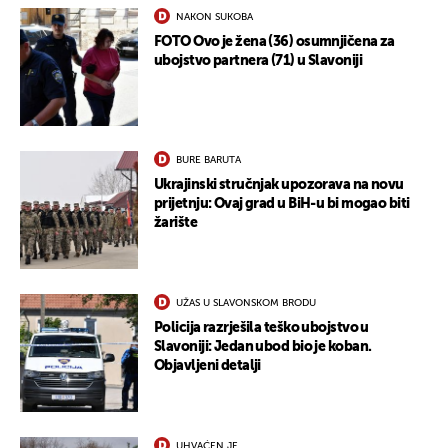
NAKON SUKOBA
FOTO Ovo je žena (36) osumnjičena za
ubojstvo partnera (71) u Slavoniji
BURE BARUTA
Ukrajinski stručnjak upozorava na novu
prijetnju: Ovaj grad u BiH-u bi mogao biti
žarište
UŽAS U SLAVONSKOM BRODU
Policija razrješila teško ubojstvo u
Slavoniji: Jedan ubod bio je koban.
Objavljeni detalji
UHVAĆEN JE