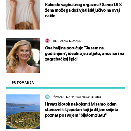
Kako do vaginalnog orgazma? Samo 18 %
žena može ga doživjeti isključivo na ovaj
način
PREKRASNO IZDANJE
Ova haljina poručuje “Ja sam na
godišnjem”, idealna je za ljeto, a nosi se i na
zagrebačkoj špici
PUTOVANJA
UŽIVANJE NA "PRIVATNOM" OTOKU
Hrvatski otok na kojem živi samo jedan
stanovnik: Ljepotan koji je diljem svijeta
poznat po svojem "bijelom zlatu"