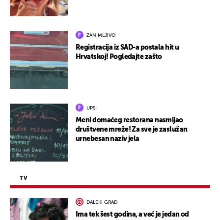
ZANIMLJIVO
Registracija iz SAD-a postala hit u
Hrvatskoj! Pogledajte zašto
UPS!
Meni domaćeg restorana nasmijao
društvene mreže! Za sve je zaslužan
urnebesan naziv jela
TV
DALEKI GRAD
Ima tek šest godina, a već je jedan od