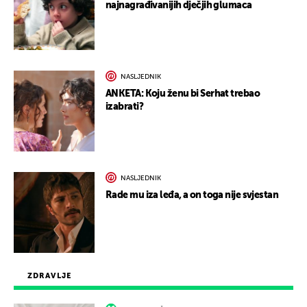
najnagrađivanijih dječjih glumaca
NASLJEDNIK
ANKETA: Koju ženu bi Serhat trebao
izabrati?
NASLJEDNIK
Rade mu iza leđa, a on toga nije svjestan
ZDRAVLJE