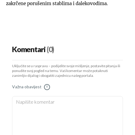
zakrčene porušenim stablima i dalekovodima.
Komentari
(0)
Uključite se u raspravu – podijelite svoje mišljenje, postavite pitanja ili
ponudite svoj pogled na temu. Vaš komentar može potaknuti
zanimljiv dijalog i obogatiti zajednicu našeg portala.
Važna obavijest
!