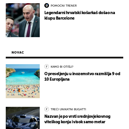
POMOĆNI TRENER
Legendarni hrvatski košarkaš došao na
klupu Barcelone
NOVAC
KAMO BI OTIŠLI?
O preseljenju u inozemstvo razmišlja 9 od
10 Europljana
TREĆI UNIKATNI BUGATTI
Nazvan je po vrsti srednjovjekovnog
viteškog konja i visok samo metar