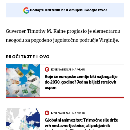
Dodajte DNEVNIK.hr u omiljeni Google izvor
Guverner Timothy M. Kaine proglasio je elementarnu
neogodu za pogođeno jugoistočno područje Virginije.
PROČITAJTE I OVO
IZNENAĐENJE NA VRHU
Koje će europske zemlje biti najbogatije
do 2030. godine? Jedna bilježi strelovit
uspon
IZNENAĐENJE NA VRHU
Globalni animozitet: Tri moćne sile drže
vrh neslavne ljestvice, ali pobjednik