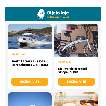
731.330,00 €
SWIFT TRAWLER 41,2025 -
1.060,46 €
Isprobajte ga u CHARTERU
Elektro bicikl brdski
sklopivi 500W
SAZNAJ VIŠE
SAZNAJ VIŠE