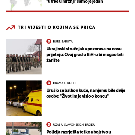
"utrke u mržnji" samo je jedan
TRI VIJESTI O KOJIMA SE PRIČA
BURE BARUTA
Ukrajinski stručnjak upozorava na novu
prijetnju: Ovaj grad u BiH-u bi mogao biti
žarište
DRAMA U RIJECI
Urušio se balkon kuće, na njemu bile dvije
osobe: "Život im je visio o koncu"
UŽAS U SLAVONSKOM BRODU
Policija razrješila teško ubojstvo u