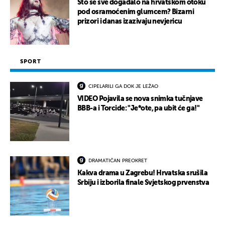
Što se sve događalo na hrvatskom otoku
pod osramoćenim glumcem? Bizarni
prizori i danas izazivaju nevjericu
SPORT
CIPELARILI GA DOK JE LEŽAO
VIDEO Pojavila se nova snimka tučnjave
BBB-a i Torcide: "Je*ote, pa ubit će ga!"
DRAMATIČAN PREOKRET
Kakva drama u Zagrebu! Hrvatska srušila
Srbiju i izborila finale Svjetskog prvenstva