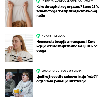
"VRHUNAC" ŽENSKOG SEKSUALNOG ISKUSTVA
Kako do vaginalnog orgazma? Samo 18 %
žena može ga doživjeti isključivo na ovaj
način
NOVO ISTRAŽIVANJE
Hormonska terapija u menopauzi: Žene
koje je koriste imaju znatno manji rizik od
ovoga
STUDIJA NA GOTOVO 1.900 OSOBA
Ljudi koji redovito rade ovo imaju “mlađi”
organizam, pokazuje istraživanje