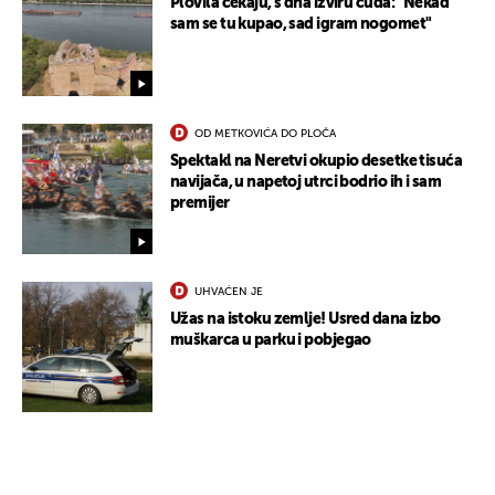
Plovila čekaju, s dna izviru čuda: "Nekad
sam se tu kupao, sad igram nogomet"
OD METKOVIĆA DO PLOČA
Spektakl na Neretvi okupio desetke tisuća
navijača, u napetoj utrci bodrio ih i sam
premijer
UHVAĆEN JE
Užas na istoku zemlje! Usred dana izbo
muškarca u parku i pobjegao