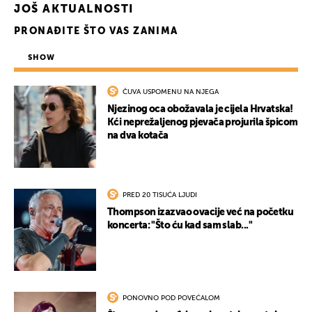
JOŠ AKTUALNOSTI
PRONAĐITE ŠTO VAS ZANIMA
SHOW
ČUVA USPOMENU NA NJEGA
Njezinog oca obožavala je cijela Hrvatska!
UKLJUČITE NOTIFIKACIJE
Kći neprežaljenog pjevača projurila špicom
na dva kotača
PRED 20 TISUĆA LJUDI
Thompson izazvao ovacije već na početku
koncerta: "Što ću kad sam slab..."
PONOVNO POD POVEĆALOM