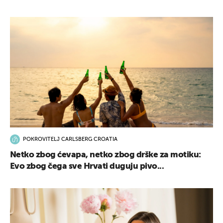
POKROVITELJ CARLSBERG CROATIA
Netko zbog ćevapa, netko zbog drške za motiku:
Evo zbog čega sve Hrvati duguju pivo...