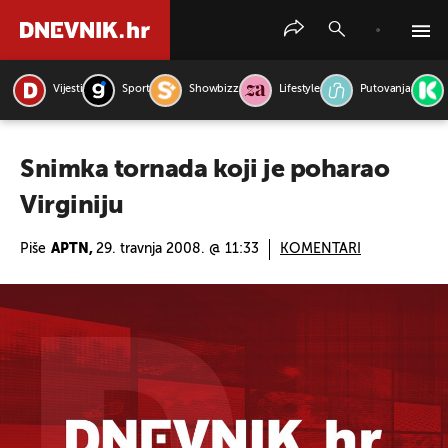
Vijesti
Sport
Showbizz
Lifestyle
Putovanja
PRETRAŽITE VIJESTI
Snimka tornada koji je poharao
Virginiju
Piše
APTN,
29. travnja 2008. @ 11:33
KOMENTARI