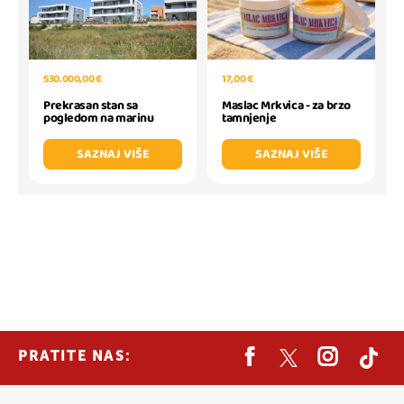
530.000,00 €
17,00 €
Prekrasan stan sa
Maslac Mrkvica - za brzo
pogledom na marinu
tamnjenje
SAZNAJ VIŠE
SAZNAJ VIŠE
PRATITE NAS: