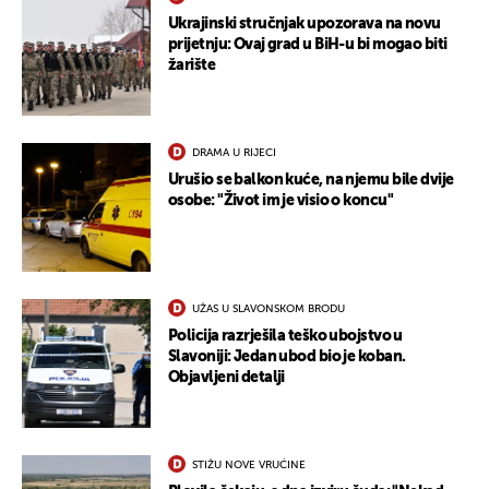
Ukrajinski stručnjak upozorava na novu
prijetnju: Ovaj grad u BiH-u bi mogao biti
žarište
DRAMA U RIJECI
Urušio se balkon kuće, na njemu bile dvije
osobe: "Život im je visio o koncu"
UŽAS U SLAVONSKOM BRODU
Policija razrješila teško ubojstvo u
Slavoniji: Jedan ubod bio je koban.
Objavljeni detalji
STIŽU NOVE VRUĆINE