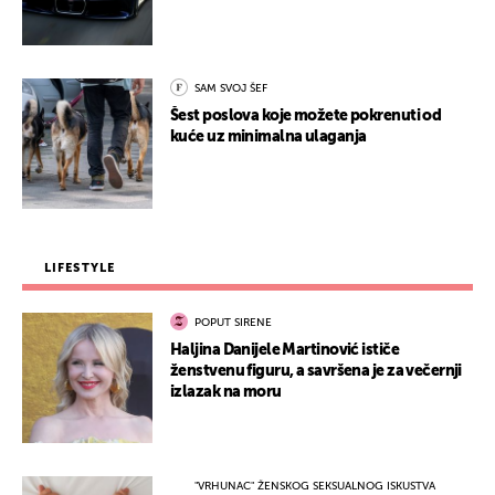
SAM SVOJ ŠEF
Šest poslova koje možete pokrenuti od
kuće uz minimalna ulaganja
LIFESTYLE
POPUT SIRENE
Haljina Danijele Martinović ističe
ženstvenu figuru, a savršena je za večernji
izlazak na moru
"VRHUNAC" ŽENSKOG SEKSUALNOG ISKUSTVA