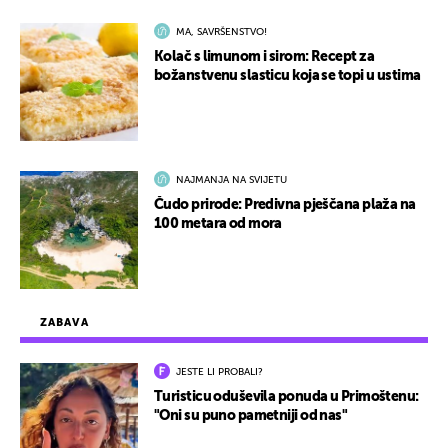
MA, SAVRŠENSTVO!
Kolač s limunom i sirom: Recept za
božanstvenu slasticu koja se topi u ustima
NAJMANJA NA SVIJETU
Čudo prirode: Predivna pješčana plaža na
100 metara od mora
ZABAVA
JESTE LI PROBALI?
Turisticu oduševila ponuda u Primoštenu:
"Oni su puno pametniji od nas"