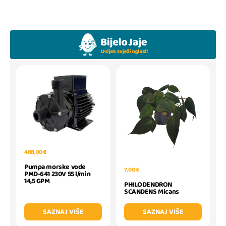
488,00 €
Pumpa morske vode
7,00 €
PMD-641 230V 55 l/min
14,5 GPM
PHILODENDRON
SCANDENS Micans
SAZNAJ VIŠE
SAZNAJ VIŠE