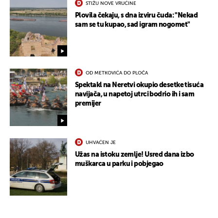
STIŽU NOVE VRUĆINE
Plovila čekaju, s dna izviru čuda: "Nekad
sam se tu kupao, sad igram nogomet"
OD METKOVIĆA DO PLOČA
Spektakl na Neretvi okupio desetke tisuća
navijača, u napetoj utrci bodrio ih i sam
premijer
UKLJUČITE NOTIFIKACIJE
UHVAĆEN JE
Užas na istoku zemlje! Usred dana izbo
muškarca u parku i pobjegao