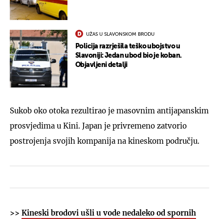
UŽAS U SLAVONSKOM BRODU
Policija razrješila teško ubojstvo u
Slavoniji: Jedan ubod bio je koban.
Objavljeni detalji
Sukob oko otoka rezultirao je masovnim antijapanskim
prosvjedima u Kini. Japan je privremeno zatvorio
postrojenja svojih kompanija na kineskom području.
>>
Kineski brodovi ušli u vode nedaleko od spornih