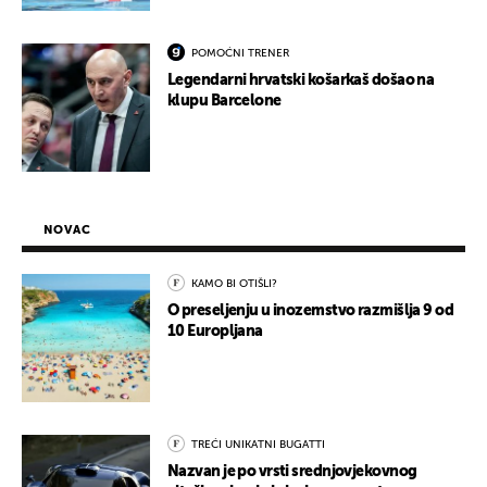
POMOĆNI TRENER
Legendarni hrvatski košarkaš došao na
klupu Barcelone
NOVAC
KAMO BI OTIŠLI?
O preseljenju u inozemstvo razmišlja 9 od
10 Europljana
TREĆI UNIKATNI BUGATTI
Nazvan je po vrsti srednjovjekovnog