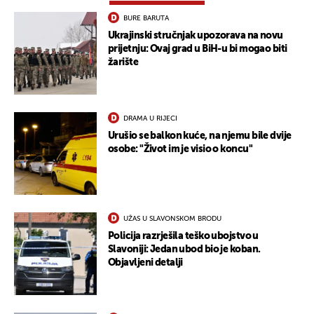
BURE BARUTA
Ukrajinski stručnjak upozorava na novu
prijetnju: Ovaj grad u BiH-u bi mogao biti
žarište
DRAMA U RIJECI
Urušio se balkon kuće, na njemu bile dvije
osobe: "Život im je visio o koncu"
UŽAS U SLAVONSKOM BRODU
Policija razrješila teško ubojstvo u
Slavoniji: Jedan ubod bio je koban.
Objavljeni detalji