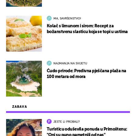
MA, SAVRŠENSTVO!
Kolač s limunom i sirom: Recept za
božanstvenu slasticu koja se topi u ustima
NAJMANJA NA SVIJETU
Čudo prirode: Predivna pješčana plaža na
100 metara od mora
ZABAVA
JESTE LI PROBALI?
Turisticu oduševila ponuda u Primoštenu:
"Oni su puno pametniji od nas"