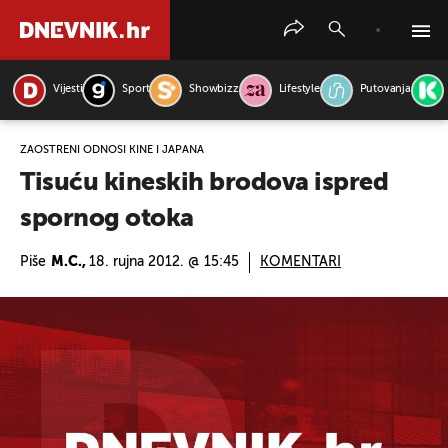
Vijesti
Sport
Showbizz
Lifestyle
Putovanja
PRETRAŽITE VIJESTI
ZAOŠTRENI ODNOSI KINE I JAPANA
Tisuću kineskih brodova ispred
spornog otoka
Piše
M.C.,
18. rujna 2012. @ 15:45
KOMENTARI