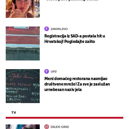
ZANIMLJIVO
Registracija iz SAD-a postala hit u
Hrvatskoj! Pogledajte zašto
UPS!
Meni domaćeg restorana nasmijao
društvene mreže! Za sve je zaslužan
urnebesan naziv jela
TV
DALEKI GRAD