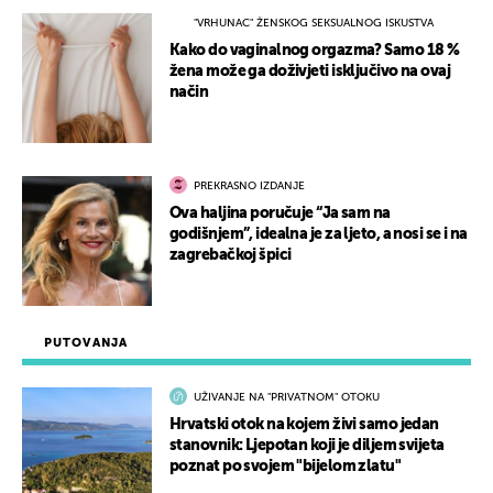
"VRHUNAC" ŽENSKOG SEKSUALNOG ISKUSTVA
Kako do vaginalnog orgazma? Samo 18 %
žena može ga doživjeti isključivo na ovaj
način
PREKRASNO IZDANJE
Ova haljina poručuje “Ja sam na
godišnjem”, idealna je za ljeto, a nosi se i na
zagrebačkoj špici
PUTOVANJA
UŽIVANJE NA "PRIVATNOM" OTOKU
Hrvatski otok na kojem živi samo jedan
stanovnik: Ljepotan koji je diljem svijeta
poznat po svojem "bijelom zlatu"