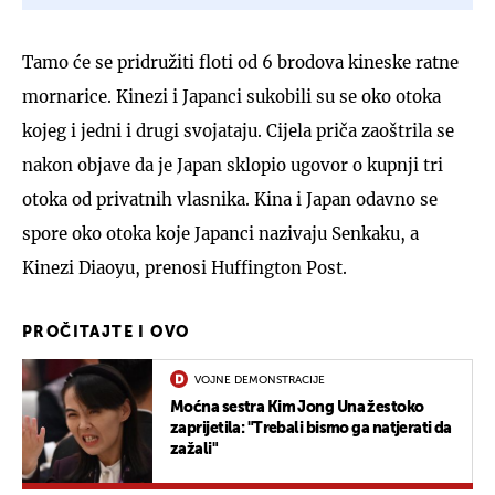
Tamo će se pridružiti floti od 6 brodova kineske ratne
mornarice. Kinezi i Japanci sukobili su se oko otoka
kojeg i jedni i drugi svojataju. Cijela priča zaoštrila se
nakon objave da je Japan sklopio ugovor o kupnji tri
otoka od privatnih vlasnika. Kina i Japan odavno se
spore oko otoka koje Japanci nazivaju Senkaku, a
Kinezi Diaoyu, prenosi Huffington Post.
PROČITAJTE I OVO
VOJNE DEMONSTRACIJE
Moćna sestra Kim Jong Una žestoko
zaprijetila: "Trebali bismo ga natjerati da
zažali"