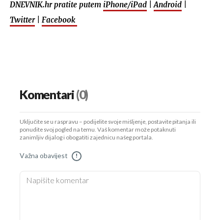
DNEVNIK.hr pratite putem
iPhone/iPad
|
Android
|
Twitter
|
Facebook
Komentari
(0)
Uključite se u raspravu – podijelite svoje mišljenje, postavite pitanja ili
ponudite svoj pogled na temu. Vaš komentar može potaknuti
zanimljiv dijalog i obogatiti zajednicu našeg portala.
Važna obavijest
!