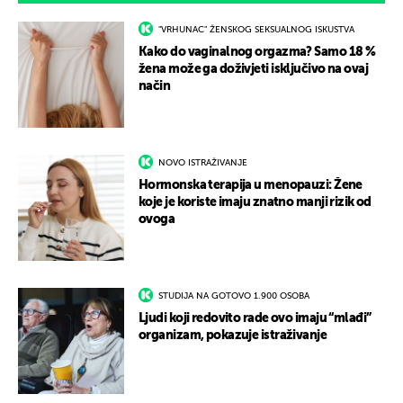
"VRHUNAC" ŽENSKOG SEKSUALNOG ISKUSTVA
Kako do vaginalnog orgazma? Samo 18 %
žena može ga doživjeti isključivo na ovaj
način
NOVO ISTRAŽIVANJE
Hormonska terapija u menopauzi: Žene
koje je koriste imaju znatno manji rizik od
ovoga
STUDIJA NA GOTOVO 1.900 OSOBA
Ljudi koji redovito rade ovo imaju “mlađi”
organizam, pokazuje istraživanje