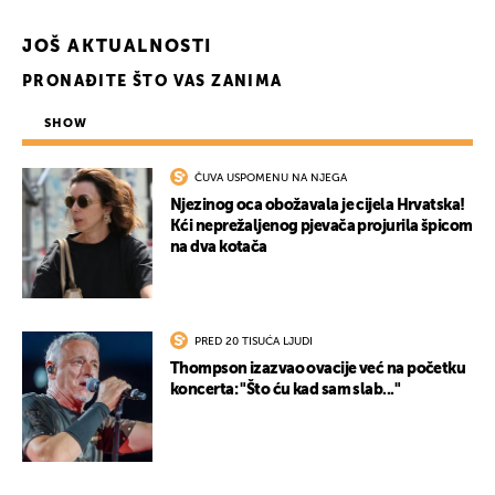
JOŠ AKTUALNOSTI
PRONAĐITE ŠTO VAS ZANIMA
SHOW
ČUVA USPOMENU NA NJEGA
Njezinog oca obožavala je cijela Hrvatska!
Kći neprežaljenog pjevača projurila špicom
na dva kotača
PRED 20 TISUĆA LJUDI
Thompson izazvao ovacije već na početku
koncerta: "Što ću kad sam slab..."