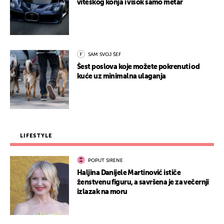
viteškog konja i visok samo metar
SAM SVOJ ŠEF
Šest poslova koje možete pokrenuti od
kuće uz minimalna ulaganja
LIFESTYLE
POPUT SIRENE
Haljina Danijele Martinović ističe
ženstvenu figuru, a savršena je za večernji
izlazak na moru