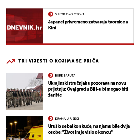
SUKOB OKO OTOKA
Japanci privremeno zatvaraju tvornice u
Kini
TRI VIJESTI O KOJIMA SE PRIČA
BURE BARUTA
Ukrajinski stručnjak upozorava na novu
prijetnju: Ovaj grad u BiH-u bi mogao biti
žarište
DRAMA U RIJECI
Urušio se balkon kuće, na njemu bile dvije
osobe: "Život im je visio o koncu"