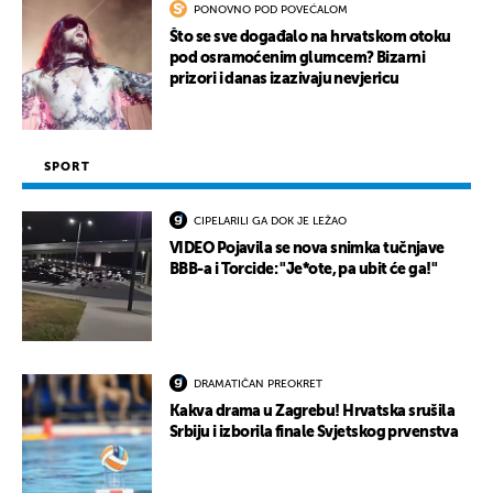
PONOVNO POD POVEĆALOM
Što se sve događalo na hrvatskom otoku
pod osramoćenim glumcem? Bizarni
prizori i danas izazivaju nevjericu
SPORT
CIPELARILI GA DOK JE LEŽAO
VIDEO Pojavila se nova snimka tučnjave
BBB-a i Torcide: "Je*ote, pa ubit će ga!"
DRAMATIČAN PREOKRET
Kakva drama u Zagrebu! Hrvatska srušila
Srbiju i izborila finale Svjetskog prvenstva