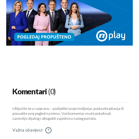
Komentari
(0)
Uključite se u raspravu – podijelite svoje mišljenje, postavite pitanja ili
ponudite svoj pogled na temu. Vaš komentar može potaknuti
zanimljiv dijalog i obogatiti zajednicu našeg portala.
Važna obavijest
!