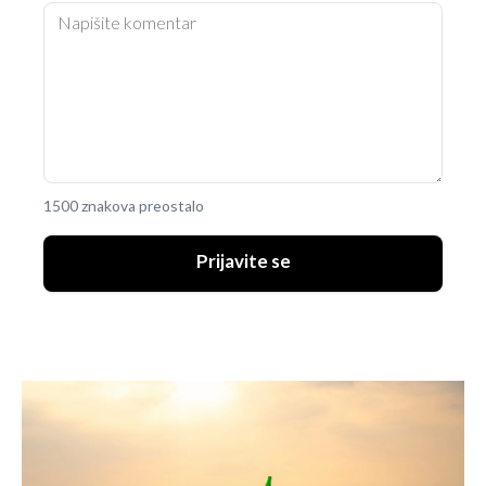
1500 znakova preostalo
Prijavite se