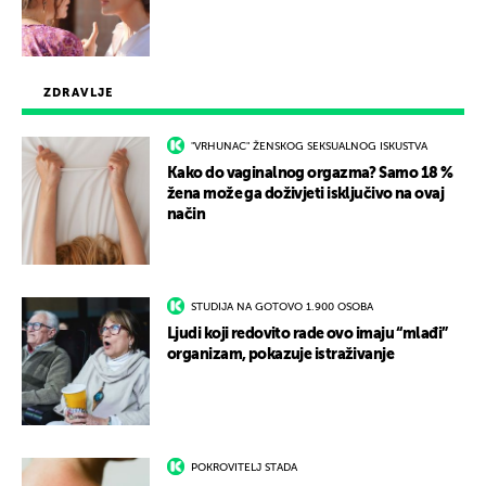
ZDRAVLJE
"VRHUNAC" ŽENSKOG SEKSUALNOG ISKUSTVA
Kako do vaginalnog orgazma? Samo 18 %
žena može ga doživjeti isključivo na ovaj
način
STUDIJA NA GOTOVO 1.900 OSOBA
Ljudi koji redovito rade ovo imaju “mlađi”
organizam, pokazuje istraživanje
POKROVITELJ STADA