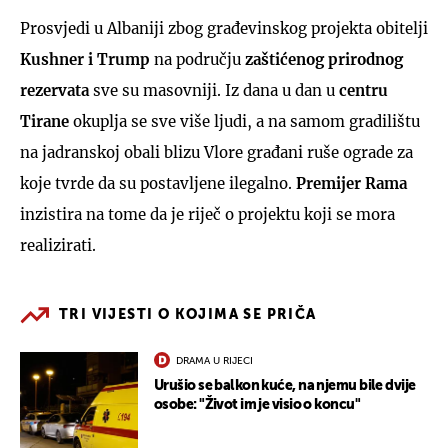
Prosvjedi u Albaniji zbog građevinskog projekta obitelji
Kushner i Trump
na području
zaštićenog prirodnog
rezervata
sve su masovniji. Iz dana u dan u
centru
Tirane
okuplja se sve više ljudi, a na samom gradilištu
na jadranskoj obali blizu Vlore građani ruše ograde za
koje tvrde da su postavljene ilegalno.
Premijer Rama
inzistira na tome da je riječ o projektu koji se mora
realizirati.
TRI VIJESTI O KOJIMA SE PRIČA
DRAMA U RIJECI
Urušio se balkon kuće, na njemu bile dvije
osobe: "Život im je visio o koncu"