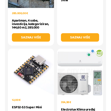
5 kW
285.000,00 €
Apartman, 4 sobe,
investicija, kategoriziran,
144,60 m2, 285.000
SAZNAJ VIŠE
SAZNAJ VIŠE
12,00 €
354,38 €
ESP32-S3 Super Mini
Electrolux Klima uređaj