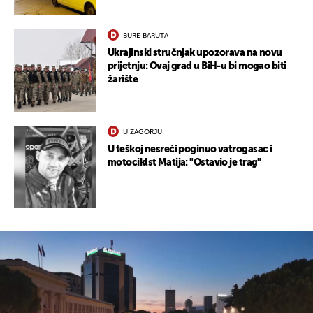
BURE BARUTA
Ukrajinski stručnjak upozorava na novu
prijetnju: Ovaj grad u BiH-u bi mogao biti
žarište
U ZAGORJU
U teškoj nesreći poginuo vatrogasac i
motociklst Matija: "Ostavio je trag"