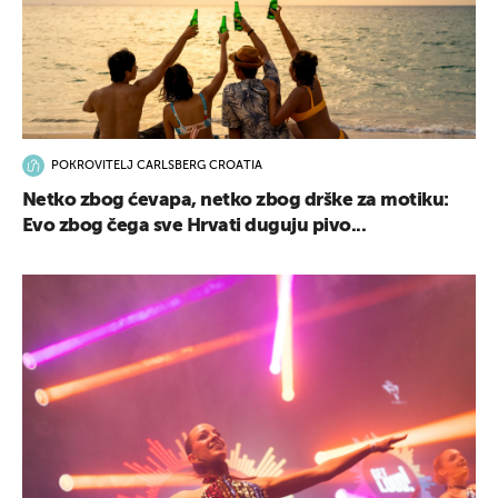
POKROVITELJ CARLSBERG CROATIA
Netko zbog ćevapa, netko zbog drške za motiku:
Evo zbog čega sve Hrvati duguju pivo...