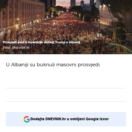
Prosvjedi protiv investicije obitelji Trump u Albaniji
Foto: DNEVNIK.hr
U Albaniji su buknuli masovni prosvjedi.
Dodajte DNEVNIK.hr u omiljeni Google izvor