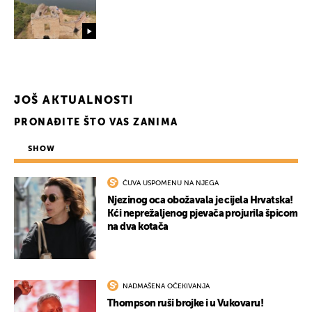
JOŠ AKTUALNOSTI
PRONAĐITE ŠTO VAS ZANIMA
SHOW
ČUVA USPOMENU NA NJEGA
Njezinog oca obožavala je cijela Hrvatska!
Kći neprežaljenog pjevača projurila špicom
na dva kotača
NADMAŠENA OČEKIVANJA
Thompson ruši brojke i u Vukovaru!