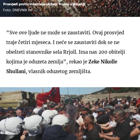
Prosvjedi protiv investicije obitelji Trump u Albaniji
Foto: DNEVNIK.hr
“Sve ove ljude ne može se zaustaviti. Ovaj prosvjed
traje četiri mjeseca. I neće se zaustaviti dok se ne
obešteti stanovnike sela Rrjoll. Ima nas 200 obitelji
kojima je oduzeta zemlja”, rekao je
Zeke Nikolle
Shullani
, vlasnik oduzetog zemljišta.