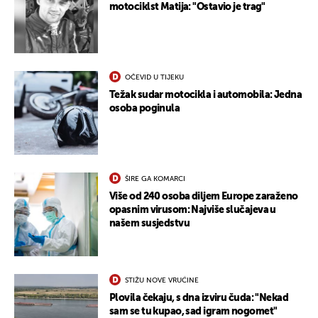
motociklst Matija: "Ostavio je trag"
UKLJUČITE NOTIFIKACIJE
OČEVID U TIJEKU
Težak sudar motocikla i automobila: Jedna
osoba poginula
ŠIRE GA KOMARCI
Više od 240 osoba diljem Europe zaraženo
opasnim virusom: Najviše slučajeva u
našem susjedstvu
STIŽU NOVE VRUĆINE
Plovila čekaju, s dna izviru čuda: "Nekad
sam se tu kupao, sad igram nogomet"