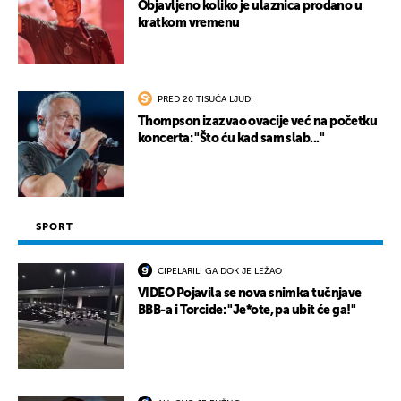
Objavljeno koliko je ulaznica prodano u
kratkom vremenu
PRED 20 TISUĆA LJUDI
Thompson izazvao ovacije već na početku
koncerta: "Što ću kad sam slab..."
SPORT
CIPELARILI GA DOK JE LEŽAO
VIDEO Pojavila se nova snimka tučnjave
BBB-a i Torcide: "Je*ote, pa ubit će ga!"