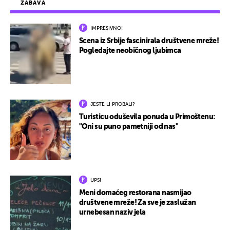
ZABAVA
IMPRESIVNO!
Scena iz Srbije fascinirala društvene mreže!
Pogledajte neobičnog ljubimca
JESTE LI PROBALI?
Turisticu oduševila ponuda u Primoštenu:
"Oni su puno pametniji od nas"
UPS!
Meni domaćeg restorana nasmijao
društvene mreže! Za sve je zaslužan
urnebesan naziv jela