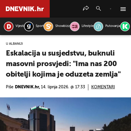
Vijesti
Sport
Showbizz
Lifestyle
Putovanja
PRETRAŽITE VIJESTI
U ALBANIJI
Eskalacija u susjedstvu, buknuli
masovni prosvjedi: "Ima nas 200
obitelji kojima je oduzeta zemlja"
Piše
DNEVNIK.hr,
14. lipnja 2026. @ 17:33
KOMENTARI