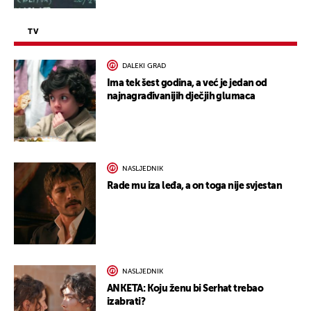
TV
DALEKI GRAD
Ima tek šest godina, a već je jedan od
najnagrađivanijih dječjih glumaca
NASLJEDNIK
Rade mu iza leđa, a on toga nije svjestan
NASLJEDNIK
ANKETA: Koju ženu bi Serhat trebao
izabrati?