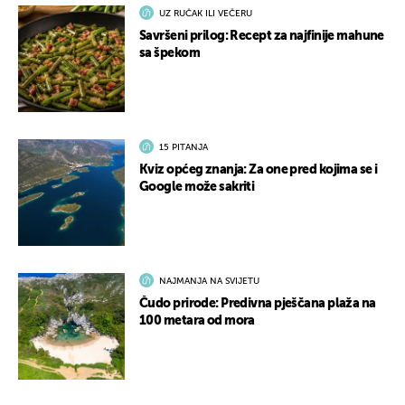
UZ RUČAK ILI VEČERU
Savršeni prilog: Recept za najfinije mahune
sa špekom
15 PITANJA
Kviz općeg znanja: Za one pred kojima se i
Google može sakriti
NAJMANJA NA SVIJETU
Čudo prirode: Predivna pješčana plaža na
100 metara od mora