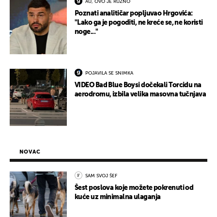
AU, OVO JE RUŽNO
Poznati analitičar popljuvao Hrgovića:
"Lako ga je pogoditi, ne kreće se, ne koristi
noge..."
POJAVILA SE SNIMKA
VIDEO Bad Blue Boysi dočekali Torcidu na
aerodromu, izbila velika masovna tučnjava
NOVAC
SAM SVOJ ŠEF
Šest poslova koje možete pokrenuti od
kuće uz minimalna ulaganja