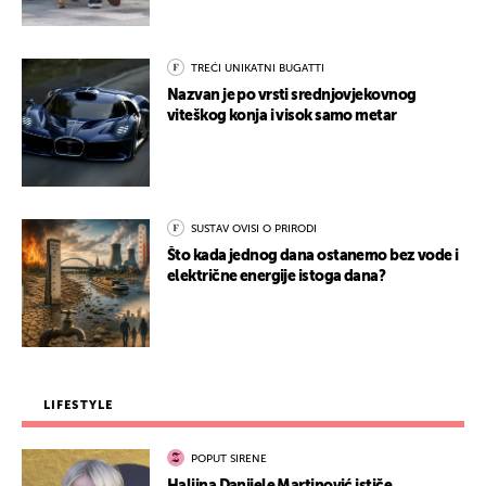
TREĆI UNIKATNI BUGATTI
Nazvan je po vrsti srednjovjekovnog
viteškog konja i visok samo metar
SUSTAV OVISI O PRIRODI
Što kada jednog dana ostanemo bez vode i
električne energije istoga dana?
LIFESTYLE
POPUT SIRENE