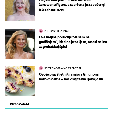
Haljina Danijele Martinović ističe
ženstvenu figuru, a savršena je za večernji
izlazak na moru
PREKRASNO IZDANJE
Ova haljina poručuje “Ja sam na
godišnjem”, idealna je za ljeto, a nosi se i na
zagrebačkoj špici
PREJEDNOSTAVNO ZA SLOŽITI
Ovo je pravi ljetni tiramisu s limunom i
borovnicama – baš osvježava i jako je fin
PUTOVANJA