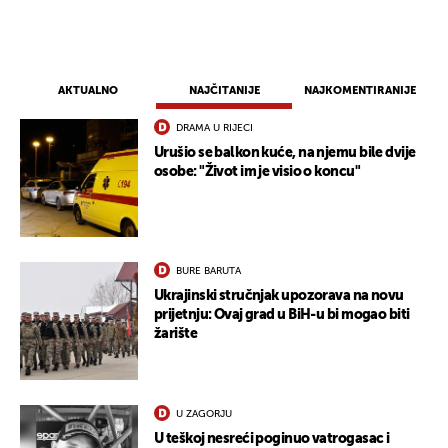
AKTUALNO
NAJČITANIJE
NAJKOMENTIRANIJE
DRAMA U RIJECI
Urušio se balkon kuće, na njemu bile dvije
osobe: "Život im je visio o koncu"
BURE BARUTA
Ukrajinski stručnjak upozorava na novu
prijetnju: Ovaj grad u BiH-u bi mogao biti
žarište
U ZAGORJU
U teškoj nesreći poginuo vatrogasac i