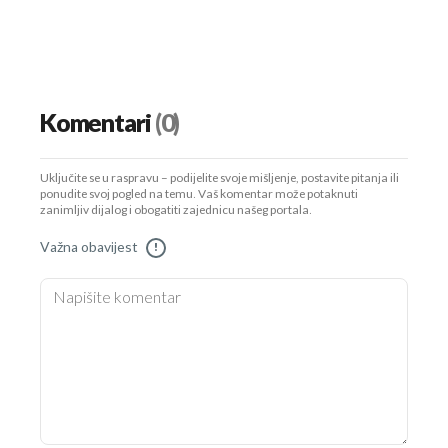
Komentari
(0)
Uključite se u raspravu – podijelite svoje mišljenje, postavite pitanja ili
ponudite svoj pogled na temu. Vaš komentar može potaknuti
zanimljiv dijalog i obogatiti zajednicu našeg portala.
Važna obavijest
!