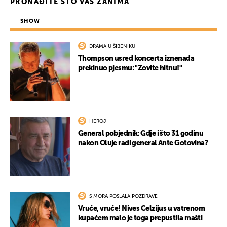
PRONAĐITE ŠTO VAS ZANIMA
SHOW
UKLJUČITE NOTIFIKACIJE
DRAMA U ŠIBENIKU
Thompson usred koncerta iznenada
prekinuo pjesmu: "Zovite hitnu!"
HEROJ
General pobjednik: Gdje i što 31 godinu
nakon Oluje radi general Ante Gotovina?
S MORA POSLALA POZDRAVE
Vruće, vruće! Nives Celzijus u vatrenom
kupaćem malo je toga prepustila mašti