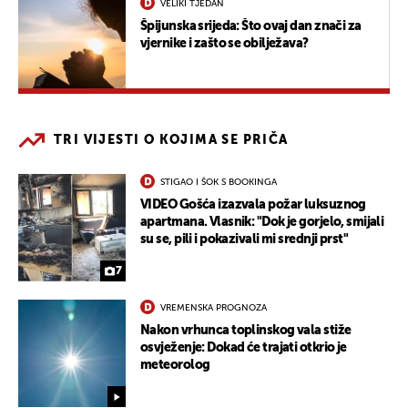
VELIKI TJEDAN
Špijunska srijeda: Što ovaj dan znači za
vjernike i zašto se obilježava?
TRI VIJESTI O KOJIMA SE PRIČA
STIGAO I ŠOK S BOOKINGA
VIDEO Gošća izazvala požar luksuznog
apartmana. Vlasnik: "Dok je gorjelo, smijali
su se, pili i pokazivali mi srednji prst"
7
VREMENSKA PROGNOZA
Nakon vrhunca toplinskog vala stiže
osvježenje: Dokad će trajati otkrio je
meteorolog