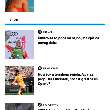
SPORT
ODLAZI
Umirovila se jedna od najboljih skijašica
novog doba
NEMA KRAJA
Novi šok u teniskom svijetu: Alcaraz
propušta Cincinatti, hoće li igrati na US
Openu?
SVE OBJAVIO