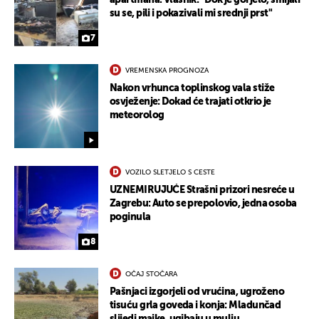
apartmana. Vlasnik: "Dok je gorjelo, smijali
su se, pili i pokazivali mi srednji prst"
7
VREMENSKA PROGNOZA
Nakon vrhunca toplinskog vala stiže
osvježenje: Dokad će trajati otkrio je
meteorolog
VOZILO SLETJELO S CESTE
UZNEMIRUJUĆE Strašni prizori nesreće u
Zagrebu: Auto se prepolovio, jedna osoba
poginula
8
OČAJ STOČARA
Pašnjaci izgorjeli od vrućina, ugroženo
tisuću grla goveda i konja: Mladunčad