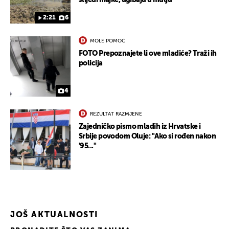
slijedi majke, ugibaju u mulju
2:21
6
MOLE POMOĆ
FOTO Prepoznajete li ove mladiće? Traži ih
policija
4
REZULTAT RAZMJENE
Zajedničko pismo mladih iz Hrvatske i
Srbije povodom Oluje: "Ako si rođen nakon
'95..."
JOŠ AKTUALNOSTI