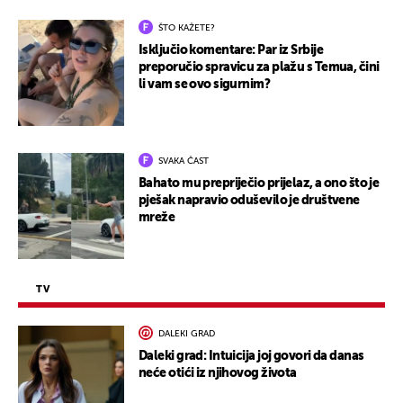
ŠTO KAŽETE?
Isključio komentare: Par iz Srbije
preporučio spravicu za plažu s Temua, čini
li vam se ovo sigurnim?
SVAKA ČAST
Bahato mu prepriječio prijelaz, a ono što je
pješak napravio oduševilo je društvene
mreže
TV
DALEKI GRAD
Daleki grad: Intuicija joj govori da danas
neće otići iz njihovog života