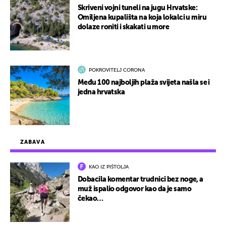
Skriveni vojni tuneli na jugu Hrvatske:
Omiljena kupališta na koja lokalci u miru
dolaze roniti i skakati u more
POKROVITELJ CORONA
Među 100 najboljih plaža svijeta našla se i
jedna hrvatska
ZABAVA
KAO IZ PIŠTOLJA
Dobacila komentar trudnici bez noge, a
muž ispalio odgovor kao da je samo
čekao…