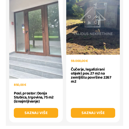
59.000,00 €
Čučerje, legalizirani
objekt pov. 27 m2 na
zemljištu površine 2267
m2
850,00 €
Posl. prostor: Donja
Stubica, trgovina, 75 m2
(iznajmljivanje)
SAZNAJ VIŠE
SAZNAJ VIŠE