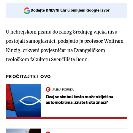
Dodajte DNEVNIK.hr u omiljeni Google izvor
U hebrejskom pismu do ranog Srednjeg vijeka nisu
postojali samoglasnici, podsjetio je profesor Wolfram
Kinzig, crkveni povjesničar na Evangeličkom
teološkom fakultetu Sveučilišta Bonn.
PROČITAJTE I OVO
JASNA PORUKA
Ovaj se simbol često može vidjeti na
automobilima: Znate li što znači?