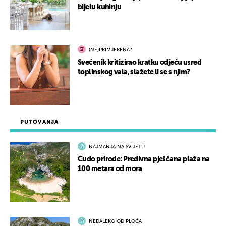
bijelu kuhinju
(NE)PRIMJERENA?
Svećenik kritizirao kratku odjeću usred
toplinskog vala, slažete li se s njim?
PUTOVANJA
NAJMANJA NA SVIJETU
Čudo prirode: Predivna pješčana plaža na
100 metara od mora
NEDALEKO OD PLOČA