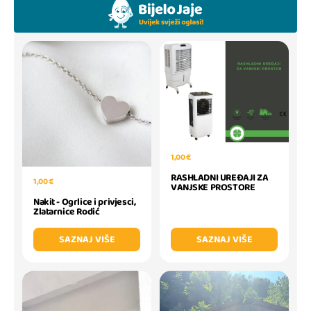
1,00 €
RASHLADNI UREĐAJI ZA
1,00 €
VANJSKE PROSTORE
Nakit - Ogrlice i privjesci,
Zlatarnice Rodić
SAZNAJ VIŠE
SAZNAJ VIŠE