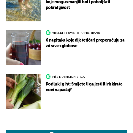
koje mogu smanjiti bol i poboljšati
pokretljivost
VRIJEDI IH UVRSTITI U PREHRANU
6 napitaka koje dijetetičari preporučuju za
zdrave zglobove
PIŠE NUTRICIONISTICA
Poriluk i giht: Smijete li ga jesti ili riskirate
novi napadaj?