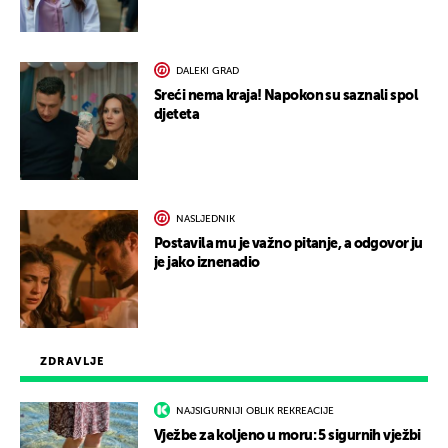
DALEKI GRAD
Sreći nema kraja! Napokon su saznali spol
djeteta
NASLJEDNIK
Postavila mu je važno pitanje, a odgovor ju
je jako iznenadio
ZDRAVLJE
NAJSIGURNIJI OBLIK REKREACIJE
Vježbe za koljeno u moru: 5 sigurnih vježbi