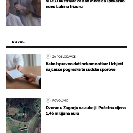
VIDEO Australac ošišao Modrića i pokazao
novu Lukinu frizuru
NOVAC
ZA POSLODAVCE
Kako ispravno dati nekome otkaz i izbjeći
najčešće pogreške te sudske sporove
POVOLJNO
Dvorac u Zagorju na aukciji. Početna cijena
1,46 milijuna eura