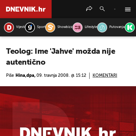
Vijesti
Sport
Showbizz
Lifestyle
Putovanja
PRETRAŽITE VIJESTI
Teolog: Ime 'Jahve' možda nije
autentično
Piše
Hina,dpa,
09. travnja 2008. @ 15:12
KOMENTARI