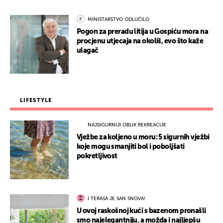
MINISTARSTVO ODLUČILO
Pogon za preradu litija u Gospiću mora na
procjenu utjecaja na okoliš, evo što kaže
ulagač
LIFESTYLE
NAJSIGURNIJI OBLIK REKREACIJE
Vježbe za koljeno u moru: 5 sigurnih vježbi
koje mogu smanjiti bol i poboljšati
pokretljivost
I TERASA JE SAN SNOVA!
U ovoj raskošnoj kući s bazenom pronašli
smo najelegantniju, a možda i najljepšu