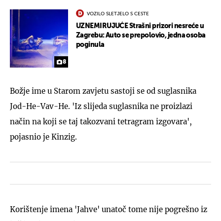
VOZILO SLETJELO S CESTE
UZNEMIRUJUĆE Strašni prizori nesreće u
Zagrebu: Auto se prepolovio, jedna osoba
poginula
8
Božje ime u Starom zavjetu sastoji se od suglasnika
Jod-He-Vav-He. 'Iz slijeda suglasnika ne proizlazi
način na koji se taj takozvani tetragram izgovara',
pojasnio je Kinzig.
Korištenje imena 'Jahve' unatoč tome nije pogrešno iz