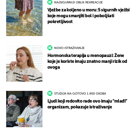
NAJSIGURNIJI OBLIK REKREACIJE
Vježbe za koljeno u moru: 5 sigurnih vježbi
koje mogu smanjiti bol i poboljšati
pokretljivost
NOVO ISTRAŽIVANJE
Hormonska terapija u menopauzi: Žene
koje je koriste imaju znatno manji rizik od
ovoga
STUDIJA NA GOTOVO 1.900 OSOBA
Ljudi koji redovito rade ovo imaju “mlađi”
organizam, pokazuje istraživanje