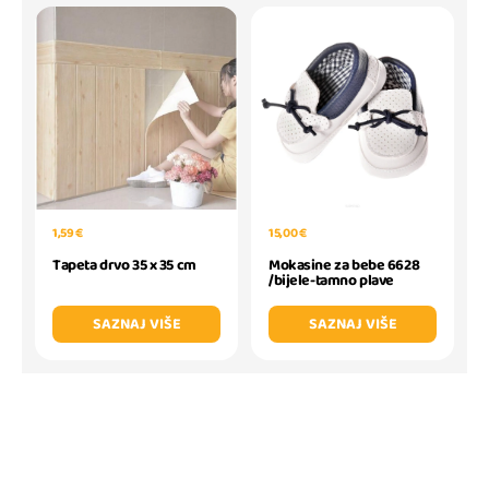
1,59 €
15,00 €
Tapeta drvo 35 x 35 cm
Mokasine za bebe 6628
/bijele-tamno plave
SAZNAJ VIŠE
SAZNAJ VIŠE