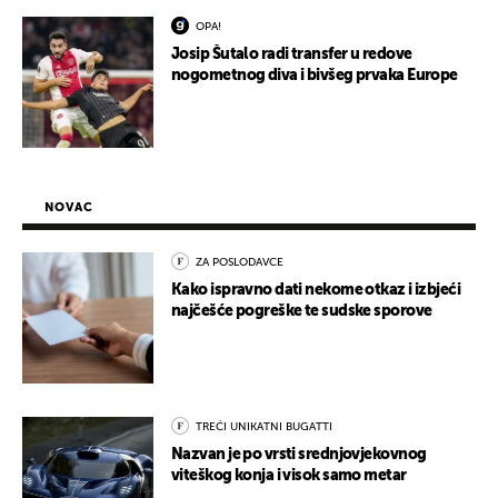
OPA!
Josip Šutalo radi transfer u redove
nogometnog diva i bivšeg prvaka Europe
NOVAC
ZA POSLODAVCE
Kako ispravno dati nekome otkaz i izbjeći
najčešće pogreške te sudske sporove
TREĆI UNIKATNI BUGATTI
Nazvan je po vrsti srednjovjekovnog
viteškog konja i visok samo metar