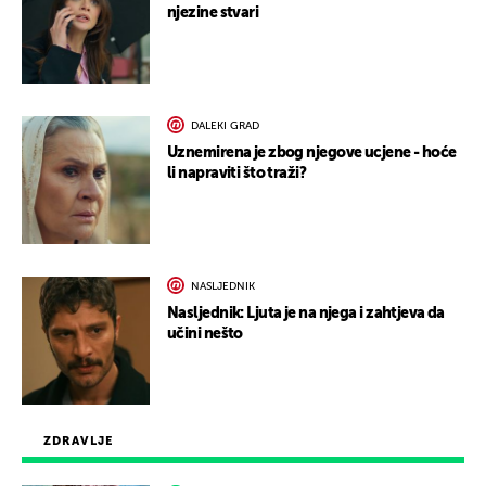
njezine stvari
DALEKI GRAD
Uznemirena je zbog njegove ucjene - hoće
li napraviti što traži?
NASLJEDNIK
Nasljednik: Ljuta je na njega i zahtjeva da
učini nešto
ZDRAVLJE