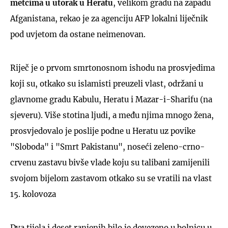
metcima u utorak u Heratu
, velikom gradu na zapadu
Afganistana, rekao je za agenciju AFP lokalni liječnik
pod uvjetom da ostane neimenovan.
Riječ je o prvom smrtonosnom ishodu na prosvjedima
koji su, otkako su islamisti preuzeli vlast, održani u
glavnome gradu Kabulu, Heratu i Mazar-i-Sharifu (na
sjeveru). Više stotina ljudi, a među njima mnogo žena,
prosvjedovalo je poslije podne u Heratu uz povike
"Sloboda" i "Smrt Pakistanu", noseći zeleno-crno-
crvenu zastavu bivše vlade koju su talibani zamijenili
svojom bijelom zastavom otkako su se vratili na vlast
15. kolovoza
Dva tijela i deset ranjenih bilo je dovezeno u bolnicu u