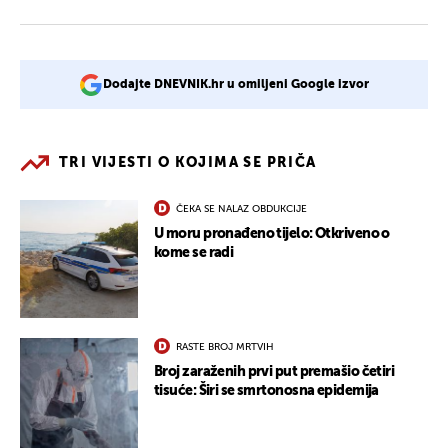
Dodajte DNEVNIK.hr u omiljeni Google izvor
TRI VIJESTI O KOJIMA SE PRIČA
ČEKA SE NALAZ OBDUKCIJE
U moru pronađeno tijelo: Otkriveno o
kome se radi
RASTE BROJ MRTVIH
Broj zaraženih prvi put premašio četiri
tisuće: Širi se smrtonosna epidemija