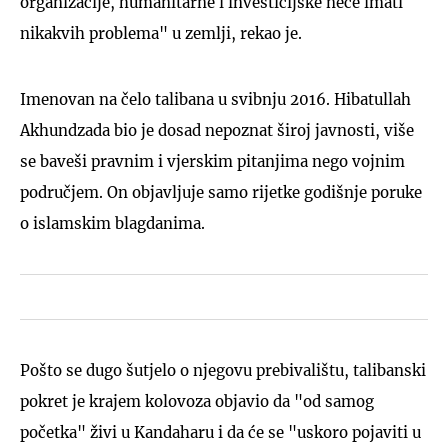
organizacije, humanitarne i investicijske neće imati
nikakvih problema" u zemlji, rekao je.
Imenovan na čelo talibana u svibnju 2016. Hibatullah
Akhundzada bio je dosad nepoznat široj javnosti, više
se baveši pravnim i vjerskim pitanjima nego vojnim
područjem. On objavljuje samo rijetke godišnje poruke
o islamskim blagdanima.
Pošto se dugo šutjelo o njegovu prebivalištu, talibanski
pokret je krajem kolovoza objavio da "od samog
početka" živi u Kandaharu i da će se "uskoro pojaviti u