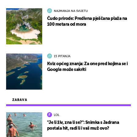
NAJMANJA NA SVIJETU
Čudo prirode: Predivna pješčana plaža na
100 metara od mora
15 PITANJA
Kviz općeg znanja: Za one pred kojima se i
Google može sakriti
ZABAVA
LOL
"Je li živ, zna li se?": Snimka s Jadrana
postala hit, radi li i vaš muž ovo?