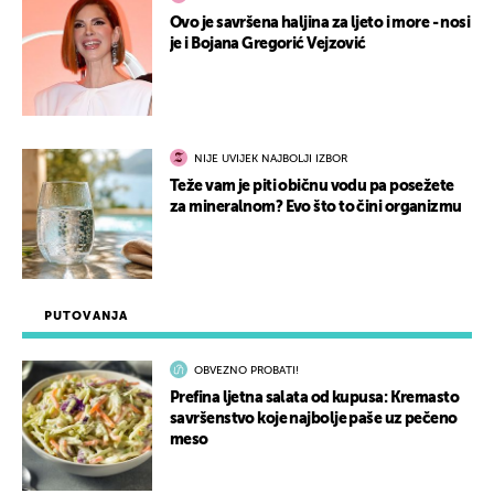
Ovo je savršena haljina za ljeto i more - nosi
je i Bojana Gregorić Vejzović
NIJE UVIJEK NAJBOLJI IZBOR
Teže vam je piti običnu vodu pa posežete
za mineralnom? Evo što to čini organizmu
PUTOVANJA
OBVEZNO PROBATI!
Prefina ljetna salata od kupusa: Kremasto
savršenstvo koje najbolje paše uz pečeno
meso