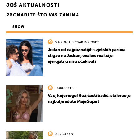
JOŠ AKTUALNOSTI
PRONAĐITE ŠTO VAS ZANIMA
SHOW
"KAO DA SU NOVAK ĐOKOVIĆ"
Jedan od najpoznatijih svjetskih parova
stigao na Jadran, ovakve reakcije
vjerojatno nisu očekivali
"UUUUUUFFFF"
Vau, koje noge! Ružičasti badić istaknuo je
najbolje adute Maje Šuput
U 27. GODINI