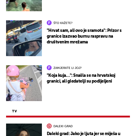
ŠTO KAŽETE?
"Hrvat sam, ali ovo je sramota": Prizor s
granice izazvao burnu raspravu na
društvenim mrežama
ZAMJERATE LI JOJ?
"Koja kuja…": Snašla se na hrvatskoj
granici, ali gledatelji su podijeljeni
TV
DALEKI GRAD
Daleki grad: Jako je ljuta jer se miješa u