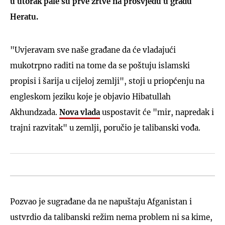
u utorak pale su prve žrtve na prosvjedu u gradu
Heratu.
"Uvjeravam sve naše građane da će vladajući
mukotrpno raditi na tome da se poštuju islamski
propisi i šarija u cijeloj zemlji", stoji u priopćenju na
engleskom jeziku koje je objavio Hibatullah
Akhundzada.
Nova vlada
uspostavit će "mir, napredak i
trajni razvitak" u zemlji, poručio je talibanski vođa.
Pozvao je sugrađane da ne napuštaju Afganistan i
ustvrdio da talibanski režim nema problem ni sa kime,