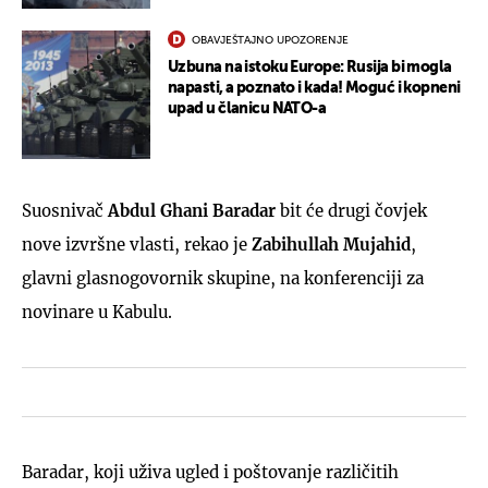
OBAVJEŠTAJNO UPOZORENJE
Uzbuna na istoku Europe: Rusija bi mogla
napasti, a poznato i kada! Moguć i kopneni
upad u članicu NATO-a
Suosnivač
Abdul Ghani Baradar
bit će drugi čovjek
nove izvršne vlasti, rekao je
Zabihullah Mujahid
,
glavni glasnogovornik skupine, na konferenciji za
novinare u Kabulu.
Baradar, koji uživa ugled i poštovanje različitih