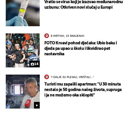
Vratio se virus koji je izazvao međunarodnu
uzbunu: Otkriven novi slučaj u Europi
8 MRTVIH, 15 RANJENIH
FOTO Krvavi pohod dječaka: Ubio baku i
djeda pa upao u školu i likvidirao pet
nastavnika
14
"I DALJE SU PLESALI, VRIŠTALI..."
Turisti mu zapalili apartman: "U 30 minuta
nestalo je 50 godina našeg života, supruga
i ja ne možemo oka sklopiti"