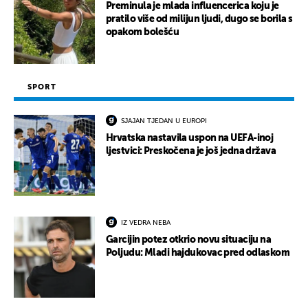
Preminula je mlada influencerica koju je
pratilo više od milijun ljudi, dugo se borila s
opakom bolešću
SPORT
SJAJAN TJEDAN U EUROPI
Hrvatska nastavila uspon na UEFA-inoj
ljestvici: Preskočena je još jedna država
IZ VEDRA NEBA
Garcijin potez otkrio novu situaciju na
Poljudu: Mladi hajdukovac pred odlaskom