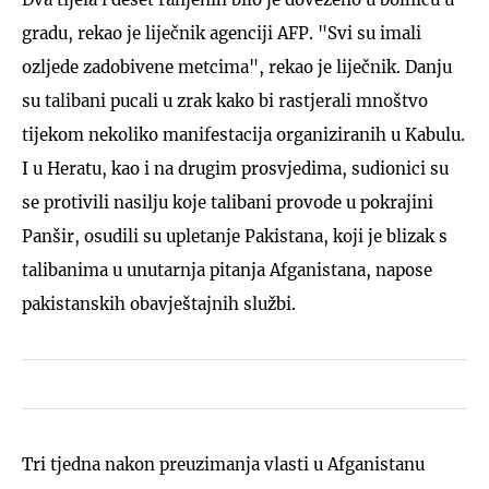
gradu, rekao je liječnik agenciji AFP. "Svi su imali
ozljede zadobivene metcima", rekao je liječnik. Danju
su talibani pucali u zrak kako bi rastjerali mnoštvo
tijekom nekoliko manifestacija organiziranih u Kabulu.
I u Heratu, kao i na drugim prosvjedima, sudionici su
se protivili nasilju koje talibani provode u pokrajini
Panšir, osudili su upletanje Pakistana, koji je blizak s
talibanima u unutarnja pitanja Afganistana, napose
pakistanskih obavještajnih službi.
Tri tjedna nakon preuzimanja vlasti u Afganistanu