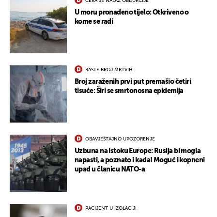
ČEKA SE NALAZ OBDUKCIJE
U moru pronađeno tijelo: Otkriveno o
kome se radi
RASTE BROJ MRTVIH
Broj zaraženih prvi put premašio četiri
tisuće: Širi se smrtonosna epidemija
OBAVJEŠTAJNO UPOZORENJE
Uzbuna na istoku Europe: Rusija bi mogla
napasti, a poznato i kada! Moguć i kopneni
upad u članicu NATO-a
PACIJENT U IZOLACIJI