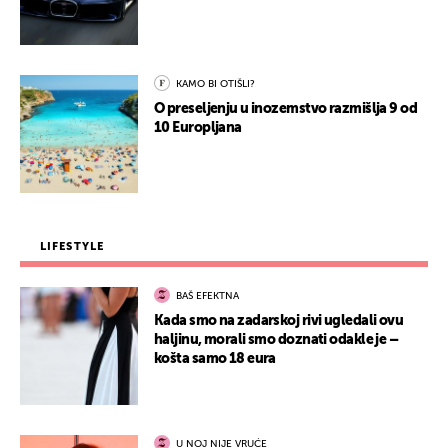
KAMO BI OTIŠLI?
O preseljenju u inozemstvo razmišlja 9 od
10 Europljana
LIFESTYLE
BAŠ EFEKTNA
Kada smo na zadarskoj rivi ugledali ovu
haljinu, morali smo doznati odakle je –
košta samo 18 eura
U NOJ NIJE VRUĆE