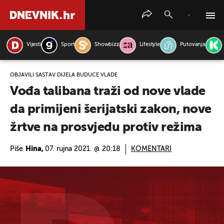
Vijesti
Sport
Showbizz
Lifestyle
Putovanja
PRETRAŽITE VIJESTI
OBJAVILI SASTAV DIJELA BUDUĆE VLADE
Vođa talibana traži od nove vlade
da primijeni šerijatski zakon, nove
žrtve na prosvjedu protiv režima
Piše
Hina,
07. rujna 2021. @ 20:18
KOMENTARI