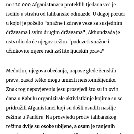
no 120.000 Afganistanaca proteklih tjedana već je
iselilo u strahu od talibanske odmazde. U dugoj poruci
u kojoj je poželio "snažne i zdrave veze sa susjednim
državama i svim drugim državama", Akhundzada je
ustvrdio da će njegov režim "poduzeti snažne i
učinkovite mjere radi zaštite ljudskih prava".
Međutim, njegova obećanja, napose glede ženskih
prava, zasad teško mogu umiriti neistomišljenike.
Znak tog nepovjerenja jesu prosvjedi što su ih ovih
dana u Kabulu organizirale aktivistkinje kojima su se
pridružili Afganistanci koji su došli osuditi nasilje
režima u Panširu. Na prosvjedu protiv talibanskog
režima
dvije su osobe ubijene, a osam je ranjenih