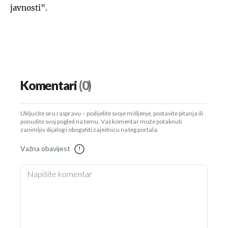
javnosti".
Komentari
(0)
Uključite se u raspravu – podijelite svoje mišljenje, postavite pitanja ili
ponudite svoj pogled na temu. Vaš komentar može potaknuti
zanimljiv dijalog i obogatiti zajednicu našeg portala.
Važna obavijest
!