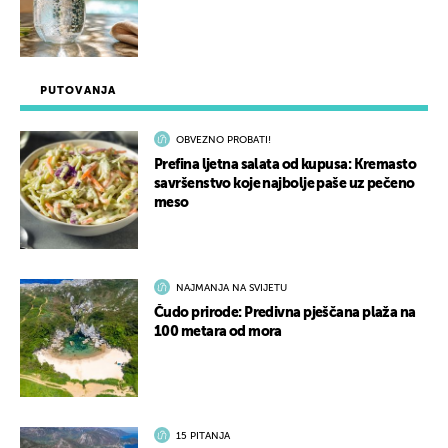
PUTOVANJA
OBVEZNO PROBATI!
Prefina ljetna salata od kupusa: Kremasto
savršenstvo koje najbolje paše uz pečeno
meso
NAJMANJA NA SVIJETU
Čudo prirode: Predivna pješčana plaža na
100 metara od mora
15 PITANJA