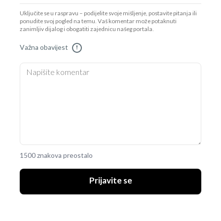
Uključite se u raspravu – podijelite svoje mišljenje, postavite pitanja ili
ponudite svoj pogled na temu. Vaš komentar može potaknuti
zanimljiv dijalog i obogatiti zajednicu našeg portala.
Važna obavijest
!
1500 znakova preostalo
Prijavite se