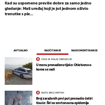
Kad su uspomene previše dobre za samo jedno
gledanje: Mali uređaj koji je još jednom oživio
trenutke s ple...
AKTUALNO
NAJČITANIJE
NAJKOMENTIRANIJE
ČEKA SE NALAZ OBDUKCIJE
U moru pronađeno tijelo: Otkriveno o
kome se radi
RASTE BROJ MRTVIH
Broj zaraženih prvi put premašio četiri
tisuće: Širi se smrtonosna epidemija