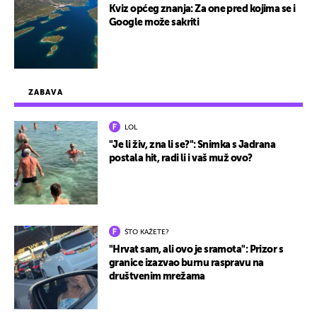
Kviz općeg znanja: Za one pred kojima se i
Google može sakriti
ZABAVA
LOL
"Je li živ, zna li se?": Snimka s Jadrana
postala hit, radi li i vaš muž ovo?
ŠTO KAŽETE?
"Hrvat sam, ali ovo je sramota": Prizor s
granice izazvao burnu raspravu na
društvenim mrežama