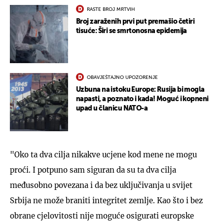
RASTE BROJ MRTVIH
Broj zaraženih prvi put premašio četiri
tisuće: Širi se smrtonosna epidemija
OBAVJEŠTAJNO UPOZORENJE
Uzbuna na istoku Europe: Rusija bi mogla
napasti, a poznato i kada! Moguć i kopneni
upad u članicu NATO-a
"Oko ta dva cilja nikakve ucjene kod mene ne mogu
proći. I potpuno sam siguran da su ta dva cilja
međusobno povezana i da bez uključivanja u svijet
Srbija ne može braniti integritet zemlje. Kao što i bez
obrane cjelovitosti nije moguće osigurati europske