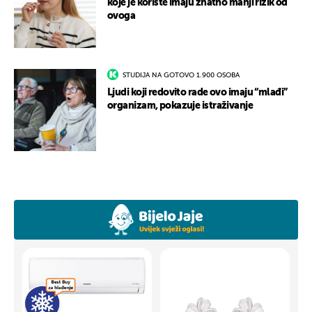
koje je koriste imaju znatno manji rizik od
ovoga
STUDIJA NA GOTOVO 1.900 OSOBA
Ljudi koji redovito rade ovo imaju “mlađi”
organizam, pokazuje istraživanje