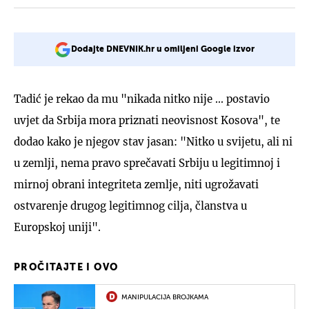
Dodajte DNEVNIK.hr u omiljeni Google izvor
Tadić je rekao da mu "nikada nitko nije ... postavio
uvjet da Srbija mora priznati neovisnost Kosova", te
dodao kako je njegov stav jasan: "Nitko u svijetu, ali ni
u zemlji, nema pravo sprečavati Srbiju u legitimnoj i
mirnoj obrani integriteta zemlje, niti ugrožavati
ostvarenje drugog legitimnog cilja, članstva u
Europskoj uniji".
PROČITAJTE I OVO
MANIPULACIJA BROJKAMA