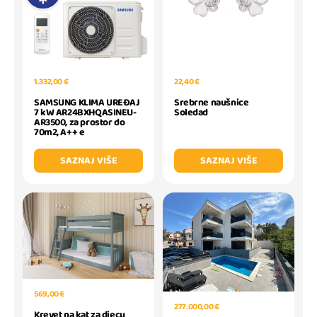
1.332,00 €
22,40 €
SAMSUNG KLIMA UREĐAJ
Srebrne naušnice
7 kW AR24BXHQASINEU-
Soledad
AR3500, za prostor do
70m2, A++ e
SAZNAJ VIŠE
SAZNAJ VIŠE
569,00 €
277.000,00 €
Krevet na kat za djecu