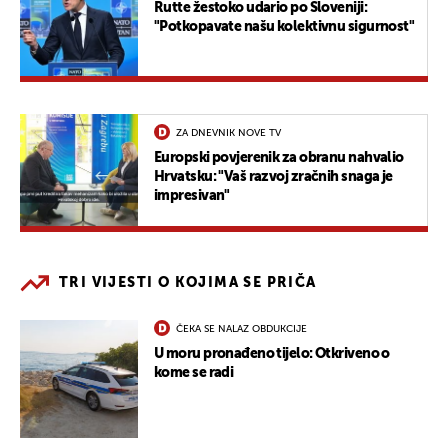
Rutte žestoko udario po Sloveniji:
"Potkopavate našu kolektivnu sigurnost"
ZA DNEVNIK NOVE TV
Europski povjerenik za obranu nahvalio
Hrvatsku: "Vaš razvoj zračnih snaga je
impresivan"
TRI VIJESTI O KOJIMA SE PRIČA
ČEKA SE NALAZ OBDUKCIJE
U moru pronađeno tijelo: Otkriveno o
kome se radi