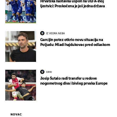
Hrvatska nastavila uspon na UEFA-inoj
ljestvici: Preskočena je još jedna država
IZ VEDRA NEBA
Garcijin potez otkrio novu situaciju na
Poljudu: Mladi hajdukovac pred odlaskom
OPA!
Josip Šutalo radi transfer u redove
nogometnog diva i bivšeg prvaka Europe
NOVAC