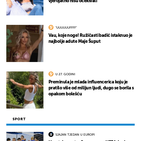
vjerojatno nisu očekivali
"UUUUUUFFFF"
Vau, koje noge! Ružičasti badić istaknuo je
najbolje adute Maje Šuput
U 27. GODINI
Preminula je mlada influencerica koju je
pratilo više od milijun ljudi, dugo se borila s
opakom bolešću
SPORT
SJAJAN TJEDAN U EUROPI