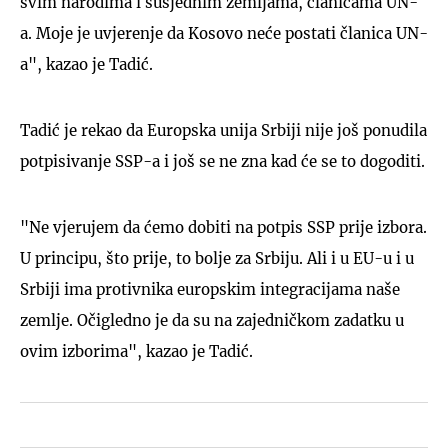
svim narodima i susjednim zemljama, članicama UN-
a. Moje je uvjerenje da Kosovo neće postati članica UN-
a", kazao je Tadić.
Tadić je rekao da Europska unija Srbiji nije još ponudila
potpisivanje SSP-a i još se ne zna kad će se to dogoditi.
"Ne vjerujem da ćemo dobiti na potpis SSP prije izbora.
U principu, što prije, to bolje za Srbiju. Ali i u EU-u i u
Srbiji ima protivnika europskim integracijama naše
zemlje. Očigledno je da su na zajedničkom zadatku u
ovim izborima", kazao je Tadić.