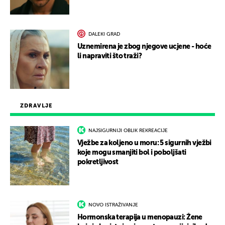
DALEKI GRAD
Uznemirena je zbog njegove ucjene - hoće
li napraviti što traži?
ZDRAVLJE
NAJSIGURNIJI OBLIK REKREACIJE
Vježbe za koljeno u moru: 5 sigurnih vježbi
koje mogu smanjiti bol i poboljšati
pokretljivost
NOVO ISTRAŽIVANJE
Hormonska terapija u menopauzi: Žene