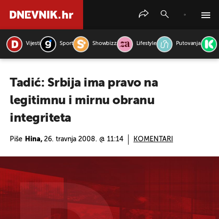
Vijesti
Sport
Showbizz
Lifestyle
Putovanja
PRETRAŽITE VIJESTI
Tadić: Srbija ima pravo na
legitimnu i mirnu obranu
integriteta
Piše
Hina,
26. travnja 2008. @ 11:14
KOMENTARI