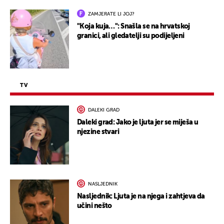
ZAMJERATE LI JOJ?
"Koja kuja…": Snašla se na hrvatskoj
granici, ali gledatelji su podijeljeni
TV
DALEKI GRAD
Daleki grad: Jako je ljuta jer se miješa u
njezine stvari
NASLJEDNIK
Nasljednik: Ljuta je na njega i zahtjeva da
učini nešto