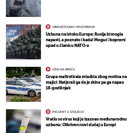
OBAVJEŠTAJNO UPOZORENJE
Uzbuna na istoku Europe: Rusija bi mogla
napasti, a poznato i kada! Moguć i kopneni
upad u članicu NATO-a
UŽAS NA BRAČU
Grupa maltretirala mladića zbog motiva na
majici: Natjerali ga da je skine pa ga napao
18-godišnjak
UKLJUČITE NOTIFIKACIJE
PACIJENT U IZOLACIJI
Vratio se virus koji je izazvao međunarodnu
uzbunu: Otkriven novi slučaj u Europi