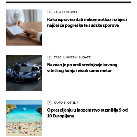
ZA POSLODAVCE
Kako ispravno dati nekome otkaz i izbjeći
najčešće pogreške te sudske sporove
TREĆI UNIKATNI BUGATTI
Nazvan je po vrsti srednjovjekovnog
viteškog konja i visok samo metar
KAMO BI OTIŠLI?
O preseljenju u inozemstvo razmišlja 9 od
10 Europljana