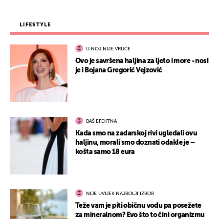
LIFESTYLE
U NOJ NIJE VRUĆE
Ovo je savršena haljina za ljeto i more - nosi
je i Bojana Gregorić Vejzović
BAŠ EFEKTNA
Kada smo na zadarskoj rivi ugledali ovu
haljinu, morali smo doznati odakle je –
košta samo 18 eura
NIJE UVIJEK NAJBOLJI IZBOR
Teže vam je piti običnu vodu pa posežete
za mineralnom? Evo što to čini organizmu