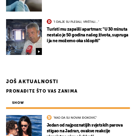
"I DALJE SU PLESALI, VRIŠTALI..."
Turisti mu zapalili apartman: "U 30 minuta
nestalo je 50 godina našeg života, supruga
i ja ne možemo oka sklopiti"
JOŠ AKTUALNOSTI
PRONAĐITE ŠTO VAS ZANIMA
SHOW
"KAO DA SU NOVAK ĐOKOVIĆ"
Jedan od najpoznatijih svjetskih parova
stigao na Jadran, ovakve reakcije