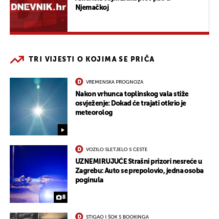
Njemačkoj
TRI VIJESTI O KOJIMA SE PRIČA
VREMENSKA PROGNOZA
Nakon vrhunca toplinskog vala stiže
osvježenje: Dokad će trajati otkrio je
meteorolog
VOZILO SLETJELO S CESTE
UZNEMIRUJUĆE Strašni prizori nesreće u
Zagrebu: Auto se prepolovio, jedna osoba
poginula
8
STIGAO I ŠOK S BOOKINGA