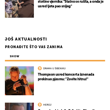
stotine vjernika: "Stalno se rušila, a onda je
usred ljeta pao snijeg"
JOŠ AKTUALNOSTI
PRONAĐITE ŠTO VAS ZANIMA
SHOW
DRAMA U ŠIBENIKU
Thompson usred koncerta iznenada
prekinuo pjesmu: "Zovite hitnu!"
HEROJ