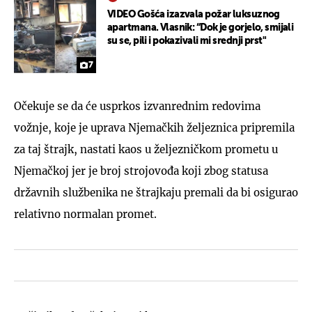
VIDEO Gošća izazvala požar luksuznog
apartmana. Vlasnik: “Dok je gorjelo, smijali
su se, pili i pokazivali mi srednji prst"
7
Očekuje se da će usprkos izvanrednim redovima
vožnje, koje je uprava Njemačkih željeznica pripremila
za taj štrajk, nastati kaos u željezničkom prometu u
Njemačkoj jer je broj strojovođa koji zbog statusa
državnih službenika ne štrajkaju premali da bi osigurao
relativno normalan promet.