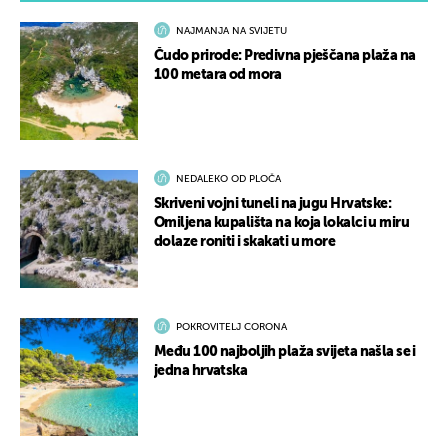
NAJMANJA NA SVIJETU
Čudo prirode: Predivna pješčana plaža na
100 metara od mora
NEDALEKO OD PLOČA
Skriveni vojni tuneli na jugu Hrvatske:
Omiljena kupališta na koja lokalci u miru
dolaze roniti i skakati u more
POKROVITELJ CORONA
Među 100 najboljih plaža svijeta našla se i
jedna hrvatska