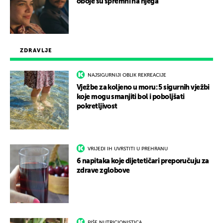
oboje su spremni na njega
ZDRAVLJE
NAJSIGURNIJI OBLIK REKREACIJE
Vježbe za koljeno u moru: 5 sigurnih vježbi
koje mogu smanjiti bol i poboljšati
pokretljivost
VRIJEDI IH UVRSTITI U PREHRANU
6 napitaka koje dijetetičari preporučuju za
zdrave zglobove
PIŠE NUTRICIONISTICA