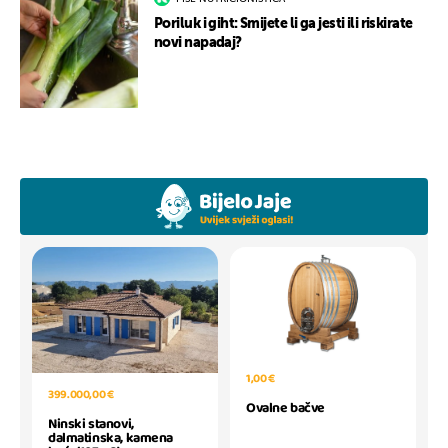
Poriluk i giht: Smijete li ga jesti ili riskirate
novi napadaj?
1,00 €
399.000,00 €
Ovalne bačve
Ninski stanovi,
dalmatinska, kamena