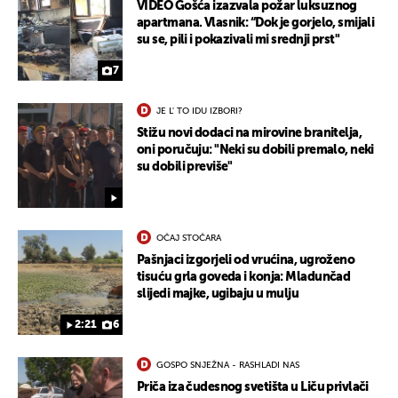
VIDEO Gošća izazvala požar luksuznog
apartmana. Vlasnik: “Dok je gorjelo, smijali
su se, pili i pokazivali mi srednji prst"
UKLJUČITE NOTIFIKACIJE
7
JE L' TO IDU IZBORI?
Stižu novi dodaci na mirovine branitelja,
oni poručuju: "Neki su dobili premalo, neki
su dobili previše"
OČAJ STOČARA
Pašnjaci izgorjeli od vrućina, ugroženo
tisuću grla goveda i konja: Mladunčad
slijedi majke, ugibaju u mulju
2:21
6
GOSPO SNJEŽNA - RASHLADI NAS
Priča iza čudesnog svetišta u Liču privlači