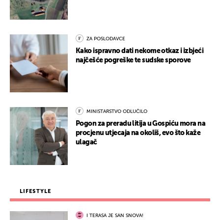
ZA POSLODAVCE
Kako ispravno dati nekome otkaz i izbjeći
najčešće pogreške te sudske sporove
MINISTARSTVO ODLUČILO
Pogon za preradu litija u Gospiću mora na
procjenu utjecaja na okoliš, evo što kaže
ulagač
LIFESTYLE
I TERASA JE SAN SNOVA!