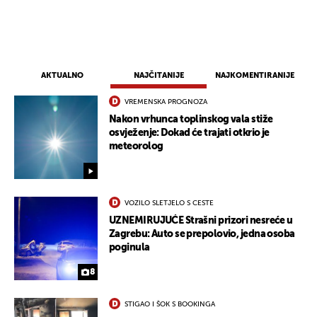
AKTUALNO
NAJČITANIJE
NAJKOMENTIRANIJE
VREMENSKA PROGNOZA
Nakon vrhunca toplinskog vala stiže
osvježenje: Dokad će trajati otkrio je
meteorolog
VOZILO SLETJELO S CESTE
UZNEMIRUJUĆE Strašni prizori nesreće u
Zagrebu: Auto se prepolovio, jedna osoba
poginula
8
STIGAO I ŠOK S BOOKINGA