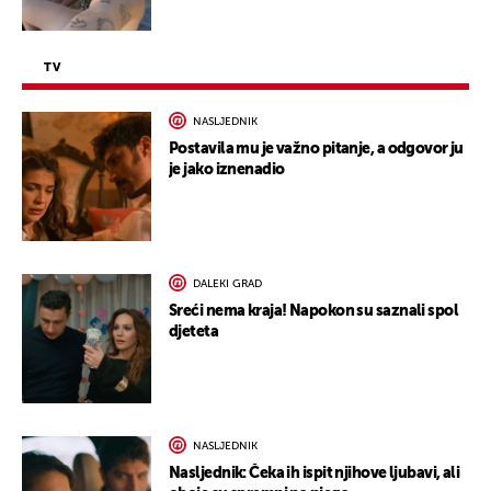
TV
NASLJEDNIK
Postavila mu je važno pitanje, a odgovor ju
je jako iznenadio
DALEKI GRAD
Sreći nema kraja! Napokon su saznali spol
djeteta
NASLJEDNIK
Nasljednik: Čeka ih ispit njihove ljubavi, ali