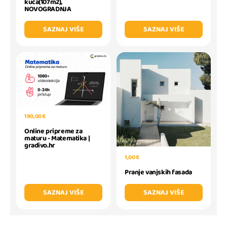
kuća(107m2),
NOVOGRADNJA
SAZNAJ VIŠE
SAZNAJ VIŠE
190,00 €
Online pripreme za
maturu - Matematika |
gradivo.hr
1,00 €
Pranje vanjskih fasada
SAZNAJ VIŠE
SAZNAJ VIŠE