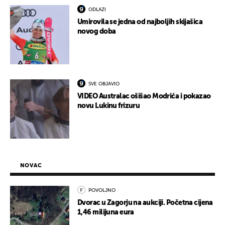
ODLAZI
Umirovila se jedna od najboljih skijašica
novog doba
SVE OBJAVIO
VIDEO Australac ošišao Modrića i pokazao
novu Lukinu frizuru
NOVAC
POVOLJNO
Dvorac u Zagorju na aukciji. Početna cijena
1,46 milijuna eura