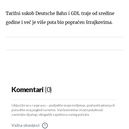
Tarifni sukob Deutsche Bahn i GDL traje od sredine
godine i već je više puta bio popraćen štrajkovima.
Komentari
(0)
Uključite se u raspravu – podijelite svoje mišljenje, postavite pitanja ili
ponudite svoj pogled na temu. Vaš komentar može potaknuti
zanimljiv dijalog i obogatiti zajednicu našeg portala.
Važna obavijest
!