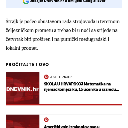
Dodajte DNEVNIK.hr u omiljeni Google izvor
Štrajk je počeo obustavom rada strojovođa u teretnom
željezničkom prometu a trebao bi u noći sa srijede na
četvrtak biti proširen i na putnički međugradski i
lokalni promet.
PROČITAJTE I OVO
JESTE LI ZNALI?
ŠKOLA U HRVATSKOJ Matematika na
njemačkom jeziku, 15 učenika u razredu...
Američki vojni zrakoplov pao u