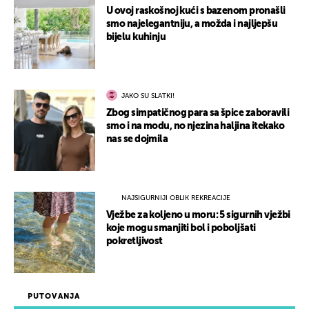
U ovoj raskošnoj kući s bazenom pronašli
smo najelegantniju, a možda i najljepšu
bijelu kuhinju
JAKO SU SLATKI!
Zbog simpatičnog para sa špice zaboravili
smo i na modu, no njezina haljina itekako
nas se dojmila
NAJSIGURNIJI OBLIK REKREACIJE
Vježbe za koljeno u moru: 5 sigurnih vježbi
koje mogu smanjiti bol i poboljšati
pokretljivost
PUTOVANJA