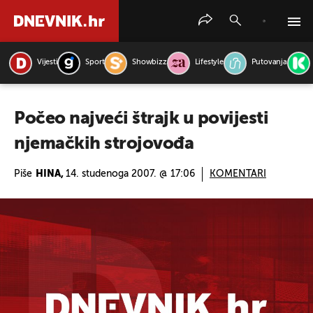
Vijesti
Sport
Showbizz
Lifestyle
Putovanja
PRETRAŽITE VIJESTI
Počeo najveći štrajk u povijesti
njemačkih strojovođa
Piše
HINA,
14. studenoga 2007. @ 17:06
KOMENTARI