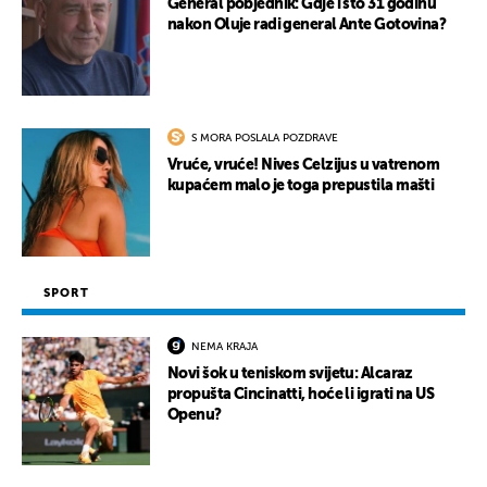
General pobjednik: Gdje i što 31 godinu
nakon Oluje radi general Ante Gotovina?
S MORA POSLALA POZDRAVE
Vruće, vruće! Nives Celzijus u vatrenom
kupaćem malo je toga prepustila mašti
SPORT
NEMA KRAJA
Novi šok u teniskom svijetu: Alcaraz
propušta Cincinatti, hoće li igrati na US
Openu?