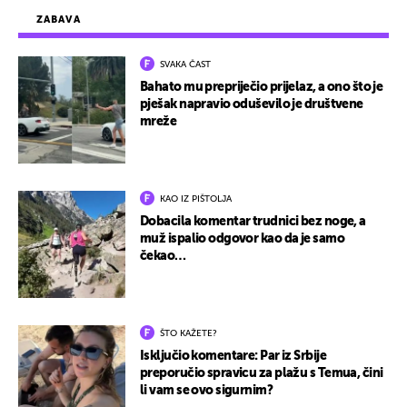
ZABAVA
SVAKA ČAST
Bahato mu prepriječio prijelaz, a ono što je
pješak napravio oduševilo je društvene
mreže
KAO IZ PIŠTOLJA
Dobacila komentar trudnici bez noge, a
muž ispalio odgovor kao da je samo
čekao…
ŠTO KAŽETE?
Isključio komentare: Par iz Srbije
preporučio spravicu za plažu s Temua, čini
li vam se ovo sigurnim?