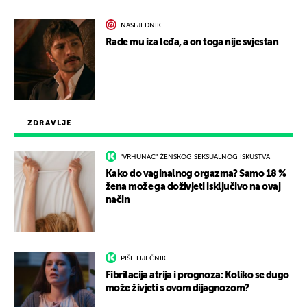
NASLJEDNIK
Rade mu iza leđa, a on toga nije svjestan
ZDRAVLJE
"VRHUNAC" ŽENSKOG SEKSUALNOG ISKUSTVA
Kako do vaginalnog orgazma? Samo 18 %
žena može ga doživjeti isključivo na ovaj
način
PIŠE LIJEČNIK
Fibrilacija atrija i prognoza: Koliko se dugo
može živjeti s ovom dijagnozom?