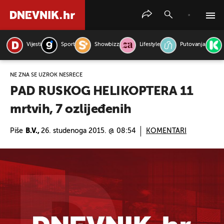
Vijesti
Sport
Showbizz
Lifestyle
Putovanja
PRETRAŽITE VIJESTI
NE ZNA SE UZROK NESREĆE
PAD RUSKOG HELIKOPTERA 11
mrtvih, 7 ozlijeđenih
Piše
B.V.,
26. studenoga 2015. @ 08:54
KOMENTARI