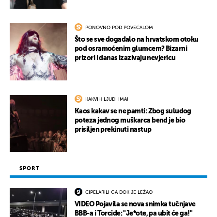
PONOVNO POD POVEĆALOM
Što se sve događalo na hrvatskom otoku
pod osramoćenim glumcem? Bizarni
prizori i danas izazivaju nevjericu
KAKVIH LJUDI IMA!
Kaos kakav se ne pamti: Zbog suludog
poteza jednog muškarca bend je bio
prisiljen prekinuti nastup
SPORT
CIPELARILI GA DOK JE LEŽAO
VIDEO Pojavila se nova snimka tučnjave
BBB-a i Torcide: "Je*ote, pa ubit će ga!"