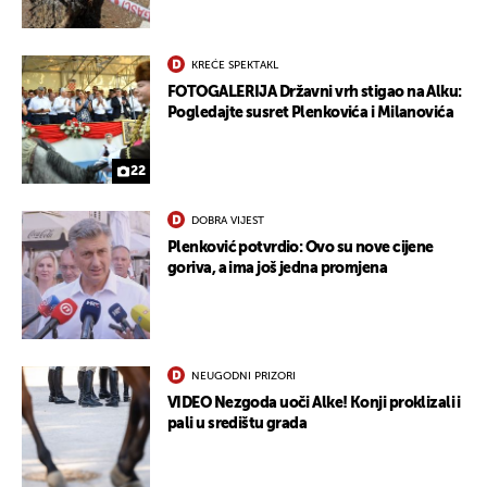
KREĆE SPEKTAKL
FOTOGALERIJA Državni vrh stigao na Alku:
Pogledajte susret Plenkovića i Milanovića
22
DOBRA VIJEST
Plenković potvrdio: Ovo su nove cijene
goriva, a ima još jedna promjena
NEUGODNI PRIZORI
VIDEO Nezgoda uoči Alke! Konji proklizali i
pali u središtu grada