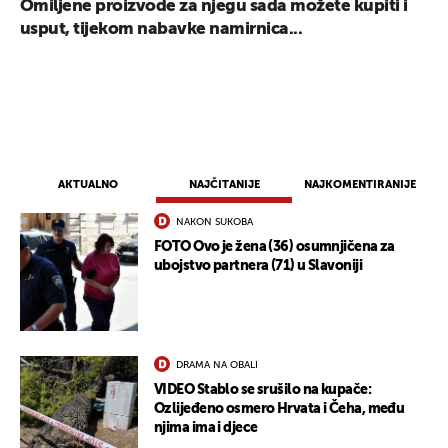
Omiljene proizvode za njegu sada možete kupiti i
usput, tijekom nabavke namirnica...
AKTUALNO
NAJČITANIJE
NAJKOMENTIRANIJE
NAKON SUKOBA
FOTO Ovo je žena (36) osumnjičena za
ubojstvo partnera (71) u Slavoniji
DRAMA NA OBALI
VIDEO Stablo se srušilo na kupače:
Ozlijeđeno osmero Hrvata i Čeha, među
njima ima i djece