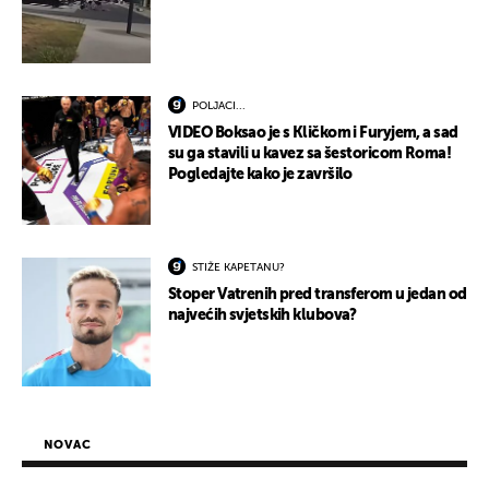
POLJACI...
VIDEO Boksao je s Kličkom i Furyjem, a sad
su ga stavili u kavez sa šestoricom Roma!
Pogledajte kako je završilo
STIŽE KAPETANU?
Stoper Vatrenih pred transferom u jedan od
najvećih svjetskih klubova?
NOVAC