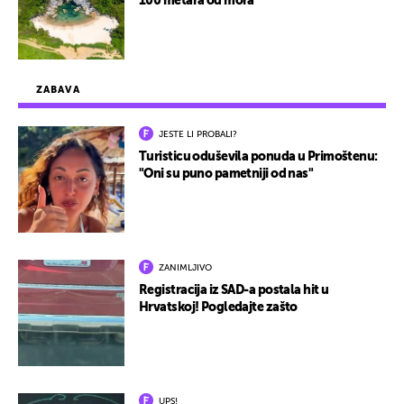
100 metara od mora
ZABAVA
JESTE LI PROBALI?
Turisticu oduševila ponuda u Primoštenu:
"Oni su puno pametniji od nas"
ZANIMLJIVO
Registracija iz SAD-a postala hit u
Hrvatskoj! Pogledajte zašto
UPS!