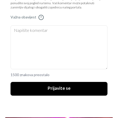
ponudite svoj pogled na temu. Vaš komentar može potaknuti
zanimljiv dijalog i obogatiti zajednicu našeg portala.
Važna obavijest
!
1500 znakova preostalo
Prijavite se