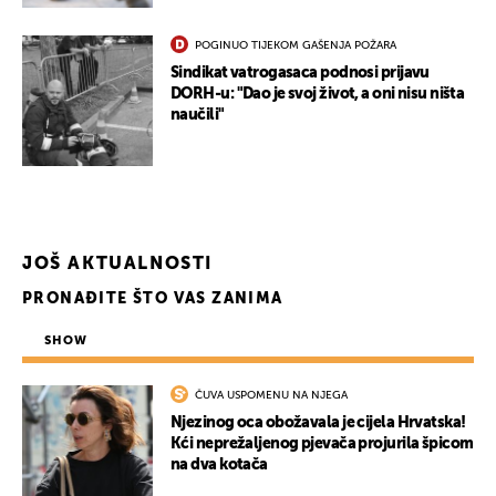
POGINUO TIJEKOM GAŠENJA POŽARA
Sindikat vatrogasaca podnosi prijavu
DORH-u: "Dao je svoj život, a oni nisu ništa
naučili"
JOŠ AKTUALNOSTI
PRONAĐITE ŠTO VAS ZANIMA
SHOW
UKLJUČITE NOTIFIKACIJE
ČUVA USPOMENU NA NJEGA
Njezinog oca obožavala je cijela Hrvatska!
Kći neprežaljenog pjevača projurila špicom
na dva kotača