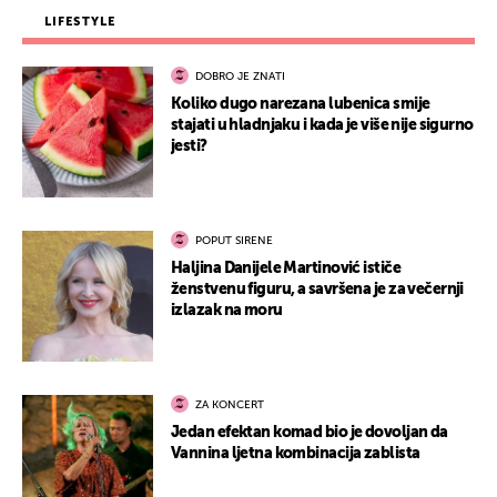
LIFESTYLE
DOBRO JE ZNATI
Koliko dugo narezana lubenica smije
stajati u hladnjaku i kada je više nije sigurno
jesti?
POPUT SIRENE
Haljina Danijele Martinović ističe
ženstvenu figuru, a savršena je za večernji
izlazak na moru
ZA KONCERT
Jedan efektan komad bio je dovoljan da
Vannina ljetna kombinacija zablista