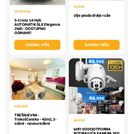
14,00 €
29.127,93 €
Ulje ploda divlje ruže
S-Cross 1,4 Hyb
AUTOMATIK GLX Elegance
2WD - DOSTUPNO
ODMAH!!!
SAZNAJ VIŠE
SAZNAJ VIŠE
600,00 €
TREŠNJEVKA -
Trakošćanska - 42m2, 2-
46,99 €
sobni - novouređeni
WIFI VODOOTPORNA
ROTIRAJUĆA KAMERA 360