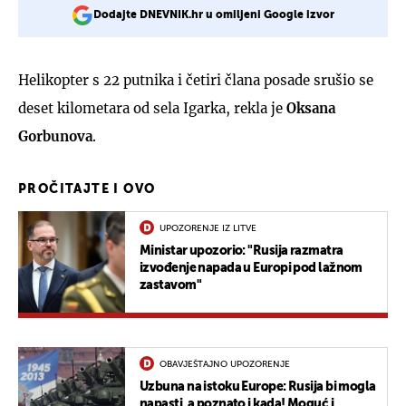
Dodajte DNEVNIK.hr u omiljeni Google izvor
Helikopter s 22 putnika i četiri člana posade srušio se
deset kilometara od sela Igarka, rekla je
Oksana
Gorbunova
.
PROČITAJTE I OVO
UPOZORENJE IZ LITVE
Ministar upozorio: "Rusija razmatra
izvođenje napada u Europi pod lažnom
zastavom"
OBAVJEŠTAJNO UPOZORENJE
Uzbuna na istoku Europe: Rusija bi mogla
napasti, a poznato i kada! Moguć i