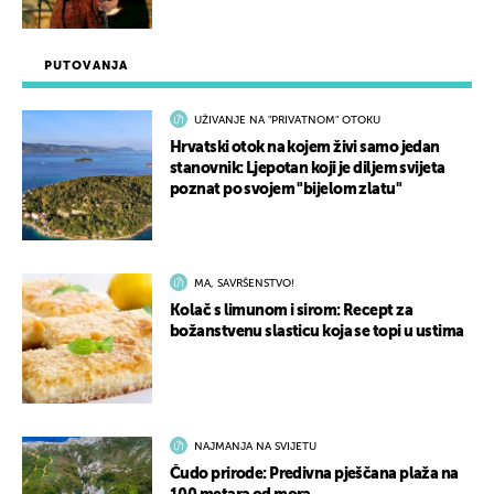
PUTOVANJA
UŽIVANJE NA "PRIVATNOM" OTOKU
Hrvatski otok na kojem živi samo jedan
stanovnik: Ljepotan koji je diljem svijeta
poznat po svojem "bijelom zlatu"
MA, SAVRŠENSTVO!
Kolač s limunom i sirom: Recept za
božanstvenu slasticu koja se topi u ustima
NAJMANJA NA SVIJETU
Čudo prirode: Predivna pješčana plaža na