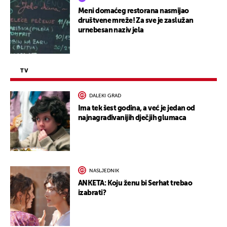
Meni domaćeg restorana nasmijao
društvene mreže! Za sve je zaslužan
urnebesan naziv jela
TV
DALEKI GRAD
Ima tek šest godina, a već je jedan od
najnagrađivanijih dječjih glumaca
NASLJEDNIK
ANKETA: Koju ženu bi Serhat trebao
izabrati?