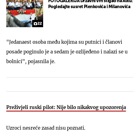
FOTOGALERIJA Državni vrh stigao na Alku:
Pogledajte susret Plenkovića i Milanovića
22
"Jedanaest osoba među kojima su putnici i članovi
posade poginulo je a sedam je ozlijeđeno i nalazi se u
bolnici", pojasnila je.
Preživjeli ruski pilot: Nije bilo nikakvog upozorenja
Uzroci nesreće zasad nisu poznati.