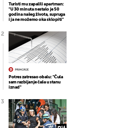
Turisti mu zapalili apartman:
"U 30 minuta nestalo je 50
godina našeg života, supruga
i ja ne možemo oka sklopiti"
PRIMORJE
Potres zatresao obalu: "Čula
sam razbijanje čaša u stanu
iznad"
14