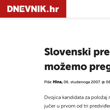
PRETRAŽIT
Slovenski pre
možemo preg
Piše
Hina,
06. studenoga 2007. @ 0
Dvojica kandidata za položaj n
jučer u prvom od tri predviđen