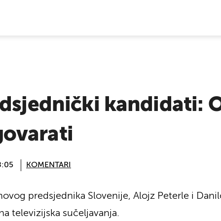
E VIJESTI
dsjednički kandidati: O
ovarati
8:05
KOMENTARI
ovog predsjednika Slovenije, Alojz Peterle i Danilo
a televizijska sučeljavanja.