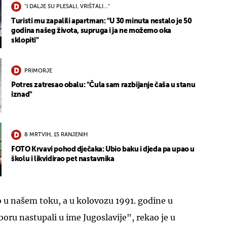
"I DALJE SU PLESALI, VRIŠTALI..."
Turisti mu zapalili apartman: "U 30 minuta nestalo je 50
godina našeg života, supruga i ja ne možemo oka
sklopiti"
PRIMORJE
Potres zatresao obalu: "Čula sam razbijanje čaša u stanu
iznad"
8 MRTVIH, 15 RANJENIH
FOTO Krvavi pohod dječaka: Ubio baku i djeda pa upao u
školu i likvidirao pet nastavnika
o u našem toku, a u kolovozu 1991. godine u
oru nastupali u ime Jugoslavije", rekao je u