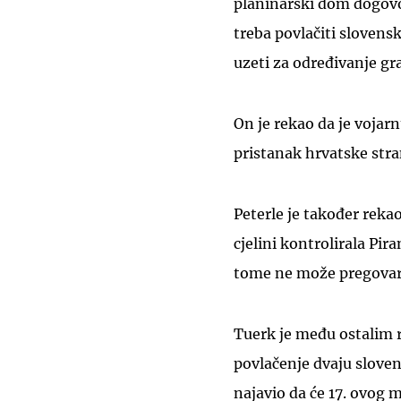
planinarski dom dogovo
treba povlačiti slovensk
uzeti za određivanje gr
On je rekao da je vojarn
pristanak hrvatske stran
Peterle je također rekao
cjelini kontrolirala Pir
tome ne može pregovar
Tuerk je među ostalim r
povlačenje dvaju sloven
najavio da će 17. ovog