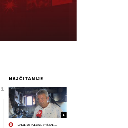
NAJČITANIJE
"I DALJE SU PLESALI, VRIŠTALI..."