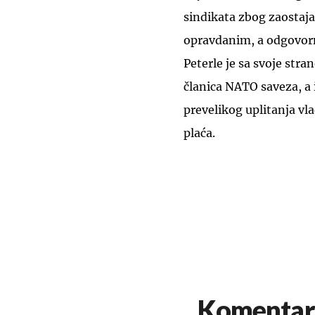
sindikata zbog zaostaja
opravdanim, a odgovorn
Peterle je sa svoje str
članica NATO saveza, a i
prevelikog uplitanja vl
plaća.
Komentar