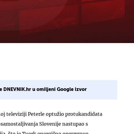
e DNEVNIK.hr u omiljeni Google izvor
oj televiziji Peterle optužio protukandidata
osamostaljivanja Slovenije nastupao s
ja, što je Tuerk energično opovrgnuo.