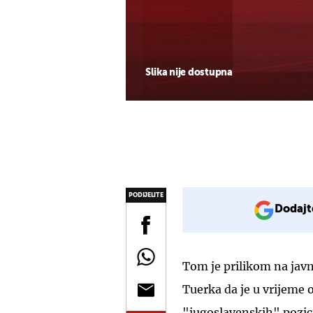
Slika nije dostupna
PODIJELITE
Dodajt
Tom je prilikom na javn
Tuerka da je u vrijeme 
"jugoslavenskih" pozici