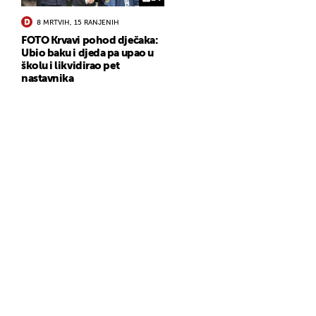
8 MRTVIH, 15 RANJENIH
FOTO Krvavi pohod dječaka:
Ubio baku i djeda pa upao u
školu i likvidirao pet
nastavnika