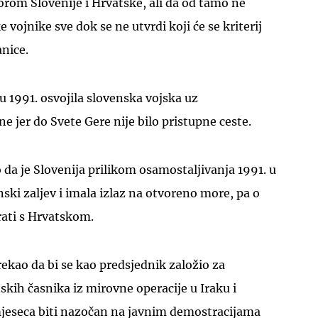
rom Slovenije i Hrvatske, ali da od tamo ne
e vojnike sve dok se ne utvrdi koji će se kriterij
anice.
u 1991. osvojila slovenska vojska uz
e jer do Svete Gere nije bilo pristupne ceste.
 da je Slovenija prilikom osamostaljivanja 1991. u
anski zaljev i imala izlaz na otvoreno more, pa o
ati s Hrvatskom.
ekao da bi se kao predsjednik založio za
skih časnika iz mirovne operacije u Iraku i
 mjeseca biti nazočan na javnim demostracijama